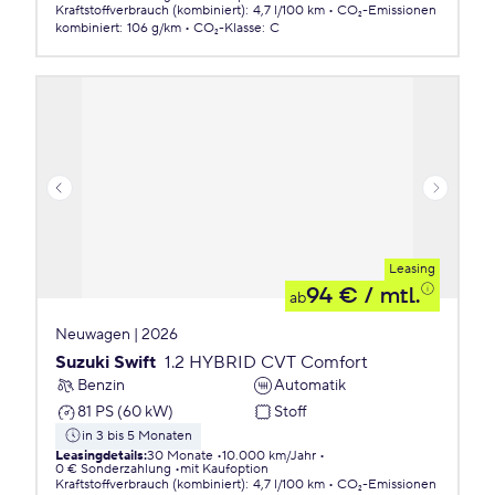
Kraftstoffverbrauch (kombiniert)
:
4,7 l/100 km
CO₂-Emissionen
kombiniert
:
106 g/km
CO₂-Klasse
:
C
Leasing
94 €
/ mtl.
ab
Neuwagen | 2026
Suzuki Swift
1.2 HYBRID CVT Comfort
Benzin
Automatik
81 PS (60 kW)
Stoff
in 3 bis 5 Monaten
Leasingdetails
:
30 Monate
10.000 km/Jahr
0 € Sonderzahlung
mit Kaufoption
Kraftstoffverbrauch (kombiniert)
:
4,7 l/100 km
CO₂-Emissionen