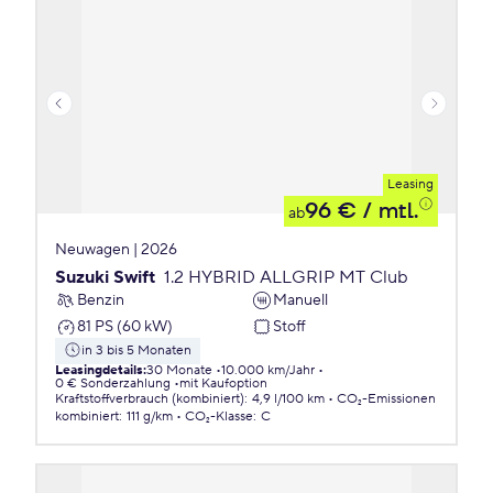
Leasing
96 €
/ mtl.
ab
Neuwagen | 2026
Suzuki Swift
1.2 HYBRID ALLGRIP MT Club
Benzin
Manuell
81 PS (60 kW)
Stoff
in 3 bis 5 Monaten
Leasingdetails
:
30 Monate
10.000 km/Jahr
0 € Sonderzahlung
mit Kaufoption
Kraftstoffverbrauch (kombiniert)
:
4,9 l/100 km
CO₂-Emissionen
kombiniert
:
111 g/km
CO₂-Klasse
:
C