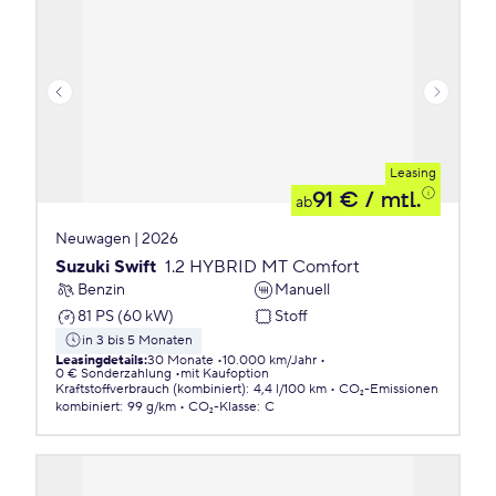
Leasing
91 €
/ mtl.
ab
Neuwagen | 2026
Suzuki Swift
1.2 HYBRID MT Comfort
Benzin
Manuell
81 PS (60 kW)
Stoff
in 3 bis 5 Monaten
Leasingdetails
:
30 Monate
10.000 km/Jahr
0 € Sonderzahlung
mit Kaufoption
Kraftstoffverbrauch (kombiniert)
:
4,4 l/100 km
CO₂-Emissionen
kombiniert
:
99 g/km
CO₂-Klasse
:
C