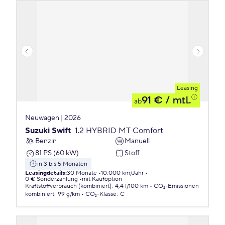
Leasing
91 €
/ mtl.
ab
Neuwagen | 2026
Suzuki Swift
1.2 HYBRID MT Comfort
Benzin
Manuell
81 PS (60 kW)
Stoff
in 3 bis 5 Monaten
Leasingdetails
:
30 Monate
10.000 km/Jahr
0 € Sonderzahlung
mit Kaufoption
Kraftstoffverbrauch (kombiniert)
:
4,4 l/100 km
CO₂-Emissionen
kombiniert
:
99 g/km
CO₂-Klasse
:
C