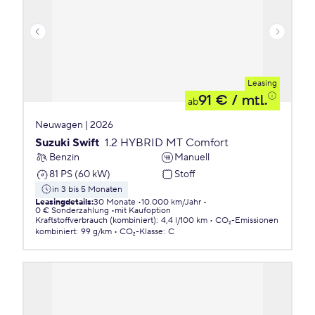
Leasing
91 €
/ mtl.
ab
Neuwagen | 2026
Suzuki Swift
1.2 HYBRID MT Comfort
Benzin
Manuell
81 PS (60 kW)
Stoff
in 3 bis 5 Monaten
Leasingdetails
:
30 Monate
10.000 km/Jahr
0 € Sonderzahlung
mit Kaufoption
Kraftstoffverbrauch (kombiniert)
:
4,4 l/100 km
CO₂-Emissionen
kombiniert
:
99 g/km
CO₂-Klasse
:
C