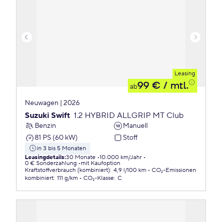
Leasing
99 €
/ mtl.
ab
Neuwagen | 2026
Suzuki Swift
1.2 HYBRID ALLGRIP MT Club
Benzin
Manuell
81 PS (60 kW)
Stoff
in 3 bis 5 Monaten
Leasingdetails
:
30 Monate
10.000 km/Jahr
0 € Sonderzahlung
mit Kaufoption
Kraftstoffverbrauch (kombiniert)
:
4,9 l/100 km
CO₂-Emissionen
kombiniert
:
111 g/km
CO₂-Klasse
:
C