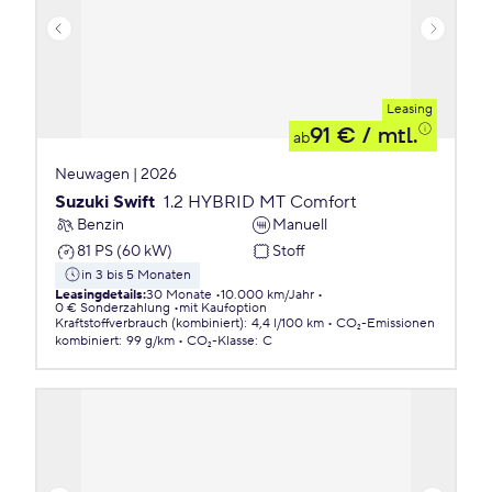
Leasing
91 €
/ mtl.
ab
Neuwagen | 2026
Suzuki Swift
1.2 HYBRID MT Comfort
Benzin
Manuell
81 PS (60 kW)
Stoff
in 3 bis 5 Monaten
Leasingdetails
:
30 Monate
10.000 km/Jahr
0 € Sonderzahlung
mit Kaufoption
Kraftstoffverbrauch (kombiniert)
:
4,4 l/100 km
CO₂-Emissionen
kombiniert
:
99 g/km
CO₂-Klasse
:
C