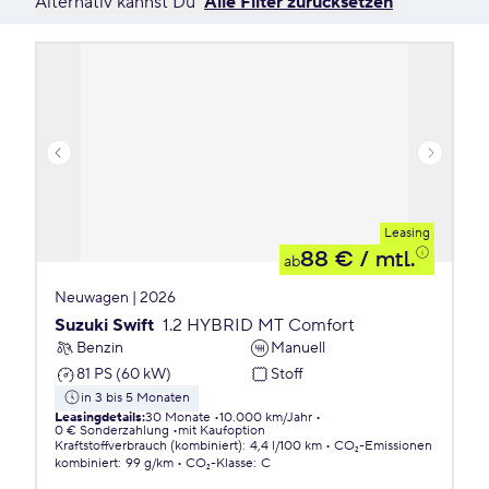
Alternativ kannst Du
Alle Filter zurücksetzen
Leasing
88 €
/ mtl.
ab
Neuwagen | 2026
Suzuki Swift
1.2 HYBRID MT Comfort
Benzin
Manuell
81 PS (60 kW)
Stoff
in 3 bis 5 Monaten
Leasingdetails
:
30 Monate
10.000 km/Jahr
0 € Sonderzahlung
mit Kaufoption
Kraftstoffverbrauch (kombiniert)
:
4,4 l/100 km
CO₂-Emissionen
kombiniert
:
99 g/km
CO₂-Klasse
:
C