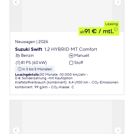
Leasing
91 €
/ mtl.
ab
Neuwagen | 2026
Suzuki Swift
1.2 HYBRID MT Comfort
Benzin
Manuell
81 PS (60 kW)
Stoff
in 3 bis 5 Monaten
Leasingdetails
:
30 Monate
10.000 km/Jahr
0 € Sonderzahlung
mit Kaufoption
Kraftstoffverbrauch (kombiniert)
:
4,4 l/100 km
CO₂-Emissionen
kombiniert
:
99 g/km
CO₂-Klasse
:
C