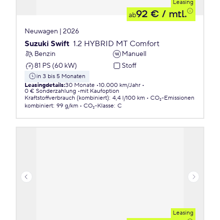
Leasing
92 €
/ mtl.
ab
Neuwagen | 2026
Suzuki Swift
1.2 HYBRID MT Comfort
Benzin
Manuell
81 PS (60 kW)
Stoff
in 3 bis 5 Monaten
Leasingdetails
:
30 Monate
10.000 km/Jahr
0 € Sonderzahlung
mit Kaufoption
Kraftstoffverbrauch (kombiniert)
:
4,4 l/100 km
CO₂-Emissionen
kombiniert
:
99 g/km
CO₂-Klasse
:
C
Leasing