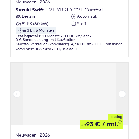
Neuwagen | 2026
Suzuki Swift
1.2 HYBRID CVT Comfort
Benzin
Automatik
81 PS (60 kW)
Stoff
in 3 bis 5 Monaten
Leasingdetails
:
30 Monate
10.000 km/Jahr
0 € Sonderzahlung
mit Kaufoption
Kraftstoffverbrauch (kombiniert)
:
4,7 l/100 km
CO₂-Emissionen
kombiniert
:
106 g/km
CO₂-Klasse
:
C
Leasing
93 €
/ mtl.
ab
Neuwagen | 2026