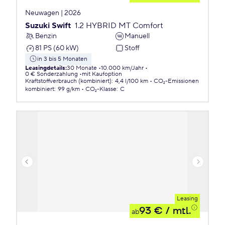
Neuwagen | 2026
Suzuki Swift
1.2 HYBRID MT Comfort
Benzin
Manuell
81 PS (60 kW)
Stoff
in 3 bis 5 Monaten
Leasingdetails
:
30 Monate
10.000 km/Jahr
0 € Sonderzahlung
mit Kaufoption
Kraftstoffverbrauch (kombiniert)
:
4,4 l/100 km
CO₂-Emissionen
kombiniert
:
99 g/km
CO₂-Klasse
:
C
Leasing
93 €
/ mtl.
ab