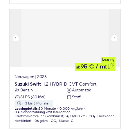
Leasing
95 €
/ mtl.
ab
Neuwagen | 2026
Suzuki Swift
1.2 HYBRID CVT Comfort
Benzin
Automatik
81 PS (60 kW)
Stoff
in 3 bis 5 Monaten
Leasingdetails
:
30 Monate
10.000 km/Jahr
0 € Sonderzahlung
mit Kaufoption
Kraftstoffverbrauch (kombiniert)
:
4,7 l/100 km
CO₂-Emissionen
kombiniert
:
106 g/km
CO₂-Klasse
:
C