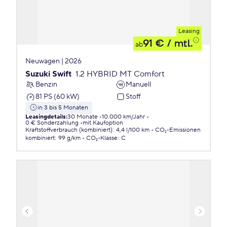
Leasing
91 €
/ mtl.
ab
Neuwagen | 2026
Suzuki Swift
1.2 HYBRID MT Comfort
Benzin
Manuell
81 PS (60 kW)
Stoff
in 3 bis 5 Monaten
Leasingdetails
:
30 Monate
10.000 km/Jahr
0 € Sonderzahlung
mit Kaufoption
Kraftstoffverbrauch (kombiniert)
:
4,4 l/100 km
CO₂-Emissionen
kombiniert
:
99 g/km
CO₂-Klasse
:
C