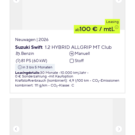
Leasing
100 €
/ mtl.
ab
Neuwagen | 2026
Suzuki Swift
1.2 HYBRID ALLGRIP MT Club
Benzin
Manuell
81 PS (60 kW)
Stoff
in 3 bis 5 Monaten
Leasingdetails
:
30 Monate
10.000 km/Jahr
0 € Sonderzahlung
mit Kaufoption
Kraftstoffverbrauch (kombiniert)
:
4,9 l/100 km
CO₂-Emissionen
kombiniert
:
111 g/km
CO₂-Klasse
:
C