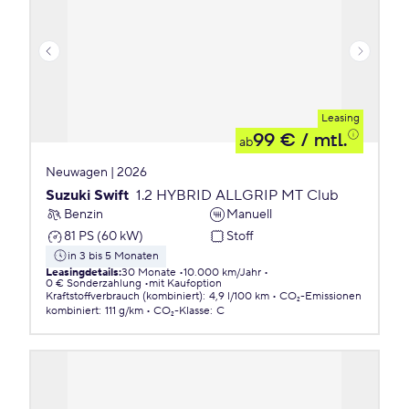
Leasing
99 €
/ mtl.
ab
Neuwagen | 2026
Suzuki Swift
1.2 HYBRID ALLGRIP MT Club
Benzin
Manuell
81 PS (60 kW)
Stoff
in 3 bis 5 Monaten
Leasingdetails
:
30 Monate
10.000 km/Jahr
0 € Sonderzahlung
mit Kaufoption
Kraftstoffverbrauch (kombiniert)
:
4,9 l/100 km
CO₂-Emissionen
kombiniert
:
111 g/km
CO₂-Klasse
:
C