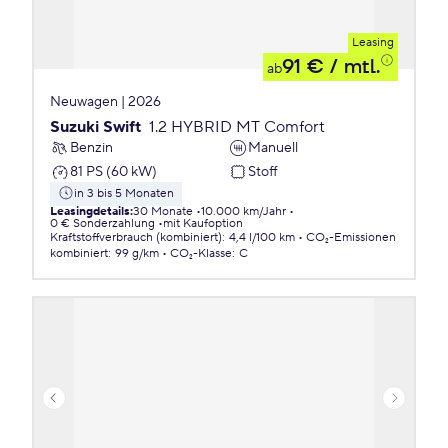
Leasing
91 €
/ mtl.
ab
Neuwagen | 2026
Suzuki Swift
1.2 HYBRID MT Comfort
Benzin
Manuell
81 PS (60 kW)
Stoff
in 3 bis 5 Monaten
Leasingdetails
:
30 Monate
10.000 km/Jahr
0 € Sonderzahlung
mit Kaufoption
Kraftstoffverbrauch (kombiniert)
:
4,4 l/100 km
CO₂-Emissionen
kombiniert
:
99 g/km
CO₂-Klasse
:
C