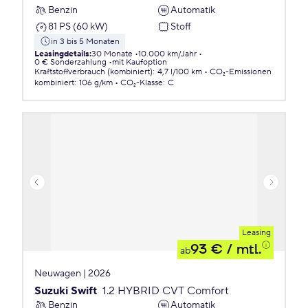
Benzin
Automatik
81 PS (60 kW)
Stoff
in 3 bis 5 Monaten
Leasingdetails
:
30 Monate
10.000 km/Jahr
0 € Sonderzahlung
mit Kaufoption
Kraftstoffverbrauch (kombiniert)
:
4,7 l/100 km
CO₂-Emissionen
kombiniert
:
106 g/km
CO₂-Klasse
:
C
Leasing
93 €
/ mtl.
ab
Neuwagen | 2026
Suzuki Swift
1.2 HYBRID CVT Comfort
Benzin
Automatik