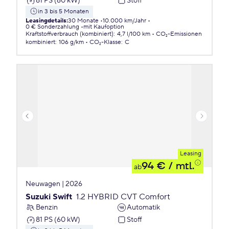
81 PS (60 kW)
Stoff
in 3 bis 5 Monaten
Leasingdetails
:
30 Monate
10.000 km/Jahr
0 € Sonderzahlung
mit Kaufoption
Kraftstoffverbrauch (kombiniert)
:
4,7 l/100 km
CO₂-Emissionen
kombiniert
:
106 g/km
CO₂-Klasse
:
C
Leasing
94 €
/ mtl.
ab
Neuwagen | 2026
Suzuki Swift
1.2 HYBRID CVT Comfort
Benzin
Automatik
81 PS (60 kW)
Stoff