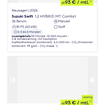
93 €
/ mtl.
ab
Neuwagen | 2026
Suzuki Swift
1.2 HYBRID MT Comfort
Benzin
Manuell
81 PS (60 kW)
Stoff
in 3 bis 5 Monaten
Leasingdetails
:
30 Monate
10.000 km/Jahr
0 € Sonderzahlung
mit Kaufoption
Kraftstoffverbrauch (kombiniert)
:
4,4 l/100 km
CO₂-Emissionen
kombiniert
:
99 g/km
CO₂-Klasse
:
C
Leasing
93 €
/ mtl.
ab