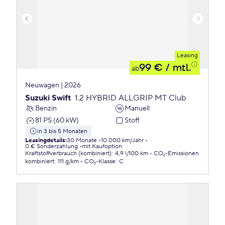
Leasing
99 €
/ mtl.
ab
Neuwagen | 2026
Suzuki Swift
1.2 HYBRID ALLGRIP MT Club
Benzin
Manuell
81 PS (60 kW)
Stoff
in 3 bis 5 Monaten
Leasingdetails
:
30 Monate
10.000 km/Jahr
0 € Sonderzahlung
mit Kaufoption
Kraftstoffverbrauch (kombiniert)
:
4,9 l/100 km
CO₂-Emissionen
kombiniert
:
111 g/km
CO₂-Klasse
:
C