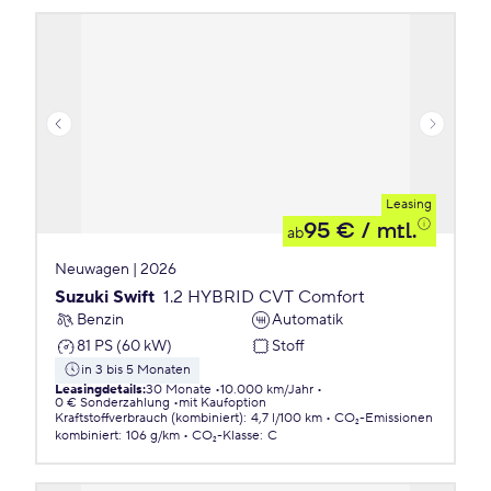
Leasing
95 €
/ mtl.
ab
Neuwagen | 2026
Suzuki Swift
1.2 HYBRID CVT Comfort
Benzin
Automatik
81 PS (60 kW)
Stoff
in 3 bis 5 Monaten
Leasingdetails
:
30 Monate
10.000 km/Jahr
0 € Sonderzahlung
mit Kaufoption
Kraftstoffverbrauch (kombiniert)
:
4,7 l/100 km
CO₂-Emissionen
kombiniert
:
106 g/km
CO₂-Klasse
:
C