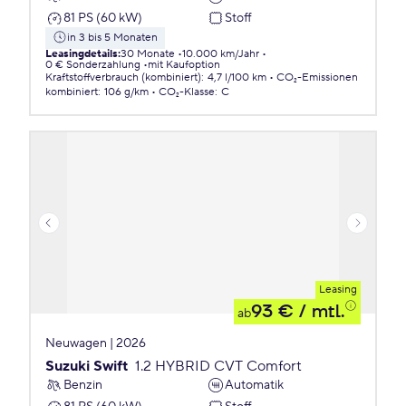
81 PS (60 kW)
Stoff
in 3 bis 5 Monaten
Leasingdetails
:
30 Monate
10.000 km/Jahr
0 € Sonderzahlung
mit Kaufoption
Kraftstoffverbrauch (kombiniert)
:
4,7 l/100 km
CO₂-Emissionen
kombiniert
:
106 g/km
CO₂-Klasse
:
C
Leasing
93 €
/ mtl.
ab
Neuwagen | 2026
Suzuki Swift
1.2 HYBRID CVT Comfort
Benzin
Automatik