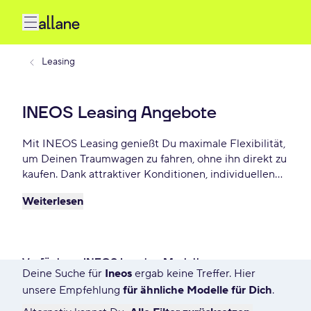
Leasing
INEOS Leasing Angebote
Mit INEOS Leasing genießt Du maximale Flexibilität,
um Deinen Traumwagen zu fahren, ohne ihn direkt zu
kaufen. Dank attraktiver Konditionen, individuellen
Laufzeiten und niedrigen monatlichen Raten bietet
Weiterlesen
INEOS Leasing eine praktische und beliebte Lösung
für Autofahrer, die Wert auf Freiheit und finanzielle
Planbarkeit legen. Wähle aus einer großen Vielfalt
verfügbarer INEOS Leasing-Modelle bereits ab - €
Verfügbare INEOS Leasing Modelle
monatlich für Privat und Gewerbekunden.
Deine Suche für
Ineos
ergab keine Treffer. Hier
7612 Angebote für Deine Suche
unsere Empfehlung
für ähnliche Modelle für Dich
.