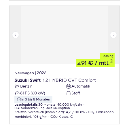
Leasing
91 €
/ mtl.
ab
Neuwagen | 2026
Suzuki Swift
1.2 HYBRID CVT Comfort
Benzin
Automatik
81 PS (60 kW)
Stoff
in 3 bis 5 Monaten
Leasingdetails
:
30 Monate
10.000 km/Jahr
0 € Sonderzahlung
mit Kaufoption
Kraftstoffverbrauch (kombiniert)
:
4,7 l/100 km
CO₂-Emissionen
kombiniert
:
106 g/km
CO₂-Klasse
:
C