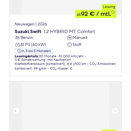
Leasing
92 €
/ mtl.
ab
Neuwagen | 2026
Suzuki Swift
1.2 HYBRID MT Comfort
Benzin
Manuell
81 PS (60 kW)
Stoff
in 3 bis 5 Monaten
Leasingdetails
:
30 Monate
10.000 km/Jahr
0 € Sonderzahlung
mit Kaufoption
Kraftstoffverbrauch (kombiniert)
:
4,4 l/100 km
CO₂-Emissionen
kombiniert
:
99 g/km
CO₂-Klasse
:
C