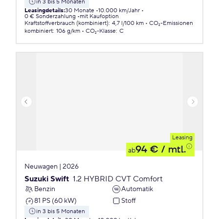
in 3 bis 5 Monaten
Leasingdetails
:
30 Monate
10.000 km/Jahr
0 € Sonderzahlung
mit Kaufoption
Kraftstoffverbrauch (kombiniert)
:
4,7 l/100 km
CO₂-Emissionen
kombiniert
:
106 g/km
CO₂-Klasse
:
C
Leasing
94 €
/ mtl.
ab
Neuwagen | 2026
Suzuki Swift
1.2 HYBRID CVT Comfort
Benzin
Automatik
81 PS (60 kW)
Stoff
in 3 bis 5 Monaten