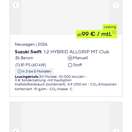
Leasing
99 €
/ mtl.
ab
Neuwagen | 2026
Suzuki Swift
1.2 HYBRID ALLGRIP MT Club
Benzin
Manuell
81 PS (60 kW)
Stoff
in 3 bis 5 Monaten
Leasingdetails
:
30 Monate
10.000 km/Jahr
0 € Sonderzahlung
mit Kaufoption
Kraftstoffverbrauch (kombiniert)
:
4,9 l/100 km
CO₂-Emissionen
kombiniert
:
111 g/km
CO₂-Klasse
:
C