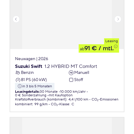
Leasing
91 €
/ mtl.
ab
Neuwagen | 2026
Suzuki Swift
1.2 HYBRID MT Comfort
Benzin
Manuell
81 PS (60 kW)
Stoff
in 3 bis 5 Monaten
Leasingdetails
:
30 Monate
10.000 km/Jahr
0 € Sonderzahlung
mit Kaufoption
Kraftstoffverbrauch (kombiniert)
:
4,4 l/100 km
CO₂-Emissionen
kombiniert
:
99 g/km
CO₂-Klasse
:
C