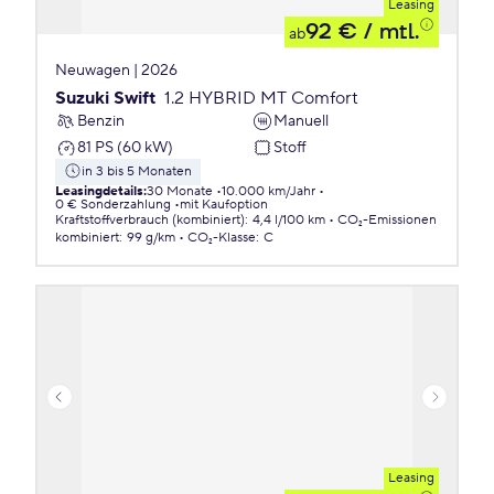
Leasing
92 €
/ mtl.
ab
Neuwagen | 2026
Suzuki Swift
1.2 HYBRID MT Comfort
Benzin
Manuell
81 PS (60 kW)
Stoff
in 3 bis 5 Monaten
Leasingdetails
:
30 Monate
10.000 km/Jahr
0 € Sonderzahlung
mit Kaufoption
Kraftstoffverbrauch (kombiniert)
:
4,4 l/100 km
CO₂-Emissionen
kombiniert
:
99 g/km
CO₂-Klasse
:
C
Leasing