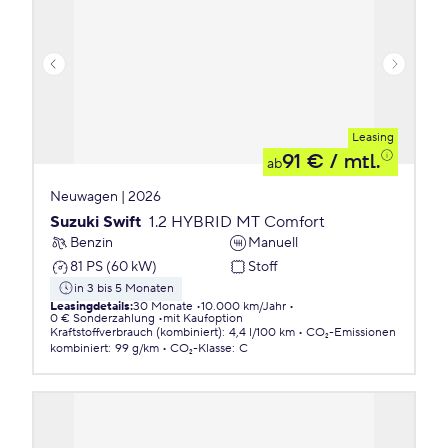
Leasing
91 €
/ mtl.
ab
Neuwagen | 2026
Suzuki Swift
1.2 HYBRID MT Comfort
Benzin
Manuell
81 PS (60 kW)
Stoff
in 3 bis 5 Monaten
Leasingdetails
:
30 Monate
10.000 km/Jahr
0 € Sonderzahlung
mit Kaufoption
Kraftstoffverbrauch (kombiniert)
:
4,4 l/100 km
CO₂-Emissionen
kombiniert
:
99 g/km
CO₂-Klasse
:
C