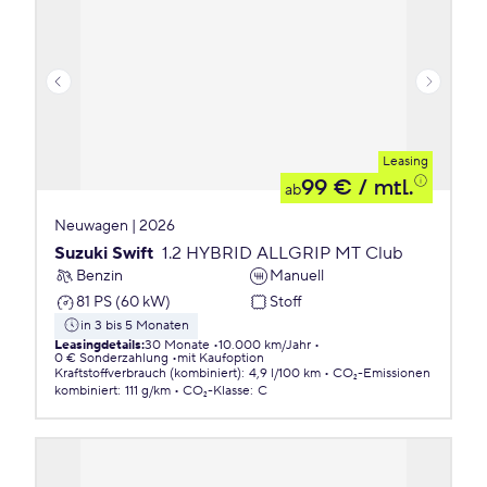
Leasing
99 €
/ mtl.
ab
Neuwagen | 2026
Suzuki Swift
1.2 HYBRID ALLGRIP MT Club
Benzin
Manuell
81 PS (60 kW)
Stoff
in 3 bis 5 Monaten
Leasingdetails
:
30 Monate
10.000 km/Jahr
0 € Sonderzahlung
mit Kaufoption
Kraftstoffverbrauch (kombiniert)
:
4,9 l/100 km
CO₂-Emissionen
kombiniert
:
111 g/km
CO₂-Klasse
:
C