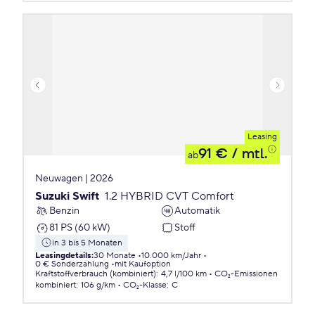
Leasing
91 €
/ mtl.
ab
Neuwagen | 2026
Suzuki Swift
1.2 HYBRID CVT Comfort
Benzin
Automatik
81 PS (60 kW)
Stoff
in 3 bis 5 Monaten
Leasingdetails
:
30 Monate
10.000 km/Jahr
0 € Sonderzahlung
mit Kaufoption
Kraftstoffverbrauch (kombiniert)
:
4,7 l/100 km
CO₂-Emissionen
kombiniert
:
106 g/km
CO₂-Klasse
:
C