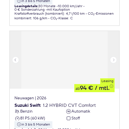
in 3 bis 5 Monaten
Leasingdetails
:
30 Monate
10.000 km/Jahr
0 € Sonderzahlung
mit Kaufoption
Kraftstoffverbrauch (kombiniert)
:
4,7 l/100 km
CO₂-Emissionen
kombiniert
:
106 g/km
CO₂-Klasse
:
C
Leasing
94 €
/ mtl.
ab
Neuwagen | 2026
Suzuki Swift
1.2 HYBRID CVT Comfort
Benzin
Automatik
81 PS (60 kW)
Stoff
in 3 bis 5 Monaten