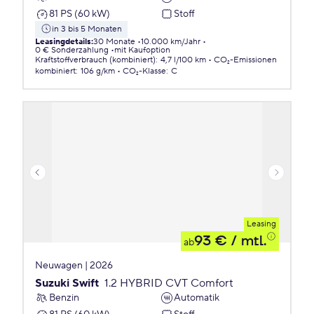
81 PS (60 kW)
Stoff
in 3 bis 5 Monaten
Leasingdetails
:
30 Monate
10.000 km/Jahr
0 € Sonderzahlung
mit Kaufoption
Kraftstoffverbrauch (kombiniert)
:
4,7 l/100 km
CO₂-Emissionen
kombiniert
:
106 g/km
CO₂-Klasse
:
C
Leasing
93 €
/ mtl.
ab
Neuwagen | 2026
Suzuki Swift
1.2 HYBRID CVT Comfort
Benzin
Automatik