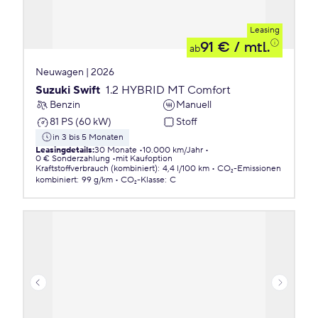
Leasing
91 €
/ mtl.
ab
Neuwagen | 2026
Suzuki Swift
1.2 HYBRID MT Comfort
Benzin
Manuell
81 PS (60 kW)
Stoff
in 3 bis 5 Monaten
Leasingdetails
:
30 Monate
10.000 km/Jahr
0 € Sonderzahlung
mit Kaufoption
Kraftstoffverbrauch (kombiniert)
:
4,4 l/100 km
CO₂-Emissionen
kombiniert
:
99 g/km
CO₂-Klasse
:
C