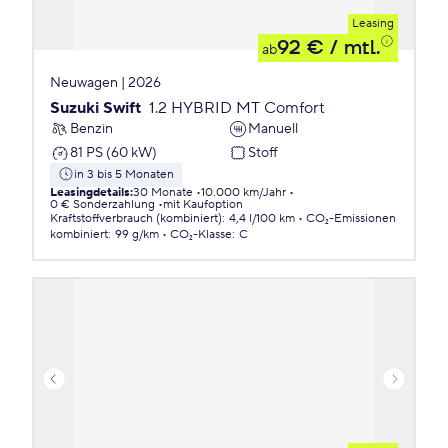
Leasing
92 €
/ mtl.
ab
Neuwagen | 2026
Suzuki Swift
1.2 HYBRID MT Comfort
Benzin
Manuell
81 PS (60 kW)
Stoff
in 3 bis 5 Monaten
Leasingdetails
:
30 Monate
10.000 km/Jahr
0 € Sonderzahlung
mit Kaufoption
Kraftstoffverbrauch (kombiniert)
:
4,4 l/100 km
CO₂-Emissionen
kombiniert
:
99 g/km
CO₂-Klasse
:
C