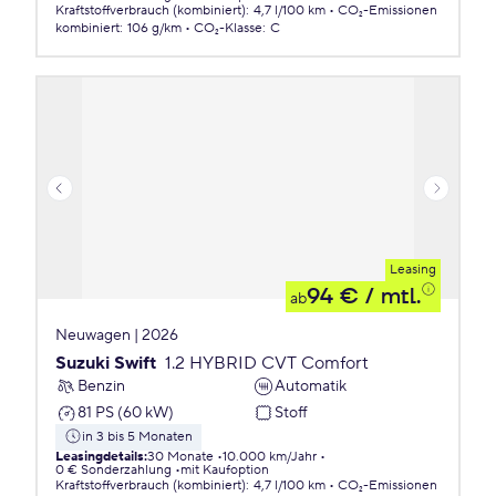
Kraftstoffverbrauch (kombiniert)
:
4,7 l/100 km
CO₂-Emissionen
kombiniert
:
106 g/km
CO₂-Klasse
:
C
Leasing
94 €
/ mtl.
ab
Neuwagen | 2026
Suzuki Swift
1.2 HYBRID CVT Comfort
Benzin
Automatik
81 PS (60 kW)
Stoff
in 3 bis 5 Monaten
Leasingdetails
:
30 Monate
10.000 km/Jahr
0 € Sonderzahlung
mit Kaufoption
Kraftstoffverbrauch (kombiniert)
:
4,7 l/100 km
CO₂-Emissionen