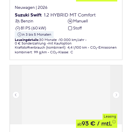
Neuwagen | 2026
Suzuki Swift
1.2 HYBRID MT Comfort
Benzin
Manuell
81 PS (60 kW)
Stoff
in 3 bis 5 Monaten
Leasingdetails
:
30 Monate
10.000 km/Jahr
0 € Sonderzahlung
mit Kaufoption
Kraftstoffverbrauch (kombiniert)
:
4,4 l/100 km
CO₂-Emissionen
kombiniert
:
99 g/km
CO₂-Klasse
:
C
Leasing
93 €
/ mtl.
ab