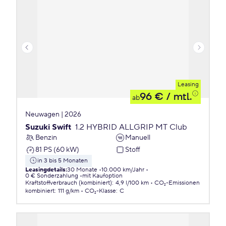
Leasing
96 €
/ mtl.
ab
Neuwagen | 2026
Suzuki Swift
1.2 HYBRID ALLGRIP MT Club
Benzin
Manuell
81 PS (60 kW)
Stoff
in 3 bis 5 Monaten
Leasingdetails
:
30 Monate
10.000 km/Jahr
0 € Sonderzahlung
mit Kaufoption
Kraftstoffverbrauch (kombiniert)
:
4,9 l/100 km
CO₂-Emissionen
kombiniert
:
111 g/km
CO₂-Klasse
:
C