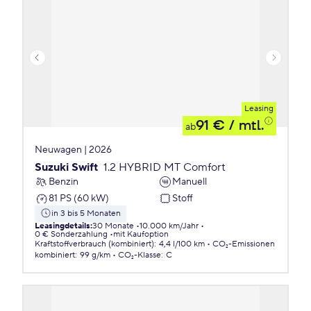
Leasing
91 €
/ mtl.
ab
Neuwagen | 2026
Suzuki Swift
1.2 HYBRID MT Comfort
Benzin
Manuell
81 PS (60 kW)
Stoff
in 3 bis 5 Monaten
Leasingdetails
:
30 Monate
10.000 km/Jahr
0 € Sonderzahlung
mit Kaufoption
Kraftstoffverbrauch (kombiniert)
:
4,4 l/100 km
CO₂-Emissionen
kombiniert
:
99 g/km
CO₂-Klasse
:
C