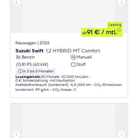
Leasing
91 €
/ mtl.
ab
Neuwagen | 2026
Suzuki Swift
1.2 HYBRID MT Comfort
Benzin
Manuell
81 PS (60 kW)
Stoff
in 3 bis 5 Monaten
Leasingdetails
:
30 Monate
10.000 km/Jahr
0 € Sonderzahlung
mit Kaufoption
Kraftstoffverbrauch (kombiniert)
:
4,4 l/100 km
CO₂-Emissionen
kombiniert
:
99 g/km
CO₂-Klasse
:
C