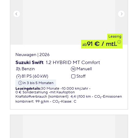
Leasing
91 €
/ mtl.
ab
Neuwagen | 2026
Suzuki Swift
1.2 HYBRID MT Comfort
Benzin
Manuell
81 PS (60 kW)
Stoff
in 3 bis 5 Monaten
Leasingdetails
:
30 Monate
10.000 km/Jahr
0 € Sonderzahlung
mit Kaufoption
Kraftstoffverbrauch (kombiniert)
:
4,4 l/100 km
CO₂-Emissionen
kombiniert
:
99 g/km
CO₂-Klasse
:
C