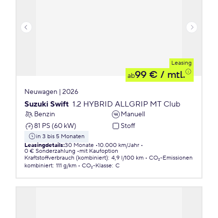
Leasing
99 €
/ mtl.
ab
Neuwagen | 2026
Suzuki Swift
1.2 HYBRID ALLGRIP MT Club
Benzin
Manuell
81 PS (60 kW)
Stoff
in 3 bis 5 Monaten
Leasingdetails
:
30 Monate
10.000 km/Jahr
0 € Sonderzahlung
mit Kaufoption
Kraftstoffverbrauch (kombiniert)
:
4,9 l/100 km
CO₂-Emissionen
kombiniert
:
111 g/km
CO₂-Klasse
:
C