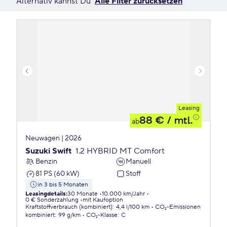
Alternativ kannst Du
Alle Filter zurücksetzen
Leasing
88 €
/ mtl.
ab
Neuwagen | 2026
Suzuki Swift
1.2 HYBRID MT Comfort
Benzin
Manuell
81 PS (60 kW)
Stoff
in 3 bis 5 Monaten
Leasingdetails
:
30 Monate
10.000 km/Jahr
0 € Sonderzahlung
mit Kaufoption
Kraftstoffverbrauch (kombiniert)
:
4,4 l/100 km
CO₂-Emissionen
kombiniert
:
99 g/km
CO₂-Klasse
:
C