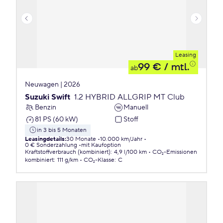
Leasing
99 €
/ mtl.
ab
Neuwagen | 2026
Suzuki Swift
1.2 HYBRID ALLGRIP MT Club
Benzin
Manuell
81 PS (60 kW)
Stoff
in 3 bis 5 Monaten
Leasingdetails
:
30 Monate
10.000 km/Jahr
0 € Sonderzahlung
mit Kaufoption
Kraftstoffverbrauch (kombiniert)
:
4,9 l/100 km
CO₂-Emissionen
kombiniert
:
111 g/km
CO₂-Klasse
:
C