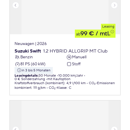
Leasing
99 €
/ mtl.
ab
Neuwagen | 2026
Suzuki Swift
1.2 HYBRID ALLGRIP MT Club
Benzin
Manuell
81 PS (60 kW)
Stoff
in 3 bis 5 Monaten
Leasingdetails
:
30 Monate
10.000 km/Jahr
0 € Sonderzahlung
mit Kaufoption
Kraftstoffverbrauch (kombiniert)
:
4,9 l/100 km
CO₂-Emissionen
kombiniert
:
111 g/km
CO₂-Klasse
:
C