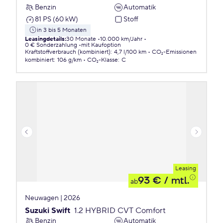
Benzin
Automatik
81 PS (60 kW)
Stoff
in 3 bis 5 Monaten
Leasingdetails
:
30 Monate
10.000 km/Jahr
0 € Sonderzahlung
mit Kaufoption
Kraftstoffverbrauch (kombiniert)
:
4,7 l/100 km
CO₂-Emissionen
kombiniert
:
106 g/km
CO₂-Klasse
:
C
Leasing
93 €
/ mtl.
ab
Neuwagen | 2026
Suzuki Swift
1.2 HYBRID CVT Comfort
Benzin
Automatik