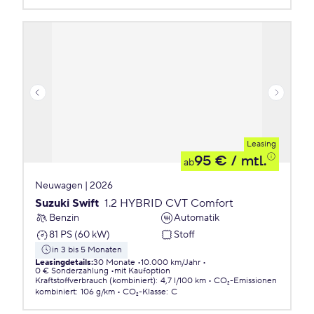
Leasing
95 €
/ mtl.
ab
Neuwagen | 2026
Suzuki Swift
1.2 HYBRID CVT Comfort
Benzin
Automatik
81 PS (60 kW)
Stoff
in 3 bis 5 Monaten
Leasingdetails
:
30 Monate
10.000 km/Jahr
0 € Sonderzahlung
mit Kaufoption
Kraftstoffverbrauch (kombiniert)
:
4,7 l/100 km
CO₂-Emissionen
kombiniert
:
106 g/km
CO₂-Klasse
:
C