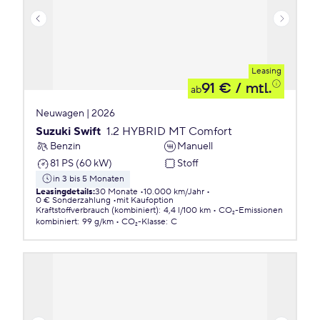
Leasing
91 €
/ mtl.
ab
Neuwagen | 2026
Suzuki Swift
1.2 HYBRID MT Comfort
Benzin
Manuell
81 PS (60 kW)
Stoff
in 3 bis 5 Monaten
Leasingdetails
:
30 Monate
10.000 km/Jahr
0 € Sonderzahlung
mit Kaufoption
Kraftstoffverbrauch (kombiniert)
:
4,4 l/100 km
CO₂-Emissionen
kombiniert
:
99 g/km
CO₂-Klasse
:
C