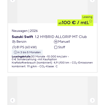
Leasing
100 €
/ mtl.
ab
Neuwagen | 2026
Suzuki Swift
1.2 HYBRID ALLGRIP MT Club
Benzin
Manuell
81 PS (60 kW)
Stoff
in 3 bis 5 Monaten
Leasingdetails
:
30 Monate
10.000 km/Jahr
0 € Sonderzahlung
mit Kaufoption
Kraftstoffverbrauch (kombiniert)
:
4,9 l/100 km
CO₂-Emissionen
kombiniert
:
111 g/km
CO₂-Klasse
:
C