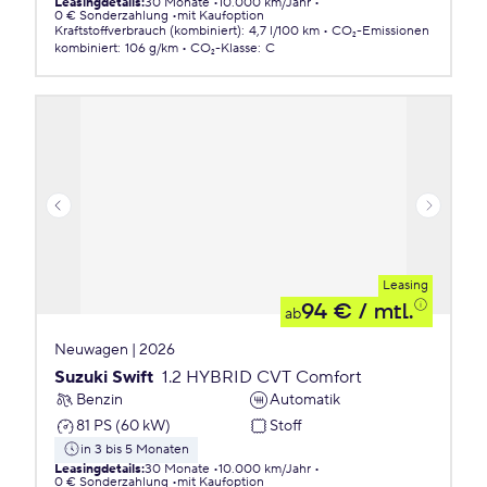
Leasingdetails
:
30 Monate
10.000 km/Jahr
0 € Sonderzahlung
mit Kaufoption
Kraftstoffverbrauch (kombiniert)
:
4,7 l/100 km
CO₂-Emissionen
kombiniert
:
106 g/km
CO₂-Klasse
:
C
Leasing
94 €
/ mtl.
ab
Neuwagen | 2026
Suzuki Swift
1.2 HYBRID CVT Comfort
Benzin
Automatik
81 PS (60 kW)
Stoff
in 3 bis 5 Monaten
Leasingdetails
:
30 Monate
10.000 km/Jahr
0 € Sonderzahlung
mit Kaufoption