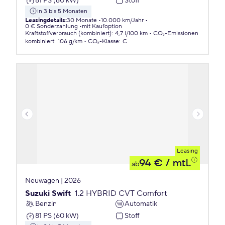
81 PS (60 kW)
Stoff
in 3 bis 5 Monaten
Leasingdetails
:
30 Monate
10.000 km/Jahr
0 € Sonderzahlung
mit Kaufoption
Kraftstoffverbrauch (kombiniert)
:
4,7 l/100 km
CO₂-Emissionen
kombiniert
:
106 g/km
CO₂-Klasse
:
C
Leasing
94 €
/ mtl.
ab
Neuwagen | 2026
Suzuki Swift
1.2 HYBRID CVT Comfort
Benzin
Automatik
81 PS (60 kW)
Stoff