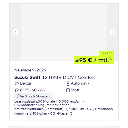
Leasing
95 €
/ mtl.
ab
Neuwagen | 2026
Suzuki Swift
1.2 HYBRID CVT Comfort
Benzin
Automatik
81 PS (60 kW)
Stoff
in 3 bis 5 Monaten
Leasingdetails
:
30 Monate
10.000 km/Jahr
0 € Sonderzahlung
mit Kaufoption
Kraftstoffverbrauch (kombiniert)
:
4,7 l/100 km
CO₂-Emissionen
kombiniert
:
106 g/km
CO₂-Klasse
:
C