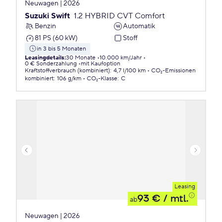
Neuwagen | 2026
Suzuki Swift
1.2 HYBRID CVT Comfort
Benzin
Automatik
81 PS (60 kW)
Stoff
in 3 bis 5 Monaten
Leasingdetails
:
30 Monate
10.000 km/Jahr
0 € Sonderzahlung
mit Kaufoption
Kraftstoffverbrauch (kombiniert)
:
4,7 l/100 km
CO₂-Emissionen
kombiniert
:
106 g/km
CO₂-Klasse
:
C
Leasing
93 €
/ mtl.
ab
Neuwagen | 2026