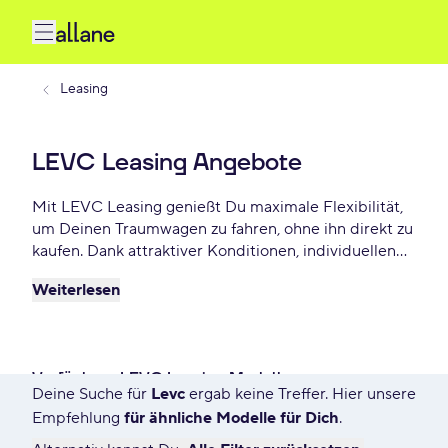
Leasing
LEVC Leasing Angebote
Mit LEVC Leasing genießt Du maximale Flexibilität,
um Deinen Traumwagen zu fahren, ohne ihn direkt zu
kaufen. Dank attraktiver Konditionen, individuellen
Laufzeiten und niedrigen monatlichen Raten bietet
Weiterlesen
LEVC Leasing eine praktische und beliebte Lösung
für Autofahrer, die Wert auf Freiheit und finanzielle
Planbarkeit legen. Wähle aus einer großen Vielfalt
verfügbarer LEVC Leasing-Modelle bereits ab - €
Verfügbare LEVC Leasing Modelle
monatlich für Privat und Gewerbekunden.
Deine Suche für
Levc
ergab keine Treffer. Hier unsere
7612 Angebote für Deine Suche
Empfehlung
für ähnliche Modelle für Dich
.