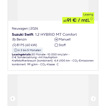
Leasing
91 €
/ mtl.
ab
Neuwagen | 2026
Suzuki Swift
1.2 HYBRID MT Comfort
Benzin
Manuell
81 PS (60 kW)
Stoff
in 3 bis 5 Monaten
Leasingdetails
:
30 Monate
10.000 km/Jahr
0 € Sonderzahlung
mit Kaufoption
Kraftstoffverbrauch (kombiniert)
:
4,4 l/100 km
CO₂-Emissionen
kombiniert
:
99 g/km
CO₂-Klasse
:
C