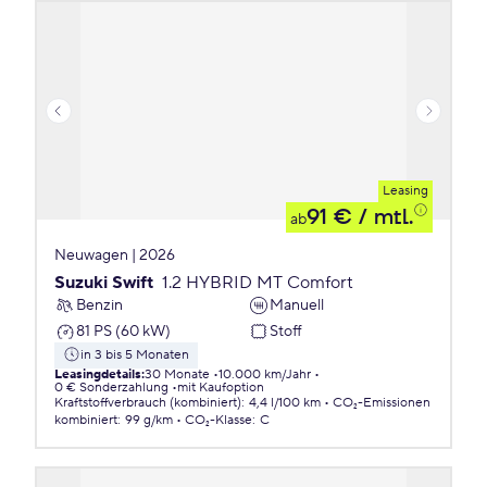
Leasing
91 €
/ mtl.
ab
Neuwagen | 2026
Suzuki Swift
1.2 HYBRID MT Comfort
Benzin
Manuell
81 PS (60 kW)
Stoff
in 3 bis 5 Monaten
Leasingdetails
:
30 Monate
10.000 km/Jahr
0 € Sonderzahlung
mit Kaufoption
Kraftstoffverbrauch (kombiniert)
:
4,4 l/100 km
CO₂-Emissionen
kombiniert
:
99 g/km
CO₂-Klasse
:
C