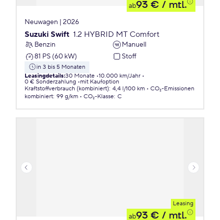
93 €
/ mtl.
ab
Neuwagen | 2026
Suzuki Swift
1.2 HYBRID MT Comfort
Benzin
Manuell
81 PS (60 kW)
Stoff
in 3 bis 5 Monaten
Leasingdetails
:
30 Monate
10.000 km/Jahr
0 € Sonderzahlung
mit Kaufoption
Kraftstoffverbrauch (kombiniert)
:
4,4 l/100 km
CO₂-Emissionen
kombiniert
:
99 g/km
CO₂-Klasse
:
C
Leasing
93 €
/ mtl.
ab