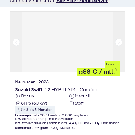
Alternativ kannst Du
Alle Filter zurücksetzen
Leasing
88 €
/ mtl.
ab
Neuwagen | 2026
Suzuki Swift
1.2 HYBRID MT Comfort
Benzin
Manuell
81 PS (60 kW)
Stoff
in 3 bis 5 Monaten
Leasingdetails
:
30 Monate
10.000 km/Jahr
0 € Sonderzahlung
mit Kaufoption
Kraftstoffverbrauch (kombiniert)
:
4,4 l/100 km
CO₂-Emissionen
kombiniert
:
99 g/km
CO₂-Klasse
:
C