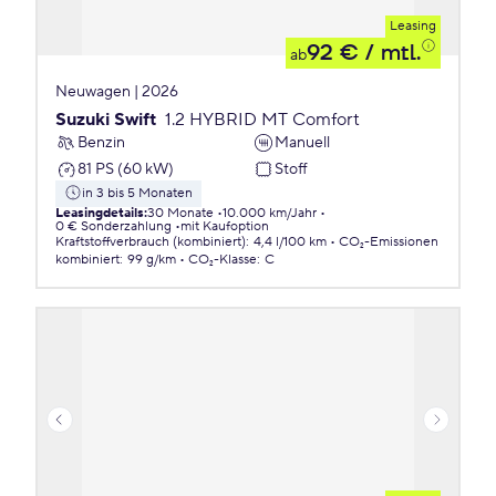
Leasing
92 €
/ mtl.
ab
Neuwagen | 2026
Suzuki Swift
1.2 HYBRID MT Comfort
Benzin
Manuell
81 PS (60 kW)
Stoff
in 3 bis 5 Monaten
Leasingdetails
:
30 Monate
10.000 km/Jahr
0 € Sonderzahlung
mit Kaufoption
Kraftstoffverbrauch (kombiniert)
:
4,4 l/100 km
CO₂-Emissionen
kombiniert
:
99 g/km
CO₂-Klasse
:
C