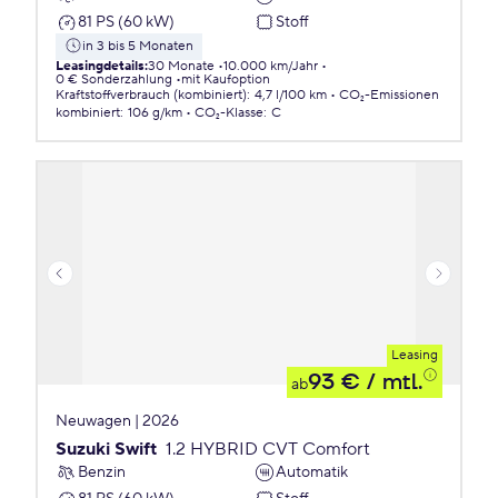
81 PS (60 kW)
Stoff
in 3 bis 5 Monaten
Leasingdetails
:
30 Monate
10.000 km/Jahr
0 € Sonderzahlung
mit Kaufoption
Kraftstoffverbrauch (kombiniert)
:
4,7 l/100 km
CO₂-Emissionen
kombiniert
:
106 g/km
CO₂-Klasse
:
C
Leasing
93 €
/ mtl.
ab
Neuwagen | 2026
Suzuki Swift
1.2 HYBRID CVT Comfort
Benzin
Automatik