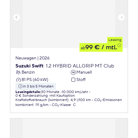
Leasing
99 €
/ mtl.
ab
Neuwagen | 2026
Suzuki Swift
1.2 HYBRID ALLGRIP MT Club
Benzin
Manuell
81 PS (60 kW)
Stoff
in 3 bis 5 Monaten
Leasingdetails
:
30 Monate
10.000 km/Jahr
0 € Sonderzahlung
mit Kaufoption
Kraftstoffverbrauch (kombiniert)
:
4,9 l/100 km
CO₂-Emissionen
kombiniert
:
111 g/km
CO₂-Klasse
:
C