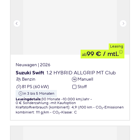
Leasing
99 €
/ mtl.
ab
Neuwagen | 2026
Suzuki Swift
1.2 HYBRID ALLGRIP MT Club
Benzin
Manuell
81 PS (60 kW)
Stoff
in 3 bis 5 Monaten
Leasingdetails
:
30 Monate
10.000 km/Jahr
0 € Sonderzahlung
mit Kaufoption
Kraftstoffverbrauch (kombiniert)
:
4,9 l/100 km
CO₂-Emissionen
kombiniert
:
111 g/km
CO₂-Klasse
:
C