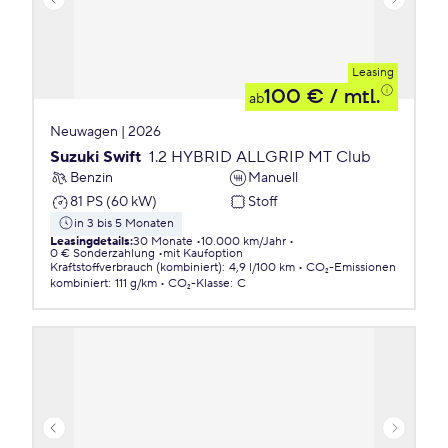
Leasing
100 €
/ mtl.
ab
Neuwagen | 2026
Suzuki Swift
1.2 HYBRID ALLGRIP MT Club
Benzin
Manuell
81 PS (60 kW)
Stoff
in 3 bis 5 Monaten
Leasingdetails
:
30 Monate
10.000 km/Jahr
0 € Sonderzahlung
mit Kaufoption
Kraftstoffverbrauch (kombiniert)
:
4,9 l/100 km
CO₂-Emissionen
kombiniert
:
111 g/km
CO₂-Klasse
:
C