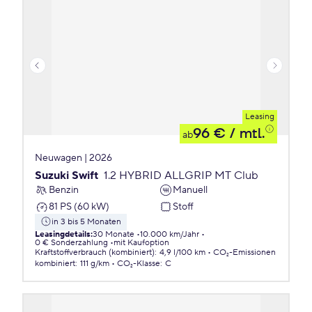
Leasing
96 €
/ mtl.
ab
Neuwagen | 2026
Suzuki Swift
1.2 HYBRID ALLGRIP MT Club
Benzin
Manuell
81 PS (60 kW)
Stoff
in 3 bis 5 Monaten
Leasingdetails
:
30 Monate
10.000 km/Jahr
0 € Sonderzahlung
mit Kaufoption
Kraftstoffverbrauch (kombiniert)
:
4,9 l/100 km
CO₂-Emissionen
kombiniert
:
111 g/km
CO₂-Klasse
:
C