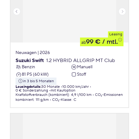
Leasing
99 €
/ mtl.
ab
Neuwagen | 2026
Suzuki Swift
1.2 HYBRID ALLGRIP MT Club
Benzin
Manuell
81 PS (60 kW)
Stoff
in 3 bis 5 Monaten
Leasingdetails
:
30 Monate
10.000 km/Jahr
0 € Sonderzahlung
mit Kaufoption
Kraftstoffverbrauch (kombiniert)
:
4,9 l/100 km
CO₂-Emissionen
kombiniert
:
111 g/km
CO₂-Klasse
:
C