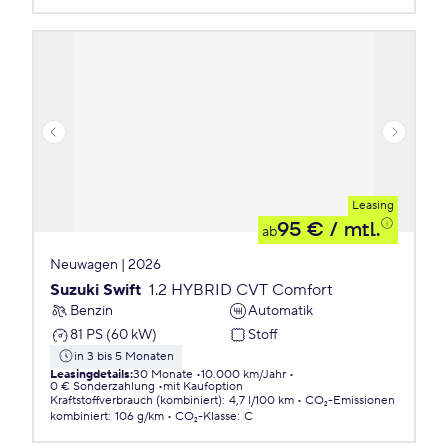
Leasing
95 €
/ mtl.
ab
Neuwagen | 2026
Suzuki Swift
1.2 HYBRID CVT Comfort
Benzin
Automatik
81 PS (60 kW)
Stoff
in 3 bis 5 Monaten
Leasingdetails
:
30 Monate
10.000 km/Jahr
0 € Sonderzahlung
mit Kaufoption
Kraftstoffverbrauch (kombiniert)
:
4,7 l/100 km
CO₂-Emissionen
kombiniert
:
106 g/km
CO₂-Klasse
:
C