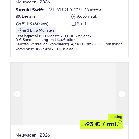
Neuwagen | 2026
Suzuki Swift
1.2 HYBRID CVT Comfort
Benzin
Automatik
81 PS (60 kW)
Stoff
in 3 bis 5 Monaten
Leasingdetails
:
30 Monate
10.000 km/Jahr
0 € Sonderzahlung
mit Kaufoption
Kraftstoffverbrauch (kombiniert)
:
4,7 l/100 km
CO₂-Emissionen
kombiniert
:
106 g/km
CO₂-Klasse
:
C
Leasing
93 €
/ mtl.
ab
Neuwagen | 2026