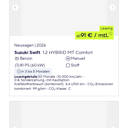
Leasing
91 €
/ mtl.
ab
Neuwagen | 2026
Suzuki Swift
1.2 HYBRID MT Comfort
Benzin
Manuell
81 PS (60 kW)
Stoff
in 3 bis 5 Monaten
Leasingdetails
:
30 Monate
10.000 km/Jahr
0 € Sonderzahlung
mit Kaufoption
Kraftstoffverbrauch (kombiniert)
:
4,4 l/100 km
CO₂-Emissionen
kombiniert
:
99 g/km
CO₂-Klasse
:
C