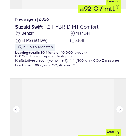
Leasing
92 €
/ mtl.
ab
Neuwagen | 2026
Suzuki Swift
1.2 HYBRID MT Comfort
Benzin
Manuell
81 PS (60 kW)
Stoff
in 3 bis 5 Monaten
Leasingdetails
:
30 Monate
10.000 km/Jahr
0 € Sonderzahlung
mit Kaufoption
Kraftstoffverbrauch (kombiniert)
:
4,4 l/100 km
CO₂-Emissionen
kombiniert
:
99 g/km
CO₂-Klasse
:
C
Leasing