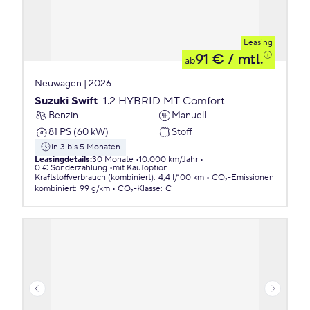
Leasing
91 €
/ mtl.
ab
Neuwagen | 2026
Suzuki Swift
1.2 HYBRID MT Comfort
Benzin
Manuell
81 PS (60 kW)
Stoff
in 3 bis 5 Monaten
Leasingdetails
:
30 Monate
10.000 km/Jahr
0 € Sonderzahlung
mit Kaufoption
Kraftstoffverbrauch (kombiniert)
:
4,4 l/100 km
CO₂-Emissionen
kombiniert
:
99 g/km
CO₂-Klasse
:
C