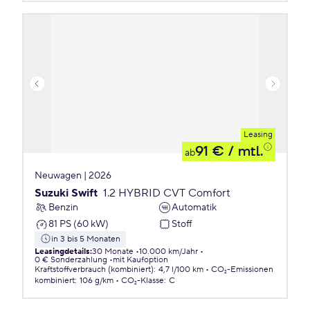
Leasing
91 €
/ mtl.
ab
Neuwagen | 2026
Suzuki Swift
1.2 HYBRID CVT Comfort
Benzin
Automatik
81 PS (60 kW)
Stoff
in 3 bis 5 Monaten
Leasingdetails
:
30 Monate
10.000 km/Jahr
0 € Sonderzahlung
mit Kaufoption
Kraftstoffverbrauch (kombiniert)
:
4,7 l/100 km
CO₂-Emissionen
kombiniert
:
106 g/km
CO₂-Klasse
:
C