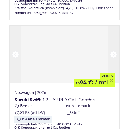
Leasingdetails
:
30 Monate
10.000 km/Jahr
0 € Sonderzahlung
mit Kaufoption
Kraftstoffverbrauch (kombiniert)
:
4,7 l/100 km
CO₂-Emissionen
kombiniert
:
106 g/km
CO₂-Klasse
:
C
Leasing
94 €
/ mtl.
ab
Neuwagen | 2026
Suzuki Swift
1.2 HYBRID CVT Comfort
Benzin
Automatik
81 PS (60 kW)
Stoff
in 3 bis 5 Monaten
Leasingdetails
:
30 Monate
10.000 km/Jahr
0 € Sonderzahlung
mit Kaufoption