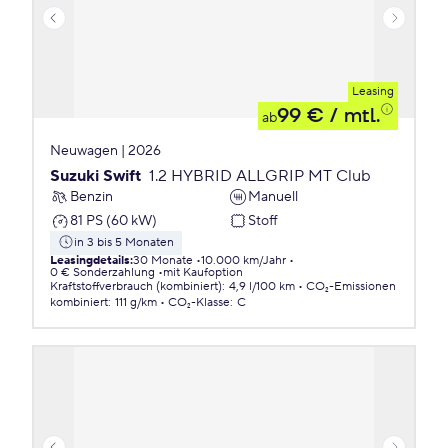
Leasing
99 €
/ mtl.
ab
Neuwagen | 2026
Suzuki Swift
1.2 HYBRID ALLGRIP MT Club
Benzin
Manuell
81 PS (60 kW)
Stoff
in 3 bis 5 Monaten
Leasingdetails
:
30 Monate
10.000 km/Jahr
0 € Sonderzahlung
mit Kaufoption
Kraftstoffverbrauch (kombiniert)
:
4,9 l/100 km
CO₂-Emissionen
kombiniert
:
111 g/km
CO₂-Klasse
:
C