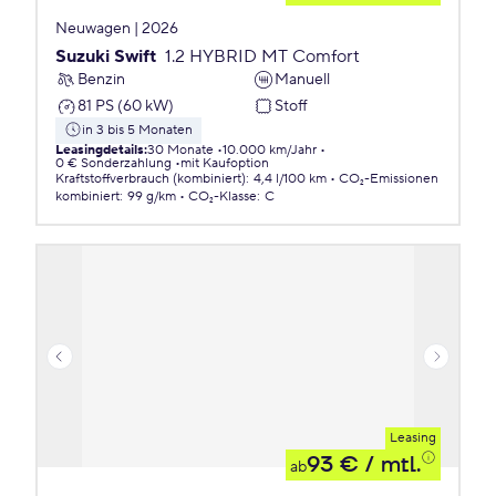
Neuwagen | 2026
Suzuki Swift
1.2 HYBRID MT Comfort
Benzin
Manuell
81 PS (60 kW)
Stoff
in 3 bis 5 Monaten
Leasingdetails
:
30 Monate
10.000 km/Jahr
0 € Sonderzahlung
mit Kaufoption
Kraftstoffverbrauch (kombiniert)
:
4,4 l/100 km
CO₂-Emissionen
kombiniert
:
99 g/km
CO₂-Klasse
:
C
Leasing
93 €
/ mtl.
ab