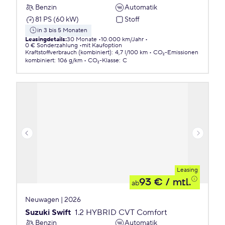
Benzin
Automatik
81 PS (60 kW)
Stoff
in 3 bis 5 Monaten
Leasingdetails
:
30 Monate
10.000 km/Jahr
0 € Sonderzahlung
mit Kaufoption
Kraftstoffverbrauch (kombiniert)
:
4,7 l/100 km
CO₂-Emissionen
kombiniert
:
106 g/km
CO₂-Klasse
:
C
Leasing
93 €
/ mtl.
ab
Neuwagen | 2026
Suzuki Swift
1.2 HYBRID CVT Comfort
Benzin
Automatik