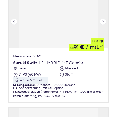
Leasing
91 €
/ mtl.
ab
Neuwagen | 2026
Suzuki Swift
1.2 HYBRID MT Comfort
Benzin
Manuell
81 PS (60 kW)
Stoff
in 3 bis 5 Monaten
Leasingdetails
:
30 Monate
10.000 km/Jahr
0 € Sonderzahlung
mit Kaufoption
Kraftstoffverbrauch (kombiniert)
:
4,4 l/100 km
CO₂-Emissionen
kombiniert
:
99 g/km
CO₂-Klasse
:
C