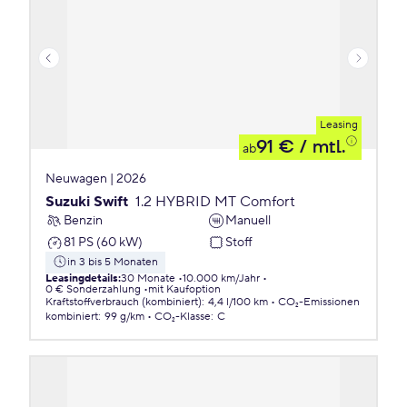
Leasing
91 €
/ mtl.
ab
Neuwagen | 2026
Suzuki Swift
1.2 HYBRID MT Comfort
Benzin
Manuell
81 PS (60 kW)
Stoff
in 3 bis 5 Monaten
Leasingdetails
:
30 Monate
10.000 km/Jahr
0 € Sonderzahlung
mit Kaufoption
Kraftstoffverbrauch (kombiniert)
:
4,4 l/100 km
CO₂-Emissionen
kombiniert
:
99 g/km
CO₂-Klasse
:
C