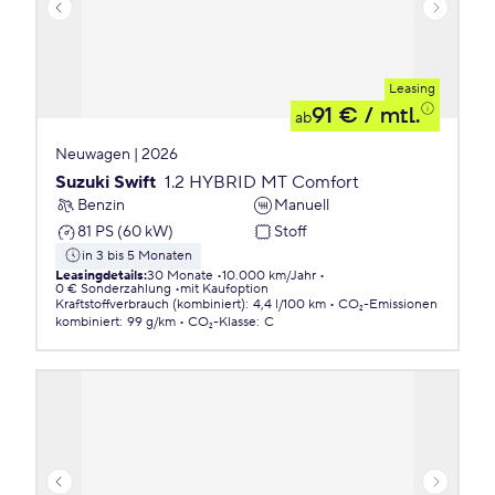
Leasing
91 €
/ mtl.
ab
Neuwagen | 2026
Suzuki Swift
1.2 HYBRID MT Comfort
Benzin
Manuell
81 PS (60 kW)
Stoff
in 3 bis 5 Monaten
Leasingdetails
:
30 Monate
10.000 km/Jahr
0 € Sonderzahlung
mit Kaufoption
Kraftstoffverbrauch (kombiniert)
:
4,4 l/100 km
CO₂-Emissionen
kombiniert
:
99 g/km
CO₂-Klasse
:
C