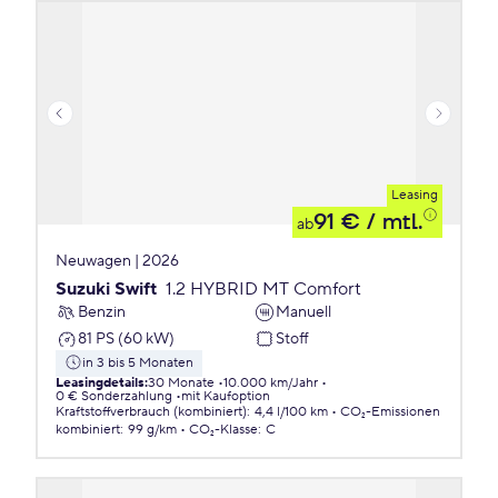
Leasing
91 €
/ mtl.
ab
Neuwagen | 2026
Suzuki Swift
1.2 HYBRID MT Comfort
Benzin
Manuell
81 PS (60 kW)
Stoff
in 3 bis 5 Monaten
Leasingdetails
:
30 Monate
10.000 km/Jahr
0 € Sonderzahlung
mit Kaufoption
Kraftstoffverbrauch (kombiniert)
:
4,4 l/100 km
CO₂-Emissionen
kombiniert
:
99 g/km
CO₂-Klasse
:
C