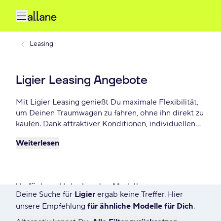
Leasing
Ligier Leasing Angebote
Mit Ligier Leasing genießt Du maximale Flexibilität,
um Deinen Traumwagen zu fahren, ohne ihn direkt zu
kaufen. Dank attraktiver Konditionen, individuellen
Laufzeiten und niedrigen monatlichen Raten bietet
Weiterlesen
Ligier Leasing eine praktische und beliebte Lösung
für Autofahrer, die Wert auf Freiheit und finanzielle
Planbarkeit legen. Wähle aus einer großen Vielfalt
verfügbarer Ligier Leasing-Modelle bereits ab - €
Verfügbare Ligier Leasing Modelle
monatlich für Privat und Gewerbekunden.
Deine Suche für
Ligier
ergab keine Treffer. Hier
7557 Angebote für Deine Suche
unsere Empfehlung
für ähnliche Modelle für Dich
.