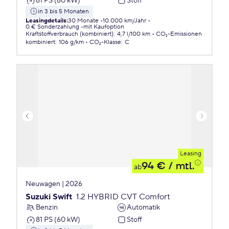
81 PS (60 kW)
Stoff
in 3 bis 5 Monaten
Leasingdetails
:
30 Monate
10.000 km/Jahr
0 € Sonderzahlung
mit Kaufoption
Kraftstoffverbrauch (kombiniert)
:
4,7 l/100 km
CO₂-Emissionen
kombiniert
:
106 g/km
CO₂-Klasse
:
C
Leasing
94 €
/ mtl.
ab
Neuwagen | 2026
Suzuki Swift
1.2 HYBRID CVT Comfort
Benzin
Automatik
81 PS (60 kW)
Stoff