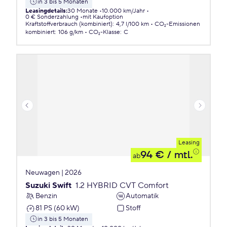
in 3 bis 5 Monaten
Leasingdetails
:
30 Monate
10.000 km/Jahr
0 € Sonderzahlung
mit Kaufoption
Kraftstoffverbrauch (kombiniert)
:
4,7 l/100 km
CO₂-Emissionen
kombiniert
:
106 g/km
CO₂-Klasse
:
C
Leasing
94 €
/ mtl.
ab
Neuwagen | 2026
Suzuki Swift
1.2 HYBRID CVT Comfort
Benzin
Automatik
81 PS (60 kW)
Stoff
in 3 bis 5 Monaten