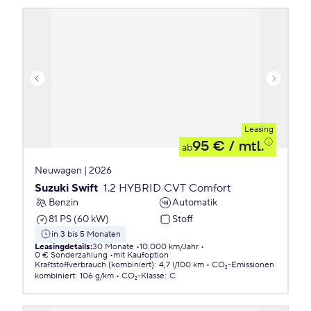
Leasing
95 €
/ mtl.
ab
Neuwagen | 2026
Suzuki Swift
1.2 HYBRID CVT Comfort
Benzin
Automatik
81 PS (60 kW)
Stoff
in 3 bis 5 Monaten
Leasingdetails
:
30 Monate
10.000 km/Jahr
0 € Sonderzahlung
mit Kaufoption
Kraftstoffverbrauch (kombiniert)
:
4,7 l/100 km
CO₂-Emissionen
kombiniert
:
106 g/km
CO₂-Klasse
:
C