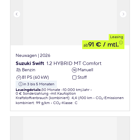
Leasing
91 €
/ mtl.
ab
Neuwagen | 2026
Suzuki Swift
1.2 HYBRID MT Comfort
Benzin
Manuell
81 PS (60 kW)
Stoff
in 3 bis 5 Monaten
Leasingdetails
:
30 Monate
10.000 km/Jahr
0 € Sonderzahlung
mit Kaufoption
Kraftstoffverbrauch (kombiniert)
:
4,4 l/100 km
CO₂-Emissionen
kombiniert
:
99 g/km
CO₂-Klasse
:
C