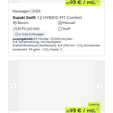
93 €
/ mtl.
ab
Neuwagen | 2026
Suzuki Swift
1.2 HYBRID MT Comfort
Benzin
Manuell
81 PS (60 kW)
Stoff
in 3 bis 5 Monaten
Leasingdetails
:
30 Monate
10.000 km/Jahr
0 € Sonderzahlung
mit Kaufoption
Kraftstoffverbrauch (kombiniert)
:
4,4 l/100 km
CO₂-Emissionen
kombiniert
:
99 g/km
CO₂-Klasse
:
C
Leasing
93 €
/ mtl.
ab