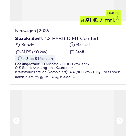
Leasing
91 €
/ mtl.
ab
Neuwagen | 2026
Suzuki Swift
1.2 HYBRID MT Comfort
Benzin
Manuell
81 PS (60 kW)
Stoff
in 3 bis 5 Monaten
Leasingdetails
:
30 Monate
10.000 km/Jahr
0 € Sonderzahlung
mit Kaufoption
Kraftstoffverbrauch (kombiniert)
:
4,4 l/100 km
CO₂-Emissionen
kombiniert
:
99 g/km
CO₂-Klasse
:
C