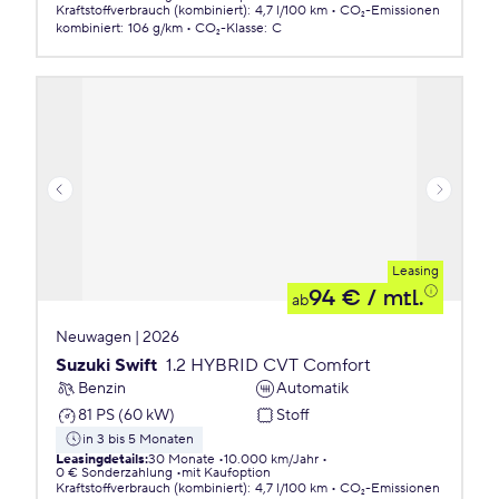
Kraftstoffverbrauch (kombiniert)
:
4,7 l/100 km
CO₂-Emissionen
kombiniert
:
106 g/km
CO₂-Klasse
:
C
Leasing
94 €
/ mtl.
ab
Neuwagen | 2026
Suzuki Swift
1.2 HYBRID CVT Comfort
Benzin
Automatik
81 PS (60 kW)
Stoff
in 3 bis 5 Monaten
Leasingdetails
:
30 Monate
10.000 km/Jahr
0 € Sonderzahlung
mit Kaufoption
Kraftstoffverbrauch (kombiniert)
:
4,7 l/100 km
CO₂-Emissionen