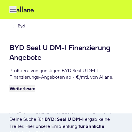
Byd
BYD Seal U DM-I Finanzierung
Angebote
Profitiere von günstigen BYD Seal U DM-I-
Finanzierungs-Angeboten ab - €/mtl. von Allane.
Weiterlesen
Verfügbare BYD Seal U DM-I Leasing Angebote
Deine Suche für
BYD: Seal U DM-I
ergab keine
1 Angebot für Deine Suche
Treffer. Hier unsere Empfehlung
für ähnliche