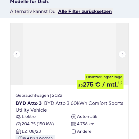
Modelle für Dich
.
Alternativ kannst Du
Alle Filter zurücksetzen
Finanzierungsanfrage
275 €
/ mtl.
ab
Gebrauchtwagen | 2022
BYD Atto 3
BYD Atto 3 60kWh Comfort Sports
Utility Vehicle
Elektro
Automatik
204 PS (150 kW)
4.756 km
EZ
:
08/23
Andere
in 4 bis 8 Wochen