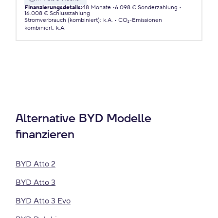
Finanzierungsdetails
:
48 Monate
6.098 € Sonderzahlung
16.008 € Schlusszahlung
Stromverbrauch (kombiniert)
:
k.A.
CO₂-Emissionen
kombiniert
:
k.A.
Alternative BYD Modelle
finanzieren
BYD Atto 2
BYD Atto 3
BYD Atto 3 Evo