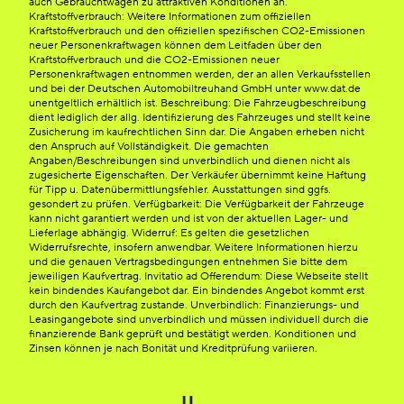
auch Gebrauchtwagen zu attraktiven Konditionen an.
Kraftstoffverbrauch: Weitere Informationen zum offiziellen
Kraftstoffverbrauch und den offiziellen spezifischen CO2-Emissionen
neuer Personenkraftwagen können dem Leitfaden über den
Kraftstoffverbrauch und die CO2-Emissionen neuer
Personenkraftwagen entnommen werden, der an allen Verkaufsstellen
und bei der Deutschen Automobiltreuhand GmbH unter www.dat.de
unentgeltlich erhältlich ist. Beschreibung: Die Fahrzeugbeschreibung
dient lediglich der allg. Identifizierung des Fahrzeuges und stellt keine
Zusicherung im kaufrechtlichen Sinn dar. Die Angaben erheben nicht
den Anspruch auf Vollständigkeit. Die gemachten
Angaben/Beschreibungen sind unverbindlich und dienen nicht als
zugesicherte Eigenschaften. Der Verkäufer übernimmt keine Haftung
für Tipp u. Datenübermittlungsfehler. Ausstattungen sind ggfs.
gesondert zu prüfen. Verfügbarkeit: Die Verfügbarkeit der Fahrzeuge
kann nicht garantiert werden und ist von der aktuellen Lager- und
Lieferlage abhängig. Widerruf: Es gelten die gesetzlichen
Widerrufsrechte, insofern anwendbar. Weitere Informationen hierzu
und die genauen Vertragsbedingungen entnehmen Sie bitte dem
jeweiligen Kaufvertrag. Invitatio ad Offerendum: Diese Webseite stellt
kein bindendes Kaufangebot dar. Ein bindendes Angebot kommt erst
durch den Kaufvertrag zustande. Unverbindlich: Finanzierungs- und
Leasingangebote sind unverbindlich und müssen individuell durch die
finanzierende Bank geprüft und bestätigt werden. Konditionen und
Zinsen können je nach Bonität und Kreditprüfung variieren.