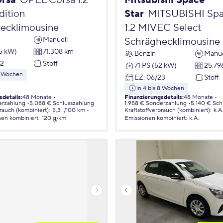
orsa
OPEL Corsa 1.2
Mitsubishi Space
ition
Star
MITSUBISHI Spa
ecklimousine
1.2 MIVEC Select
Manuell
Schräghecklimousine
55 kW)
71.308 km
Benzin
Manue
22
Stoff
71 PS (52 kW)
25.79
 8 Wochen
EZ
:
06/23
Stoff
in 4 bis 8 Wochen
sdetails
:
48 Monate
Finanzierungsdetails
:
48 Monate
erzahlung
5.088 € Schlusszahlung
1.958 € Sonderzahlung
5.140 € Sch
brauch (kombiniert)
:
5,3 l/100 km
Kraftstoffverbrauch (kombiniert)
:
k.A
nen
kombiniert
:
120 g/km
Emissionen
kombiniert
:
k.A.