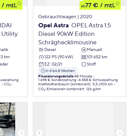
/ mtl.
77 €
/ mtl.
ab
Gebrauchtwagen | 2020
DAI
Opel Astra
OPEL Astra 1.5
Utility
Diesel 90kW Edition
Schräghecklimousine
atik
Diesel
Manuell
23 km
122 PS (90 kW)
101.652 km
Leder
EZ
:
02/21
Stoff
in 4 bis 8 Wochen
Finanzierungsdetails
:
48 Monate
lusszahlung
1.698 € Sonderzahlung
4.458 € Schlusszahlung
.
CO₂-
Kraftstoffverbrauch (kombiniert)
:
5,5 l/100 km
CO₂-Emissionen
kombiniert
:
126 g/km