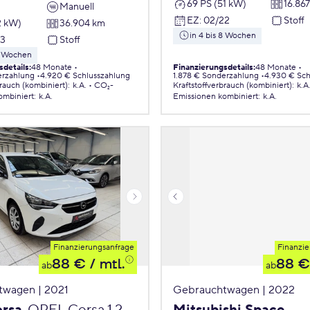
69 PS (51 kW)
16.86
Manuell
EZ
:
02/22
Stoff
2 kW)
36.904 km
in 4 bis 8 Wochen
23
Stoff
 8 Wochen
sdetails
:
48 Monate
Finanzierungsdetails
:
48 Monate
erzahlung
4.920 € Schlusszahlung
1.878 € Sonderzahlung
4.930 € Sch
brauch (kombiniert)
:
k.A.
CO₂-
Kraftstoffverbrauch (kombiniert)
:
k.A
ombiniert
:
k.A.
Emissionen
kombiniert
:
k.A.
Finanzierungsanfrage
Finanzie
88 €
/ mtl.
88 €
ab
ab
twagen | 2021
Gebrauchtwagen | 2022