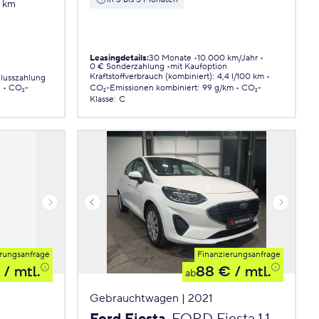
7 km
Leasingdetails
:
30 Monate
10.000 km/Jahr
0 € Sonderzahlung
mit Kaufoption
Kraftstoffverbrauch (kombiniert)
:
4,4 l/100 km
lusszahlung
.
CO₂-
CO₂-Emissionen
kombiniert
:
99 g/km
CO₂-
Klasse
:
C
rungsanfrage
Finanzierungsanfrage
/ mtl.
88 €
/ mtl.
ab
Gebrauchtwagen | 2021