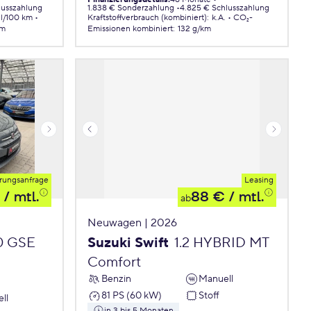
lusszahlung
1.838 € Sonderzahlung
4.825 € Schlusszahlung
 l/100 km
Kraftstoffverbrauch (kombiniert)
:
k.A.
CO₂-
km
Emissionen
kombiniert
:
132 g/km
rungsanfrage
Leasing
/ mtl.
88 €
/ mtl.
ab
Neuwagen | 2026
.0 GSE
Suzuki Swift
1.2 HYBRID MT
Comfort
Benzin
Manuell
81 PS (60 kW)
Stoff
ll
in 3 bis 5 Monaten