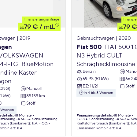
Finanzierungsanfrage
Finanzie
79 €
/ mtl.
79 €
ab
ab
twagen | 2019
Gebrauchtwagen | 2020
agen
Fiat 500
FIAT 500 1
VOLKSWAGEN
N3 Hybrid CULT
,4-l-TGI BlueMotion
Schräghecklimousine
Benzin
Manue
endline Kasten-
69 PS (51 kW)
66.24
agen
EZ
:
11/21
Stoff
(CNG)
Manuell
in 4 bis 8 Wochen
81 kW)
85.159 km
0
Stoff
 8 Wochen
sdetails
:
48 Monate
Finanzierungsdetails
:
48 Monate
erzahlung
4.605 € Schlusszahlung
1.738 € Sonderzahlung
4.563 € Sch
brauch (kombiniert)
:
k.A.
CO₂-
Kraftstoffverbrauch (kombiniert)
:
k.A
ombiniert
:
k.A.
Emissionen
kombiniert
:
k.A.