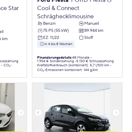
Ford Fiesta
FORD Fiesta 1,1
ce Star
Cool & Connect
Schräghecklimousine
Benzin
Manuell
75 PS (55 kW)
89.944 km
ll
EZ
:
11/22
Stoff
6 km
in 4 bis 8 Wochen
Finanzierungsdetails
:
48 Monate
lusszahlung
1.954 € Sonderzahlung
5.130 € Schlusszahlung
.
CO₂-
Kraftstoffverbrauch (kombiniert)
:
5,7 l/100 km
CO₂-Emissionen
kombiniert
:
144 g/km