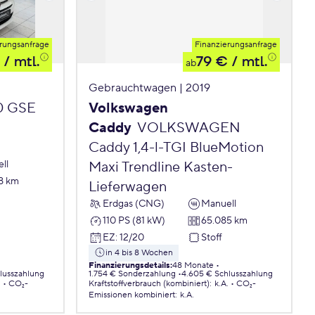
rungsanfrage
Finanzierungsanfrage
/ mtl.
79 €
/ mtl.
ab
Gebrauchtwagen | 2019
.0 GSE
Volkswagen
Caddy
VOLKSWAGEN
Caddy 1,4-l-TGI BlueMotion
ll
Maxi Trendline Kasten-
8 km
Lieferwagen
Erdgas (CNG)
Manuell
110 PS (81 kW)
65.085 km
EZ
:
12/20
Stoff
in 4 bis 8 Wochen
Finanzierungsdetails
:
48 Monate
lusszahlung
1.754 € Sonderzahlung
4.605 € Schlusszahlung
.
CO₂-
Kraftstoffverbrauch (kombiniert)
:
k.A.
CO₂-
Emissionen
kombiniert
:
k.A.