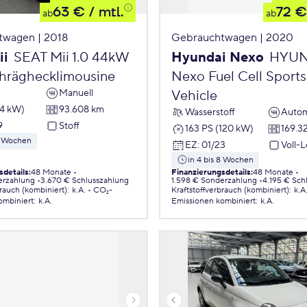
63 €
/ mtl.
72 €
ab
ab
twagen | 2018
Gebrauchtwagen | 2020
ii
SEAT Mii 1.0 44kW
Hyundai Nexo
HYUN
chräghecklimousine
Nexo Fuel Cell Sports 
Manuell
Vehicle
44 kW)
93.608 km
Wasserstoff
Autom
9
Stoff
163 PS (120 kW)
169.3
 8 Wochen
EZ
:
01/23
Voll-
in 4 bis 8 Wochen
sdetails
:
48 Monate
Finanzierungsdetails
:
48 Monate
erzahlung
3.670 € Schlusszahlung
1.598 € Sonderzahlung
4.195 € Sch
brauch (kombiniert)
:
k.A.
CO₂-
Kraftstoffverbrauch (kombiniert)
:
k.A
ombiniert
:
k.A.
Emissionen
kombiniert
:
k.A.