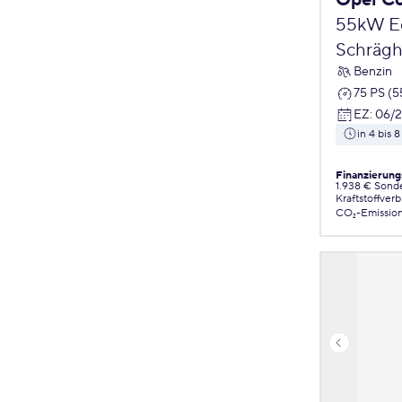
Opel C
55kW Ed
Schrägh
Benzin
75 PS (
EZ
:
06/
in 4 bis
Finanzierung
1.938 € Sond
Kraftstoffver
CO₂-Emissio