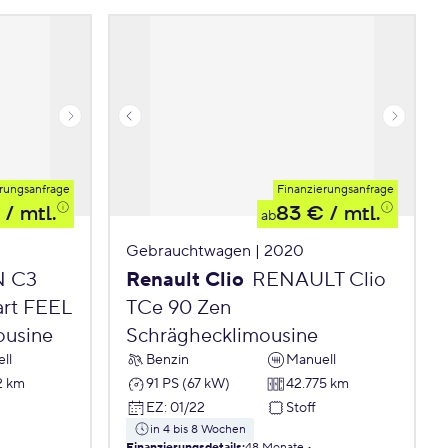
rungsanfrage
Finanzierungsanfrage
/ mtl.
83 €
/ mtl.
ab
Gebrauchtwagen | 2020
N C3
Renault Clio
RENAULT Clio
art FEEL
TCe 90 Zen
ousine
Schräghecklimousine
ll
Benzin
Manuell
2 km
91 PS (67 kW)
42.775 km
EZ
:
01/22
Stoff
in 4 bis 8 Wochen
Finanzierungsdetails
:
48 Monate