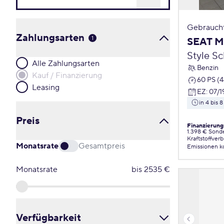
Gebrauch
Zahlungsarten
1
SEAT M
Style S
Alle Zahlungsarten
Benzin
Kauf / Finanzierung
60 PS (
Leasing
EZ
:
07/1
in 4 bis
Preis
Finanzierung
1.398 € Sond
Kraftstoffver
Monatsrate
Gesamtpreis
Emissionen
k
Monatsrate
bis
2535
€
Verfügbarkeit