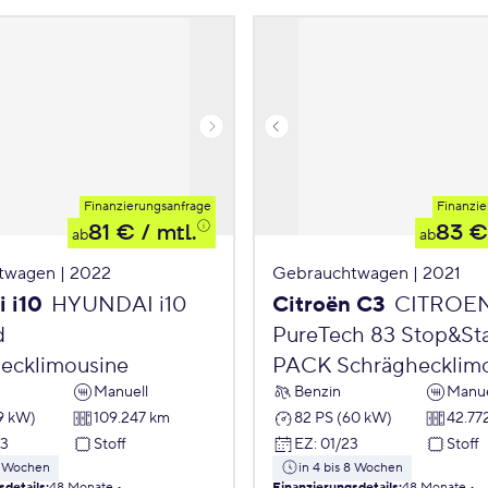
Finanzierungsanfrage
Finanzie
81 €
/ mtl.
83 €
ab
ab
twagen | 2022
Gebrauchtwagen | 2021
 i10
HYUNDAI i10
Citroën C3
CITROE
d
PureTech 83 Stop&St
ecklimousine
PACK Schräghecklim
Manuell
Benzin
Manue
9 kW)
109.247 km
82 PS (60 kW)
42.77
23
Stoff
EZ
:
01/23
Stoff
 8 Wochen
in 4 bis 8 Wochen
sdetails
:
48 Monate
Finanzierungsdetails
:
48 Monate