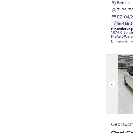
Benzin
71 PS (5
EZ
:
04/
in 4 bis
Finanzierung
1.874 € Sond
Kraftstoffver
Emissionen
k
Gebrauch