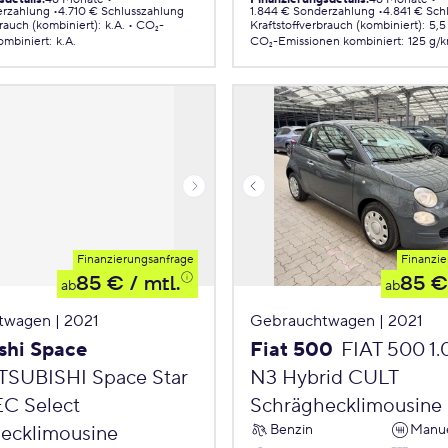
erzahlung
4.710 € Schlusszahlung
1.844 € Sonderzahlung
4.841 € Sch
brauch (kombiniert)
:
k.A.
CO₂-
Kraftstoffverbrauch (kombiniert)
:
5,5
ombiniert
:
k.A.
CO₂-Emissionen
kombiniert
:
125 g/
Finanzierungsanfrage
Finanzie
85 €
/ mtl.
85 €
ab
ab
twagen | 2021
Gebrauchtwagen | 2021
shi Space
Fiat 500
FIAT 500 1
TSUBISHI Space Star
N3 Hybrid CULT
EC Select
Schräghecklimousine
Benzin
Manue
ecklimousine