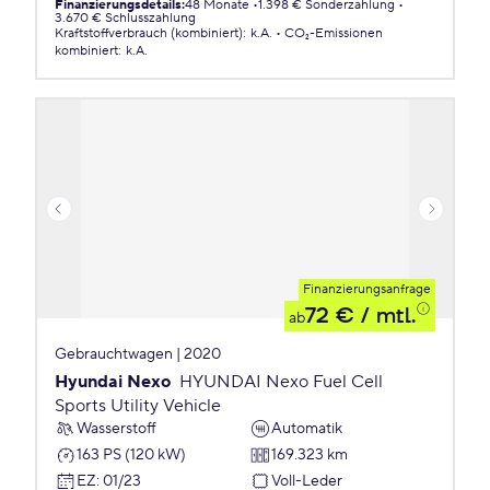
Finanzierungsdetails
:
48 Monate
1.398 € Sonderzahlung
3.670 € Schlusszahlung
Kraftstoffverbrauch (kombiniert)
:
k.A.
CO₂-Emissionen
kombiniert
:
k.A.
Finanzierungsanfrage
72 €
/ mtl.
ab
Gebrauchtwagen | 2020
Hyundai Nexo
HYUNDAI Nexo Fuel Cell
Sports Utility Vehicle
Wasserstoff
Automatik
163 PS (120 kW)
169.323 km
EZ
:
01/23
Voll-Leder