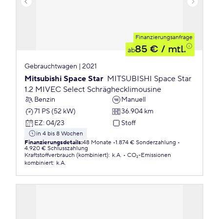
Finanzierungsanfrage
85 €
/ mtl.
ab
Gebrauchtwagen | 2021
Mitsubishi Space Star
MITSUBISHI Space Star
1.2 MIVEC Select Schräghecklimousine
Benzin
Manuell
71 PS (52 kW)
36.904 km
EZ
:
04/23
Stoff
in 4 bis 8 Wochen
Finanzierungsdetails
:
48 Monate
1.874 € Sonderzahlung
4.920 € Schlusszahlung
Kraftstoffverbrauch (kombiniert)
:
k.A.
CO₂-Emissionen
kombiniert
:
k.A.