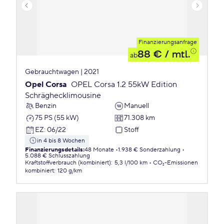
Finanzierungsanfrage
88 €
/ mtl.
ab
Gebrauchtwagen | 2021
Opel Corsa
OPEL Corsa 1.2 55kW Edition
Schräghecklimousine
Benzin
Manuell
75 PS (55 kW)
71.308 km
EZ
:
06/22
Stoff
in 4 bis 8 Wochen
Finanzierungsdetails
:
48 Monate
1.938 € Sonderzahlung
5.088 € Schlusszahlung
Kraftstoffverbrauch (kombiniert)
:
5,3 l/100 km
CO₂-Emissionen
kombiniert
:
120 g/km