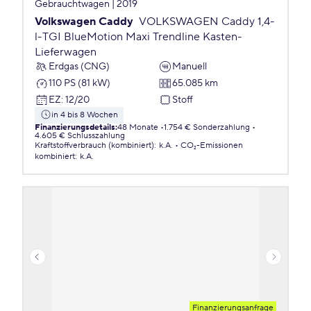
Gebrauchtwagen | 2019
Volkswagen Caddy
VOLKSWAGEN Caddy 1,4-
l-TGI BlueMotion Maxi Trendline Kasten-
Lieferwagen
Erdgas (CNG)
Manuell
110 PS (81 kW)
65.085 km
EZ
:
12/20
Stoff
in 4 bis 8 Wochen
Finanzierungsdetails
:
48 Monate
1.754 € Sonderzahlung
4.605 € Schlusszahlung
Kraftstoffverbrauch (kombiniert)
:
k.A.
CO₂-Emissionen
kombiniert
:
k.A.
Finanzierungsanfrage