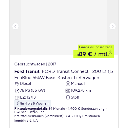
Finanzierungsanfrage
89 €
/ mtl.
ab
Gebrauchtwagen | 2017
Ford Transit
FORD Transit Connect T200 L1 1,5
EcoBlue 55kW Basis Kasten-Lieferwagen
Diesel
Manuell
75 PS (55 kW)
109.278 km
EZ
:
12/18
Stoff
in 4 bis 8 Wochen
Finanzierungsdetails
:
84 Monate
4.900 € Sonderzahlung
0 € Schlusszahlung
Kraftstoffverbrauch (kombiniert)
:
k.A.
CO₂-Emissionen
kombiniert
:
k.A.