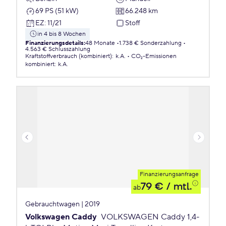
69 PS (51 kW)
66.248 km
EZ
:
11/21
Stoff
in 4 bis 8 Wochen
Finanzierungsdetails
:
48 Monate
1.738 € Sonderzahlung
4.563 € Schlusszahlung
Kraftstoffverbrauch (kombiniert)
:
k.A.
CO₂-Emissionen
kombiniert
:
k.A.
Finanzierungsanfrage
79 €
/ mtl.
ab
Gebrauchtwagen | 2019
Volkswagen Caddy
VOLKSWAGEN Caddy 1,4-