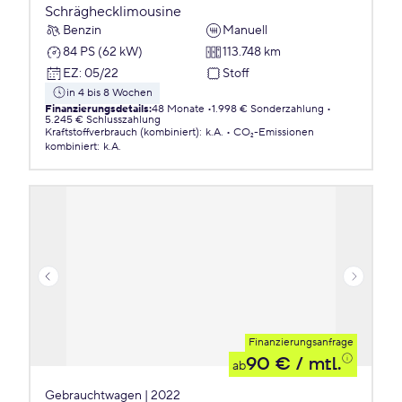
Schräghecklimousine
Benzin
Manuell
84 PS (62 kW)
113.748 km
EZ
:
05/22
Stoff
in 4 bis 8 Wochen
Finanzierungsdetails
:
48 Monate
1.998 € Sonderzahlung
5.245 € Schlusszahlung
Kraftstoffverbrauch (kombiniert)
:
k.A.
CO₂-Emissionen
kombiniert
:
k.A.
Finanzierungsanfrage
90 €
/ mtl.
ab
Gebrauchtwagen | 2022