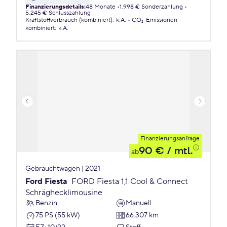
Finanzierungsdetails
:
48 Monate
1.998 € Sonderzahlung
5.245 € Schlusszahlung
Kraftstoffverbrauch (kombiniert)
:
k.A.
CO₂-Emissionen
kombiniert
:
k.A.
Finanzierungsanfrage
90 €
/ mtl.
ab
Gebrauchtwagen | 2021
Ford Fiesta
FORD Fiesta 1,1 Cool & Connect
Schräghecklimousine
Benzin
Manuell
75 PS (55 kW)
66.307 km