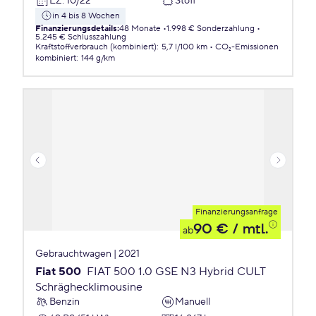
EZ
:
10/22
Stoff
in 4 bis 8 Wochen
Finanzierungsdetails
:
48 Monate
1.998 € Sonderzahlung
5.245 € Schlusszahlung
Kraftstoffverbrauch (kombiniert)
:
5,7 l/100 km
CO₂-Emissionen
kombiniert
:
144 g/km
Finanzierungsanfrage
90 €
/ mtl.
ab
Gebrauchtwagen | 2021
Fiat 500
FIAT 500 1.0 GSE N3 Hybrid CULT
Schräghecklimousine
Benzin
Manuell