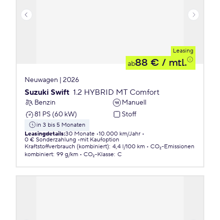
Leasing
88 €
/ mtl.
ab
Neuwagen | 2026
Suzuki Swift
1.2 HYBRID MT Comfort
Benzin
Manuell
81 PS (60 kW)
Stoff
in 3 bis 5 Monaten
Leasingdetails
:
30 Monate
10.000 km/Jahr
0 € Sonderzahlung
mit Kaufoption
Kraftstoffverbrauch (kombiniert)
:
4,4 l/100 km
CO₂-Emissionen
kombiniert
:
99 g/km
CO₂-Klasse
:
C