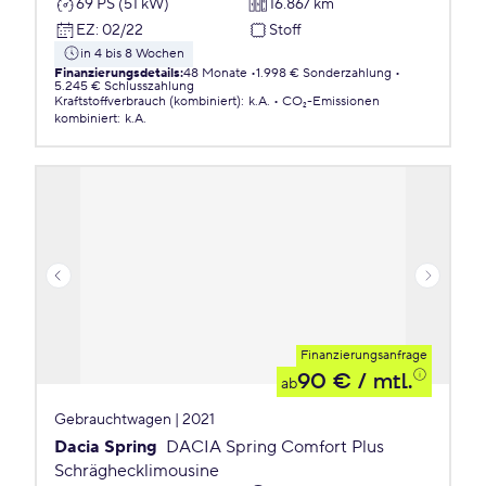
69 PS (51 kW)
16.867 km
EZ
:
02/22
Stoff
in 4 bis 8 Wochen
Finanzierungsdetails
:
48 Monate
1.998 € Sonderzahlung
5.245 € Schlusszahlung
Kraftstoffverbrauch (kombiniert)
:
k.A.
CO₂-Emissionen
kombiniert
:
k.A.
Finanzierungsanfrage
90 €
/ mtl.
ab
Gebrauchtwagen | 2021
Dacia Spring
DACIA Spring Comfort Plus
Schräghecklimousine