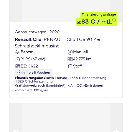
Finanzierungsanfrage
83 €
/ mtl.
ab
Gebrauchtwagen | 2020
Renault Clio
RENAULT Clio TCe 90 Zen
Schräghecklimousine
Benzin
Manuell
91 PS (67 kW)
42.775 km
EZ
:
01/22
Stoff
in 4 bis 8 Wochen
Finanzierungsdetails
:
48 Monate
1.838 € Sonderzahlung
4.825 € Schlusszahlung
Kraftstoffverbrauch (kombiniert)
:
k.A.
CO₂-Emissionen
kombiniert
:
132 g/km