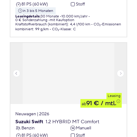
81 PS (60 kW)
Stoff
in 3 bis 5 Monaten
Leasingdetails
:
30 Monate
10.000 km/Jahr
0 € Sonderzahlung
mit Kaufoption
Kraftstoffverbrauch (kombiniert)
:
4,4 l/100 km
CO₂-Emissionen
kombiniert
:
99 g/km
CO₂-Klasse
:
C
Leasing
91 €
/ mtl.
ab
Neuwagen | 2026
Suzuki Swift
1.2 HYBRID MT Comfort
Benzin
Manuell
81 PS (60 kW)
Stoff