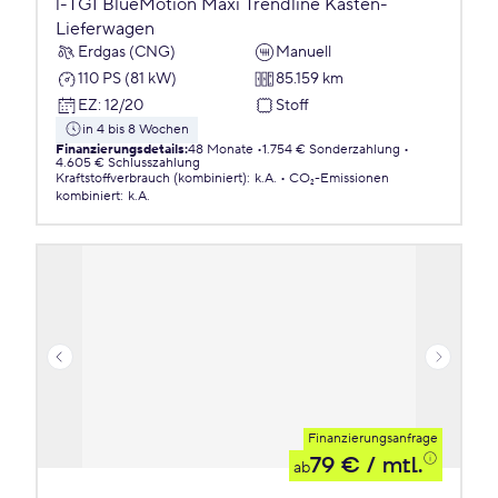
l-TGI BlueMotion Maxi Trendline Kasten-
Lieferwagen
Erdgas (CNG)
Manuell
110 PS (81 kW)
85.159 km
EZ
:
12/20
Stoff
in 4 bis 8 Wochen
Finanzierungsdetails
:
48 Monate
1.754 € Sonderzahlung
4.605 € Schlusszahlung
Kraftstoffverbrauch (kombiniert)
:
k.A.
CO₂-Emissionen
kombiniert
:
k.A.
Finanzierungsanfrage
79 €
/ mtl.
ab