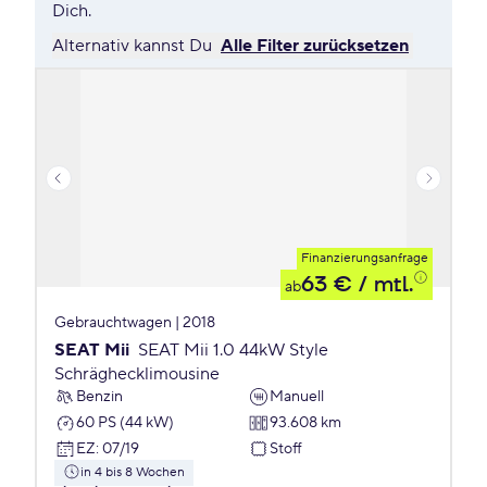
Dich.
Alternativ kannst Du
Alle Filter zurücksetzen
Finanzierungsanfrage
63 €
/ mtl.
ab
Gebrauchtwagen | 2018
SEAT Mii
SEAT Mii 1.0 44kW Style
Schräghecklimousine
Benzin
Manuell
60 PS (44 kW)
93.608 km
EZ
:
07/19
Stoff
in 4 bis 8 Wochen