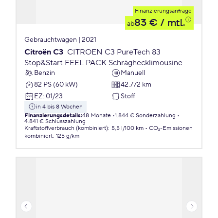
Finanzierungsanfrage
83 €
/ mtl.
ab
Gebrauchtwagen | 2021
Citroën C3
CITROEN C3 PureTech 83
Stop&Start FEEL PACK Schräghecklimousine
Benzin
Manuell
82 PS (60 kW)
42.772 km
EZ
:
01/23
Stoff
in 4 bis 8 Wochen
Finanzierungsdetails
:
48 Monate
1.844 € Sonderzahlung
4.841 € Schlusszahlung
Kraftstoffverbrauch (kombiniert)
:
5,5 l/100 km
CO₂-Emissionen
kombiniert
:
125 g/km