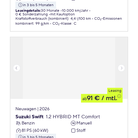
in 3 bis 5 Monaten
Leasingdetails
:
30 Monate
10.000 km/Jahr
0 € Sonderzahlung
mit Kaufoption
Kraftstoffverbrauch (kombiniert)
:
4,4 l/100 km
CO₂-Emissionen
kombiniert
:
99 g/km
CO₂-Klasse
:
C
Leasing
91 €
/ mtl.
ab
Neuwagen | 2026
Suzuki Swift
1.2 HYBRID MT Comfort
Benzin
Manuell
81 PS (60 kW)
Stoff
in 3 bis 5 Monaten