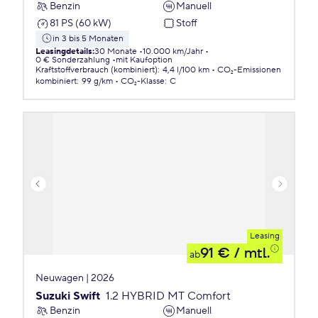
Benzin
Manuell
81 PS (60 kW)
Stoff
in 3 bis 5 Monaten
Leasingdetails
:
30 Monate
10.000 km/Jahr
0 € Sonderzahlung
mit Kaufoption
Kraftstoffverbrauch (kombiniert)
:
4,4 l/100 km
CO₂-Emissionen
kombiniert
:
99 g/km
CO₂-Klasse
:
C
Leasing
91 €
/ mtl.
ab
Neuwagen | 2026
Suzuki Swift
1.2 HYBRID MT Comfort
Benzin
Manuell