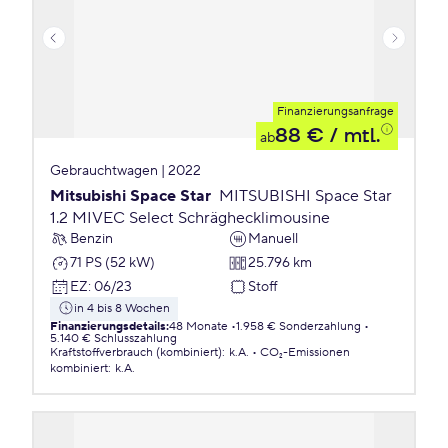
Finanzierungsanfrage
88 €
/ mtl.
ab
Gebrauchtwagen | 2022
Mitsubishi Space Star
MITSUBISHI Space Star
1.2 MIVEC Select Schräghecklimousine
Benzin
Manuell
71 PS (52 kW)
25.796 km
EZ
:
06/23
Stoff
in 4 bis 8 Wochen
Finanzierungsdetails
:
48 Monate
1.958 € Sonderzahlung
5.140 € Schlusszahlung
Kraftstoffverbrauch (kombiniert)
:
k.A.
CO₂-Emissionen
kombiniert
:
k.A.