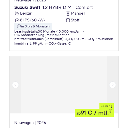
Neuwagen | 2026
Suzuki Swift
1.2 HYBRID MT Comfort
Benzin
Manuell
81 PS (60 kW)
Stoff
in 3 bis 5 Monaten
Leasingdetails
:
30 Monate
10.000 km/Jahr
0 € Sonderzahlung
mit Kaufoption
Kraftstoffverbrauch (kombiniert)
:
4,4 l/100 km
CO₂-Emissionen
kombiniert
:
99 g/km
CO₂-Klasse
:
C
Leasing
91 €
/ mtl.
ab
Neuwagen | 2026