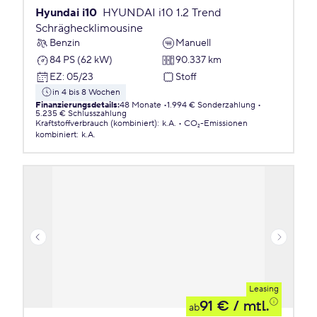
Hyundai i10
HYUNDAI i10 1.2 Trend
Schräghecklimousine
Benzin
Manuell
84 PS (62 kW)
90.337 km
EZ
:
05/23
Stoff
in 4 bis 8 Wochen
Finanzierungsdetails
:
48 Monate
1.994 € Sonderzahlung
5.235 € Schlusszahlung
Kraftstoffverbrauch (kombiniert)
:
k.A.
CO₂-Emissionen
kombiniert
:
k.A.
Leasing
91 €
/ mtl.
ab