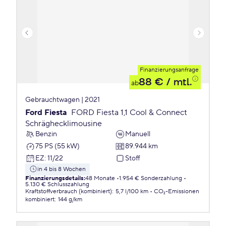
Finanzierungsanfrage
88 €
/ mtl.
ab
Gebrauchtwagen | 2021
Ford Fiesta
FORD Fiesta 1,1 Cool & Connect
Schräghecklimousine
Benzin
Manuell
75 PS (55 kW)
89.944 km
EZ
:
11/22
Stoff
in 4 bis 8 Wochen
Finanzierungsdetails
:
48 Monate
1.954 € Sonderzahlung
5.130 € Schlusszahlung
Kraftstoffverbrauch (kombiniert)
:
5,7 l/100 km
CO₂-Emissionen
kombiniert
:
144 g/km