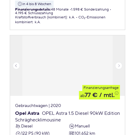
in 4 bis 8 Wochen
Finanzierungsdetails
:
48 Monate
1.598 € Sonderzahlung
4.195 € Schlusszahlung
Kraftstoffverbrauch (kombiniert)
:
k.A.
CO₂-Emissionen
kombiniert
:
k.A.
Finanzierungsanfrage
77 €
/ mtl.
ab
Gebrauchtwagen | 2020
Opel Astra
OPEL Astra 1.5 Diesel 90kW Edition
Schräghecklimousine
Diesel
Manuell
122 PS (90 kW)
101.652 km