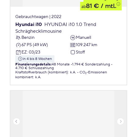
81 €
/ mtl.
ab
Gebrauchtwagen | 2022
Hyundai i10
HYUNDAI i10 1.0 Trend
Schräghecklimousine
Benzin
Manuell
67 PS (49 kW)
109.247 km
EZ
:
03/23
Stoff
in 4 bis 8 Wochen
Finanzierungsdetails
:
48 Monate
1.794 € Sonderzahlung
4.710 € Schlusszahlung
Kraftstoffverbrauch (kombiniert)
:
k.A.
CO₂-Emissionen
kombiniert
:
k.A.