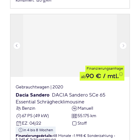
kombiniert
:
120 g/km
Finanzierungsanfrage
90 €
/ mtl.
ab
Gebrauchtwagen | 2020
Dacia Sandero
DACIA Sandero SCe 65
Essential Schräghecklimousine
Benzin
Manuell
67 PS (49 kW)
55.175 km
EZ
:
04/22
Stoff
in 4 bis 8 Wochen
Finanzierungsdetails
:
48 Monate
1.998 € Sonderzahlung
5.245 € Schlusszahlung