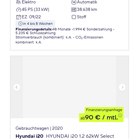
Elektro
Automatik
45 PS (33 kW)
38.638 km
EZ
:
09/22
Stoff
in 4 bis 8 Wochen
Finanzierungsdetails
:
48 Monate
1.994 € Sonderzahlung
5.235 € Schlusszahlung
Stromverbrauch (kombiniert)
:
k.A.
CO₂-Emissionen
kombiniert
:
k.A.
Finanzierungsanfrage
90 €
/ mtl.
ab
Gebrauchtwagen | 2020
Hyundai i20
HYUNDAI i20 1.2 62kW Select