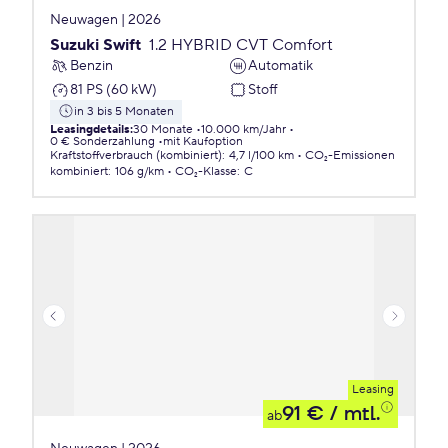
Neuwagen | 2026
Suzuki Swift
1.2 HYBRID CVT Comfort
Benzin
Automatik
81 PS (60 kW)
Stoff
in 3 bis 5 Monaten
Leasingdetails
:
30 Monate
10.000 km/Jahr
0 € Sonderzahlung
mit Kaufoption
Kraftstoffverbrauch (kombiniert)
:
4,7 l/100 km
CO₂-Emissionen
kombiniert
:
106 g/km
CO₂-Klasse
:
C
Leasing
91 €
/ mtl.
ab