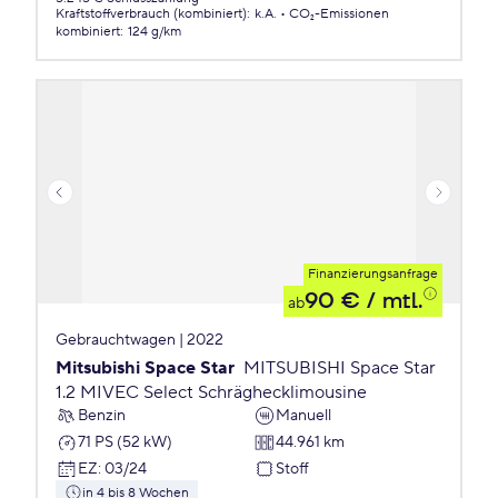
Kraftstoffverbrauch (kombiniert)
:
k.A.
CO₂-Emissionen
kombiniert
:
124 g/km
Finanzierungsanfrage
90 €
/ mtl.
ab
Gebrauchtwagen | 2022
Mitsubishi Space Star
MITSUBISHI Space Star
1.2 MIVEC Select Schräghecklimousine
Benzin
Manuell
71 PS (52 kW)
44.961 km
EZ
:
03/24
Stoff
in 4 bis 8 Wochen