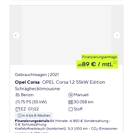
Finanzierungsanfrage
89 €
/ mtl.
ab
Gebrauchtwagen | 2021
Opel Corsa
OPEL Corsa 1.2 55kW Edition
Schräghecklimousine
Benzin
Manuell
75 PS (55 kW)
30.058 km
EZ
:
07/22
Stoff
in 4 bis 8 Wochen
Finanzierungsdetails
:
84 Monate
6.850 € Sonderzahlung
0 € Schlusszahlung
Kraftstoffverbrauch (kombiniert)
:
5,3 l/100 km
CO₂-Emissionen