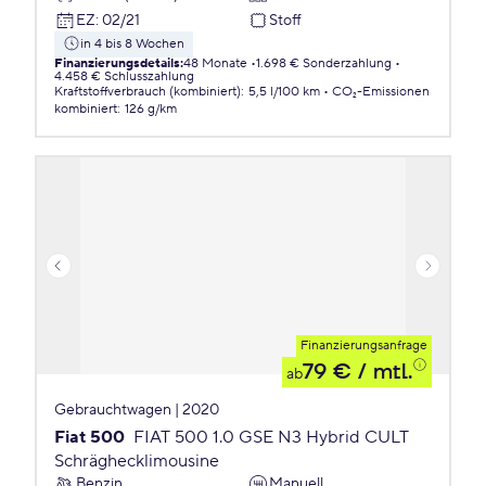
EZ
:
02/21
Stoff
in 4 bis 8 Wochen
Finanzierungsdetails
:
48 Monate
1.698 € Sonderzahlung
4.458 € Schlusszahlung
Kraftstoffverbrauch (kombiniert)
:
5,5 l/100 km
CO₂-Emissionen
kombiniert
:
126 g/km
Finanzierungsanfrage
79 €
/ mtl.
ab
Gebrauchtwagen | 2020
Fiat 500
FIAT 500 1.0 GSE N3 Hybrid CULT
Schräghecklimousine
Benzin
Manuell