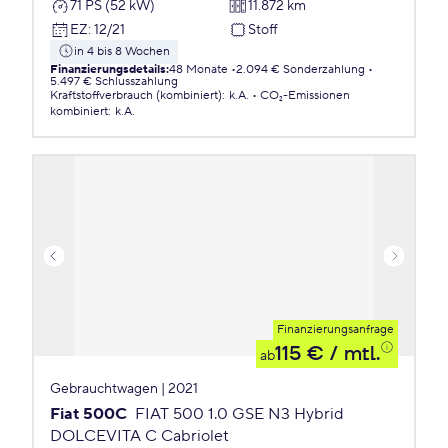
71 PS (52 kW)
11.872 km
EZ
:
12/21
Stoff
in 4 bis 8 Wochen
Finanzierungsdetails
:
48 Monate
2.094 € Sonderzahlung
5.497 € Schlusszahlung
Kraftstoffverbrauch (kombiniert)
:
k.A.
CO₂-Emissionen
kombiniert
:
k.A.
Finanzierungsanfrage
115 €
/ mtl.
ab
Gebrauchtwagen | 2021
Fiat 500C
FIAT 500 1.0 GSE N3 Hybrid
DOLCEVITA C Cabriolet