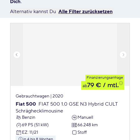
Dich
.
Alternativ kannst Du
Alle Filter zurücksetzen
Finanzierungsanfrage
79 €
/ mtl.
ab
Gebrauchtwagen | 2020
Fiat 500
FIAT 500 1.0 GSE N3 Hybrid CULT
Schräghecklimousine
Benzin
Manuell
69 PS (51 kW)
66.248 km
EZ
:
11/21
Stoff
in 4 bis 8 Wochen