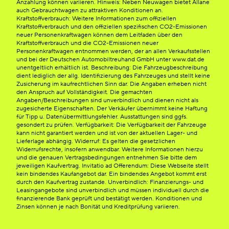
Anzahlung können variieren. Hinweis: Neben Neuwagen bietet Allane
auch Gebrauchtwagen zu attraktiven Konditionen an.
Kraftstoffverbrauch: Weitere Informationen zum offiziellen
Kraftstoffverbrauch und den offiziellen spezifischen CO2-Emissionen
neuer Personenkraftwagen können dem Leitfaden über den
Kraftstoffverbrauch und die CO2-Emissionen neuer
Personenkraftwagen entnommen werden, der an allen Verkaufsstellen
und bei der Deutschen Automobiltreuhand GmbH unter www.dat.de
unentgeltlich erhältlich ist. Beschreibung: Die Fahrzeugbeschreibung
dient lediglich der allg. Identifizierung des Fahrzeuges und stellt keine
Zusicherung im kaufrechtlichen Sinn dar. Die Angaben erheben nicht
den Anspruch auf Vollständigkeit. Die gemachten
Angaben/Beschreibungen sind unverbindlich und dienen nicht als
zugesicherte Eigenschaften. Der Verkäufer übernimmt keine Haftung
für Tipp u. Datenübermittlungsfehler. Ausstattungen sind ggfs.
gesondert zu prüfen. Verfügbarkeit: Die Verfügbarkeit der Fahrzeuge
kann nicht garantiert werden und ist von der aktuellen Lager- und
Lieferlage abhängig. Widerruf: Es gelten die gesetzlichen
Widerrufsrechte, insofern anwendbar. Weitere Informationen hierzu
und die genauen Vertragsbedingungen entnehmen Sie bitte dem
jeweiligen Kaufvertrag. Invitatio ad Offerendum: Diese Webseite stellt
kein bindendes Kaufangebot dar. Ein bindendes Angebot kommt erst
durch den Kaufvertrag zustande. Unverbindlich: Finanzierungs- und
Leasingangebote sind unverbindlich und müssen individuell durch die
finanzierende Bank geprüft und bestätigt werden. Konditionen und
Zinsen können je nach Bonität und Kreditprüfung variieren.