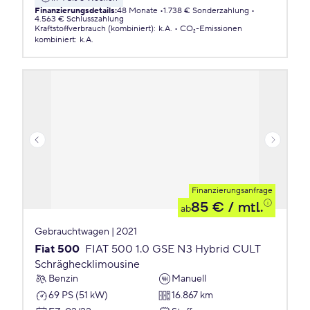
Finanzierungsdetails
:
48 Monate
1.738 € Sonderzahlung
4.563 € Schlusszahlung
Kraftstoffverbrauch (kombiniert)
:
k.A.
CO₂-Emissionen
kombiniert
:
k.A.
Finanzierungsanfrage
85 €
/ mtl.
ab
Gebrauchtwagen | 2021
Fiat 500
FIAT 500 1.0 GSE N3 Hybrid CULT
Schräghecklimousine
Benzin
Manuell
69 PS (51 kW)
16.867 km