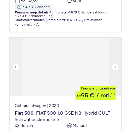
EZ
:
02/22
Stoff
in 4 bis 8 Wochen
Finanzierungsdetails
:
48 Monate
1.878 € Sonderzahlung
4.930 € Schlusszahlung
Kraftstoffverbrauch (kombiniert)
:
k.A.
CO₂-Emissionen
kombiniert
:
k.A.
Finanzierungsanfrage
95 €
/ mtl.
ab
Gebrauchtwagen | 2020
Fiat 500
FIAT 500 1.0 GSE N3 Hybrid CULT
Schräghecklimousine
Benzin
Manuell