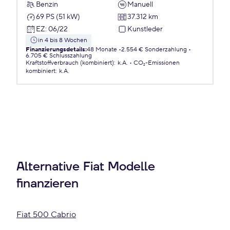
Benzin
Manuell
69 PS (51 kW)
37.312 km
EZ
:
06/22
Kunstleder
in 4 bis 8 Wochen
Finanzierungsdetails
:
48 Monate
2.554 € Sonderzahlung
6.705 € Schlusszahlung
Kraftstoffverbrauch (kombiniert)
:
k.A.
CO₂-Emissionen
kombiniert
:
k.A.
Alternative Fiat Modelle
finanzieren
Fiat 500 Cabrio