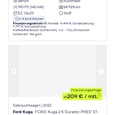
Benzin
Automatik
190 PS (140 kW)
68.928 km
EZ
:
06/23
Stoff
in 4 bis 8 Wochen
Finanzierungsdetails
:
48 Monate
4.494 € Sonderzahlung
11.797 € Schlusszahlung
Kraftstoffverbrauch (kombiniert)
:
k.A.
CO₂-Emissionen
kombiniert
:
146 g/km
Finanzierungsanfrage
209 €
/ mtl.
ab
Gebrauchtwagen | 2022
Ford Kuga
FORD Kuga 2.5 Duratec PHEV ST-