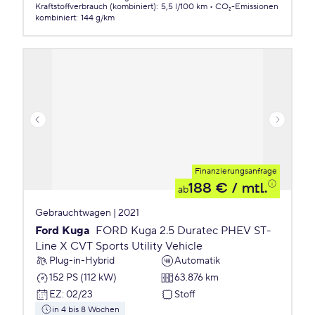
Kraftstoffverbrauch (kombiniert)
:
5,5 l/100 km
CO₂-Emissionen
kombiniert
:
144 g/km
Finanzierungsanfrage
188 €
/ mtl.
ab
Gebrauchtwagen | 2021
Ford Kuga
FORD Kuga 2.5 Duratec PHEV ST-
Line X CVT Sports Utility Vehicle
Plug-in-Hybrid
Automatik
152 PS (112 kW)
63.876 km
EZ
:
02/23
Stoff
in 4 bis 8 Wochen