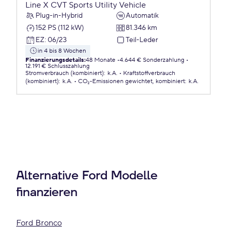
Line X CVT Sports Utility Vehicle
Plug-in-Hybrid
Automatik
152 PS (112 kW)
81.346 km
EZ
:
06/23
Teil-Leder
in 4 bis 8 Wochen
Finanzierungsdetails
:
48 Monate
4.644 € Sonderzahlung
12.191 € Schlusszahlung
Stromverbrauch (kombiniert)
:
k.A.
Kraftstoffverbrauch
(kombiniert)
:
k.A.
CO₂-Emissionen
gewichtet, kombiniert
:
k.A.
Alternative Ford Modelle
finanzieren
Ford Bronco