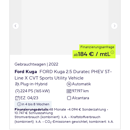
Finanzierungsanfrage
184 €
/ mtl.
ab
Gebrauchtwagen | 2022
Ford Kuga
FORD Kuga 2.5 Duratec PHEV ST-
Line X CVT Sports Utility Vehicle
Plug-in-Hybrid
Automatik
224 PS (165 kW)
97.197 km
EZ
:
04/23
Alcantara
in 4 bis 8 Wochen
Finanzierungsdetails
:
48 Monate
4.094 € Sonderzahlung
10.747 € Schlusszahlung
Stromverbrauch (kombiniert)
:
k.A.
Kraftstoffverbrauch
(kombiniert)
:
k.A.
CO₂-Emissionen
gewichtet, kombiniert
:
k.A.