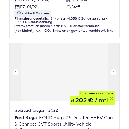
224 PS (165 kW)
50.651 km
EZ
:
01/22
Stoff
in 4 bis 8 Wochen
Finanzierungsdetails
:
48 Monate
4.358 € Sonderzahlung
11.440 € Schlusszahlung
Stromverbrauch (kombiniert)
:
k.A.
Kraftstoffverbrauch
(kombiniert)
:
k.A.
CO₂-Emissionen
gewichtet, kombiniert
:
k.A.
Finanzierungsanfrage
202 €
/ mtl.
ab
Gebrauchtwagen | 2022
Ford Kuga
FORD Kuga 2.5 Duratec FHEV Cool
& Connect CVT Sports Utility Vehicle