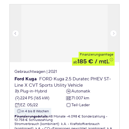
Finanzierungsanfrage
185 €
/ mtl.
ab
Gebrauchtwagen | 2021
Ford Kuga
FORD Kuga 2.5 Duratec PHEV ST-
Line X CVT Sports Utility Vehicle
Plug-in-Hybrid
Automatik
224 PS (165 kW)
71.007 km
EZ
:
05/22
Teil-Leder
in 4 bis 8 Wochen
Finanzierungsdetails
:
48 Monate
4.098 € Sonderzahlung
10.758 € Schlusszahlung
Stromverbrauch (kombiniert)
:
k.A.
Kraftstoffverbrauch
(kombiniert)
:
k.A.
CO₂-Emissionen
gewichtet, kombiniert
:
k.A.