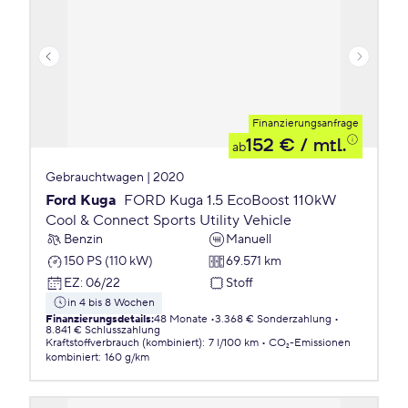
Finanzierungsanfrage
152 €
/ mtl.
ab
Gebrauchtwagen | 2020
Ford Kuga
FORD Kuga 1.5 EcoBoost 110kW
Cool & Connect Sports Utility Vehicle
Benzin
Manuell
150 PS (110 kW)
69.571 km
EZ
:
06/22
Stoff
in 4 bis 8 Wochen
Finanzierungsdetails
:
48 Monate
3.368 € Sonderzahlung
8.841 € Schlusszahlung
Kraftstoffverbrauch (kombiniert)
:
7 l/100 km
CO₂-Emissionen
kombiniert
:
160 g/km