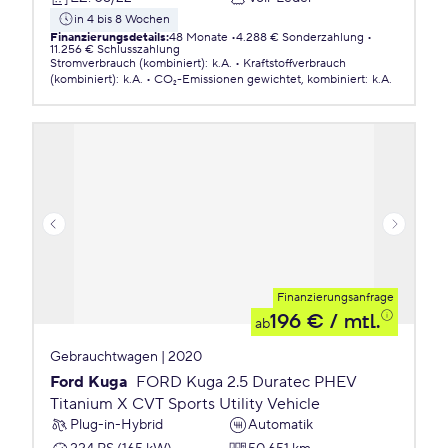
in 4 bis 8 Wochen
Finanzierungsdetails
:
48 Monate
4.288 € Sonderzahlung
11.256 € Schlusszahlung
Stromverbrauch (kombiniert)
:
k.A.
Kraftstoffverbrauch
(kombiniert)
:
k.A.
CO₂-Emissionen
gewichtet, kombiniert
:
k.A.
Finanzierungsanfrage
196 €
/ mtl.
ab
Gebrauchtwagen | 2020
Ford Kuga
FORD Kuga 2.5 Duratec PHEV
Titanium X CVT Sports Utility Vehicle
Plug-in-Hybrid
Automatik