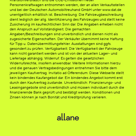
Kraftstoffverbrauch und die CO2-Emissionen neuer
Personenkraftwagen entnommen werden, der an allen Verkaufsstellen
und bei der Deutschen Automobiltreuhand GmbH unter www.dat.de
unentgeltlich erhältlich ist. Beschreibung: Die Fahrzeugbeschreibung
dient lediglich der allg. Identifizierung des Fahrzeuges und stellt keine
Zusicherung im kaufrechtlichen Sinn dar. Die Angaben erheben nicht
den Anspruch auf Vollständigkeit. Die gemachten
Angaben/Beschreibungen sind unverbindlich und dienen nicht als
zugesicherte Eigenschaften. Der Verkäufer übernimmt keine Haftung
für Tipp u. Datenübermittlungsfehler. Ausstattungen sind ggfs.
gesondert zu prüfen. Verfügbarkeit: Die Verfügbarkeit der Fahrzeuge
kann nicht garantiert werden und ist von der aktuellen Lager- und
Lieferlage abhängig. Widerruf: Es gelten die gesetzlichen
Widerrufsrechte, insofern anwendbar. Weitere Informationen hierzu
und die genauen Vertragsbedingungen entnehmen Sie bitte dem
jeweiligen Kaufvertrag. Invitatio ad Offerendum: Diese Webseite stellt
kein bindendes Kaufangebot dar. Ein bindendes Angebot kommt erst
durch den Kaufvertrag zustande. Unverbindlich: Finanzierungs- und
Leasingangebote sind unverbindlich und müssen individuell durch die
finanzierende Bank geprüft und bestätigt werden. Konditionen und
Zinsen können je nach Bonität und Kreditprüfung variieren.