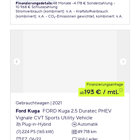
Finanzierungsdetails
:
48 Monate
4.178 € Sonderzahlung
10.968 € Schlusszahlung
Stromverbrauch (kombiniert)
:
k.A.
Kraftstoffverbrauch
(kombiniert)
:
k.A.
CO₂-Emissionen
gewichtet, kombiniert
:
k.A.
Finanzierungsanfrage
193 €
/ mtl.
ab
Gebrauchtwagen | 2021
Ford Kuga
FORD Kuga 2.5 Duratec PHEV
Vignale CVT Sports Utility Vehicle
Plug-in-Hybrid
Automatik
224 PS (165 kW)
49.718 km
EZ
:
06/22
Voll-Leder