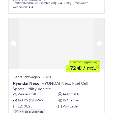
Kraftstoffverbrauch (kombiniert)
:
k.A.
CO₂-Emissionen
kombiniert
:
k.A.
Finanzierungsanfrage
72 €
/ mtl.
ab
Gebrauchtwagen | 2020
Hyundai Nexo
HYUNDAI Nexo Fuel Cell
Sports Utility Vehicle
Wasserstoff
Automatik
163 PS (120 kW)
169.323 km
EZ
:
01/23
Voll-Leder
in 4 bis 8 Wochen