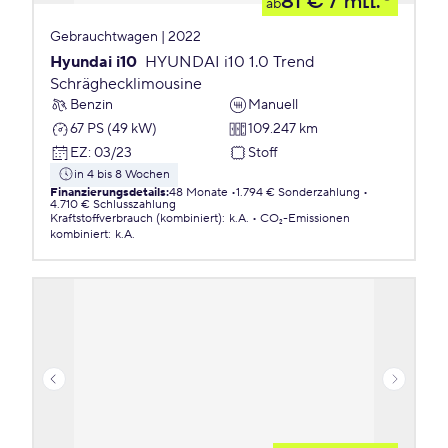
81 €
/ mtl.
ab
Gebrauchtwagen | 2022
Hyundai i10
HYUNDAI i10 1.0 Trend
Schräghecklimousine
Benzin
Manuell
67 PS (49 kW)
109.247 km
EZ
:
03/23
Stoff
in 4 bis 8 Wochen
Finanzierungsdetails
:
48 Monate
1.794 € Sonderzahlung
4.710 € Schlusszahlung
Kraftstoffverbrauch (kombiniert)
:
k.A.
CO₂-Emissionen
kombiniert
:
k.A.