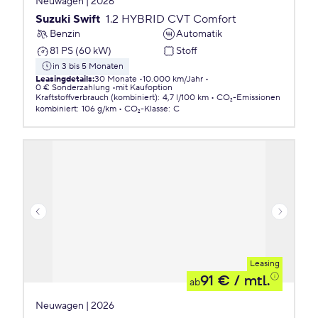
Neuwagen | 2026
Suzuki Swift
1.2 HYBRID CVT Comfort
Benzin
Automatik
81 PS (60 kW)
Stoff
in 3 bis 5 Monaten
Leasingdetails
:
30 Monate
10.000 km/Jahr
0 € Sonderzahlung
mit Kaufoption
Kraftstoffverbrauch (kombiniert)
:
4,7 l/100 km
CO₂-Emissionen
kombiniert
:
106 g/km
CO₂-Klasse
:
C
Leasing
91 €
/ mtl.
ab
Neuwagen | 2026