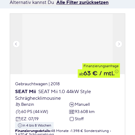
Alternativ kannst Du
Alle Filter zurücksetzen
Finanzierungsanfrage
63 €
/ mtl.
ab
Gebrauchtwagen | 2018
SEAT Mii
SEAT Mii 1.0 44kW Style
Schräghecklimousine
Benzin
Manuell
60 PS (44 kW)
93.608 km
EZ
:
07/19
Stoff
in 4 bis 8 Wochen
Finanzierungsdetails
:
48 Monate
1.398 € Sonderzahlung
3.670 € Schlusszahlung