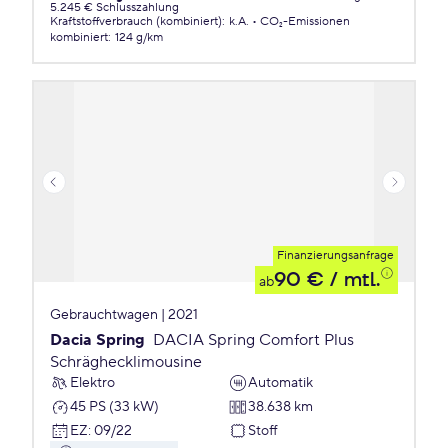
5.245 € Schlusszahlung
Kraftstoffverbrauch (kombiniert)
:
k.A.
CO₂-Emissionen
kombiniert
:
124 g/km
Finanzierungsanfrage
90 €
/ mtl.
ab
Gebrauchtwagen | 2021
Dacia Spring
DACIA Spring Comfort Plus
Schräghecklimousine
Elektro
Automatik
45 PS (33 kW)
38.638 km
EZ
:
09/22
Stoff