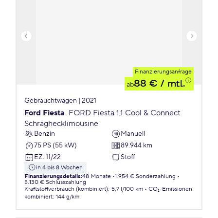
Finanzierungsanfrage
88 €
/ mtl.
ab
Gebrauchtwagen | 2021
Ford Fiesta
FORD Fiesta 1,1 Cool & Connect
Schräghecklimousine
Benzin
Manuell
75 PS (55 kW)
89.944 km
EZ
:
11/22
Stoff
in 4 bis 8 Wochen
Finanzierungsdetails
:
48 Monate
1.954 € Sonderzahlung
5.130 € Schlusszahlung
Kraftstoffverbrauch (kombiniert)
:
5,7 l/100 km
CO₂-Emissionen
kombiniert
:
144 g/km