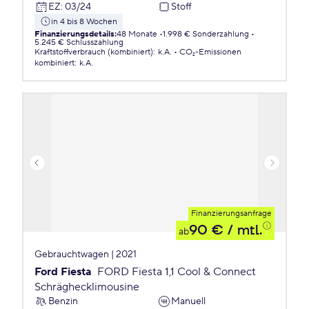
EZ
:
03/24
Stoff
in 4 bis 8 Wochen
Finanzierungsdetails
:
48 Monate
1.998 € Sonderzahlung
5.245 € Schlusszahlung
Kraftstoffverbrauch (kombiniert)
:
k.A.
CO₂-Emissionen
kombiniert
:
k.A.
Finanzierungsanfrage
90 €
/ mtl.
ab
Gebrauchtwagen | 2021
Ford Fiesta
FORD Fiesta 1,1 Cool & Connect
Schräghecklimousine
Benzin
Manuell