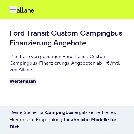
Ford Transit Custom Campingbus
Finanzierung Angebote
Profitiere von günstigen Ford Transit Custom
Campingbus-Finanzierungs-Angeboten ab - €/mtl.
von Allane.
Weiterlesen
Ford Transit Custom Campingbus Finanzieren
Deine Suche für
Campingbus
ergab keine Treffer.
0 Angebote für Deine Suche
Hier unsere Empfehlung
für ähnliche Modelle für
Dich
.