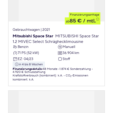
Finanzierungsanfrage
85 €
/ mtl.
ab
Gebrauchtwagen | 2021
Mitsubishi Space Star
MITSUBISHI Space Star
1.2 MIVEC Select Schräghecklimousine
Benzin
Manuell
71 PS (52 kW)
36.904 km
EZ
:
04/23
Stoff
in 4 bis 8 Wochen
Finanzierungsdetails
:
48 Monate
1.874 € Sonderzahlung
4.920 € Schlusszahlung
Kraftstoffverbrauch (kombiniert)
:
k.A.
CO₂-Emissionen
kombiniert
:
k.A.