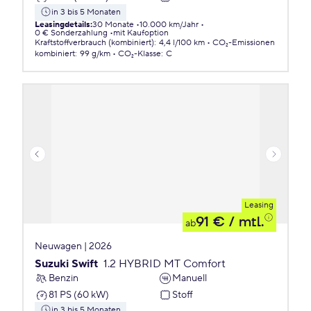
in 3 bis 5 Monaten
Leasingdetails
:
30 Monate
10.000 km/Jahr
0 € Sonderzahlung
mit Kaufoption
Kraftstoffverbrauch (kombiniert)
:
4,4 l/100 km
CO₂-Emissionen
kombiniert
:
99 g/km
CO₂-Klasse
:
C
Leasing
91 €
/ mtl.
ab
Neuwagen | 2026
Suzuki Swift
1.2 HYBRID MT Comfort
Benzin
Manuell
81 PS (60 kW)
Stoff
in 3 bis 5 Monaten