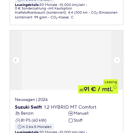
Leasingdetails
:
30 Monate
10.000 km/Jahr
0 € Sonderzahlung
mit Kaufoption
Kraftstoffverbrauch (kombiniert)
:
4,4 l/100 km
CO₂-Emissionen
kombiniert
:
99 g/km
CO₂-Klasse
:
C
Leasing
91 €
/ mtl.
ab
Neuwagen | 2026
Suzuki Swift
1.2 HYBRID MT Comfort
Benzin
Manuell
81 PS (60 kW)
Stoff
in 3 bis 5 Monaten
Leasingdetails
:
30 Monate
10.000 km/Jahr