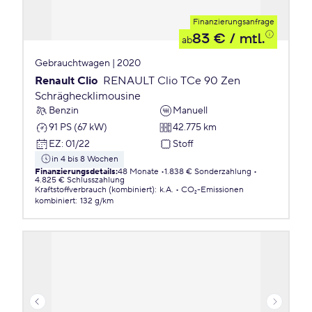
Finanzierungsanfrage
83 €
/ mtl.
ab
Gebrauchtwagen | 2020
Renault Clio
RENAULT Clio TCe 90 Zen
Schräghecklimousine
Benzin
Manuell
91 PS (67 kW)
42.775 km
EZ
:
01/22
Stoff
in 4 bis 8 Wochen
Finanzierungsdetails
:
48 Monate
1.838 € Sonderzahlung
4.825 € Schlusszahlung
Kraftstoffverbrauch (kombiniert)
:
k.A.
CO₂-Emissionen
kombiniert
:
132 g/km