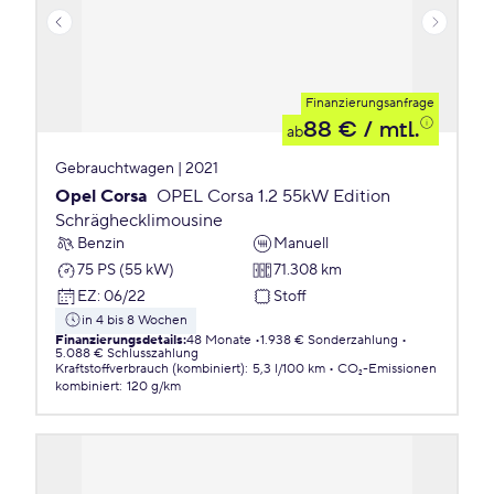
Finanzierungsanfrage
88 €
/ mtl.
ab
Gebrauchtwagen | 2021
Opel Corsa
OPEL Corsa 1.2 55kW Edition
Schräghecklimousine
Benzin
Manuell
75 PS (55 kW)
71.308 km
EZ
:
06/22
Stoff
in 4 bis 8 Wochen
Finanzierungsdetails
:
48 Monate
1.938 € Sonderzahlung
5.088 € Schlusszahlung
Kraftstoffverbrauch (kombiniert)
:
5,3 l/100 km
CO₂-Emissionen
kombiniert
:
120 g/km