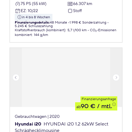
75 PS (55 kW)
66.307 km
EZ
:
10/22
Stoff
in 4 bis 8 Wochen
Finanzierungsdetails
:
48 Monate
1.998 € Sonderzahlung
5.245 € Schlusszahlung
Kraftstoffverbrauch (kombiniert)
:
5,7 l/100 km
CO₂-Emissionen
kombiniert
:
144 g/km
Finanzierungsanfrage
90 €
/ mtl.
ab
Gebrauchtwagen | 2020
Hyundai i20
HYUNDAI i20 1.2 62kW Select
Schräghecklimousine