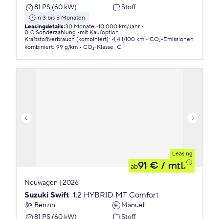
81 PS (60 kW)
Stoff
in 3 bis 5 Monaten
Leasingdetails
:
30 Monate
10.000 km/Jahr
0 € Sonderzahlung
mit Kaufoption
Kraftstoffverbrauch (kombiniert)
:
4,4 l/100 km
CO₂-Emissionen
kombiniert
:
99 g/km
CO₂-Klasse
:
C
Leasing
91 €
/ mtl.
ab
Neuwagen | 2026
Suzuki Swift
1.2 HYBRID MT Comfort
Benzin
Manuell
81 PS (60 kW)
Stoff