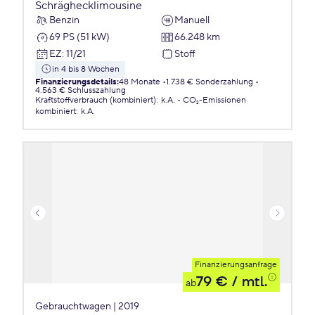
Schräghecklimousine
Benzin
Manuell
69 PS (51 kW)
66.248 km
EZ
:
11/21
Stoff
in 4 bis 8 Wochen
Finanzierungsdetails
:
48 Monate
1.738 € Sonderzahlung
4.563 € Schlusszahlung
Kraftstoffverbrauch (kombiniert)
:
k.A.
CO₂-Emissionen
kombiniert
:
k.A.
Finanzierungsanfrage
79 €
/ mtl.
ab
Gebrauchtwagen | 2019