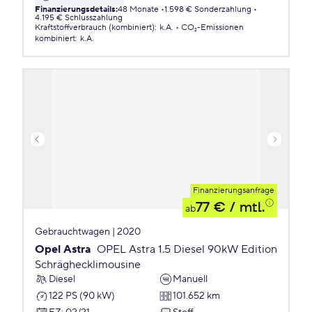
Finanzierungsdetails
:
48 Monate
1.598 € Sonderzahlung
4.195 € Schlusszahlung
Kraftstoffverbrauch (kombiniert)
:
k.A.
CO₂-Emissionen
kombiniert
:
k.A.
Finanzierungsanfrage
77 €
/ mtl.
ab
Gebrauchtwagen | 2020
Opel Astra
OPEL Astra 1.5 Diesel 90kW Edition
Schräghecklimousine
Diesel
Manuell
122 PS (90 kW)
101.652 km