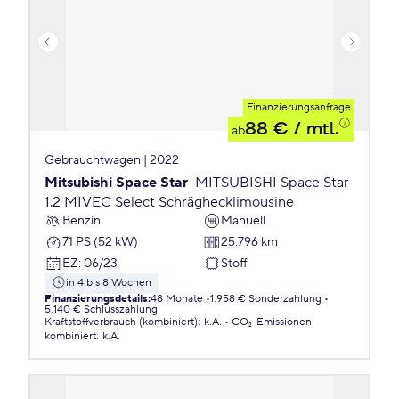
Finanzierungsanfrage
88 €
/ mtl.
ab
Gebrauchtwagen | 2022
Mitsubishi Space Star
MITSUBISHI Space Star
1.2 MIVEC Select Schräghecklimousine
Benzin
Manuell
71 PS (52 kW)
25.796 km
EZ
:
06/23
Stoff
in 4 bis 8 Wochen
Finanzierungsdetails
:
48 Monate
1.958 € Sonderzahlung
5.140 € Schlusszahlung
Kraftstoffverbrauch (kombiniert)
:
k.A.
CO₂-Emissionen
kombiniert
:
k.A.