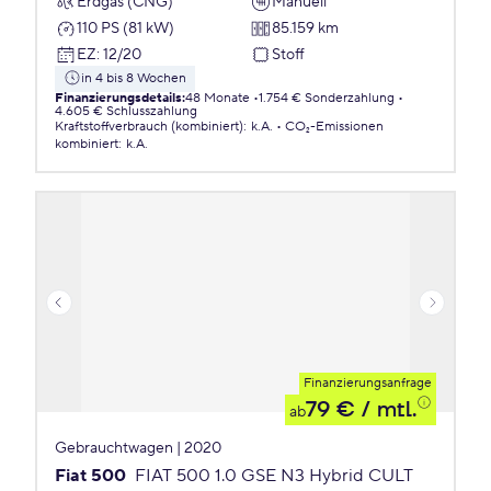
Erdgas (CNG)
Manuell
110 PS (81 kW)
85.159 km
EZ
:
12/20
Stoff
in 4 bis 8 Wochen
Finanzierungsdetails
:
48 Monate
1.754 € Sonderzahlung
4.605 € Schlusszahlung
Kraftstoffverbrauch (kombiniert)
:
k.A.
CO₂-Emissionen
kombiniert
:
k.A.
Finanzierungsanfrage
79 €
/ mtl.
ab
Gebrauchtwagen | 2020
Fiat 500
FIAT 500 1.0 GSE N3 Hybrid CULT