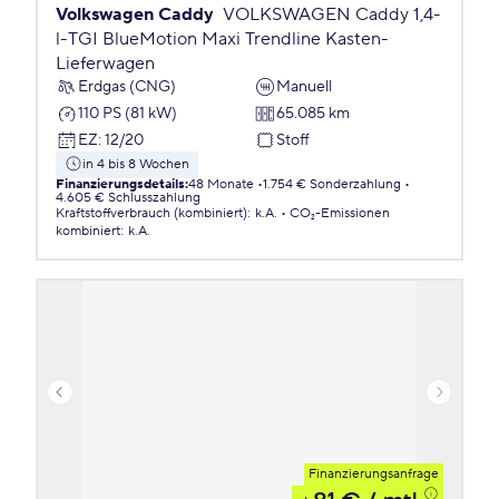
Volkswagen Caddy
VOLKSWAGEN Caddy 1,4-
l-TGI BlueMotion Maxi Trendline Kasten-
Lieferwagen
Erdgas (CNG)
Manuell
110 PS (81 kW)
65.085 km
EZ
:
12/20
Stoff
in 4 bis 8 Wochen
Finanzierungsdetails
:
48 Monate
1.754 € Sonderzahlung
4.605 € Schlusszahlung
Kraftstoffverbrauch (kombiniert)
:
k.A.
CO₂-Emissionen
kombiniert
:
k.A.
Finanzierungsanfrage