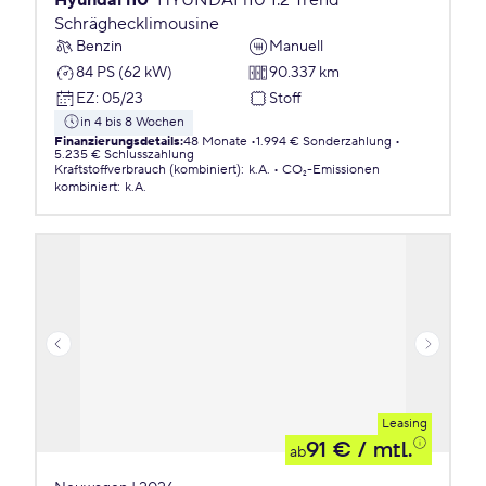
Hyundai i10
HYUNDAI i10 1.2 Trend
Schräghecklimousine
Benzin
Manuell
84 PS (62 kW)
90.337 km
EZ
:
05/23
Stoff
in 4 bis 8 Wochen
Finanzierungsdetails
:
48 Monate
1.994 € Sonderzahlung
5.235 € Schlusszahlung
Kraftstoffverbrauch (kombiniert)
:
k.A.
CO₂-Emissionen
kombiniert
:
k.A.
Leasing
91 €
/ mtl.
ab