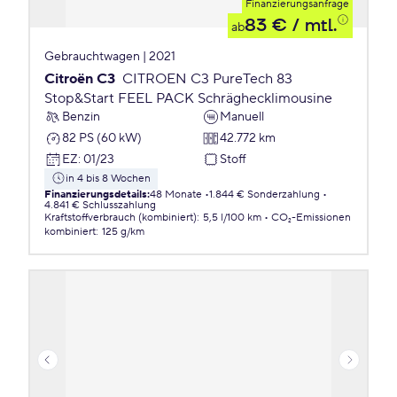
Finanzierungsanfrage
83 €
/ mtl.
ab
Gebrauchtwagen | 2021
Citroën C3
CITROEN C3 PureTech 83
Stop&Start FEEL PACK Schräghecklimousine
Benzin
Manuell
82 PS (60 kW)
42.772 km
EZ
:
01/23
Stoff
in 4 bis 8 Wochen
Finanzierungsdetails
:
48 Monate
1.844 € Sonderzahlung
4.841 € Schlusszahlung
Kraftstoffverbrauch (kombiniert)
:
5,5 l/100 km
CO₂-Emissionen
kombiniert
:
125 g/km