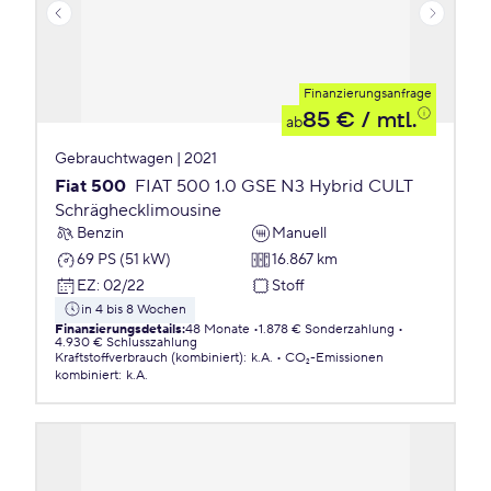
Finanzierungsanfrage
85 €
/ mtl.
ab
Gebrauchtwagen | 2021
Fiat 500
FIAT 500 1.0 GSE N3 Hybrid CULT
Schräghecklimousine
Benzin
Manuell
69 PS (51 kW)
16.867 km
EZ
:
02/22
Stoff
in 4 bis 8 Wochen
Finanzierungsdetails
:
48 Monate
1.878 € Sonderzahlung
4.930 € Schlusszahlung
Kraftstoffverbrauch (kombiniert)
:
k.A.
CO₂-Emissionen
kombiniert
:
k.A.