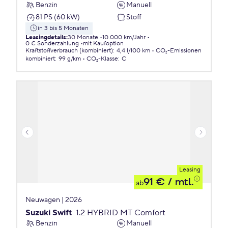
Benzin
Manuell
81 PS (60 kW)
Stoff
in 3 bis 5 Monaten
Leasingdetails
:
30 Monate
10.000 km/Jahr
0 € Sonderzahlung
mit Kaufoption
Kraftstoffverbrauch (kombiniert)
:
4,4 l/100 km
CO₂-Emissionen
kombiniert
:
99 g/km
CO₂-Klasse
:
C
Leasing
91 €
/ mtl.
ab
Neuwagen | 2026
Suzuki Swift
1.2 HYBRID MT Comfort
Benzin
Manuell