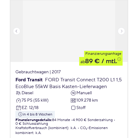
Finanzierungsanfrage
89 €
/ mtl.
ab
Gebrauchtwagen | 2017
Ford Transit
FORD Transit Connect T200 L1 1,5
EcoBlue 55kW Basis Kasten-Lieferwagen
Diesel
Manuell
75 PS (55 kW)
109.278 km
EZ
:
12/18
Stoff
in 4 bis 8 Wochen
Finanzierungsdetails
:
84 Monate
4.900 € Sonderzahlung
0 € Schlusszahlung
Kraftstoffverbrauch (kombiniert)
:
k.A.
CO₂-Emissionen
kombiniert
:
k.A.