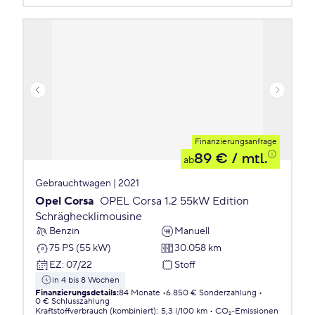
Finanzierungsanfrage
89 €
/ mtl.
ab
Gebrauchtwagen | 2021
Opel Corsa
OPEL Corsa 1.2 55kW Edition
Schräghecklimousine
Benzin
Manuell
75 PS (55 kW)
30.058 km
EZ
:
07/22
Stoff
in 4 bis 8 Wochen
Finanzierungsdetails
:
84 Monate
6.850 € Sonderzahlung
0 € Schlusszahlung
Kraftstoffverbrauch (kombiniert)
:
5,3 l/100 km
CO₂-Emissionen