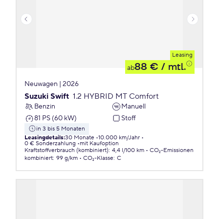
Leasing
88 €
/ mtl.
ab
Neuwagen | 2026
Suzuki Swift
1.2 HYBRID MT Comfort
Benzin
Manuell
81 PS (60 kW)
Stoff
in 3 bis 5 Monaten
Leasingdetails
:
30 Monate
10.000 km/Jahr
0 € Sonderzahlung
mit Kaufoption
Kraftstoffverbrauch (kombiniert)
:
4,4 l/100 km
CO₂-Emissionen
kombiniert
:
99 g/km
CO₂-Klasse
:
C