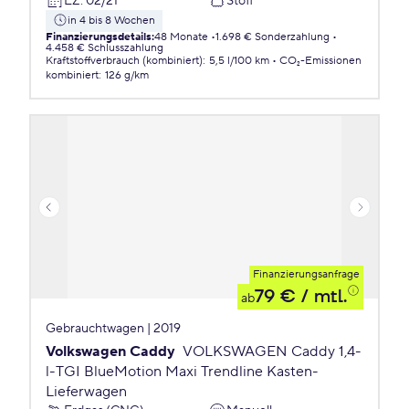
EZ
:
02/21
Stoff
in 4 bis 8 Wochen
Finanzierungsdetails
:
48 Monate
1.698 € Sonderzahlung
4.458 € Schlusszahlung
Kraftstoffverbrauch (kombiniert)
:
5,5 l/100 km
CO₂-Emissionen
kombiniert
:
126 g/km
Finanzierungsanfrage
79 €
/ mtl.
ab
Gebrauchtwagen | 2019
Volkswagen Caddy
VOLKSWAGEN Caddy 1,4-
l-TGI BlueMotion Maxi Trendline Kasten-
Lieferwagen