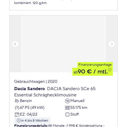
kombiniert
:
120 g/km
Finanzierungsanfrage
90 €
/ mtl.
ab
Gebrauchtwagen | 2020
Dacia Sandero
DACIA Sandero SCe 65
Essential Schräghecklimousine
Benzin
Manuell
67 PS (49 kW)
55.175 km
EZ
:
04/22
Stoff
in 4 bis 8 Wochen
Finanzierungsdetails
:
48 Monate
1.998 € Sonderzahlung