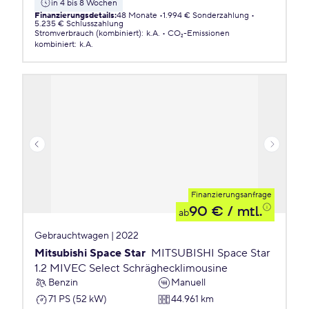
in 4 bis 8 Wochen
Finanzierungsdetails
:
48 Monate
1.994 € Sonderzahlung
5.235 € Schlusszahlung
Stromverbrauch (kombiniert)
:
k.A.
CO₂-Emissionen
kombiniert
:
k.A.
Finanzierungsanfrage
90 €
/ mtl.
ab
Gebrauchtwagen | 2022
Mitsubishi Space Star
MITSUBISHI Space Star
1.2 MIVEC Select Schräghecklimousine
Benzin
Manuell
71 PS (52 kW)
44.961 km