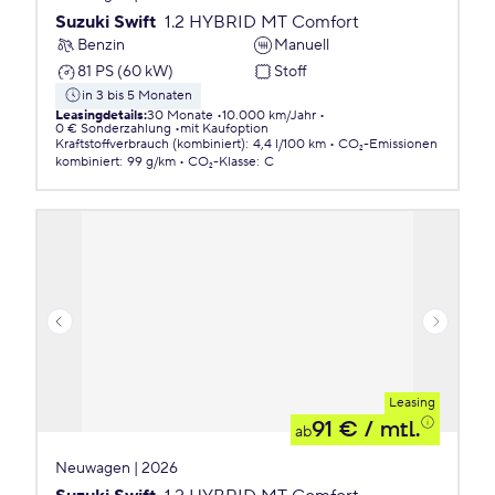
Suzuki Swift
1.2 HYBRID MT Comfort
Benzin
Manuell
81 PS (60 kW)
Stoff
in 3 bis 5 Monaten
Leasingdetails
:
30 Monate
10.000 km/Jahr
0 € Sonderzahlung
mit Kaufoption
Kraftstoffverbrauch (kombiniert)
:
4,4 l/100 km
CO₂-Emissionen
kombiniert
:
99 g/km
CO₂-Klasse
:
C
Leasing
91 €
/ mtl.
ab
Neuwagen | 2026