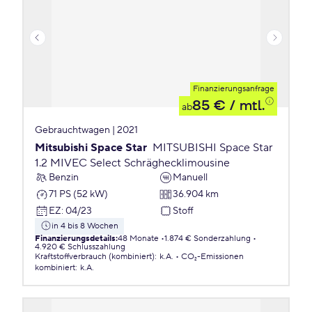
Finanzierungsanfrage
85 €
/ mtl.
ab
Gebrauchtwagen | 2021
Mitsubishi Space Star
MITSUBISHI Space Star
1.2 MIVEC Select Schräghecklimousine
Benzin
Manuell
71 PS (52 kW)
36.904 km
EZ
:
04/23
Stoff
in 4 bis 8 Wochen
Finanzierungsdetails
:
48 Monate
1.874 € Sonderzahlung
4.920 € Schlusszahlung
Kraftstoffverbrauch (kombiniert)
:
k.A.
CO₂-Emissionen
kombiniert
:
k.A.