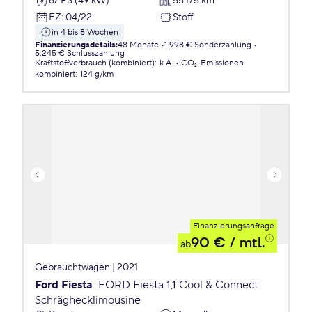
67 PS (49 kW)
55.175 km
EZ
:
04/22
Stoff
in 4 bis 8 Wochen
Finanzierungsdetails
:
48 Monate
1.998 € Sonderzahlung
5.245 € Schlusszahlung
Kraftstoffverbrauch (kombiniert)
:
k.A.
CO₂-Emissionen
kombiniert
:
124 g/km
Finanzierungsanfrage
90 €
/ mtl.
ab
Gebrauchtwagen | 2021
Ford Fiesta
FORD Fiesta 1,1 Cool & Connect
Schräghecklimousine