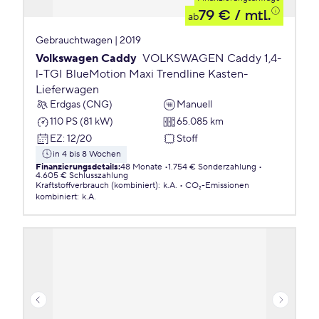
79 €
/ mtl.
ab
Gebrauchtwagen | 2019
Volkswagen Caddy
VOLKSWAGEN Caddy 1,4-
l-TGI BlueMotion Maxi Trendline Kasten-
Lieferwagen
Erdgas (CNG)
Manuell
110 PS (81 kW)
65.085 km
EZ
:
12/20
Stoff
in 4 bis 8 Wochen
Finanzierungsdetails
:
48 Monate
1.754 € Sonderzahlung
4.605 € Schlusszahlung
Kraftstoffverbrauch (kombiniert)
:
k.A.
CO₂-Emissionen
kombiniert
:
k.A.