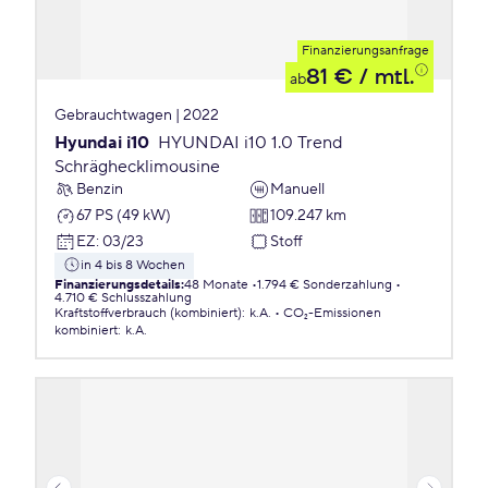
Finanzierungsanfrage
81 €
/ mtl.
ab
Gebrauchtwagen | 2022
Hyundai i10
HYUNDAI i10 1.0 Trend
Schräghecklimousine
Benzin
Manuell
67 PS (49 kW)
109.247 km
EZ
:
03/23
Stoff
in 4 bis 8 Wochen
Finanzierungsdetails
:
48 Monate
1.794 € Sonderzahlung
4.710 € Schlusszahlung
Kraftstoffverbrauch (kombiniert)
:
k.A.
CO₂-Emissionen
kombiniert
:
k.A.