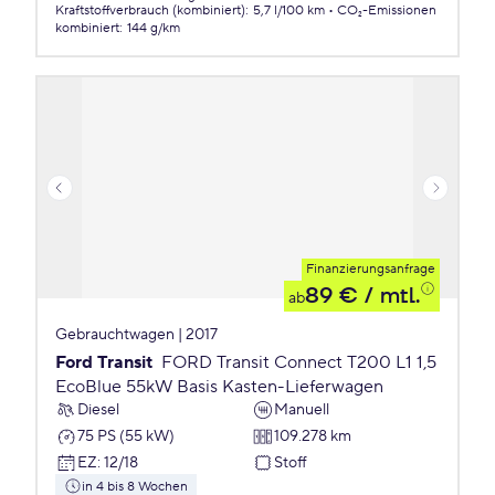
Kraftstoffverbrauch (kombiniert)
:
5,7 l/100 km
CO₂-Emissionen
kombiniert
:
144 g/km
Finanzierungsanfrage
89 €
/ mtl.
ab
Gebrauchtwagen | 2017
Ford Transit
FORD Transit Connect T200 L1 1,5
EcoBlue 55kW Basis Kasten-Lieferwagen
Diesel
Manuell
75 PS (55 kW)
109.278 km
EZ
:
12/18
Stoff
in 4 bis 8 Wochen