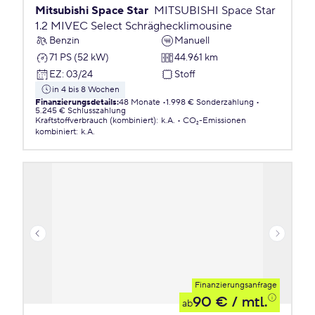
Mitsubishi Space Star
MITSUBISHI Space Star
1.2 MIVEC Select Schräghecklimousine
Benzin
Manuell
71 PS (52 kW)
44.961 km
EZ
:
03/24
Stoff
in 4 bis 8 Wochen
Finanzierungsdetails
:
48 Monate
1.998 € Sonderzahlung
5.245 € Schlusszahlung
Kraftstoffverbrauch (kombiniert)
:
k.A.
CO₂-Emissionen
kombiniert
:
k.A.
Finanzierungsanfrage
90 €
/ mtl.
ab