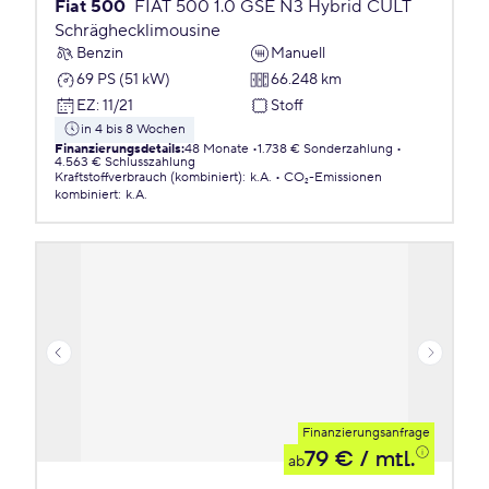
Fiat 500
FIAT 500 1.0 GSE N3 Hybrid CULT
Schräghecklimousine
Benzin
Manuell
69 PS (51 kW)
66.248 km
EZ
:
11/21
Stoff
in 4 bis 8 Wochen
Finanzierungsdetails
:
48 Monate
1.738 € Sonderzahlung
4.563 € Schlusszahlung
Kraftstoffverbrauch (kombiniert)
:
k.A.
CO₂-Emissionen
kombiniert
:
k.A.
Finanzierungsanfrage
79 €
/ mtl.
ab