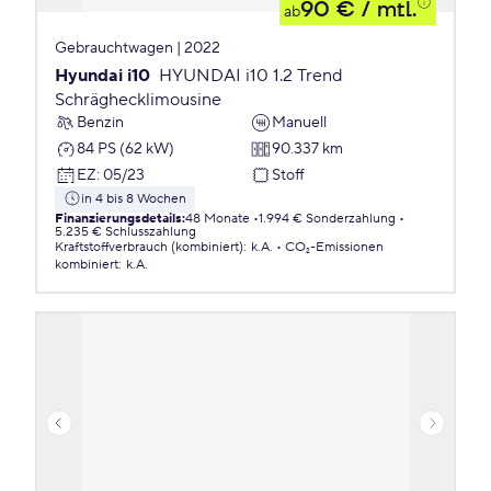
90 €
/ mtl.
ab
Gebrauchtwagen | 2022
Hyundai i10
HYUNDAI i10 1.2 Trend
Schräghecklimousine
Benzin
Manuell
84 PS (62 kW)
90.337 km
EZ
:
05/23
Stoff
in 4 bis 8 Wochen
Finanzierungsdetails
:
48 Monate
1.994 € Sonderzahlung
5.235 € Schlusszahlung
Kraftstoffverbrauch (kombiniert)
:
k.A.
CO₂-Emissionen
kombiniert
:
k.A.