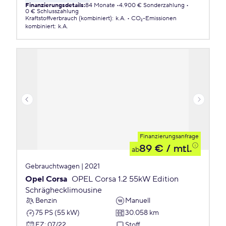
Finanzierungsdetails
:
84 Monate
4.900 € Sonderzahlung
0 € Schlusszahlung
Kraftstoffverbrauch (kombiniert)
:
k.A.
CO₂-Emissionen
kombiniert
:
k.A.
Finanzierungsanfrage
89 €
/ mtl.
ab
Gebrauchtwagen | 2021
Opel Corsa
OPEL Corsa 1.2 55kW Edition
Schräghecklimousine
Benzin
Manuell
75 PS (55 kW)
30.058 km
EZ
:
07/22
Stoff