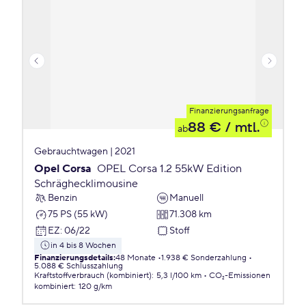
Finanzierungsanfrage
88 €
/ mtl.
ab
Gebrauchtwagen | 2021
Opel Corsa
OPEL Corsa 1.2 55kW Edition
Schräghecklimousine
Benzin
Manuell
75 PS (55 kW)
71.308 km
EZ
:
06/22
Stoff
in 4 bis 8 Wochen
Finanzierungsdetails
:
48 Monate
1.938 € Sonderzahlung
5.088 € Schlusszahlung
Kraftstoffverbrauch (kombiniert)
:
5,3 l/100 km
CO₂-Emissionen
kombiniert
:
120 g/km