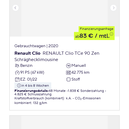
Finanzierungsanfrage
83 €
/ mtl.
ab
Gebrauchtwagen | 2020
Renault Clio
RENAULT Clio TCe 90 Zen
Schräghecklimousine
Benzin
Manuell
91 PS (67 kW)
42.775 km
EZ
:
01/22
Stoff
in 4 bis 8 Wochen
Finanzierungsdetails
:
48 Monate
1.838 € Sonderzahlung
4.825 € Schlusszahlung
Kraftstoffverbrauch (kombiniert)
:
k.A.
CO₂-Emissionen
kombiniert
:
132 g/km