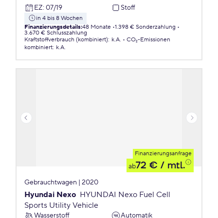
EZ
:
07/19
Stoff
in 4 bis 8 Wochen
Finanzierungsdetails
:
48 Monate
1.398 € Sonderzahlung
3.670 € Schlusszahlung
Kraftstoffverbrauch (kombiniert)
:
k.A.
CO₂-Emissionen
kombiniert
:
k.A.
Finanzierungsanfrage
72 €
/ mtl.
ab
Gebrauchtwagen | 2020
Hyundai Nexo
HYUNDAI Nexo Fuel Cell
Sports Utility Vehicle
Wasserstoff
Automatik