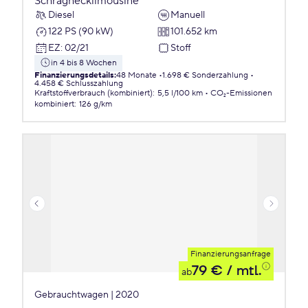
Schräghecklimousine
Diesel
Manuell
122 PS (90 kW)
101.652 km
EZ
:
02/21
Stoff
in 4 bis 8 Wochen
Finanzierungsdetails
:
48 Monate
1.698 € Sonderzahlung
4.458 € Schlusszahlung
Kraftstoffverbrauch (kombiniert)
:
5,5 l/100 km
CO₂-Emissionen
kombiniert
:
126 g/km
Finanzierungsanfrage
79 €
/ mtl.
ab
Gebrauchtwagen | 2020