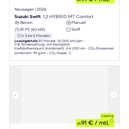
ab
Neuwagen | 2026
Suzuki Swift
1.2 HYBRID MT Comfort
Benzin
Manuell
81 PS (60 kW)
Stoff
in 3 bis 5 Monaten
Leasingdetails
:
30 Monate
10.000 km/Jahr
0 € Sonderzahlung
mit Kaufoption
Kraftstoffverbrauch (kombiniert)
:
4,4 l/100 km
CO₂-Emissionen
kombiniert
:
99 g/km
CO₂-Klasse
:
C
Leasing
91 €
/ mtl.
ab