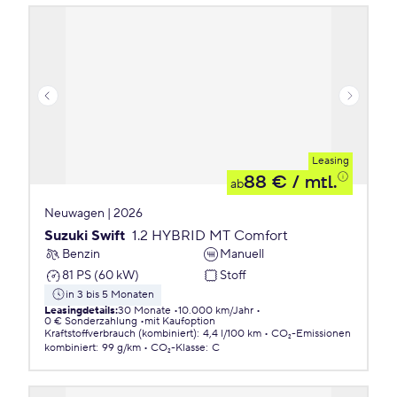
Leasing
88 €
/ mtl.
ab
Neuwagen | 2026
Suzuki Swift
1.2 HYBRID MT Comfort
Benzin
Manuell
81 PS (60 kW)
Stoff
in 3 bis 5 Monaten
Leasingdetails
:
30 Monate
10.000 km/Jahr
0 € Sonderzahlung
mit Kaufoption
Kraftstoffverbrauch (kombiniert)
:
4,4 l/100 km
CO₂-Emissionen
kombiniert
:
99 g/km
CO₂-Klasse
:
C