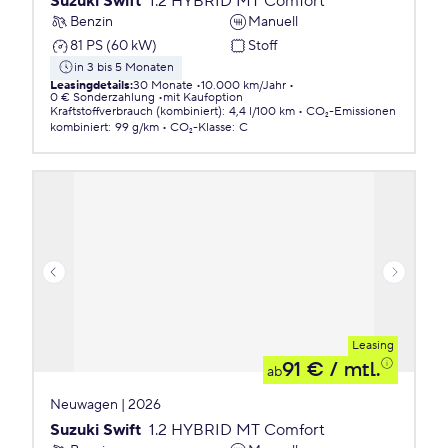
Suzuki Swift
1.2 HYBRID MT Comfort
Benzin
Manuell
81 PS (60 kW)
Stoff
in 3 bis 5 Monaten
Leasingdetails
:
30 Monate
10.000 km/Jahr
0 € Sonderzahlung
mit Kaufoption
Kraftstoffverbrauch (kombiniert)
:
4,4 l/100 km
CO₂-Emissionen
kombiniert
:
99 g/km
CO₂-Klasse
:
C
Leasing
91 €
/ mtl.
ab
Neuwagen | 2026
Suzuki Swift
1.2 HYBRID MT Comfort