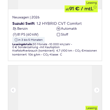
Leasing
91 €
/ mtl.
ab
Neuwagen | 2026
Suzuki Swift
1.2 HYBRID CVT Comfort
Benzin
Automatik
81 PS (60 kW)
Stoff
in 3 bis 5 Monaten
Leasingdetails
:
30 Monate
10.000 km/Jahr
0 € Sonderzahlung
mit Kaufoption
Kraftstoffverbrauch (kombiniert)
:
4,7 l/100 km
CO₂-Emissionen
kombiniert
:
106 g/km
CO₂-Klasse
:
C
Leasing