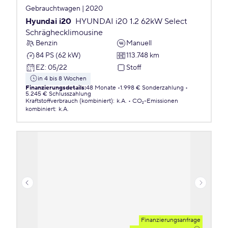
Gebrauchtwagen | 2020
Hyundai i20
HYUNDAI i20 1.2 62kW Select
Schräghecklimousine
Benzin
Manuell
84 PS (62 kW)
113.748 km
EZ
:
05/22
Stoff
in 4 bis 8 Wochen
Finanzierungsdetails
:
48 Monate
1.998 € Sonderzahlung
5.245 € Schlusszahlung
Kraftstoffverbrauch (kombiniert)
:
k.A.
CO₂-Emissionen
kombiniert
:
k.A.
Finanzierungsanfrage