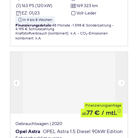
163 PS (120 kW)
169.323 km
EZ
:
01/23
Voll-Leder
in 4 bis 8 Wochen
Finanzierungsdetails
:
48 Monate
1.598 € Sonderzahlung
4.195 € Schlusszahlung
Kraftstoffverbrauch (kombiniert)
:
k.A.
CO₂-Emissionen
kombiniert
:
k.A.
Finanzierungsanfrage
77 €
/ mtl.
ab
Gebrauchtwagen | 2020
Opel Astra
OPEL Astra 1.5 Diesel 90kW Edition