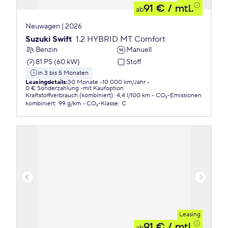
91 €
/ mtl.
ab
Neuwagen | 2026
Suzuki Swift
1.2 HYBRID MT Comfort
Benzin
Manuell
81 PS (60 kW)
Stoff
in 3 bis 5 Monaten
Leasingdetails
:
30 Monate
10.000 km/Jahr
0 € Sonderzahlung
mit Kaufoption
Kraftstoffverbrauch (kombiniert)
:
4,4 l/100 km
CO₂-Emissionen
kombiniert
:
99 g/km
CO₂-Klasse
:
C
Leasing
91 €
/ mtl.