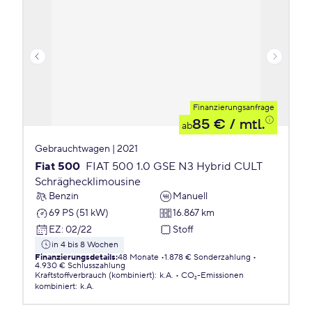
Finanzierungsanfrage
85 €
/ mtl.
ab
Gebrauchtwagen | 2021
Fiat 500
FIAT 500 1.0 GSE N3 Hybrid CULT
Schräghecklimousine
Benzin
Manuell
69 PS (51 kW)
16.867 km
EZ
:
02/22
Stoff
in 4 bis 8 Wochen
Finanzierungsdetails
:
48 Monate
1.878 € Sonderzahlung
4.930 € Schlusszahlung
Kraftstoffverbrauch (kombiniert)
:
k.A.
CO₂-Emissionen
kombiniert
:
k.A.