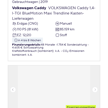
Gebrauchtwagen | 2019
Volkswagen Caddy
VOLKSWAGEN Caddy 1,4-
l-TGI BlueMotion Maxi Trendline Kasten-
Lieferwagen
Erdgas (CNG)
Manuell
110 PS (81 kW)
85.159 km
EZ
:
12/20
Stoff
in 4 bis 8 Wochen
Finanzierungsdetails
:
48 Monate
1.754 € Sonderzahlung
4.605 € Schlusszahlung
Kraftstoffverbrauch (kombiniert)
:
k.A.
CO₂-Emissionen
kombiniert
:
k.A.
Finanzierungsanfrage