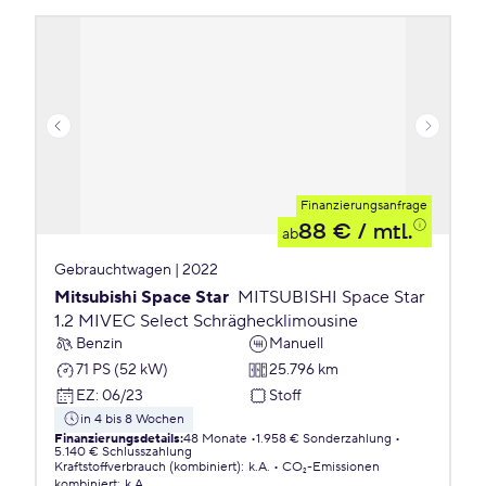
Finanzierungsanfrage
88 €
/ mtl.
ab
Gebrauchtwagen | 2022
Mitsubishi Space Star
MITSUBISHI Space Star
1.2 MIVEC Select Schräghecklimousine
Benzin
Manuell
71 PS (52 kW)
25.796 km
EZ
:
06/23
Stoff
in 4 bis 8 Wochen
Finanzierungsdetails
:
48 Monate
1.958 € Sonderzahlung
5.140 € Schlusszahlung
Kraftstoffverbrauch (kombiniert)
:
k.A.
CO₂-Emissionen
kombiniert
:
k.A.