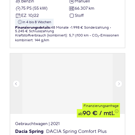
Benzin
Manuell
75 PS (55 kW)
66.307 km
EZ
:
10/22
Stoff
in 4 bis 8 Wochen
Finanzierungsdetails
:
48 Monate
1.998 € Sonderzahlung
5.245 € Schlusszahlung
Kraftstoffverbrauch (kombiniert)
:
5,7 l/100 km
CO₂-Emissionen
kombiniert
:
144 g/km
Finanzierungsanfrage
90 €
/ mtl.
ab
Gebrauchtwagen | 2021
Dacia Spring
DACIA Spring Comfort Plus