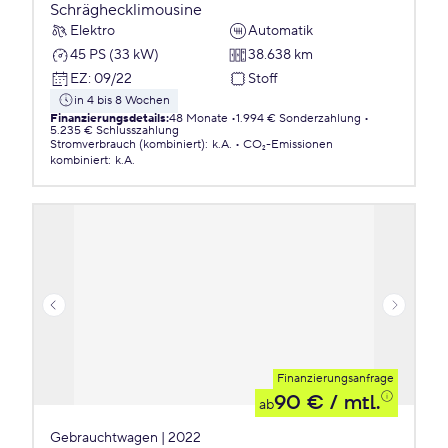
Schräghecklimousine
Elektro
Automatik
45 PS (33 kW)
38.638 km
EZ
:
09/22
Stoff
in 4 bis 8 Wochen
Finanzierungsdetails
:
48 Monate
1.994 € Sonderzahlung
5.235 € Schlusszahlung
Stromverbrauch (kombiniert)
:
k.A.
CO₂-Emissionen
kombiniert
:
k.A.
Finanzierungsanfrage
90 €
/ mtl.
ab
Gebrauchtwagen | 2022