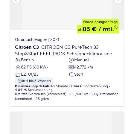
Finanzierungsanfrage
83 €
/ mtl.
ab
Gebrauchtwagen | 2021
Citroën C3
CITROEN C3 PureTech 83
Stop&Start FEEL PACK Schräghecklimousine
Benzin
Manuell
82 PS (60 kW)
42.772 km
EZ
:
01/23
Stoff
in 4 bis 8 Wochen
Finanzierungsdetails
:
48 Monate
1.844 € Sonderzahlung
4.841 € Schlusszahlung
Kraftstoffverbrauch (kombiniert)
:
5,5 l/100 km
CO₂-Emissionen
kombiniert
:
125 g/km