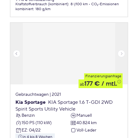
Kraftstoffverbrauch (kombiniert)
:
8 l/100 km
CO₂-Emissionen
kombiniert
:
180 g/km
Finanzierungsanfrage
177 €
/ mtl.
ab
Gebrauchtwagen | 2021
Kia Sportage
KIA Sportage 1.6 T-GDI 2WD
Spirit Sports Utility Vehicle
Benzin
Manuell
150 PS (110 kW)
40.824 km
EZ
:
04/22
Voll-Leder
in 4 bis 8 Wochen