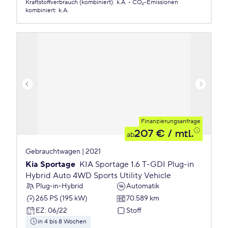
Kraftstoffverbrauch (kombiniert)
:
k.A.
CO₂-Emissionen
kombiniert
:
k.A.
Finanzierungsanfrage
207 €
/ mtl.
ab
Gebrauchtwagen | 2021
Kia Sportage
KIA Sportage 1.6 T-GDI Plug-in
Hybrid Auto 4WD Sports Utility Vehicle
Plug-in-Hybrid
Automatik
265 PS (195 kW)
70.589 km
EZ
:
06/22
Stoff
in 4 bis 8 Wochen