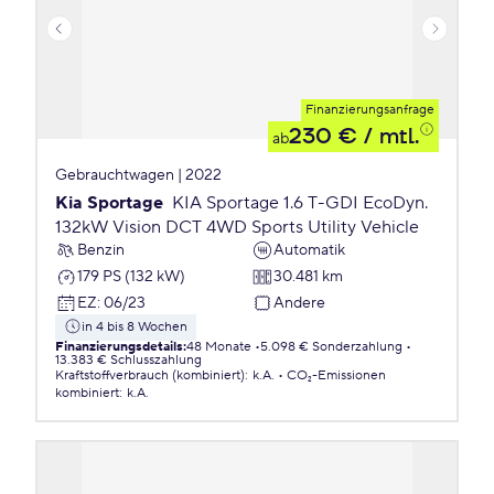
Finanzierungsanfrage
230 €
/ mtl.
ab
Gebrauchtwagen | 2022
Kia Sportage
KIA Sportage 1.6 T-GDI EcoDyn.
132kW Vision DCT 4WD Sports Utility Vehicle
Benzin
Automatik
179 PS (132 kW)
30.481 km
EZ
:
06/23
Andere
in 4 bis 8 Wochen
Finanzierungsdetails
:
48 Monate
5.098 € Sonderzahlung
13.383 € Schlusszahlung
Kraftstoffverbrauch (kombiniert)
:
k.A.
CO₂-Emissionen
kombiniert
:
k.A.