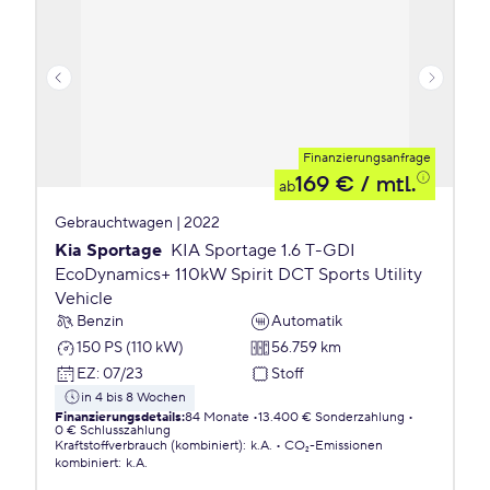
Finanzierungsanfrage
169 €
/ mtl.
ab
Gebrauchtwagen | 2022
Kia Sportage
KIA Sportage 1.6 T-GDI
EcoDynamics+ 110kW Spirit DCT Sports Utility
Vehicle
Benzin
Automatik
150 PS (110 kW)
56.759 km
EZ
:
07/23
Stoff
in 4 bis 8 Wochen
Finanzierungsdetails
:
84 Monate
13.400 € Sonderzahlung
0 € Schlusszahlung
Kraftstoffverbrauch (kombiniert)
:
k.A.
CO₂-Emissionen
kombiniert
:
k.A.