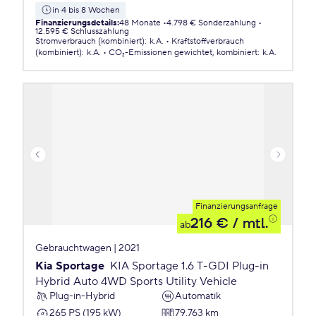
in 4 bis 8 Wochen
Finanzierungsdetails
:
48 Monate
4.798 € Sonderzahlung
12.595 € Schlusszahlung
Stromverbrauch (kombiniert)
:
k.A.
Kraftstoffverbrauch
(kombiniert)
:
k.A.
CO₂-Emissionen
gewichtet, kombiniert
:
k.A.
Finanzierungsanfrage
216 €
/ mtl.
ab
Gebrauchtwagen | 2021
Kia Sportage
KIA Sportage 1.6 T-GDI Plug-in
Hybrid Auto 4WD Sports Utility Vehicle
Plug-in-Hybrid
Automatik
265 PS (195 kW)
79.763 km