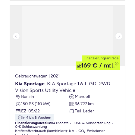
Finanzierungsanfrage
169 €
/ mtl.
ab
Gebrauchtwagen | 2021
Kia Sportage
KIA Sportage 1.6 T-GDI 2WD
Vision Sports Utility Vehicle
Benzin
Manuell
150 PS (110 kW)
36.727 km
EZ
:
05/22
Teil-Leder
in 4 bis 8 Wochen
Finanzierungsdetails
:
84 Monate
11.050 € Sonderzahlung
0 € Schlusszahlung
Kraftstoffverbrauch (kombiniert)
:
k.A.
CO₂-Emissionen