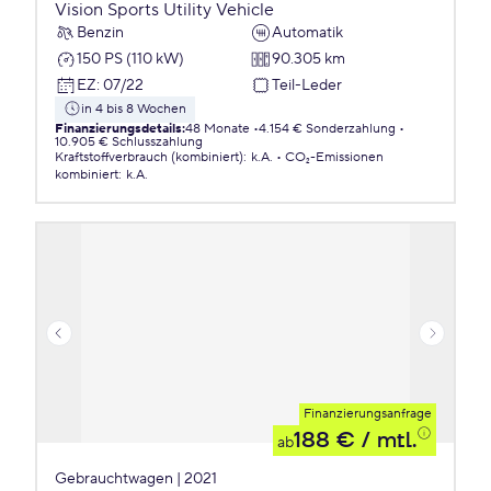
Vision Sports Utility Vehicle
Benzin
Automatik
150 PS (110 kW)
90.305 km
EZ
:
07/22
Teil-Leder
in 4 bis 8 Wochen
Finanzierungsdetails
:
48 Monate
4.154 € Sonderzahlung
10.905 € Schlusszahlung
Kraftstoffverbrauch (kombiniert)
:
k.A.
CO₂-Emissionen
kombiniert
:
k.A.
Finanzierungsanfrage
188 €
/ mtl.
ab
Gebrauchtwagen | 2021