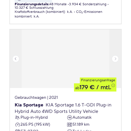
Finanzierungsdetails
:
48 Monate
3.934 € Sonderzahlung
10.327 € Schlusszahlung
Kraftstoffverbrauch (kombiniert)
:
k.A.
CO₂-Emissionen
kombiniert
:
k.A.
Finanzierungsanfrage
179 €
/ mtl.
ab
Gebrauchtwagen | 2021
Kia Sportage
KIA Sportage 1.6 T-GDI Plug-in
Hybrid Auto 4WD Sports Utility Vehicle
Plug-in-Hybrid
Automatik
265 PS (195 kW)
51.189 km