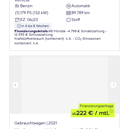
Vehicle
Benzin
Automatik
179 PS (132 kW)
89.789 km
EZ
:
06/23
Stoff
in 4 bis 8 Wochen
Finanzierungsdetails
:
48 Monate
4.798 € Sonderzahlung
12.595 € Schlusszahlung
Kraftstoffverbrauch (kombiniert)
:
k.A.
CO₂-Emissionen
kombiniert
:
k.A.
Finanzierungsanfrage
222 €
/ mtl.
ab
Gebrauchtwagen | 2021