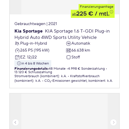
Finanzierungsanfrage
225 €
/ mtl.
ab
Gebrauchtwagen | 2021
Kia Sportage
KIA Sportage 1.6 T-GDI Plug-in
Hybrid Auto 4WD Sports Utility Vehicle
Plug-in-Hybrid
Automatik
265 PS (195 kW)
66.638 km
EZ
:
12/22
Stoff
in 4 bis 8 Wochen
Finanzierungsdetails
:
48 Monate
4.998 € Sonderzahlung
13.120 € Schlusszahlung
Stromverbrauch (kombiniert)
:
k.A.
Kraftstoffverbrauch
(kombiniert)
:
k.A.
CO₂-Emissionen
gewichtet, kombiniert
:
k.A.