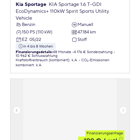
Kia Sportage
KIA Sportage 1.6 T-GDI
EcoDynamics+ 110kW Spirit Sports Utility
Vehicle
Benzin
Manuell
150 PS (110 kW)
47.184 km
EZ
:
05/22
Stoff
in 4 bis 8 Wochen
Finanzierungsdetails
:
48 Monate
4.176 € Sonderzahlung
10.962 € Schlusszahlung
Kraftstoffverbrauch (kombiniert)
:
k.A.
CO₂-Emissionen
kombiniert
:
k.A.
Finanzierungsanfrage