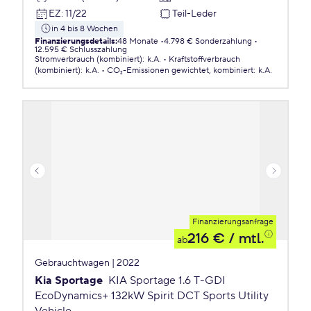
EZ
:
11/22
Teil-Leder
in 4 bis 8 Wochen
Finanzierungsdetails
:
48 Monate
4.798 € Sonderzahlung
12.595 € Schlusszahlung
Stromverbrauch (kombiniert)
:
k.A.
Kraftstoffverbrauch
(kombiniert)
:
k.A.
CO₂-Emissionen
gewichtet, kombiniert
:
k.A.
Finanzierungsanfrage
216 €
/ mtl.
ab
Gebrauchtwagen | 2022
Kia Sportage
KIA Sportage 1.6 T-GDI
EcoDynamics+ 132kW Spirit DCT Sports Utility