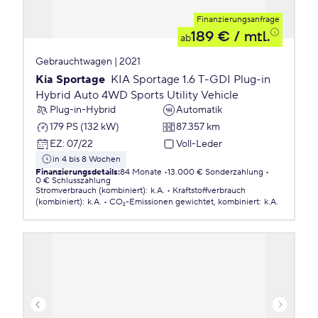
Finanzierungsanfrage
189 €
/ mtl.
ab
Gebrauchtwagen | 2021
Kia Sportage
KIA Sportage 1.6 T-GDI Plug-in
Hybrid Auto 4WD Sports Utility Vehicle
Plug-in-Hybrid
Automatik
179 PS (132 kW)
87.357 km
EZ
:
07/22
Voll-Leder
in 4 bis 8 Wochen
Finanzierungsdetails
:
84 Monate
13.000 € Sonderzahlung
0 € Schlusszahlung
Stromverbrauch (kombiniert)
:
k.A.
Kraftstoffverbrauch
(kombiniert)
:
k.A.
CO₂-Emissionen
gewichtet, kombiniert
:
k.A.