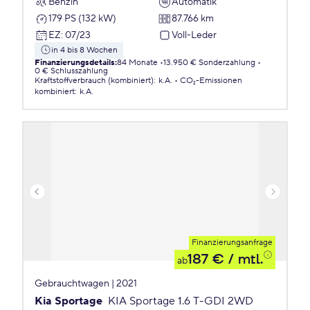
Benzin
Automatik
179 PS (132 kW)
87.766 km
EZ
:
07/23
Voll-Leder
in 4 bis 8 Wochen
Finanzierungsdetails
:
84 Monate
13.950 € Sonderzahlung
0 € Schlusszahlung
Kraftstoffverbrauch (kombiniert)
:
k.A.
CO₂-Emissionen
kombiniert
:
k.A.
Finanzierungsanfrage
187 €
/ mtl.
ab
Gebrauchtwagen | 2021
Kia Sportage
KIA Sportage 1.6 T-GDI 2WD