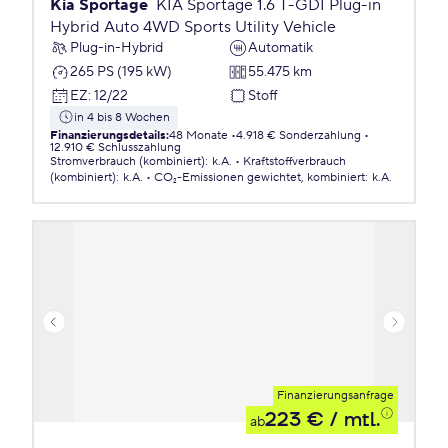
Kia Sportage
KIA Sportage 1.6 T-GDI Plug-in
Hybrid Auto 4WD Sports Utility Vehicle
Plug-in-Hybrid
Automatik
265 PS (195 kW)
55.475 km
EZ
:
12/22
Stoff
in 4 bis 8 Wochen
Finanzierungsdetails
:
48 Monate
4.918 € Sonderzahlung
12.910 € Schlusszahlung
Stromverbrauch (kombiniert)
:
k.A.
Kraftstoffverbrauch
(kombiniert)
:
k.A.
CO₂-Emissionen
gewichtet, kombiniert
:
k.A.
Finanzierungsanfrage
223 €
/ mtl.
ab