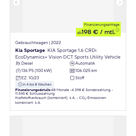
Finanzierungsanfrage
198 €
/ mtl.
ab
Gebrauchtwagen | 2022
Kia Sportage
KIA Sportage 1.6 CRDi
EcoDynamics+ Vision DCT Sports Utility Vehicle
Diesel
Automatik
136 PS (100 kW)
106.025 km
EZ
:
10/23
Stoff
in 4 bis 8 Wochen
Finanzierungsdetails
:
48 Monate
4.398 € Sonderzahlung
11.545 € Schlusszahlung
Kraftstoffverbrauch (kombiniert)
:
k.A.
CO₂-Emissionen
kombiniert
:
k.A.