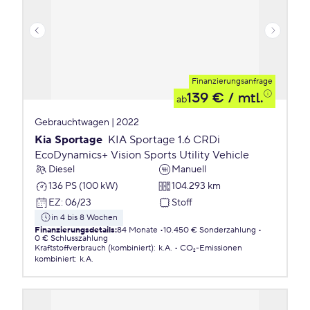
Finanzierungsanfrage
139 €
/ mtl.
ab
Gebrauchtwagen | 2022
Kia Sportage
KIA Sportage 1.6 CRDi
EcoDynamics+ Vision Sports Utility Vehicle
Diesel
Manuell
136 PS (100 kW)
104.293 km
EZ
:
06/23
Stoff
in 4 bis 8 Wochen
Finanzierungsdetails
:
84 Monate
10.450 € Sonderzahlung
0 € Schlusszahlung
Kraftstoffverbrauch (kombiniert)
:
k.A.
CO₂-Emissionen
kombiniert
:
k.A.