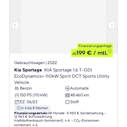
Finanzierungsanfrage
199 €
/ mtl.
ab
Gebrauchtwagen | 2022
Kia Sportage
KIA Sportage 1.6 T-GDI
EcoDynamics+ 110kW Spirit DCT Sports Utility
Vehicle
Benzin
Automatik
150 PS (110 kW)
48.460 km
EZ
:
06/23
Stoff
in 4 bis 8 Wochen
Finanzierungsdetails
:
48 Monate
5.950 € Sonderzahlung
12.963 € Schlusszahlung
Kraftstoffverbrauch (kombiniert)
:
k.A.
CO₂-Emissionen
kombiniert
:
k.A.