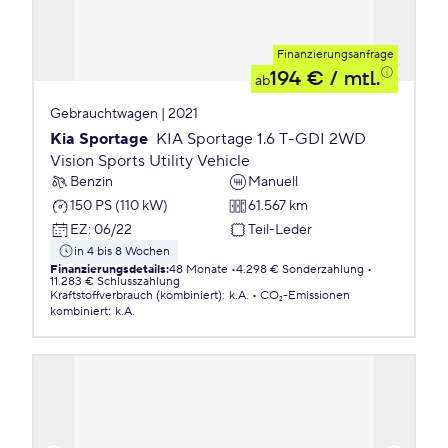
Finanzierungsanfrage
194 €
/ mtl.
ab
Gebrauchtwagen | 2021
Kia Sportage
KIA Sportage 1.6 T-GDI 2WD
Vision Sports Utility Vehicle
Benzin
Manuell
150 PS (110 kW)
61.567 km
EZ
:
06/22
Teil-Leder
in 4 bis 8 Wochen
Finanzierungsdetails
:
48 Monate
4.298 € Sonderzahlung
11.283 € Schlusszahlung
Kraftstoffverbrauch (kombiniert)
:
k.A.
CO₂-Emissionen
kombiniert
:
k.A.