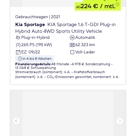
224 €
/ mtl.
ab
Gebrauchtwagen | 2021
Kia Sportage
KIA Sportage 1.6 T-GDI Plug-in
Hybrid Auto 4WD Sports Utility Vehicle
Plug-in-Hybrid
Automatik
265 PS (195 kW)
62.323 km
EZ
:
09/22
Voll-Leder
in 4 bis 8 Wochen
Finanzierungsdetails
:
48 Monate
4.978 € Sonderzahlung
13.068 € Schlusszahlung
Stromverbrauch (kombiniert)
:
k.A.
Kraftstoffverbrauch
(kombiniert)
:
k.A.
CO₂-Emissionen
gewichtet, kombiniert
:
k.A.