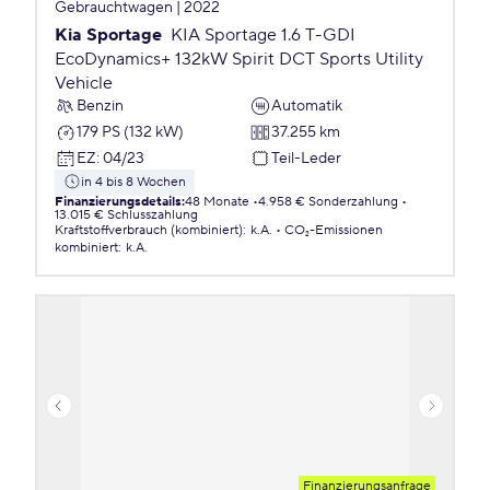
Gebrauchtwagen | 2022
Kia Sportage
KIA Sportage 1.6 T-GDI
EcoDynamics+ 132kW Spirit DCT Sports Utility
Vehicle
Benzin
Automatik
179 PS (132 kW)
37.255 km
EZ
:
04/23
Teil-Leder
in 4 bis 8 Wochen
Finanzierungsdetails
:
48 Monate
4.958 € Sonderzahlung
13.015 € Schlusszahlung
Kraftstoffverbrauch (kombiniert)
:
k.A.
CO₂-Emissionen
kombiniert
:
k.A.
Finanzierungsanfrage