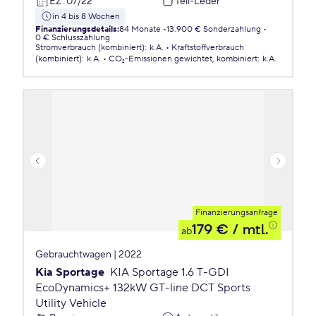
EZ
:
07/22
Teil-Leder
in 4 bis 8 Wochen
Finanzierungsdetails
:
84 Monate
13.900 € Sonderzahlung
0 € Schlusszahlung
Stromverbrauch (kombiniert)
:
k.A.
Kraftstoffverbrauch
(kombiniert)
:
k.A.
CO₂-Emissionen
gewichtet, kombiniert
:
k.A.
Finanzierungsanfrage
179 €
/ mtl.
ab
Gebrauchtwagen | 2022
Kia Sportage
KIA Sportage 1.6 T-GDI
EcoDynamics+ 132kW GT-line DCT Sports
Utility Vehicle