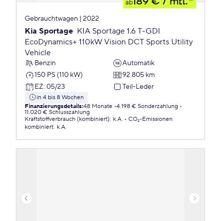
189 €
/ mtl.
ab
Gebrauchtwagen | 2022
Kia Sportage
KIA Sportage 1.6 T-GDI
EcoDynamics+ 110kW Vision DCT Sports Utility
Vehicle
Benzin
Automatik
150 PS (110 kW)
92.805 km
EZ
:
05/23
Teil-Leder
in 4 bis 8 Wochen
Finanzierungsdetails
:
48 Monate
4.198 € Sonderzahlung
11.020 € Schlusszahlung
Kraftstoffverbrauch (kombiniert)
:
k.A.
CO₂-Emissionen
kombiniert
:
k.A.