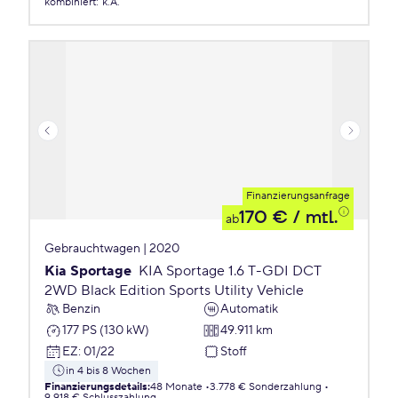
kombiniert
:
k.A.
Finanzierungsanfrage
170 €
/ mtl.
ab
Gebrauchtwagen | 2020
Kia Sportage
KIA Sportage 1.6 T-GDI DCT
2WD Black Edition Sports Utility Vehicle
Benzin
Automatik
177 PS (130 kW)
49.911 km
EZ
:
01/22
Stoff
in 4 bis 8 Wochen
Finanzierungsdetails
:
48 Monate
3.778 € Sonderzahlung
9.918 € Schlusszahlung