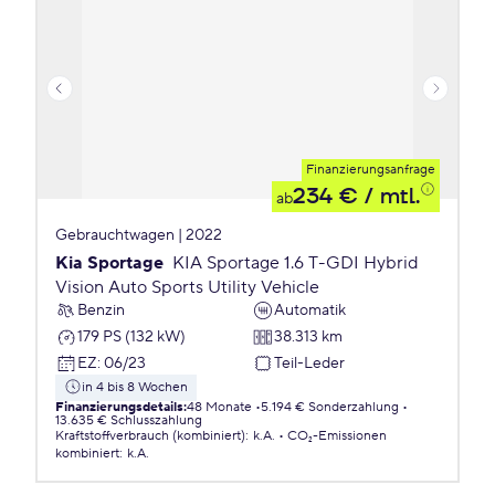
Finanzierungsanfrage
234 €
/ mtl.
ab
Gebrauchtwagen | 2022
Kia Sportage
KIA Sportage 1.6 T-GDI Hybrid
Vision Auto Sports Utility Vehicle
Benzin
Automatik
179 PS (132 kW)
38.313 km
EZ
:
06/23
Teil-Leder
in 4 bis 8 Wochen
Finanzierungsdetails
:
48 Monate
5.194 € Sonderzahlung
13.635 € Schlusszahlung
Kraftstoffverbrauch (kombiniert)
:
k.A.
CO₂-Emissionen
kombiniert
:
k.A.