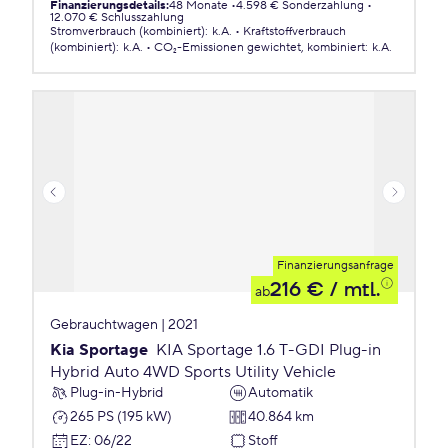
Finanzierungsdetails
:
48 Monate
4.598 € Sonderzahlung
12.070 € Schlusszahlung
Stromverbrauch (kombiniert)
:
k.A.
Kraftstoffverbrauch
(kombiniert)
:
k.A.
CO₂-Emissionen
gewichtet, kombiniert
:
k.A.
Finanzierungsanfrage
216 €
/ mtl.
ab
Gebrauchtwagen | 2021
Kia Sportage
KIA Sportage 1.6 T-GDI Plug-in
Hybrid Auto 4WD Sports Utility Vehicle
Plug-in-Hybrid
Automatik
265 PS (195 kW)
40.864 km
EZ
:
06/22
Stoff