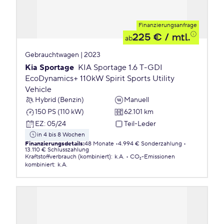
Finanzierungsanfrage
225 €
/ mtl.
ab
Gebrauchtwagen | 2023
Kia Sportage
KIA Sportage 1.6 T-GDI
EcoDynamics+ 110kW Spirit Sports Utility
Vehicle
Hybrid (Benzin)
Manuell
150 PS (110 kW)
62.101 km
EZ
:
05/24
Teil-Leder
in 4 bis 8 Wochen
Finanzierungsdetails
:
48 Monate
4.994 € Sonderzahlung
13.110 € Schlusszahlung
Kraftstoffverbrauch (kombiniert)
:
k.A.
CO₂-Emissionen
kombiniert
:
k.A.