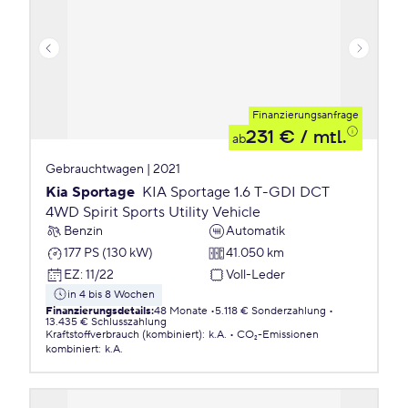
Finanzierungsanfrage
231 €
/ mtl.
ab
Gebrauchtwagen | 2021
Kia Sportage
KIA Sportage 1.6 T-GDI DCT
4WD Spirit Sports Utility Vehicle
Benzin
Automatik
177 PS (130 kW)
41.050 km
EZ
:
11/22
Voll-Leder
in 4 bis 8 Wochen
Finanzierungsdetails
:
48 Monate
5.118 € Sonderzahlung
13.435 € Schlusszahlung
Kraftstoffverbrauch (kombiniert)
:
k.A.
CO₂-Emissionen
kombiniert
:
k.A.