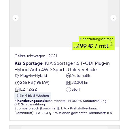
Finanzierungsanfrage
199 €
/ mtl.
ab
Gebrauchtwagen | 2021
Kia Sportage
KIA Sportage 1.6 T-GDI Plug-in
Hybrid Auto 4WD Sports Utility Vehicle
Plug-in-Hybrid
Automatik
265 PS (195 kW)
32.201 km
EZ
:
12/22
Stoff
in 4 bis 8 Wochen
Finanzierungsdetails
:
84 Monate
14.300 € Sonderzahlung
0 € Schlusszahlung
Stromverbrauch (kombiniert)
:
k.A.
Kraftstoffverbrauch
(kombiniert)
:
k.A.
CO₂-Emissionen
gewichtet, kombiniert
:
k.A.