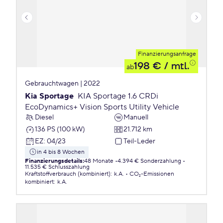
Finanzierungsanfrage
198 €
/ mtl.
ab
Gebrauchtwagen | 2022
Kia Sportage
KIA Sportage 1.6 CRDi
EcoDynamics+ Vision Sports Utility Vehicle
Diesel
Manuell
136 PS (100 kW)
21.712 km
EZ
:
04/23
Teil-Leder
in 4 bis 8 Wochen
Finanzierungsdetails
:
48 Monate
4.394 € Sonderzahlung
11.535 € Schlusszahlung
Kraftstoffverbrauch (kombiniert)
:
k.A.
CO₂-Emissionen
kombiniert
:
k.A.