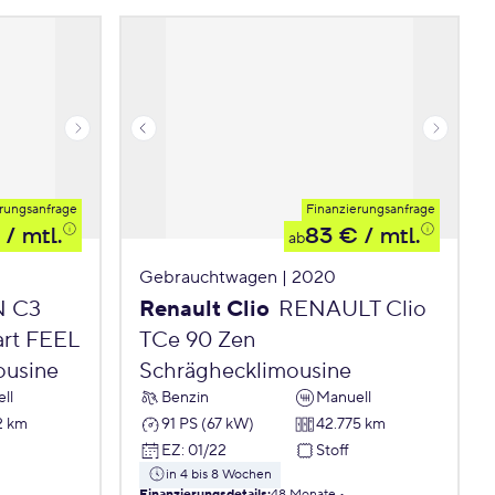
rungsanfrage
Finanzierungsanfrage
/ mtl.
83 €
/ mtl.
ab
Gebrauchtwagen | 2020
N C3
Renault Clio
RENAULT Clio
art FEEL
TCe 90 Zen
ousine
Schräghecklimousine
ll
Benzin
Manuell
2 km
91 PS (67 kW)
42.775 km
EZ
:
01/22
Stoff
in 4 bis 8 Wochen
Finanzierungsdetails
:
48 Monate