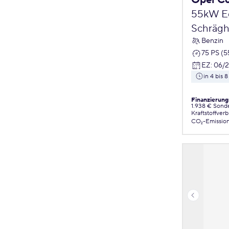
Opel C
55kW Ed
Schrägh
Benzin
75 PS (
EZ
:
06/
in 4 bis
Finanzierung
1.938 € Sond
Kraftstoffver
CO₂-Emissio