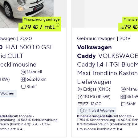
Finanzierungsanfrage
Finanzie
79 €
/ mtl.
79 €
ab
ab
twagen | 2020
Gebrauchtwagen | 2019
0
FIAT 500 1.0 GSE
Volkswagen
id CULT
Caddy
VOLKSWAG
ecklimousine
Caddy 1,4-l-TGI Blue
Manuell
Maxi Trendline Kasten
1 kW)
66.248 km
Lieferwagen
Stoff
Erdgas (CNG)
Manue
 8 Wochen
110 PS (81 kW)
85.15
EZ
:
12/20
Stoff
in 4 bis 8 Wochen
sdetails
:
48 Monate
Finanzierungsdetails
:
48 Monate
erzahlung
4.563 € Schlusszahlung
1.754 € Sonderzahlung
4.605 € Sch
brauch (kombiniert)
:
k.A.
CO₂-
Kraftstoffverbrauch (kombiniert)
:
k.A
ombiniert
:
k.A.
Emissionen
kombiniert
:
k.A.