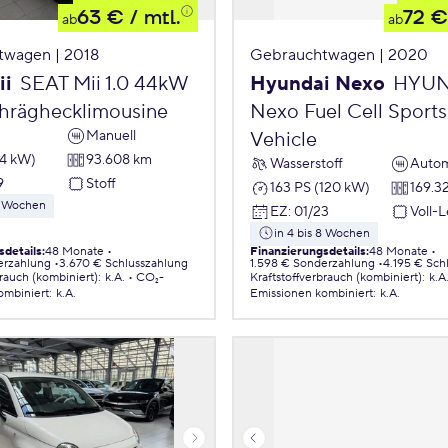
63 €
/ mtl.
72 €
ab
ab
twagen | 2018
Gebrauchtwagen | 2020
ii
SEAT Mii 1.0 44kW
Hyundai Nexo
HYUN
chräghecklimousine
Nexo Fuel Cell Sports 
Manuell
Vehicle
44 kW)
93.608 km
Wasserstoff
Autom
9
Stoff
163 PS (120 kW)
169.3
 8 Wochen
EZ
:
01/23
Voll-
in 4 bis 8 Wochen
sdetails
:
48 Monate
Finanzierungsdetails
:
48 Monate
erzahlung
3.670 € Schlusszahlung
1.598 € Sonderzahlung
4.195 € Sch
brauch (kombiniert)
:
k.A.
CO₂-
Kraftstoffverbrauch (kombiniert)
:
k.A
ombiniert
:
k.A.
Emissionen
kombiniert
:
k.A.