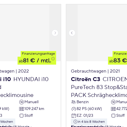
Finanzierungsanfrage
Finanzie
81 €
/ mtl.
83 €
ab
ab
twagen | 2022
Gebrauchtwagen | 2021
 i10
HYUNDAI i10
Citroën C3
CITROE
d
PureTech 83 Stop&St
ecklimousine
PACK Schräghecklim
Manuell
Benzin
Manue
9 kW)
109.247 km
82 PS (60 kW)
42.77
23
Stoff
EZ
:
01/23
Stoff
 8 Wochen
in 4 bis 8 Wochen
sdetails
:
48 Monate
Finanzierungsdetails
:
48 Monate