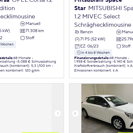
orsa
OPEL Corsa 1.2
Mitsubishi Space
ition
Star
MITSUBISHI Spa
ecklimousine
1.2 MIVEC Select
Manuell
Schräghecklimousine
55 kW)
71.308 km
Benzin
Manue
22
Stoff
71 PS (52 kW)
25.79
 8 Wochen
EZ
:
06/23
Stoff
in 4 bis 8 Wochen
sdetails
:
48 Monate
Finanzierungsdetails
:
48 Monate
erzahlung
5.088 € Schlusszahlung
1.958 € Sonderzahlung
5.140 € Sch
brauch (kombiniert)
:
5,3 l/100 km
Kraftstoffverbrauch (kombiniert)
:
k.A
nen
kombiniert
:
120 g/km
Emissionen
kombiniert
:
k.A.