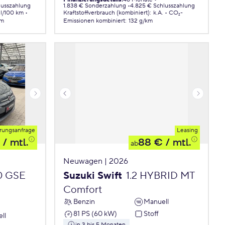
lusszahlung
1.838 € Sonderzahlung
4.825 € Schlusszahlung
 l/100 km
Kraftstoffverbrauch (kombiniert)
:
k.A.
CO₂-
km
Emissionen
kombiniert
:
132 g/km
rungsanfrage
Leasing
/ mtl.
88 €
/ mtl.
ab
Neuwagen | 2026
.0 GSE
Suzuki Swift
1.2 HYBRID MT
Comfort
Benzin
Manuell
81 PS (60 kW)
Stoff
ll
in 3 bis 5 Monaten