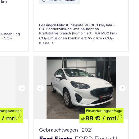
7 km
Leasingdetails
:
30 Monate
10.000 km/Jahr
0 € Sonderzahlung
mit Kaufoption
Kraftstoffverbrauch (kombiniert)
:
4,4 l/100 km
lusszahlung
.
CO₂-
CO₂-Emissionen
kombiniert
:
99 g/km
CO₂-
Klasse
:
C
rungsanfrage
Finanzierungsanfrage
/ mtl.
88 €
/ mtl.
ab
Gebrauchtwagen | 2021