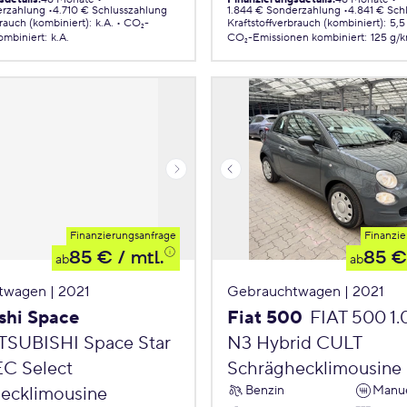
erzahlung
4.710 € Schlusszahlung
1.844 € Sonderzahlung
4.841 € Sch
brauch (kombiniert)
:
k.A.
CO₂-
Kraftstoffverbrauch (kombiniert)
:
5,5
ombiniert
:
k.A.
CO₂-Emissionen
kombiniert
:
125 g/
Finanzierungsanfrage
Finanzie
85 €
/ mtl.
85 €
ab
ab
twagen | 2021
Gebrauchtwagen | 2021
shi Space
Fiat 500
FIAT 500 1
TSUBISHI Space Star
N3 Hybrid CULT
EC Select
Schräghecklimousine
Benzin
Manue
ecklimousine