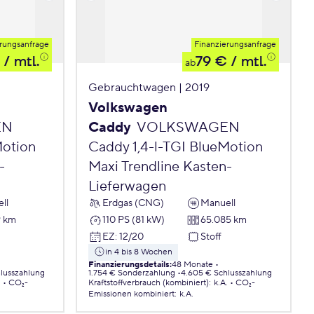
rungsanfrage
Finanzierungsanfrage
/ mtl.
79 €
/ mtl.
ab
Gebrauchtwagen | 2019
Volkswagen
EN
Caddy
VOLKSWAGEN
Motion
Caddy 1,4-l-TGI BlueMotion
-
Maxi Trendline Kasten-
Lieferwagen
ll
Erdgas (CNG)
Manuell
9 km
110 PS (81 kW)
65.085 km
EZ
:
12/20
Stoff
in 4 bis 8 Wochen
Finanzierungsdetails
:
48 Monate
lusszahlung
1.754 € Sonderzahlung
4.605 € Schlusszahlung
.
CO₂-
Kraftstoffverbrauch (kombiniert)
:
k.A.
CO₂-
Emissionen
kombiniert
:
k.A.