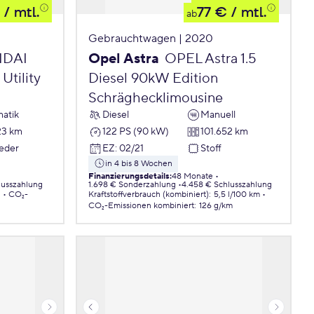
/ mtl.
77 €
/ mtl.
ab
Gebrauchtwagen | 2020
DAI
Opel Astra
OPEL Astra 1.5
Utility
Diesel 90kW Edition
Schräghecklimousine
atik
Diesel
Manuell
23 km
122 PS (90 kW)
101.652 km
Leder
EZ
:
02/21
Stoff
in 4 bis 8 Wochen
Finanzierungsdetails
:
48 Monate
lusszahlung
1.698 € Sonderzahlung
4.458 € Schlusszahlung
.
CO₂-
Kraftstoffverbrauch (kombiniert)
:
5,5 l/100 km
CO₂-Emissionen
kombiniert
:
126 g/km