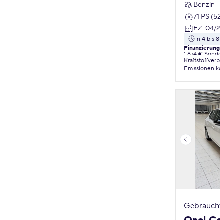
Benzin
71 PS (5
EZ
:
04/
in 4 bis
Finanzierung
1.874 € Sond
Kraftstoffver
Emissionen
k
Gebrauch