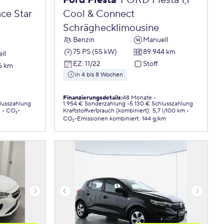
Ford Fiesta
FORD Fiesta 1,1
ce Star
Cool & Connect
Schräghecklimousine
Benzin
Manuell
75 PS (55 kW)
89.944 km
ll
EZ
:
11/22
Stoff
6 km
in 4 bis 8 Wochen
Finanzierungsdetails
:
48 Monate
lusszahlung
1.954 € Sonderzahlung
5.130 € Schlusszahlung
.
CO₂-
Kraftstoffverbrauch (kombiniert)
:
5,7 l/100 km
CO₂-Emissionen
kombiniert
:
144 g/km