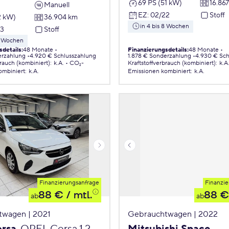
69 PS (51 kW)
16.86
Manuell
EZ
:
02/22
Stoff
2 kW)
36.904 km
in 4 bis 8 Wochen
23
Stoff
 8 Wochen
sdetails
:
48 Monate
Finanzierungsdetails
:
48 Monate
erzahlung
4.920 € Schlusszahlung
1.878 € Sonderzahlung
4.930 € Sch
brauch (kombiniert)
:
k.A.
CO₂-
Kraftstoffverbrauch (kombiniert)
:
k.A
ombiniert
:
k.A.
Emissionen
kombiniert
:
k.A.
Finanzierungsanfrage
Finanzie
88 €
/ mtl.
88 €
ab
ab
twagen | 2021
Gebrauchtwagen | 2022