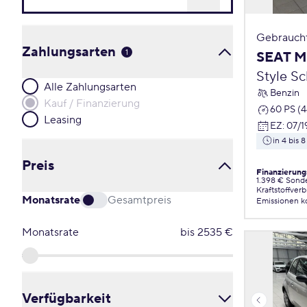
Gebrauch
Zahlungsarten
1
SEAT M
Style S
Alle Zahlungsarten
Benzin
Kauf / Finanzierung
60 PS (
Leasing
EZ
:
07/1
in 4 bis
Preis
Finanzierung
1.398 € Sond
Kraftstoffver
Monatsrate
Gesamtpreis
Emissionen
k
Monatsrate
bis
2535
€
Verfügbarkeit