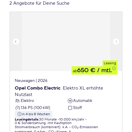
2 Angebote für Deine Suche
Leasing
650 €
/ mtl.
ab
Neuwagen | 2026
Opel Combo Electric
Elektro XL erhöhte
Nutzlast
Elektro
Automatik
136 PS (100 kW)
Stoff
in 4 bis 8 Wochen
Leasingdetails
:
30 Monate
10.000 km/Jahr
0 € Sonderzahlung
mit Kaufoption
Stromverbrauch (kombiniert)
:
k.A.
CO₂-Emissionen
kombiniert
:
0 g/km
CO₂-Klasse
:
A