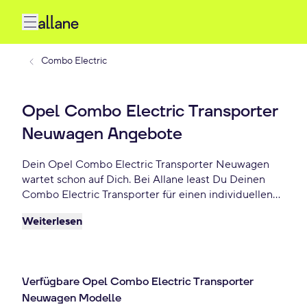
Combo Electric
Opel Combo Electric Transporter
Neuwagen Angebote
Dein Opel Combo Electric Transporter Neuwagen
wartet schon auf Dich. Bei Allane least Du Deinen
Combo Electric Transporter für einen individuellen
Zeitraum und entscheidest am Ende der Laufzeit ob
Weiterlesen
Du Dein Combo Electric Transporter kaufen
möchtest oder zurückgeben willst. Finde das
perfekte Opel Combo Electric Transporter
Neuwagen Angebot schon ab 650 € monatlich.
Verfügbare Opel Combo Electric Transporter
Neuwagen Modelle