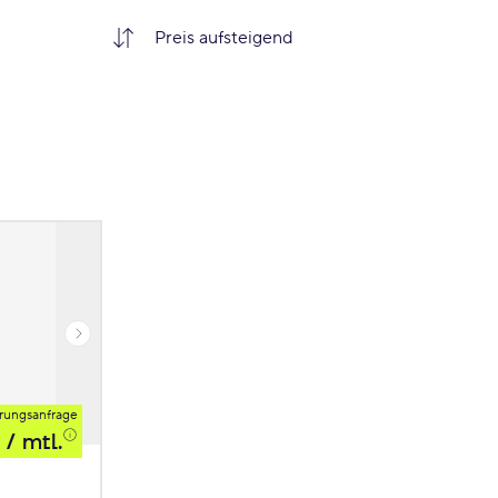
rungsanfrage
/ mtl.