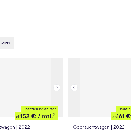
etzen
Finanzierungsanfrage
Finanzie
152 €
/ mtl.
161 €
ab
ab
twagen | 2022
Gebrauchtwagen | 2022