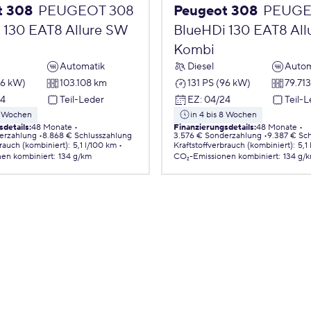
t 308
PEUGEOT 308
Peugeot 308
PEUGE
 130 EAT8 Allure SW
BlueHDi 130 EAT8 Al
Kombi
Automatik
Diesel
Autom
96 kW)
103.108 km
131 PS (96 kW)
79.71
24
Teil-Leder
EZ
:
04/24
Teil-
 8 Wochen
in 4 bis 8 Wochen
sdetails
:
48 Monate
Finanzierungsdetails
:
48 Monate
erzahlung
8.868 € Schlusszahlung
3.576 € Sonderzahlung
9.387 € Sc
brauch (kombiniert)
:
5,1 l/100 km
Kraftstoffverbrauch (kombiniert)
:
5,1
nen
kombiniert
:
134 g/km
CO₂-Emissionen
kombiniert
:
134 g/