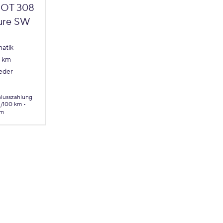
OT 308
lure SW
atik
3 km
Leder
hlusszahlung
 l/100 km
km