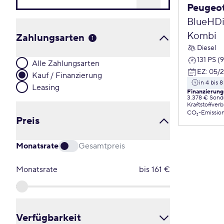
Peugeo
BlueHDi
Kombi
Zahlungsarten
1
Diesel
131 PS (
Alle Zahlungsarten
EZ
:
05/
Kauf / Finanzierung
in 4 bis
Leasing
Finanzierung
3.378 € Sond
Kraftstoffver
CO₂-Emissio
Preis
Monatsrate
Gesamtpreis
Monatsrate
bis
161
€
Verfügbarkeit