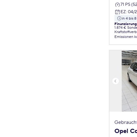
71 PS (5
EZ
:
04/
in 4 bis
Finanzierung
1.874 € Sond
Kraftstoffver
Emissionen
k
Gebrauch
Opel C