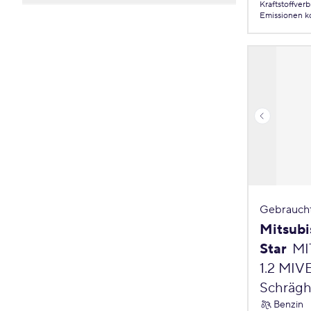
8 (0)
Kraftstoffver
5 (0)
Scheckheftgepflegt (0)
Weiß (0)
Emissionen
k
9 (0)
TÜV neu (0)
Gelb (0)
Nichtraucher (0)
Gebrauch
Mitsubi
Star
MI
1.2 MIV
Schrägh
Benzin