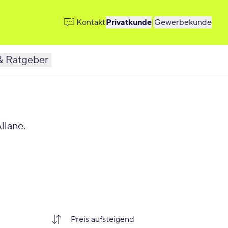
Kontakt
Privatkunde
|
Gewerbekunde
& Ratgeber
llane.