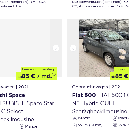
brauch (kombiniert)
:
k.A.
CO₂-
Kraftstoffverbrauch (kombiniert)
:
5,5
ombiniert
:
k.A.
CO₂-Emissionen
kombiniert
:
125 g/
Finanzierungsanfrage
Finanzie
85 €
/ mtl.
85 €
ab
ab
twagen | 2021
Gebrauchtwagen | 2021
shi Space
Fiat 500
FIAT 500 1
TSUBISHI Space Star
N3 Hybrid CULT
EC Select
Schräghecklimousine
Benzin
Manue
ecklimousine
69 PS (51 kW)
16.86
Manuell