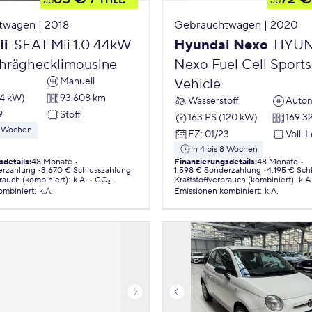
ab
ab
twagen | 2018
Gebrauchtwagen | 2020
ii
SEAT Mii 1.0 44kW
Hyundai Nexo
HYUN
chräghecklimousine
Nexo Fuel Cell Sports 
Manuell
Vehicle
44 kW)
93.608 km
Wasserstoff
Autom
9
Stoff
163 PS (120 kW)
169.3
 8 Wochen
EZ
:
01/23
Voll-
in 4 bis 8 Wochen
sdetails
:
48 Monate
Finanzierungsdetails
:
48 Monate
erzahlung
3.670 € Schlusszahlung
1.598 € Sonderzahlung
4.195 € Sch
brauch (kombiniert)
:
k.A.
CO₂-
Kraftstoffverbrauch (kombiniert)
:
k.A
ombiniert
:
k.A.
Emissionen
kombiniert
:
k.A.