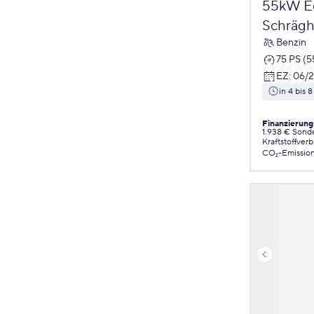
55kW Ed
Schrägh
Benzin
75 PS (
EZ
:
06/
in 4 bis
Finanzierung
1.938 € Sond
Kraftstoffver
CO₂-Emissio