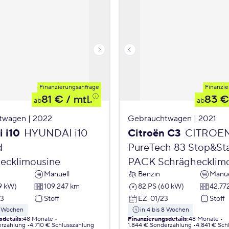
Finanzierungsanfrage
Finanzie
81 €
/ mtl.
83 €
ab
ab
twagen | 2022
Gebrauchtwagen | 2021
 i10
HYUNDAI i10
Citroën C3
CITROE
d
PureTech 83 Stop&St
ecklimousine
PACK Schräghecklim
Manuell
Benzin
Manue
9 kW)
109.247 km
82 PS (60 kW)
42.77
23
Stoff
EZ
:
01/23
Stoff
 8 Wochen
in 4 bis 8 Wochen
sdetails
:
48 Monate
Finanzierungsdetails
:
48 Monate
erzahlung
4.710 € Schlusszahlung
1.844 € Sonderzahlung
4.841 € Sch