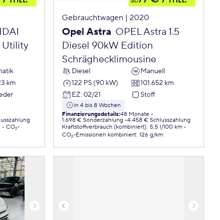
ab
Gebrauchtwagen | 2020
DAI
Opel Astra
OPEL Astra 1.5
Utility
Diesel 90kW Edition
Schräghecklimousine
atik
Diesel
Manuell
23 km
122 PS (90 kW)
101.652 km
Leder
EZ
:
02/21
Stoff
in 4 bis 8 Wochen
Finanzierungsdetails
:
48 Monate
lusszahlung
1.698 € Sonderzahlung
4.458 € Schlusszahlung
.
CO₂-
Kraftstoffverbrauch (kombiniert)
:
5,5 l/100 km
CO₂-Emissionen
kombiniert
:
126 g/km