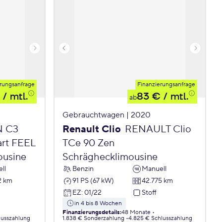
rungsanfrage
Finanzierungsanfrage
/ mtl.
83 €
/ mtl.
ab
Gebrauchtwagen | 2020
N C3
Renault Clio
RENAULT Clio
art FEEL
TCe 90 Zen
ousine
Schräghecklimousine
ll
Benzin
Manuell
2 km
91 PS (67 kW)
42.775 km
EZ
:
01/22
Stoff
in 4 bis 8 Wochen
Finanzierungsdetails
:
48 Monate
lusszahlung
1.838 € Sonderzahlung
4.825 € Schlusszahlung