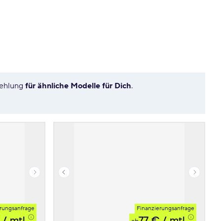
fehlung
für ähnliche Modelle für Dich
.
rungsanfrage
Finanzierungsanfrage
/ mtl.
77 €
/ mtl.