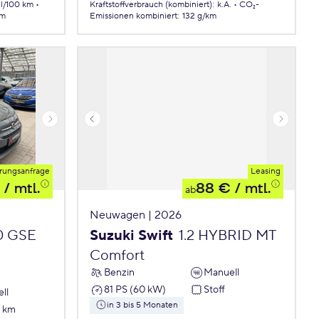
 l/100 km
Kraftstoffverbrauch (kombiniert)
:
k.A.
CO₂-
km
Emissionen
kombiniert
:
132 g/km
rungsanfrage
Leasing
/ mtl.
88 €
/ mtl.
ab
Neuwagen | 2026
.0 GSE
Suzuki Swift
1.2 HYBRID MT
Comfort
Benzin
Manuell
81 PS (60 kW)
Stoff
ll
in 3 bis 5 Monaten
7 km