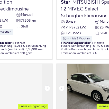
ition
Star
MITSUBISHI Spa
ecklimousine
1.2 MIVEC Select
Manuell
Schräghecklimousine
55 kW)
71.308 km
Benzin
Manue
22
Stoff
71 PS (52 kW)
25.79
 8 Wochen
EZ
:
06/23
Stoff
in 4 bis 8 Wochen
sdetails
:
48 Monate
Finanzierungsdetails
:
48 Monate
erzahlung
5.088 € Schlusszahlung
1.958 € Sonderzahlung
5.140 € Sch
brauch (kombiniert)
:
5,3 l/100 km
Kraftstoffverbrauch (kombiniert)
:
k.A
nen
kombiniert
:
120 g/km
Emissionen
kombiniert
:
k.A.
Finanzierungsanfrage
Finanzie