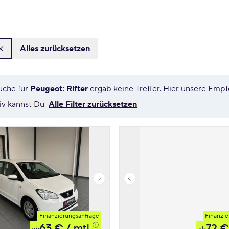
Alles zurücksetzen
uche für
Peugeot: Rifter
ergab keine Treffer. Hier unsere Emp
tiv kannst Du
Alle Filter zurücksetzen
Finanzierungsanfrage
Finanzie
63 €
/ mtl.
72 €