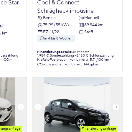
ce Star
Cool & Connect
Schräghecklimousine
Benzin
Manuell
75 PS (55 kW)
89.944 km
ll
EZ
:
11/22
Stoff
6 km
in 4 bis 8 Wochen
Finanzierungsdetails
:
48 Monate
lusszahlung
1.954 € Sonderzahlung
5.130 € Schlusszahlung
.
CO₂-
Kraftstoffverbrauch (kombiniert)
:
5,7 l/100 km
CO₂-Emissionen
kombiniert
:
144 g/km
rungsanfrage
Finanzierungsanfrage