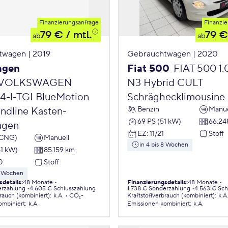
Finanzierungsanfrage
Finanzie
79 €
/ mtl.
79 €
ab
ab
twagen | 2019
Gebrauchtwagen | 2020
agen
Fiat 500
FIAT 500 1
VOLKSWAGEN
N3 Hybrid CULT
,4-l-TGI BlueMotion
Schräghecklimousine
Benzin
Manue
endline Kasten-
69 PS (51 kW)
66.24
agen
EZ
:
11/21
Stoff
(CNG)
Manuell
in 4 bis 8 Wochen
81 kW)
85.159 km
0
Stoff
 8 Wochen
sdetails
:
48 Monate
Finanzierungsdetails
:
48 Monate
erzahlung
4.605 € Schlusszahlung
1.738 € Sonderzahlung
4.563 € Sch
brauch (kombiniert)
:
k.A.
CO₂-
Kraftstoffverbrauch (kombiniert)
:
k.A
ombiniert
:
k.A.
Emissionen
kombiniert
:
k.A.