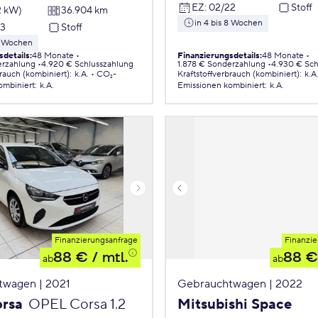
EZ
:
02/22
Stoff
2 kW)
36.904 km
in 4 bis 8 Wochen
23
Stoff
 8 Wochen
sdetails
:
48 Monate
Finanzierungsdetails
:
48 Monate
erzahlung
4.920 € Schlusszahlung
1.878 € Sonderzahlung
4.930 € Sch
brauch (kombiniert)
:
k.A.
CO₂-
Kraftstoffverbrauch (kombiniert)
:
k.A
ombiniert
:
k.A.
Emissionen
kombiniert
:
k.A.
Finanzierungsanfrage
Finanzie
88 €
/ mtl.
88 €
ab
ab
twagen | 2021
Gebrauchtwagen | 2022
orsa
OPEL Corsa 1.2
Mitsubishi Space