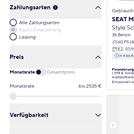
Zahlungsarten
1
Gebrauch
SEAT M
Alle Zahlungsarten
Style S
Kauf / Finanzierung
Benzin
Leasing
60 PS (
EZ
:
07/1
Preis
in 4 bis
Finanzierung
Monatsrate
Gesamtpreis
1.398 € Sond
Kraftstoffver
Emissionen
k
Monatsrate
bis
2535
€
Verfügbarkeit
Alle