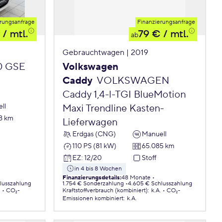
rungsanfrage
Finanzierungsanfrage
/ mtl.
79 €
/ mtl.
ab
Gebrauchtwagen | 2019
.0 GSE
Volkswagen
Caddy
VOLKSWAGEN
Caddy 1,4-l-TGI BlueMotion
ll
Maxi Trendline Kasten-
8 km
Lieferwagen
Erdgas (CNG)
Manuell
110 PS (81 kW)
65.085 km
EZ
:
12/20
Stoff
in 4 bis 8 Wochen
Finanzierungsdetails
:
48 Monate
lusszahlung
1.754 € Sonderzahlung
4.605 € Schlusszahlung
.
CO₂-
Kraftstoffverbrauch (kombiniert)
:
k.A.
CO₂-
Emissionen
kombiniert
:
k.A.