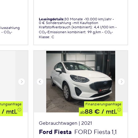
Leasingdetails
:
30 Monate
10.000 km/Jahr
0 € Sonderzahlung
mit Kaufoption
Kraftstoffverbrauch (kombiniert)
:
4,4 l/100 km
lusszahlung
.
CO₂-
CO₂-Emissionen
kombiniert
:
99 g/km
CO₂-
Klasse
:
C
rungsanfrage
Finanzierungsanfrage
/ mtl.
88 €
/ mtl.
ab
Gebrauchtwagen | 2021
Ford Fiesta
FORD Fiesta 1,1