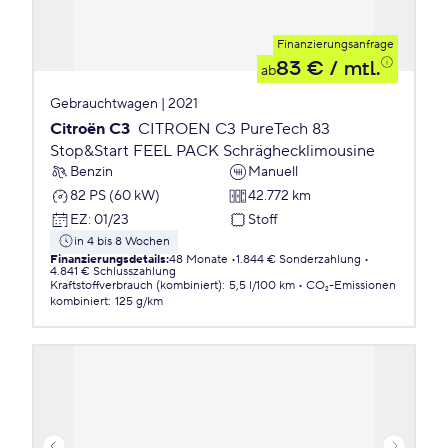
Finanzierungsanfrage
83 €
/ mtl.
ab
Gebrauchtwagen | 2021
Citroën C3
CITROEN C3 PureTech 83
Stop&Start FEEL PACK Schräghecklimousine
Benzin
Manuell
82 PS (60 kW)
42.772 km
EZ
:
01/23
Stoff
in 4 bis 8 Wochen
Finanzierungsdetails
:
48 Monate
1.844 € Sonderzahlung
4.841 € Schlusszahlung
Kraftstoffverbrauch (kombiniert)
:
5,5 l/100 km
CO₂-Emissionen
kombiniert
:
125 g/km