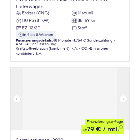
Lieferwagen
Erdgas (CNG)
Manuell
110 PS (81 kW)
85.159 km
EZ
:
12/20
Stoff
in 4 bis 8 Wochen
Finanzierungsdetails
:
48 Monate
1.754 € Sonderzahlung
4.605 € Schlusszahlung
Kraftstoffverbrauch (kombiniert)
:
k.A.
CO₂-Emissionen
kombiniert
:
k.A.
Finanzierungsanfrage
79 €
/ mtl.
ab