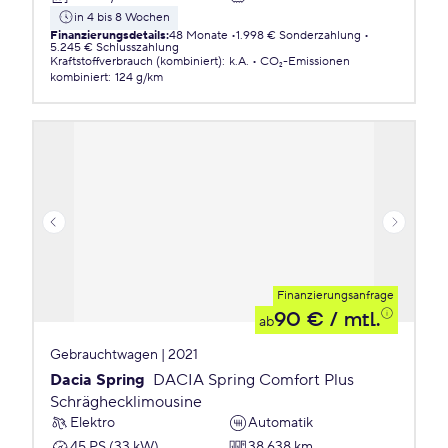
in 4 bis 8 Wochen
Finanzierungsdetails
:
48 Monate
1.998 € Sonderzahlung
5.245 € Schlusszahlung
Kraftstoffverbrauch (kombiniert)
:
k.A.
CO₂-Emissionen
kombiniert
:
124 g/km
Finanzierungsanfrage
90 €
/ mtl.
ab
Gebrauchtwagen | 2021
Dacia Spring
DACIA Spring Comfort Plus
Schräghecklimousine
Elektro
Automatik
45 PS (33 kW)
38.638 km