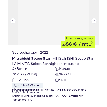
Finanzierungsanfrage
88 €
/ mtl.
ab
Gebrauchtwagen | 2022
Mitsubishi Space Star
MITSUBISHI Space Star
1.2 MIVEC Select Schräghecklimousine
Benzin
Manuell
71 PS (52 kW)
25.796 km
EZ
:
06/23
Stoff
in 4 bis 8 Wochen
Finanzierungsdetails
:
48 Monate
1.958 € Sonderzahlung
5.140 € Schlusszahlung
Kraftstoffverbrauch (kombiniert)
:
k.A.
CO₂-Emissionen
kombiniert
:
k.A.