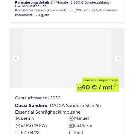
Finanzierungsdetails
:
84 Monate
6.850 € Sonderzahlung
0 € Schlusszahlung
Kraftstoffverbrauch (kombiniert)
:
5,3 l/100 km
CO₂-Emissionen
kombiniert
:
120 g/km
Finanzierungsanfrage
90 €
/ mtl.
ab
Gebrauchtwagen | 2020
Dacia Sandero
DACIA Sandero SCe 65
Essential Schräghecklimousine
Benzin
Manuell
67 PS (49 kW)
55.175 km
EZ
:
04/22
Stoff