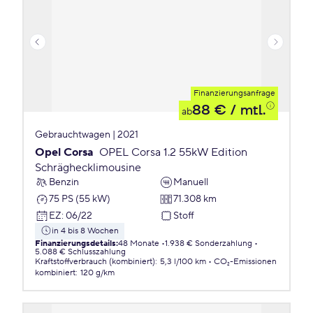
Finanzierungsanfrage
88 €
/ mtl.
ab
Gebrauchtwagen | 2021
Opel Corsa
OPEL Corsa 1.2 55kW Edition
Schräghecklimousine
Benzin
Manuell
75 PS (55 kW)
71.308 km
EZ
:
06/22
Stoff
in 4 bis 8 Wochen
Finanzierungsdetails
:
48 Monate
1.938 € Sonderzahlung
5.088 € Schlusszahlung
Kraftstoffverbrauch (kombiniert)
:
5,3 l/100 km
CO₂-Emissionen
kombiniert
:
120 g/km