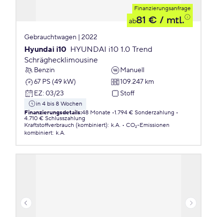
Finanzierungsanfrage
81 €
/ mtl.
ab
Gebrauchtwagen | 2022
Hyundai i10
HYUNDAI i10 1.0 Trend
Schräghecklimousine
Benzin
Manuell
67 PS (49 kW)
109.247 km
EZ
:
03/23
Stoff
in 4 bis 8 Wochen
Finanzierungsdetails
:
48 Monate
1.794 € Sonderzahlung
4.710 € Schlusszahlung
Kraftstoffverbrauch (kombiniert)
:
k.A.
CO₂-Emissionen
kombiniert
:
k.A.