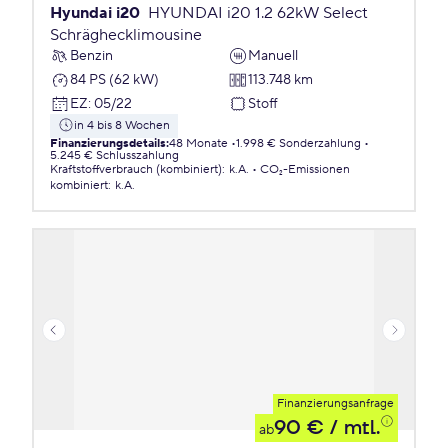
Hyundai i20
HYUNDAI i20 1.2 62kW Select
Schräghecklimousine
Benzin
Manuell
84 PS (62 kW)
113.748 km
EZ
:
05/22
Stoff
in 4 bis 8 Wochen
Finanzierungsdetails
:
48 Monate
1.998 € Sonderzahlung
5.245 € Schlusszahlung
Kraftstoffverbrauch (kombiniert)
:
k.A.
CO₂-Emissionen
kombiniert
:
k.A.
Finanzierungsanfrage
90 €
/ mtl.
ab