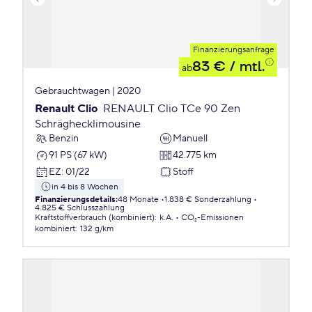
Finanzierungsanfrage
83 €
/ mtl.
ab
Gebrauchtwagen | 2020
Renault Clio
RENAULT Clio TCe 90 Zen
Schräghecklimousine
Benzin
Manuell
91 PS (67 kW)
42.775 km
EZ
:
01/22
Stoff
in 4 bis 8 Wochen
Finanzierungsdetails
:
48 Monate
1.838 € Sonderzahlung
4.825 € Schlusszahlung
Kraftstoffverbrauch (kombiniert)
:
k.A.
CO₂-Emissionen
kombiniert
:
132 g/km