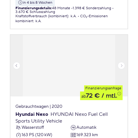
in 4 bis 8 Wochen
Finanzierungsdetails
:
48 Monate
1.398 € Sonderzahlung
3.670 € Schlusszahlung
Kraftstoffverbrauch (kombiniert)
:
k.A.
CO₂-Emissionen
kombiniert
:
k.A.
Finanzierungsanfrage
72 €
/ mtl.
ab
Gebrauchtwagen | 2020
Hyundai Nexo
HYUNDAI Nexo Fuel Cell
Sports Utility Vehicle
Wasserstoff
Automatik
163 PS (120 kW)
169.323 km