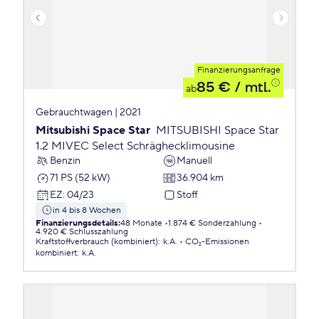
Finanzierungsanfrage
85 €
/ mtl.
ab
Gebrauchtwagen | 2021
Mitsubishi Space Star
MITSUBISHI Space Star
1.2 MIVEC Select Schräghecklimousine
Benzin
Manuell
71 PS (52 kW)
36.904 km
EZ
:
04/23
Stoff
in 4 bis 8 Wochen
Finanzierungsdetails
:
48 Monate
1.874 € Sonderzahlung
4.920 € Schlusszahlung
Kraftstoffverbrauch (kombiniert)
:
k.A.
CO₂-Emissionen
kombiniert
:
k.A.