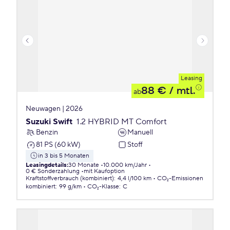
Leasing
88 €
/ mtl.
ab
Neuwagen | 2026
Suzuki Swift
1.2 HYBRID MT Comfort
Benzin
Manuell
81 PS (60 kW)
Stoff
in 3 bis 5 Monaten
Leasingdetails
:
30 Monate
10.000 km/Jahr
0 € Sonderzahlung
mit Kaufoption
Kraftstoffverbrauch (kombiniert)
:
4,4 l/100 km
CO₂-Emissionen
kombiniert
:
99 g/km
CO₂-Klasse
:
C