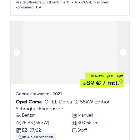
Kraftstoffverbrauch (kombiniert)
:
k.A.
CO₂-Emissionen
kombiniert
:
k.A.
Finanzierungsanfrage
89 €
/ mtl.
ab
Gebrauchtwagen | 2021
Opel Corsa
OPEL Corsa 1.2 55kW Edition
Schräghecklimousine
Benzin
Manuell
75 PS (55 kW)
30.058 km
EZ
:
07/22
Stoff
in 4 bis 8 Wochen