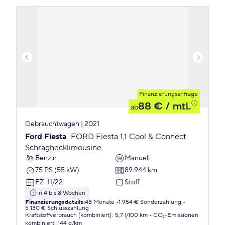
Finanzierungsanfrage
88 €
/ mtl.
ab
Gebrauchtwagen | 2021
Ford Fiesta
FORD Fiesta 1,1 Cool & Connect
Schräghecklimousine
Benzin
Manuell
75 PS (55 kW)
89.944 km
EZ
:
11/22
Stoff
in 4 bis 8 Wochen
Finanzierungsdetails
:
48 Monate
1.954 € Sonderzahlung
5.130 € Schlusszahlung
Kraftstoffverbrauch (kombiniert)
:
5,7 l/100 km
CO₂-Emissionen
kombiniert
:
144 g/km