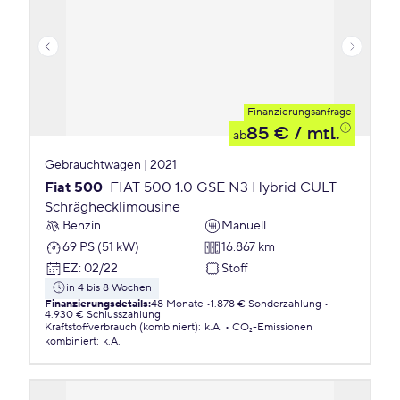
Finanzierungsanfrage
85 €
/ mtl.
ab
Gebrauchtwagen | 2021
Fiat 500
FIAT 500 1.0 GSE N3 Hybrid CULT
Schräghecklimousine
Benzin
Manuell
69 PS (51 kW)
16.867 km
EZ
:
02/22
Stoff
in 4 bis 8 Wochen
Finanzierungsdetails
:
48 Monate
1.878 € Sonderzahlung
4.930 € Schlusszahlung
Kraftstoffverbrauch (kombiniert)
:
k.A.
CO₂-Emissionen
kombiniert
:
k.A.