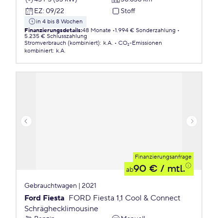
EZ
:
09/22
Stoff
in 4 bis 8 Wochen
Finanzierungsdetails
:
48 Monate
1.994 € Sonderzahlung
5.235 € Schlusszahlung
Stromverbrauch (kombiniert)
:
k.A.
CO₂-Emissionen
kombiniert
:
k.A.
Finanzierungsanfrage
90 €
/ mtl.
ab
Gebrauchtwagen | 2021
Ford Fiesta
FORD Fiesta 1,1 Cool & Connect
Schräghecklimousine