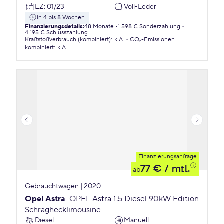
EZ
:
01/23
Voll-Leder
in 4 bis 8 Wochen
Finanzierungsdetails
:
48 Monate
1.598 € Sonderzahlung
4.195 € Schlusszahlung
Kraftstoffverbrauch (kombiniert)
:
k.A.
CO₂-Emissionen
kombiniert
:
k.A.
Finanzierungsanfrage
77 €
/ mtl.
ab
Gebrauchtwagen | 2020
Opel Astra
OPEL Astra 1.5 Diesel 90kW Edition
Schräghecklimousine
Diesel
Manuell