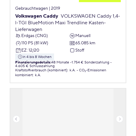
Gebrauchtwagen | 2019
Volkswagen Caddy
VOLKSWAGEN Caddy 1,4-
l-TGI BlueMotion Maxi Trendline Kasten-
Lieferwagen
Erdgas (CNG)
Manuell
110 PS (81 kW)
65.085 km
EZ
:
12/20
Stoff
in 4 bis 8 Wochen
Finanzierungsdetails
:
48 Monate
1.754 € Sonderzahlung
4.605 € Schlusszahlung
Kraftstoffverbrauch (kombiniert)
:
k.A.
CO₂-Emissionen
kombiniert
:
k.A.