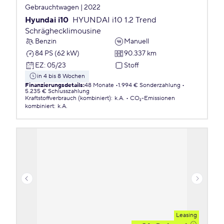
Gebrauchtwagen | 2022
Hyundai i10
HYUNDAI i10 1.2 Trend
Schräghecklimousine
Benzin
Manuell
84 PS (62 kW)
90.337 km
EZ
:
05/23
Stoff
in 4 bis 8 Wochen
Finanzierungsdetails
:
48 Monate
1.994 € Sonderzahlung
5.235 € Schlusszahlung
Kraftstoffverbrauch (kombiniert)
:
k.A.
CO₂-Emissionen
kombiniert
:
k.A.
Leasing