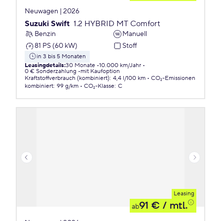
Neuwagen | 2026
Suzuki Swift
1.2 HYBRID MT Comfort
Benzin
Manuell
81 PS (60 kW)
Stoff
in 3 bis 5 Monaten
Leasingdetails
:
30 Monate
10.000 km/Jahr
0 € Sonderzahlung
mit Kaufoption
Kraftstoffverbrauch (kombiniert)
:
4,4 l/100 km
CO₂-Emissionen
kombiniert
:
99 g/km
CO₂-Klasse
:
C
Leasing
91 €
/ mtl.
ab