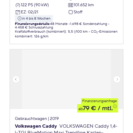
122 PS (90 kW)
101.652 km
EZ
:
02/21
Stoff
in 4 bis 8 Wochen
Finanzierungsdetails
:
48 Monate
1.698 € Sonderzahlung
4.458 € Schlusszahlung
Kraftstoffverbrauch (kombiniert)
:
5,5 l/100 km
CO₂-Emissionen
kombiniert
:
126 g/km
Finanzierungsanfrage
79 €
/ mtl.
ab
Gebrauchtwagen | 2019
Volkswagen Caddy
VOLKSWAGEN Caddy 1,4-
l-TGI BlueMotion Maxi Trendline Kasten-