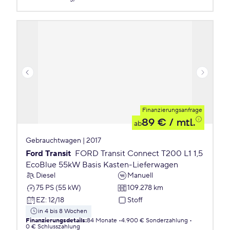
Finanzierungsanfrage
89 €
/ mtl.
ab
Gebrauchtwagen | 2017
Ford Transit
FORD Transit Connect T200 L1 1,5
EcoBlue 55kW Basis Kasten-Lieferwagen
Diesel
Manuell
75 PS (55 kW)
109.278 km
EZ
:
12/18
Stoff
in 4 bis 8 Wochen
Finanzierungsdetails
:
84 Monate
4.900 € Sonderzahlung
0 € Schlusszahlung