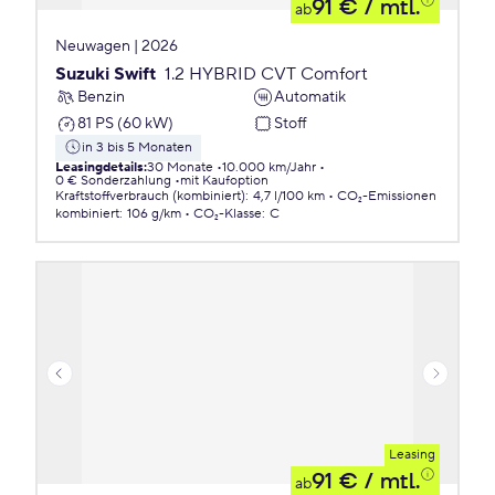
91 €
/ mtl.
ab
Neuwagen | 2026
Suzuki Swift
1.2 HYBRID CVT Comfort
Benzin
Automatik
81 PS (60 kW)
Stoff
in 3 bis 5 Monaten
Leasingdetails
:
30 Monate
10.000 km/Jahr
0 € Sonderzahlung
mit Kaufoption
Kraftstoffverbrauch (kombiniert)
:
4,7 l/100 km
CO₂-Emissionen
kombiniert
:
106 g/km
CO₂-Klasse
:
C
Leasing
91 €
/ mtl.
ab