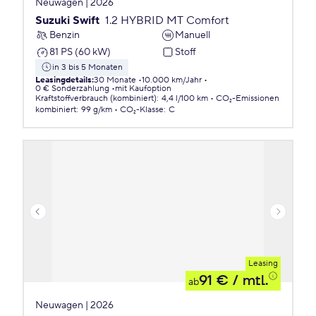
Neuwagen | 2026
Suzuki Swift
1.2 HYBRID MT Comfort
Benzin
Manuell
81 PS (60 kW)
Stoff
in 3 bis 5 Monaten
Leasingdetails
:
30 Monate
10.000 km/Jahr
0 € Sonderzahlung
mit Kaufoption
Kraftstoffverbrauch (kombiniert)
:
4,4 l/100 km
CO₂-Emissionen
kombiniert
:
99 g/km
CO₂-Klasse
:
C
Leasing
91 €
/ mtl.
ab
Neuwagen | 2026