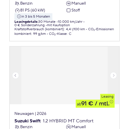
Benzin
Manuell
81 PS (60 kW)
Stoff
in 3 bis 5 Monaten
Leasingdetails
:
30 Monate
10.000 km/Jahr
0 € Sonderzahlung
mit Kaufoption
Kraftstoffverbrauch (kombiniert)
:
4,4 l/100 km
CO₂-Emissionen
kombiniert
:
99 g/km
CO₂-Klasse
:
C
Leasing
91 €
/ mtl.
ab
Neuwagen | 2026
Suzuki Swift
1.2 HYBRID MT Comfort
Benzin
Manuell