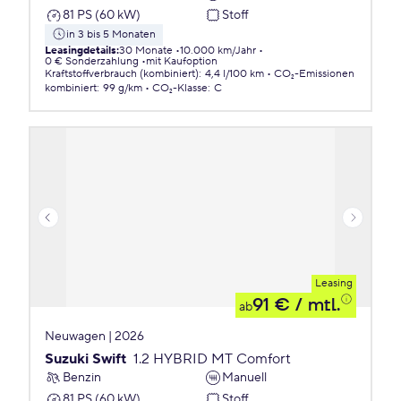
81 PS (60 kW)
Stoff
in 3 bis 5 Monaten
Leasingdetails
:
30 Monate
10.000 km/Jahr
0 € Sonderzahlung
mit Kaufoption
Kraftstoffverbrauch (kombiniert)
:
4,4 l/100 km
CO₂-Emissionen
kombiniert
:
99 g/km
CO₂-Klasse
:
C
Leasing
91 €
/ mtl.
ab
Neuwagen | 2026
Suzuki Swift
1.2 HYBRID MT Comfort
Benzin
Manuell
81 PS (60 kW)
Stoff