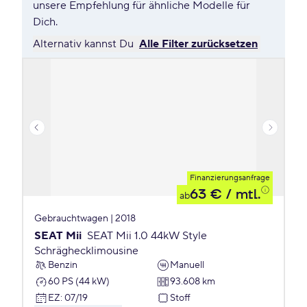
unsere Empfehlung für ähnliche Modelle für
Dich.
Alternativ kannst Du
Alle Filter zurücksetzen
Finanzierungsanfrage
63 €
/ mtl.
ab
Gebrauchtwagen | 2018
SEAT Mii
SEAT Mii 1.0 44kW Style
Schräghecklimousine
Benzin
Manuell
60 PS (44 kW)
93.608 km
EZ
:
07/19
Stoff