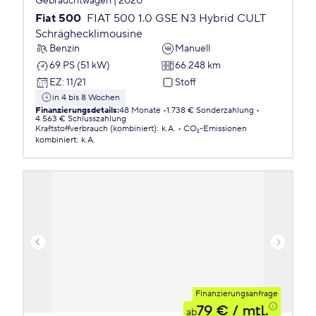
Gebrauchtwagen | 2020
Fiat 500
FIAT 500 1.0 GSE N3 Hybrid CULT
Schräghecklimousine
Benzin
Manuell
69 PS (51 kW)
66.248 km
EZ
:
11/21
Stoff
in 4 bis 8 Wochen
Finanzierungsdetails
:
48 Monate
1.738 € Sonderzahlung
4.563 € Schlusszahlung
Kraftstoffverbrauch (kombiniert)
:
k.A.
CO₂-Emissionen
kombiniert
:
k.A.
Finanzierungsanfrage
79 €
/ mtl.
ab