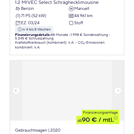
1.2 MIVEC Select Schräghecklimousine
Benzin
Manuell
71 PS (52 kW)
44.961 km
EZ
:
03/24
Stoff
in 4 bis 8 Wochen
Finanzierungsdetails
:
48 Monate
1.998 € Sonderzahlung
5.245 € Schlusszahlung
Kraftstoffverbrauch (kombiniert)
:
k.A.
CO₂-Emissionen
kombiniert
:
k.A.
Finanzierungsanfrage
90 €
/ mtl.
ab
Gebrauchtwagen | 2020