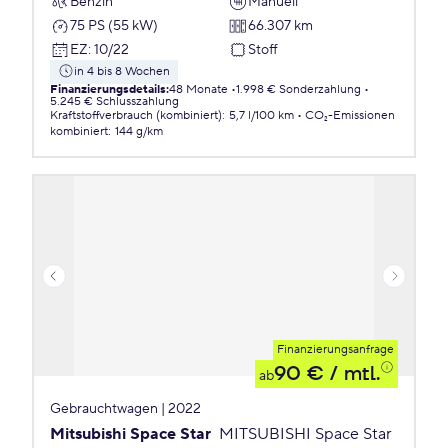
Benzin
Manuell
75 PS (55 kW)
66.307 km
EZ
:
10/22
Stoff
in 4 bis 8 Wochen
Finanzierungsdetails
:
48 Monate
1.998 € Sonderzahlung
5.245 € Schlusszahlung
Kraftstoffverbrauch (kombiniert)
:
5,7 l/100 km
CO₂-Emissionen
kombiniert
:
144 g/km
Finanzierungsanfrage
90 €
/ mtl.
ab
Gebrauchtwagen | 2022
Mitsubishi Space Star
MITSUBISHI Space Star