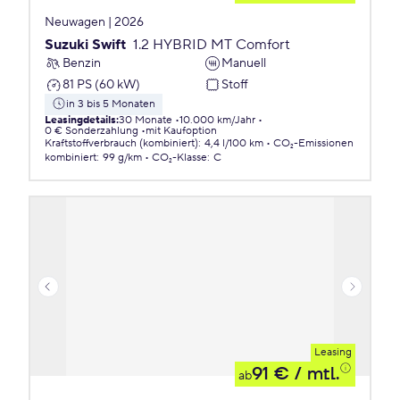
Neuwagen | 2026
Suzuki Swift
1.2 HYBRID MT Comfort
Benzin
Manuell
81 PS (60 kW)
Stoff
in 3 bis 5 Monaten
Leasingdetails
:
30 Monate
10.000 km/Jahr
0 € Sonderzahlung
mit Kaufoption
Kraftstoffverbrauch (kombiniert)
:
4,4 l/100 km
CO₂-Emissionen
kombiniert
:
99 g/km
CO₂-Klasse
:
C
Leasing
91 €
/ mtl.
ab