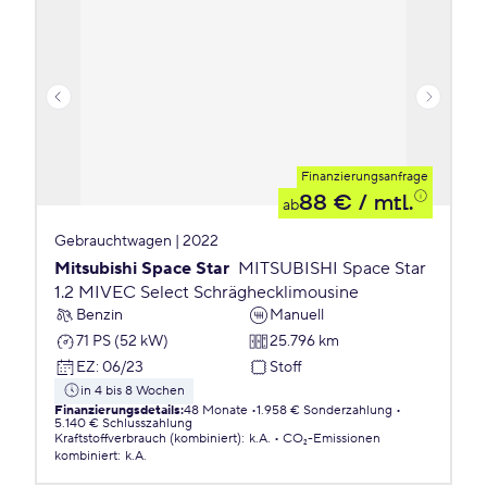
Finanzierungsanfrage
88 €
/ mtl.
ab
Gebrauchtwagen | 2022
Mitsubishi Space Star
MITSUBISHI Space Star
1.2 MIVEC Select Schräghecklimousine
Benzin
Manuell
71 PS (52 kW)
25.796 km
EZ
:
06/23
Stoff
in 4 bis 8 Wochen
Finanzierungsdetails
:
48 Monate
1.958 € Sonderzahlung
5.140 € Schlusszahlung
Kraftstoffverbrauch (kombiniert)
:
k.A.
CO₂-Emissionen
kombiniert
:
k.A.