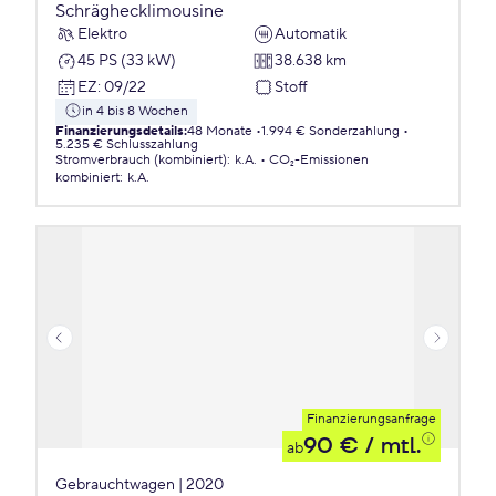
Schräghecklimousine
Elektro
Automatik
45 PS (33 kW)
38.638 km
EZ
:
09/22
Stoff
in 4 bis 8 Wochen
Finanzierungsdetails
:
48 Monate
1.994 € Sonderzahlung
5.235 € Schlusszahlung
Stromverbrauch (kombiniert)
:
k.A.
CO₂-Emissionen
kombiniert
:
k.A.
Finanzierungsanfrage
90 €
/ mtl.
ab
Gebrauchtwagen | 2020