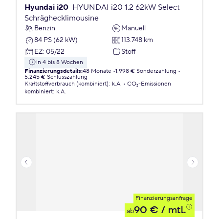
Hyundai i20
HYUNDAI i20 1.2 62kW Select
Schräghecklimousine
Benzin
Manuell
84 PS (62 kW)
113.748 km
EZ
:
05/22
Stoff
in 4 bis 8 Wochen
Finanzierungsdetails
:
48 Monate
1.998 € Sonderzahlung
5.245 € Schlusszahlung
Kraftstoffverbrauch (kombiniert)
:
k.A.
CO₂-Emissionen
kombiniert
:
k.A.
Finanzierungsanfrage
90 €
/ mtl.
ab