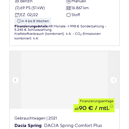
Benzin
Manuell
69 PS (51 kW)
16.867 km
EZ
:
02/22
Stoff
in 4 bis 8 Wochen
Finanzierungsdetails
:
48 Monate
1.998 € Sonderzahlung
5.245 € Schlusszahlung
Kraftstoffverbrauch (kombiniert)
:
k.A.
CO₂-Emissionen
kombiniert
:
k.A.
Finanzierungsanfrage
90 €
/ mtl.
ab
Gebrauchtwagen | 2021
Dacia Spring
DACIA Spring Comfort Plus