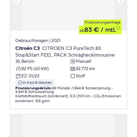
Finanzierungsanfrage
83 €
/ mtl.
ab
Gebrauchtwagen | 2021
Citroën C3
CITROEN C3 PureTech 83
Stop&Start FEEL PACK Schräghecklimousine
Benzin
Manuell
82 PS (60 kW)
42.772 km
EZ
:
01/23
Stoff
in 4 bis 8 Wochen
Finanzierungsdetails
:
48 Monate
1.844 € Sonderzahlung
4.841 € Schlusszahlung
Kraftstoffverbrauch (kombiniert)
:
5,5 l/100 km
CO₂-Emissionen
kombiniert
:
125 g/km