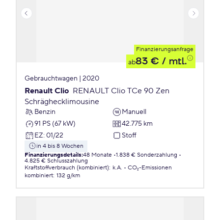
Finanzierungsanfrage
83 €
/ mtl.
ab
Gebrauchtwagen | 2020
Renault Clio
RENAULT Clio TCe 90 Zen
Schräghecklimousine
Benzin
Manuell
91 PS (67 kW)
42.775 km
EZ
:
01/22
Stoff
in 4 bis 8 Wochen
Finanzierungsdetails
:
48 Monate
1.838 € Sonderzahlung
4.825 € Schlusszahlung
Kraftstoffverbrauch (kombiniert)
:
k.A.
CO₂-Emissionen
kombiniert
:
132 g/km