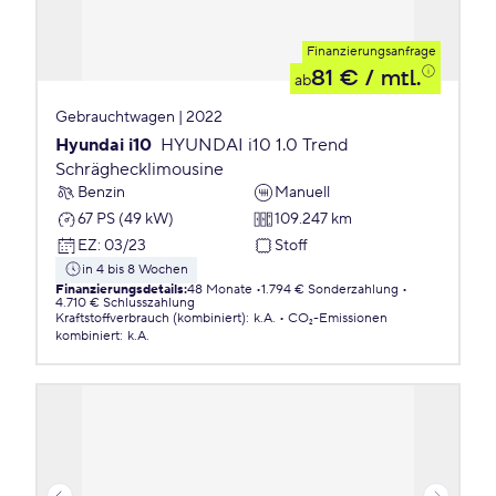
Finanzierungsanfrage
81 €
/ mtl.
ab
Gebrauchtwagen | 2022
Hyundai i10
HYUNDAI i10 1.0 Trend
Schräghecklimousine
Benzin
Manuell
67 PS (49 kW)
109.247 km
EZ
:
03/23
Stoff
in 4 bis 8 Wochen
Finanzierungsdetails
:
48 Monate
1.794 € Sonderzahlung
4.710 € Schlusszahlung
Kraftstoffverbrauch (kombiniert)
:
k.A.
CO₂-Emissionen
kombiniert
:
k.A.