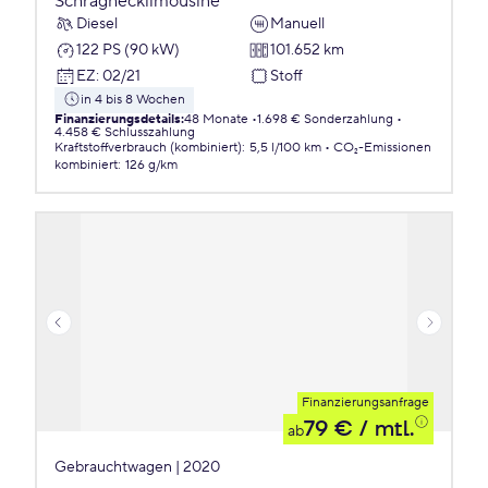
Schräghecklimousine
Diesel
Manuell
122 PS (90 kW)
101.652 km
EZ
:
02/21
Stoff
in 4 bis 8 Wochen
Finanzierungsdetails
:
48 Monate
1.698 € Sonderzahlung
4.458 € Schlusszahlung
Kraftstoffverbrauch (kombiniert)
:
5,5 l/100 km
CO₂-Emissionen
kombiniert
:
126 g/km
Finanzierungsanfrage
79 €
/ mtl.
ab
Gebrauchtwagen | 2020