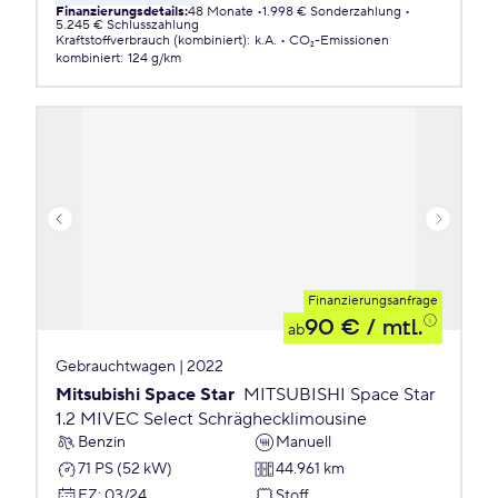
Finanzierungsdetails
:
48 Monate
1.998 € Sonderzahlung
5.245 € Schlusszahlung
Kraftstoffverbrauch (kombiniert)
:
k.A.
CO₂-Emissionen
kombiniert
:
124 g/km
Finanzierungsanfrage
90 €
/ mtl.
ab
Gebrauchtwagen | 2022
Mitsubishi Space Star
MITSUBISHI Space Star
1.2 MIVEC Select Schräghecklimousine
Benzin
Manuell
71 PS (52 kW)
44.961 km
EZ
:
03/24
Stoff