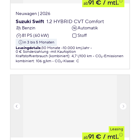
91 €
/ mtl.
ab
Neuwagen | 2026
Suzuki Swift
1.2 HYBRID CVT Comfort
Benzin
Automatik
81 PS (60 kW)
Stoff
in 3 bis 5 Monaten
Leasingdetails
:
30 Monate
10.000 km/Jahr
0 € Sonderzahlung
mit Kaufoption
Kraftstoffverbrauch (kombiniert)
:
4,7 l/100 km
CO₂-Emissionen
kombiniert
:
106 g/km
CO₂-Klasse
:
C
Leasing
91 €
/ mtl.
ab