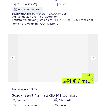
81 PS (60 kW)
Stoff
in 3 bis 5 Monaten
Leasingdetails
:
30 Monate
10.000 km/Jahr
0 € Sonderzahlung
mit Kaufoption
Kraftstoffverbrauch (kombiniert)
:
4,4 l/100 km
CO₂-Emissionen
kombiniert
:
99 g/km
CO₂-Klasse
:
C
Leasing
91 €
/ mtl.
ab
Neuwagen | 2026
Suzuki Swift
1.2 HYBRID MT Comfort
Benzin
Manuell
81 PS (60 kW)
Stoff