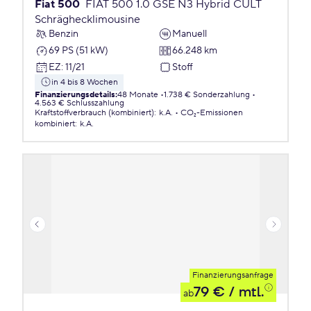
Fiat 500
FIAT 500 1.0 GSE N3 Hybrid CULT
Schräghecklimousine
Benzin
Manuell
69 PS (51 kW)
66.248 km
EZ
:
11/21
Stoff
in 4 bis 8 Wochen
Finanzierungsdetails
:
48 Monate
1.738 € Sonderzahlung
4.563 € Schlusszahlung
Kraftstoffverbrauch (kombiniert)
:
k.A.
CO₂-Emissionen
kombiniert
:
k.A.
Finanzierungsanfrage
79 €
/ mtl.
ab