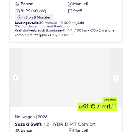
Benzin
Manuell
81 PS (60 kW)
Stoff
in 3 bis 5 Monaten
Leasingdetails
:
30 Monate
10.000 km/Jahr
0 € Sonderzahlung
mit Kaufoption
Kraftstoffverbrauch (kombiniert)
:
4,4 l/100 km
CO₂-Emissionen
kombiniert
:
99 g/km
CO₂-Klasse
:
C
Leasing
91 €
/ mtl.
ab
Neuwagen | 2026
Suzuki Swift
1.2 HYBRID MT Comfort
Benzin
Manuell