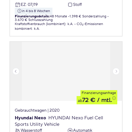
EZ
:
07/19
Stoff
in 4 bis 8 Wochen
Finanzierungsdetails
:
48 Monate
1.398 € Sonderzahlung
3.670 € Schlusszahlung
Kraftstoffverbrauch (kombiniert)
:
k.A.
CO₂-Emissionen
kombiniert
:
k.A.
Finanzierungsanfrage
72 €
/ mtl.
ab
Gebrauchtwagen | 2020
Hyundai Nexo
HYUNDAI Nexo Fuel Cell
Sports Utility Vehicle
Wasserstoff
Automatik