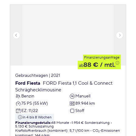
Finanzierungsanfrage
88 €
/ mtl.
ab
Gebrauchtwagen | 2021
Ford Fiesta
FORD Fiesta 1,1 Cool & Connect
Schräghecklimousine
Benzin
Manuell
75 PS (55 kW)
89.944 km
EZ
:
11/22
Stoff
in 4 bis 8 Wochen
Finanzierungsdetails
:
48 Monate
1.954 € Sonderzahlung
5.130 € Schlusszahlung
Kraftstoffverbrauch (kombiniert)
:
5,7 l/100 km
CO₂-Emissionen
kombiniert
:
144 g/km