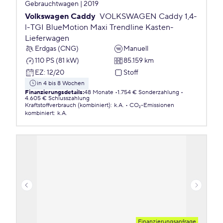
Gebrauchtwagen | 2019
Volkswagen Caddy
VOLKSWAGEN Caddy 1,4-
l-TGI BlueMotion Maxi Trendline Kasten-
Lieferwagen
Erdgas (CNG)
Manuell
110 PS (81 kW)
85.159 km
EZ
:
12/20
Stoff
in 4 bis 8 Wochen
Finanzierungsdetails
:
48 Monate
1.754 € Sonderzahlung
4.605 € Schlusszahlung
Kraftstoffverbrauch (kombiniert)
:
k.A.
CO₂-Emissionen
kombiniert
:
k.A.
Finanzierungsanfrage