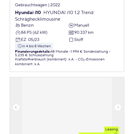
Gebrauchtwagen | 2022
Hyundai i10
HYUNDAI i10 1.2 Trend
Schräghecklimousine
Benzin
Manuell
84 PS (62 kW)
90.337 km
EZ
:
05/23
Stoff
in 4 bis 8 Wochen
Finanzierungsdetails
:
48 Monate
1.994 € Sonderzahlung
5.235 € Schlusszahlung
Kraftstoffverbrauch (kombiniert)
:
k.A.
CO₂-Emissionen
kombiniert
:
k.A.
Leasing