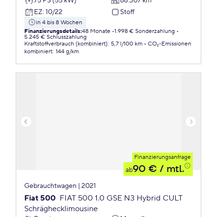
75 PS (55 kW)
66.307 km
EZ
:
10/22
Stoff
in 4 bis 8 Wochen
Finanzierungsdetails
:
48 Monate
1.998 € Sonderzahlung
5.245 € Schlusszahlung
Kraftstoffverbrauch (kombiniert)
:
5,7 l/100 km
CO₂-Emissionen
kombiniert
:
144 g/km
Finanzierungsanfrage
90 €
/ mtl.
ab
Gebrauchtwagen | 2021
Fiat 500
FIAT 500 1.0 GSE N3 Hybrid CULT
Schräghecklimousine