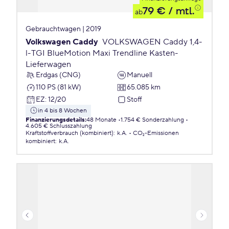
79 €
/ mtl.
ab
Gebrauchtwagen | 2019
Volkswagen Caddy
VOLKSWAGEN Caddy 1,4-
l-TGI BlueMotion Maxi Trendline Kasten-
Lieferwagen
Erdgas (CNG)
Manuell
110 PS (81 kW)
65.085 km
EZ
:
12/20
Stoff
in 4 bis 8 Wochen
Finanzierungsdetails
:
48 Monate
1.754 € Sonderzahlung
4.605 € Schlusszahlung
Kraftstoffverbrauch (kombiniert)
:
k.A.
CO₂-Emissionen
kombiniert
:
k.A.