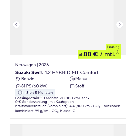
Leasing
88 €
/ mtl.
ab
Neuwagen | 2026
Suzuki Swift
1.2 HYBRID MT Comfort
Benzin
Manuell
81 PS (60 kW)
Stoff
in 3 bis 5 Monaten
Leasingdetails
:
30 Monate
10.000 km/Jahr
0 € Sonderzahlung
mit Kaufoption
Kraftstoffverbrauch (kombiniert)
:
4,4 l/100 km
CO₂-Emissionen
kombiniert
:
99 g/km
CO₂-Klasse
:
C