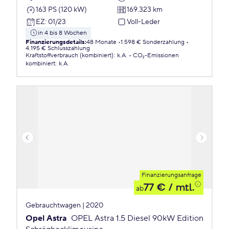
163 PS (120 kW)
169.323 km
EZ
:
01/23
Voll-Leder
in 4 bis 8 Wochen
Finanzierungsdetails
:
48 Monate
1.598 € Sonderzahlung
4.195 € Schlusszahlung
Kraftstoffverbrauch (kombiniert)
:
k.A.
CO₂-Emissionen
kombiniert
:
k.A.
Finanzierungsanfrage
77 €
/ mtl.
ab
Gebrauchtwagen | 2020
Opel Astra
OPEL Astra 1.5 Diesel 90kW Edition