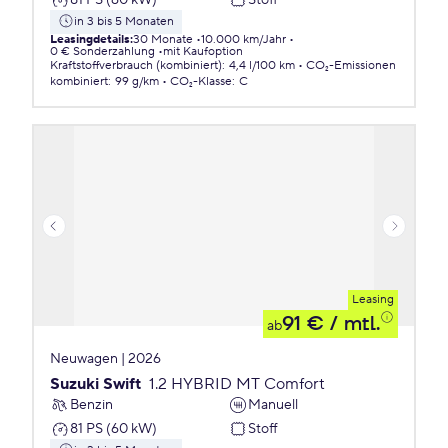
in 3 bis 5 Monaten
Leasingdetails
:
30 Monate
10.000 km/Jahr
0 € Sonderzahlung
mit Kaufoption
Kraftstoffverbrauch (kombiniert)
:
4,4 l/100 km
CO₂-Emissionen
kombiniert
:
99 g/km
CO₂-Klasse
:
C
Leasing
91 €
/ mtl.
ab
Neuwagen | 2026
Suzuki Swift
1.2 HYBRID MT Comfort
Benzin
Manuell
81 PS (60 kW)
Stoff