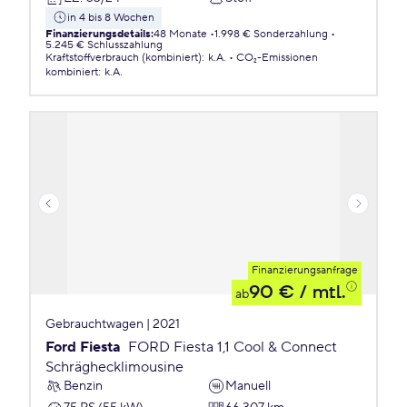
in 4 bis 8 Wochen
Finanzierungsdetails
:
48 Monate
1.998 € Sonderzahlung
5.245 € Schlusszahlung
Kraftstoffverbrauch (kombiniert)
:
k.A.
CO₂-Emissionen
kombiniert
:
k.A.
Finanzierungsanfrage
90 €
/ mtl.
ab
Gebrauchtwagen | 2021
Ford Fiesta
FORD Fiesta 1,1 Cool & Connect
Schräghecklimousine
Benzin
Manuell