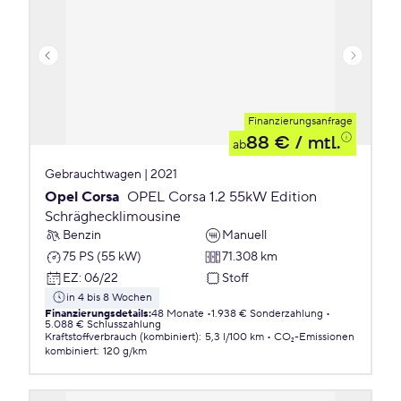
Finanzierungsanfrage
88 €
/ mtl.
ab
Gebrauchtwagen | 2021
Opel Corsa
OPEL Corsa 1.2 55kW Edition
Schräghecklimousine
Benzin
Manuell
75 PS (55 kW)
71.308 km
EZ
:
06/22
Stoff
in 4 bis 8 Wochen
Finanzierungsdetails
:
48 Monate
1.938 € Sonderzahlung
5.088 € Schlusszahlung
Kraftstoffverbrauch (kombiniert)
:
5,3 l/100 km
CO₂-Emissionen
kombiniert
:
120 g/km