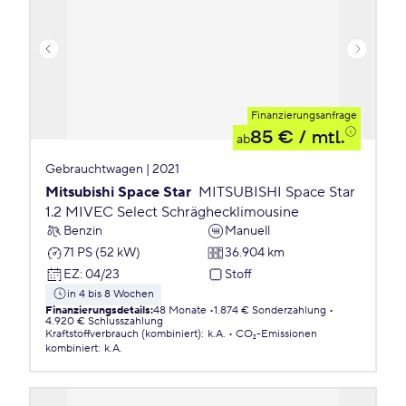
Finanzierungsanfrage
85 €
/ mtl.
ab
Gebrauchtwagen | 2021
Mitsubishi Space Star
MITSUBISHI Space Star
1.2 MIVEC Select Schräghecklimousine
Benzin
Manuell
71 PS (52 kW)
36.904 km
EZ
:
04/23
Stoff
in 4 bis 8 Wochen
Finanzierungsdetails
:
48 Monate
1.874 € Sonderzahlung
4.920 € Schlusszahlung
Kraftstoffverbrauch (kombiniert)
:
k.A.
CO₂-Emissionen
kombiniert
:
k.A.