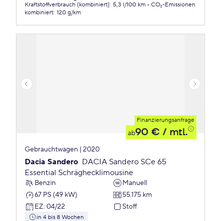
Kraftstoffverbrauch (kombiniert)
:
5,3 l/100 km
CO₂-Emissionen
kombiniert
:
120 g/km
Finanzierungsanfrage
90 €
/ mtl.
ab
Gebrauchtwagen | 2020
Dacia Sandero
DACIA Sandero SCe 65
Essential Schräghecklimousine
Benzin
Manuell
67 PS (49 kW)
55.175 km
EZ
:
04/22
Stoff
in 4 bis 8 Wochen