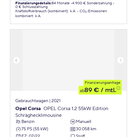
Finanzierungsdetails
:
84 Monate
4.900 € Sonderzahlung
0 € Schlusszahlung
Kraftstoffverbrauch (kombiniert)
:
k.A.
CO₂-Emissionen
kombiniert
:
k.A.
Finanzierungsanfrage
89 €
/ mtl.
ab
Gebrauchtwagen | 2021
Opel Corsa
OPEL Corsa 1.2 55kW Edition
Schräghecklimousine
Benzin
Manuell
75 PS (55 kW)
30.058 km
EZ
:
07/22
Stoff