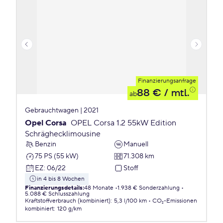
Finanzierungsanfrage
88 €
/ mtl.
ab
Gebrauchtwagen | 2021
Opel Corsa
OPEL Corsa 1.2 55kW Edition
Schräghecklimousine
Benzin
Manuell
75 PS (55 kW)
71.308 km
EZ
:
06/22
Stoff
in 4 bis 8 Wochen
Finanzierungsdetails
:
48 Monate
1.938 € Sonderzahlung
5.088 € Schlusszahlung
Kraftstoffverbrauch (kombiniert)
:
5,3 l/100 km
CO₂-Emissionen
kombiniert
:
120 g/km