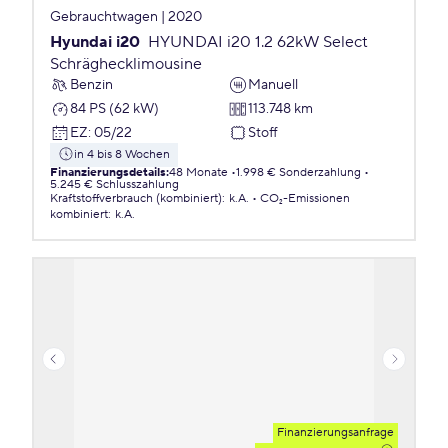
Gebrauchtwagen | 2020
Hyundai i20
HYUNDAI i20 1.2 62kW Select
Schräghecklimousine
Benzin
Manuell
84 PS (62 kW)
113.748 km
EZ
:
05/22
Stoff
in 4 bis 8 Wochen
Finanzierungsdetails
:
48 Monate
1.998 € Sonderzahlung
5.245 € Schlusszahlung
Kraftstoffverbrauch (kombiniert)
:
k.A.
CO₂-Emissionen
kombiniert
:
k.A.
Finanzierungsanfrage