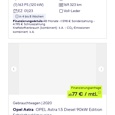
163 PS (120 kW)
169.323 km
EZ
:
01/23
Voll-Leder
in 4 bis 8 Wochen
Finanzierungsdetails
:
48 Monate
1.598 € Sonderzahlung
4.195 € Schlusszahlung
Kraftstoffverbrauch (kombiniert)
:
k.A.
CO₂-Emissionen
kombiniert
:
k.A.
Finanzierungsanfrage
77 €
/ mtl.
ab
Gebrauchtwagen | 2020
Opel Astra
OPEL Astra 1.5 Diesel 90kW Edition