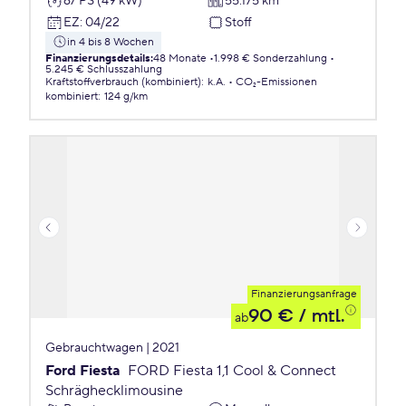
67 PS (49 kW)
55.175 km
EZ
:
04/22
Stoff
in 4 bis 8 Wochen
Finanzierungsdetails
:
48 Monate
1.998 € Sonderzahlung
5.245 € Schlusszahlung
Kraftstoffverbrauch (kombiniert)
:
k.A.
CO₂-Emissionen
kombiniert
:
124 g/km
Finanzierungsanfrage
90 €
/ mtl.
ab
Gebrauchtwagen | 2021
Ford Fiesta
FORD Fiesta 1,1 Cool & Connect
Schräghecklimousine