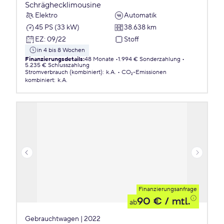
Schräghecklimousine
Elektro
Automatik
45 PS (33 kW)
38.638 km
EZ
:
09/22
Stoff
in 4 bis 8 Wochen
Finanzierungsdetails
:
48 Monate
1.994 € Sonderzahlung
5.235 € Schlusszahlung
Stromverbrauch (kombiniert)
:
k.A.
CO₂-Emissionen
kombiniert
:
k.A.
Finanzierungsanfrage
90 €
/ mtl.
ab
Gebrauchtwagen | 2022