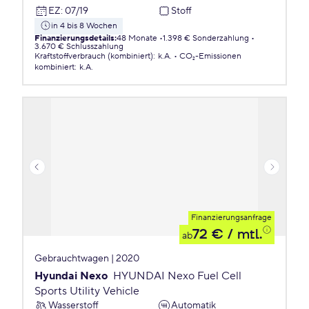
EZ
:
07/19
Stoff
in 4 bis 8 Wochen
Finanzierungsdetails
:
48 Monate
1.398 € Sonderzahlung
3.670 € Schlusszahlung
Kraftstoffverbrauch (kombiniert)
:
k.A.
CO₂-Emissionen
kombiniert
:
k.A.
Finanzierungsanfrage
72 €
/ mtl.
ab
Gebrauchtwagen | 2020
Hyundai Nexo
HYUNDAI Nexo Fuel Cell
Sports Utility Vehicle
Wasserstoff
Automatik