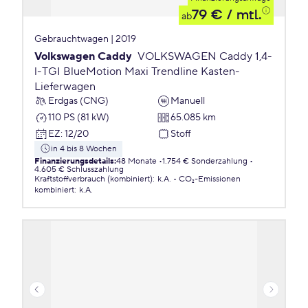
79 €
/ mtl.
ab
Gebrauchtwagen | 2019
Volkswagen Caddy
VOLKSWAGEN Caddy 1,4-
l-TGI BlueMotion Maxi Trendline Kasten-
Lieferwagen
Erdgas (CNG)
Manuell
110 PS (81 kW)
65.085 km
EZ
:
12/20
Stoff
in 4 bis 8 Wochen
Finanzierungsdetails
:
48 Monate
1.754 € Sonderzahlung
4.605 € Schlusszahlung
Kraftstoffverbrauch (kombiniert)
:
k.A.
CO₂-Emissionen
kombiniert
:
k.A.