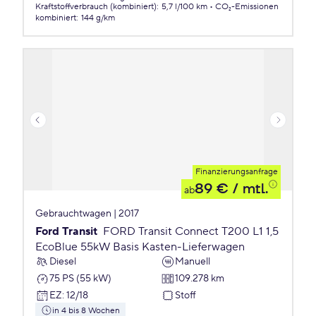
Kraftstoffverbrauch (kombiniert)
:
5,7 l/100 km
CO₂-Emissionen
kombiniert
:
144 g/km
Finanzierungsanfrage
89 €
/ mtl.
ab
Gebrauchtwagen | 2017
Ford Transit
FORD Transit Connect T200 L1 1,5
EcoBlue 55kW Basis Kasten-Lieferwagen
Diesel
Manuell
75 PS (55 kW)
109.278 km
EZ
:
12/18
Stoff
in 4 bis 8 Wochen