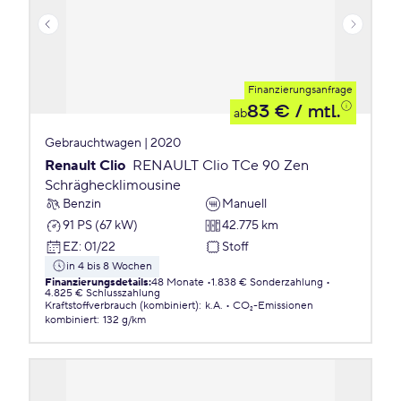
Finanzierungsanfrage
83 €
/ mtl.
ab
Gebrauchtwagen | 2020
Renault Clio
RENAULT Clio TCe 90 Zen
Schräghecklimousine
Benzin
Manuell
91 PS (67 kW)
42.775 km
EZ
:
01/22
Stoff
in 4 bis 8 Wochen
Finanzierungsdetails
:
48 Monate
1.838 € Sonderzahlung
4.825 € Schlusszahlung
Kraftstoffverbrauch (kombiniert)
:
k.A.
CO₂-Emissionen
kombiniert
:
132 g/km