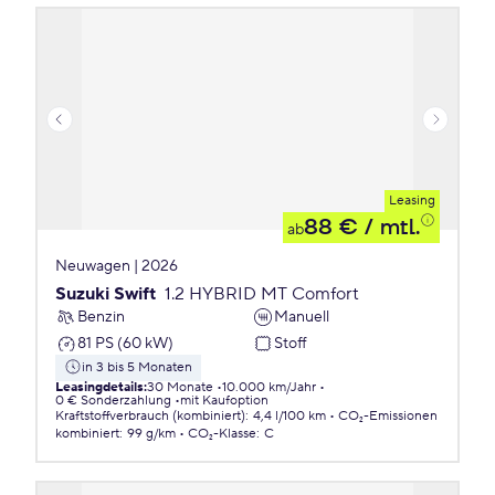
Leasing
88 €
/ mtl.
ab
Neuwagen | 2026
Suzuki Swift
1.2 HYBRID MT Comfort
Benzin
Manuell
81 PS (60 kW)
Stoff
in 3 bis 5 Monaten
Leasingdetails
:
30 Monate
10.000 km/Jahr
0 € Sonderzahlung
mit Kaufoption
Kraftstoffverbrauch (kombiniert)
:
4,4 l/100 km
CO₂-Emissionen
kombiniert
:
99 g/km
CO₂-Klasse
:
C