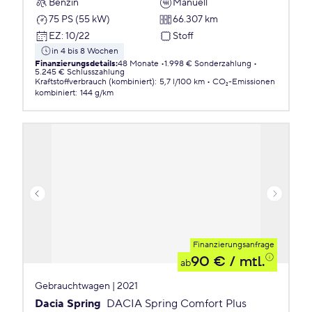
Benzin
Manuell
75 PS (55 kW)
66.307 km
EZ
:
10/22
Stoff
in 4 bis 8 Wochen
Finanzierungsdetails
:
48 Monate
1.998 € Sonderzahlung
5.245 € Schlusszahlung
Kraftstoffverbrauch (kombiniert)
:
5,7 l/100 km
CO₂-Emissionen
kombiniert
:
144 g/km
Finanzierungsanfrage
90 €
/ mtl.
ab
Gebrauchtwagen | 2021
Dacia Spring
DACIA Spring Comfort Plus