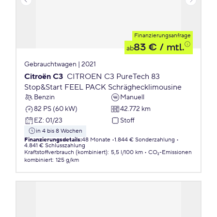
Finanzierungsanfrage
83 €
/ mtl.
ab
Gebrauchtwagen | 2021
Citroën C3
CITROEN C3 PureTech 83
Stop&Start FEEL PACK Schräghecklimousine
Benzin
Manuell
82 PS (60 kW)
42.772 km
EZ
:
01/23
Stoff
in 4 bis 8 Wochen
Finanzierungsdetails
:
48 Monate
1.844 € Sonderzahlung
4.841 € Schlusszahlung
Kraftstoffverbrauch (kombiniert)
:
5,5 l/100 km
CO₂-Emissionen
kombiniert
:
125 g/km