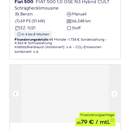
Fiat 500
FIAT 500 1.0 GSE N3 Hybrid CULT
Schräghecklimousine
Benzin
Manuell
69 PS (51 kW)
66.248 km
EZ
:
11/21
Stoff
in 4 bis 8 Wochen
Finanzierungsdetails
:
48 Monate
1.738 € Sonderzahlung
4.563 € Schlusszahlung
Kraftstoffverbrauch (kombiniert)
:
k.A.
CO₂-Emissionen
kombiniert
:
k.A.
Finanzierungsanfrage
79 €
/ mtl.
ab