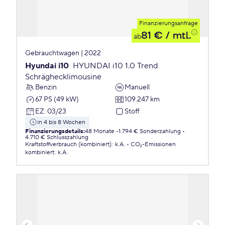
Finanzierungsanfrage
81 €
/ mtl.
ab
Gebrauchtwagen | 2022
Hyundai i10
HYUNDAI i10 1.0 Trend
Schräghecklimousine
Benzin
Manuell
67 PS (49 kW)
109.247 km
EZ
:
03/23
Stoff
in 4 bis 8 Wochen
Finanzierungsdetails
:
48 Monate
1.794 € Sonderzahlung
4.710 € Schlusszahlung
Kraftstoffverbrauch (kombiniert)
:
k.A.
CO₂-Emissionen
kombiniert
:
k.A.