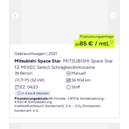
Finanzierungsanfrage
85 €
/ mtl.
ab
Gebrauchtwagen | 2021
Mitsubishi Space Star
MITSUBISHI Space Star
1.2 MIVEC Select Schräghecklimousine
Benzin
Manuell
71 PS (52 kW)
36.904 km
EZ
:
04/23
Stoff
in 4 bis 8 Wochen
Finanzierungsdetails
:
48 Monate
1.874 € Sonderzahlung
4.920 € Schlusszahlung
Kraftstoffverbrauch (kombiniert)
:
k.A.
CO₂-Emissionen
kombiniert
:
k.A.