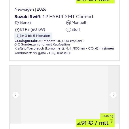
ab
Neuwagen | 2026
Suzuki Swift
1.2 HYBRID MT Comfort
Benzin
Manuell
81 PS (60 kW)
Stoff
in 3 bis 5 Monaten
Leasingdetails
:
30 Monate
10.000 km/Jahr
0 € Sonderzahlung
mit Kaufoption
Kraftstoffverbrauch (kombiniert)
:
4,4 l/100 km
CO₂-Emissionen
kombiniert
:
99 g/km
CO₂-Klasse
:
C
Leasing
91 €
/ mtl.
ab