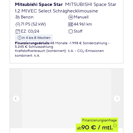
Mitsubishi Space Star
MITSUBISHI Space Star
1.2 MIVEC Select Schräghecklimousine
Benzin
Manuell
71 PS (52 kW)
44.961 km
EZ
:
03/24
Stoff
in 4 bis 8 Wochen
Finanzierungsdetails
:
48 Monate
1.998 € Sonderzahlung
5.245 € Schlusszahlung
Kraftstoffverbrauch (kombiniert)
:
k.A.
CO₂-Emissionen
kombiniert
:
k.A.
Finanzierungsanfrage
90 €
/ mtl.
ab