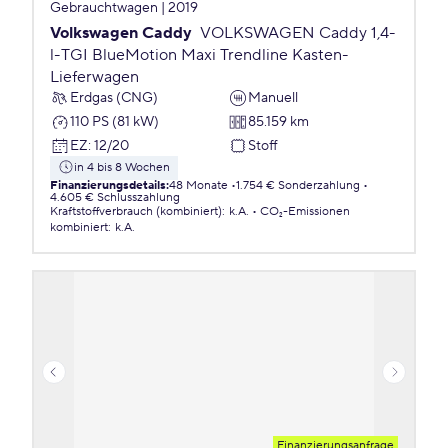
Gebrauchtwagen | 2019
Volkswagen Caddy
VOLKSWAGEN Caddy 1,4-
l-TGI BlueMotion Maxi Trendline Kasten-
Lieferwagen
Erdgas (CNG)
Manuell
110 PS (81 kW)
85.159 km
EZ
:
12/20
Stoff
in 4 bis 8 Wochen
Finanzierungsdetails
:
48 Monate
1.754 € Sonderzahlung
4.605 € Schlusszahlung
Kraftstoffverbrauch (kombiniert)
:
k.A.
CO₂-Emissionen
kombiniert
:
k.A.
Finanzierungsanfrage