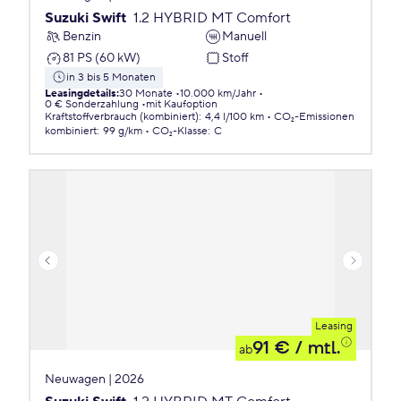
Suzuki Swift
1.2 HYBRID MT Comfort
Benzin
Manuell
81 PS (60 kW)
Stoff
in 3 bis 5 Monaten
Leasingdetails
:
30 Monate
10.000 km/Jahr
0 € Sonderzahlung
mit Kaufoption
Kraftstoffverbrauch (kombiniert)
:
4,4 l/100 km
CO₂-Emissionen
kombiniert
:
99 g/km
CO₂-Klasse
:
C
Leasing
91 €
/ mtl.
ab
Neuwagen | 2026