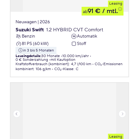
Leasing
91 €
/ mtl.
ab
Neuwagen | 2026
Suzuki Swift
1.2 HYBRID CVT Comfort
Benzin
Automatik
81 PS (60 kW)
Stoff
in 3 bis 5 Monaten
Leasingdetails
:
30 Monate
10.000 km/Jahr
0 € Sonderzahlung
mit Kaufoption
Kraftstoffverbrauch (kombiniert)
:
4,7 l/100 km
CO₂-Emissionen
kombiniert
:
106 g/km
CO₂-Klasse
:
C
Leasing