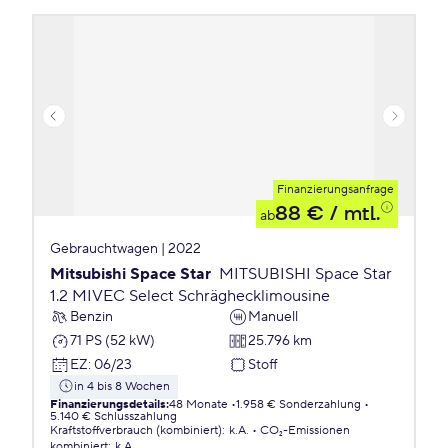
Finanzierungsanfrage
88 €
/ mtl.
ab
Gebrauchtwagen | 2022
Mitsubishi Space Star
MITSUBISHI Space Star
1.2 MIVEC Select Schräghecklimousine
Benzin
Manuell
71 PS (52 kW)
25.796 km
EZ
:
06/23
Stoff
in 4 bis 8 Wochen
Finanzierungsdetails
:
48 Monate
1.958 € Sonderzahlung
5.140 € Schlusszahlung
Kraftstoffverbrauch (kombiniert)
:
k.A.
CO₂-Emissionen
kombiniert
:
k.A.