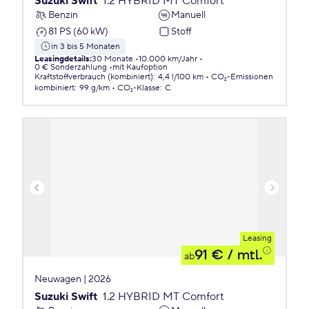
Suzuki Swift
1.2 HYBRID MT Comfort
Benzin
Manuell
81 PS (60 kW)
Stoff
in 3 bis 5 Monaten
Leasingdetails
:
30 Monate
10.000 km/Jahr
0 € Sonderzahlung
mit Kaufoption
Kraftstoffverbrauch (kombiniert)
:
4,4 l/100 km
CO₂-Emissionen
kombiniert
:
99 g/km
CO₂-Klasse
:
C
Leasing
91 €
/ mtl.
ab
Neuwagen | 2026
Suzuki Swift
1.2 HYBRID MT Comfort