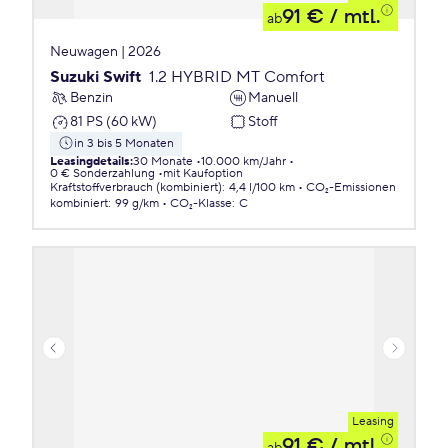
91 €
/ mtl.
ab
Neuwagen | 2026
Suzuki Swift
1.2 HYBRID MT Comfort
Benzin
Manuell
81 PS (60 kW)
Stoff
in 3 bis 5 Monaten
Leasingdetails
:
30 Monate
10.000 km/Jahr
0 € Sonderzahlung
mit Kaufoption
Kraftstoffverbrauch (kombiniert)
:
4,4 l/100 km
CO₂-Emissionen
kombiniert
:
99 g/km
CO₂-Klasse
:
C
Leasing
91 €
/ mtl.