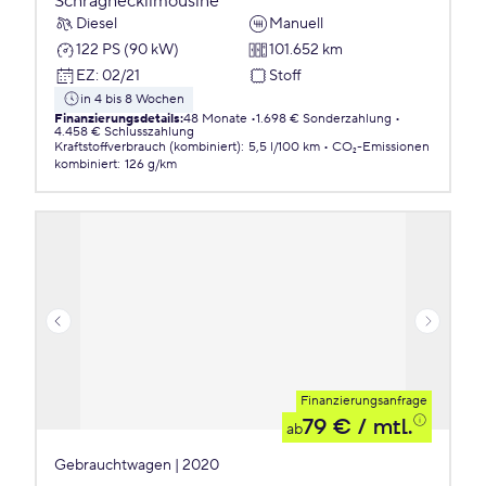
Schräghecklimousine
Diesel
Manuell
122 PS (90 kW)
101.652 km
EZ
:
02/21
Stoff
in 4 bis 8 Wochen
Finanzierungsdetails
:
48 Monate
1.698 € Sonderzahlung
4.458 € Schlusszahlung
Kraftstoffverbrauch (kombiniert)
:
5,5 l/100 km
CO₂-Emissionen
kombiniert
:
126 g/km
Finanzierungsanfrage
79 €
/ mtl.
ab
Gebrauchtwagen | 2020