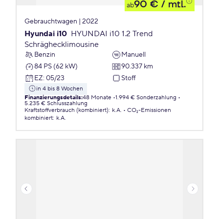
90 €
/ mtl.
ab
Gebrauchtwagen | 2022
Hyundai i10
HYUNDAI i10 1.2 Trend
Schräghecklimousine
Benzin
Manuell
84 PS (62 kW)
90.337 km
EZ
:
05/23
Stoff
in 4 bis 8 Wochen
Finanzierungsdetails
:
48 Monate
1.994 € Sonderzahlung
5.235 € Schlusszahlung
Kraftstoffverbrauch (kombiniert)
:
k.A.
CO₂-Emissionen
kombiniert
:
k.A.