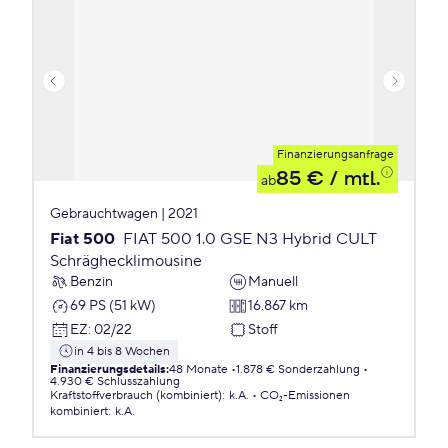
Finanzierungsanfrage
85 €
/ mtl.
ab
Gebrauchtwagen | 2021
Fiat 500
FIAT 500 1.0 GSE N3 Hybrid CULT
Schräghecklimousine
Benzin
Manuell
69 PS (51 kW)
16.867 km
EZ
:
02/22
Stoff
in 4 bis 8 Wochen
Finanzierungsdetails
:
48 Monate
1.878 € Sonderzahlung
4.930 € Schlusszahlung
Kraftstoffverbrauch (kombiniert)
:
k.A.
CO₂-Emissionen
kombiniert
:
k.A.