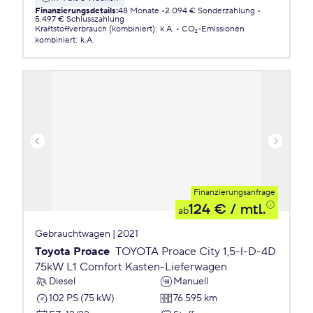
Finanzierungsdetails
:
48 Monate
2.094 € Sonderzahlung
5.497 € Schlusszahlung
Kraftstoffverbrauch (kombiniert)
:
k.A.
CO₂-Emissionen
kombiniert
:
k.A.
Finanzierungsanfrage
124 €
/ mtl.
ab
Gebrauchtwagen | 2021
Toyota Proace
TOYOTA Proace City 1,5-l-D-4D
75kW L1 Comfort Kasten-Lieferwagen
Diesel
Manuell
102 PS (75 kW)
76.595 km