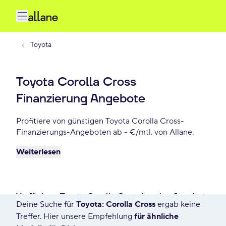
Toyota
Toyota Corolla Cross
Finanzierung Angebote
Profitiere von günstigen Toyota Corolla Cross-
Finanzierungs-Angeboten ab - €/mtl. von Allane.
Weiterlesen
Verfügbare Toyota Corolla Cross Leasing Angebote
Deine Suche für
Toyota: Corolla Cross
ergab keine
5 Angebote für Deine Suche
Treffer. Hier unsere Empfehlung
für ähnliche