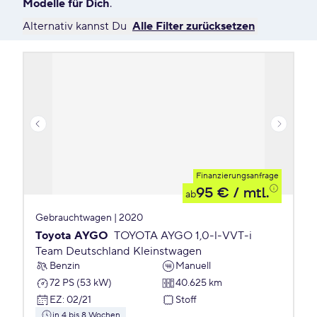
Modelle für Dich
.
Alternativ kannst Du
Alle Filter zurücksetzen
Finanzierungsanfrage
95 €
/ mtl.
ab
Gebrauchtwagen | 2020
Toyota AYGO
TOYOTA AYGO 1,0-l-VVT-i
Team Deutschland Kleinstwagen
Benzin
Manuell
72 PS (53 kW)
40.625 km
EZ
:
02/21
Stoff
in 4 bis 8 Wochen