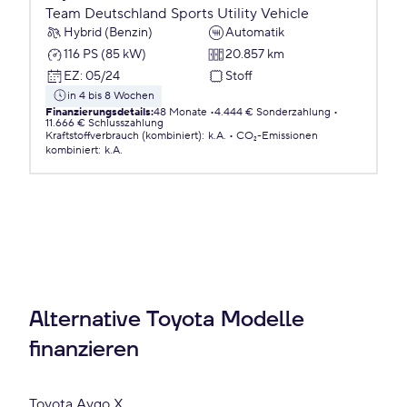
Team Deutschland Sports Utility Vehicle
Hybrid (Benzin)
Automatik
116 PS (85 kW)
20.857 km
EZ
:
05/24
Stoff
in 4 bis 8 Wochen
Finanzierungsdetails
:
48 Monate
4.444 € Sonderzahlung
11.666 € Schlusszahlung
Kraftstoffverbrauch (kombiniert)
:
k.A.
CO₂-Emissionen
kombiniert
:
k.A.
Alternative Toyota Modelle
finanzieren
Toyota Aygo X