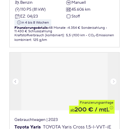
Benzin
Manuell
110 PS (81 kW)
45.606 km
EZ
:
04/23
Stoff
in 4 bis 8 Wochen
Finanzierungsdetails
:
48 Monate
4.354 € Sonderzahlung
11.430 € Schlusszahlung
Kraftstoffverbrauch (kombiniert)
:
5,5 l/100 km
CO₂-Emissionen
kombiniert
:
125 g/km
Finanzierungsanfrage
200 €
/ mtl.
ab
Gebrauchtwagen | 2023
Toyota Yaris
TOYOTA Yaris Cross 1,5-l-VVT-iE