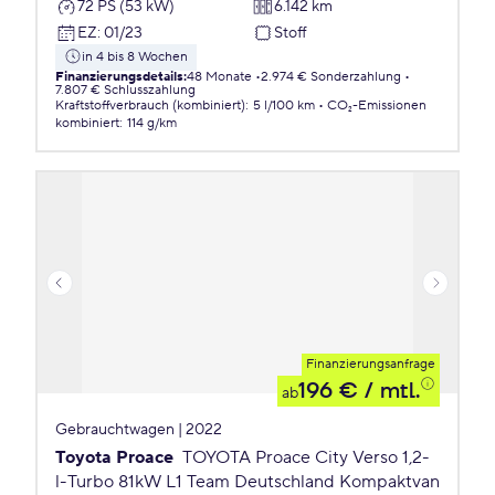
72 PS (53 kW)
6.142 km
EZ
:
01/23
Stoff
in 4 bis 8 Wochen
Finanzierungsdetails
:
48 Monate
2.974 € Sonderzahlung
7.807 € Schlusszahlung
Kraftstoffverbrauch (kombiniert)
:
5 l/100 km
CO₂-Emissionen
kombiniert
:
114 g/km
Finanzierungsanfrage
196 €
/ mtl.
ab
Gebrauchtwagen | 2022
Toyota Proace
TOYOTA Proace City Verso 1,2-
l-Turbo 81kW L1 Team Deutschland Kompaktvan