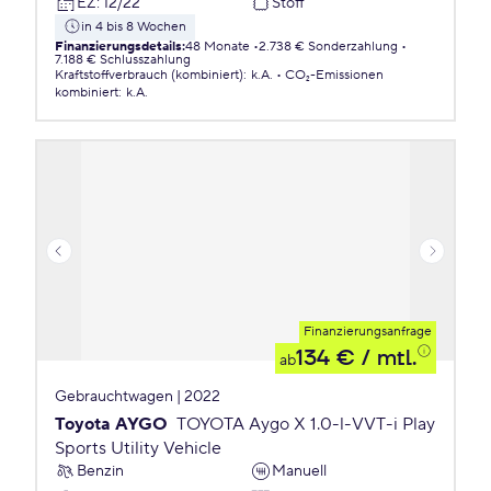
EZ
:
12/22
Stoff
in 4 bis 8 Wochen
Finanzierungsdetails
:
48 Monate
2.738 € Sonderzahlung
7.188 € Schlusszahlung
Kraftstoffverbrauch (kombiniert)
:
k.A.
CO₂-Emissionen
kombiniert
:
k.A.
Finanzierungsanfrage
134 €
/ mtl.
ab
Gebrauchtwagen | 2022
Toyota AYGO
TOYOTA Aygo X 1.0-l-VVT-i Play
Sports Utility Vehicle
Benzin
Manuell