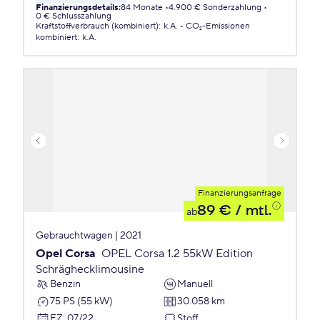
Finanzierungsdetails
:
84 Monate
4.900 € Sonderzahlung
0 € Schlusszahlung
Kraftstoffverbrauch (kombiniert)
:
k.A.
CO₂-Emissionen
kombiniert
:
k.A.
Finanzierungsanfrage
89 €
/ mtl.
ab
Gebrauchtwagen | 2021
Opel Corsa
OPEL Corsa 1.2 55kW Edition
Schräghecklimousine
Benzin
Manuell
75 PS (55 kW)
30.058 km
EZ
:
07/22
Stoff