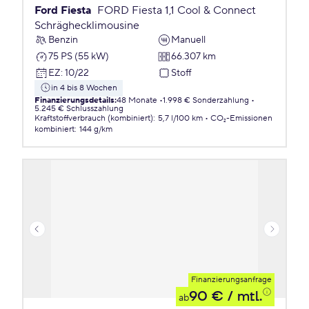
Ford Fiesta
FORD Fiesta 1,1 Cool & Connect
Schräghecklimousine
Benzin
Manuell
75 PS (55 kW)
66.307 km
EZ
:
10/22
Stoff
in 4 bis 8 Wochen
Finanzierungsdetails
:
48 Monate
1.998 € Sonderzahlung
5.245 € Schlusszahlung
Kraftstoffverbrauch (kombiniert)
:
5,7 l/100 km
CO₂-Emissionen
kombiniert
:
144 g/km
Finanzierungsanfrage
90 €
/ mtl.
ab