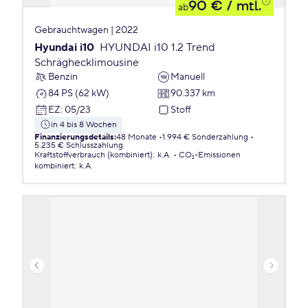
90 €
/ mtl.
ab
Gebrauchtwagen | 2022
Hyundai i10
HYUNDAI i10 1.2 Trend
Schräghecklimousine
Benzin
Manuell
84 PS (62 kW)
90.337 km
EZ
:
05/23
Stoff
in 4 bis 8 Wochen
Finanzierungsdetails
:
48 Monate
1.994 € Sonderzahlung
5.235 € Schlusszahlung
Kraftstoffverbrauch (kombiniert)
:
k.A.
CO₂-Emissionen
kombiniert
:
k.A.