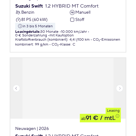
Suzuki Swift
1.2 HYBRID MT Comfort
Benzin
Manuell
81 PS (60 kW)
Stoff
in 3 bis 5 Monaten
Leasingdetails
:
30 Monate
10.000 km/Jahr
0 € Sonderzahlung
mit Kaufoption
Kraftstoffverbrauch (kombiniert)
:
4,4 l/100 km
CO₂-Emissionen
kombiniert
:
99 g/km
CO₂-Klasse
:
C
Leasing
91 €
/ mtl.
ab
Neuwagen | 2026