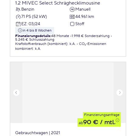
1.2 MIVEC Select Schräghecklimousine
Benzin
Manuell
71 PS (52 kW)
44.961 km
EZ
:
03/24
Stoff
in 4 bis 8 Wochen
Finanzierungsdetails
:
48 Monate
1.998 € Sonderzahlung
5.245 € Schlusszahlung
Kraftstoffverbrauch (kombiniert)
:
k.A.
CO₂-Emissionen
kombiniert
:
k.A.
Finanzierungsanfrage
90 €
/ mtl.
ab
Gebrauchtwagen | 2021