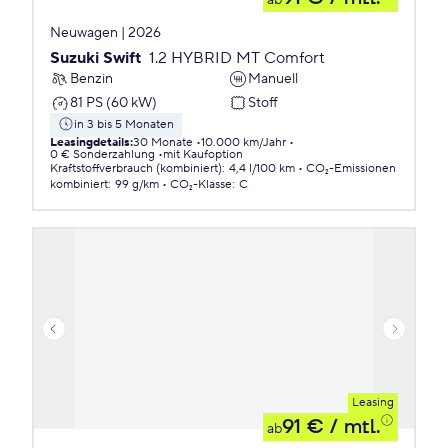
ab
Neuwagen | 2026
Suzuki Swift
1.2 HYBRID MT Comfort
Benzin
Manuell
81 PS (60 kW)
Stoff
in 3 bis 5 Monaten
Leasingdetails
:
30 Monate
10.000 km/Jahr
0 € Sonderzahlung
mit Kaufoption
Kraftstoffverbrauch (kombiniert)
:
4,4 l/100 km
CO₂-Emissionen
kombiniert
:
99 g/km
CO₂-Klasse
:
C
Leasing
91 €
/ mtl.
ab