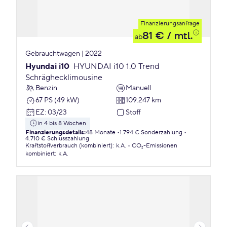
Finanzierungsanfrage
81 €
/ mtl.
ab
Gebrauchtwagen | 2022
Hyundai i10
HYUNDAI i10 1.0 Trend
Schräghecklimousine
Benzin
Manuell
67 PS (49 kW)
109.247 km
EZ
:
03/23
Stoff
in 4 bis 8 Wochen
Finanzierungsdetails
:
48 Monate
1.794 € Sonderzahlung
4.710 € Schlusszahlung
Kraftstoffverbrauch (kombiniert)
:
k.A.
CO₂-Emissionen
kombiniert
:
k.A.