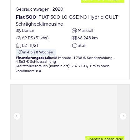
Gebrauchtwagen | 2020
Fiat 500
FIAT 500 1.0 GSE N3 Hybrid CULT
Schräghecklimousine
Benzin
Manuell
69 PS (51 kW)
66.248 km
EZ
:
11/21
Stoff
in 4 bis 8 Wochen
Finanzierungsdetails
:
48 Monate
1.738 € Sonderzahlung
4.563 € Schlusszahlung
Kraftstoffverbrauch (kombiniert)
:
k.A.
CO₂-Emissionen
kombiniert
:
k.A.
Finanzierungsanfrage