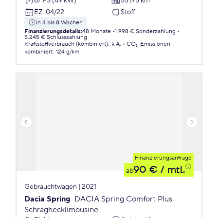
67 PS (49 kW)
55.175 km
EZ
:
04/22
Stoff
in 4 bis 8 Wochen
Finanzierungsdetails
:
48 Monate
1.998 € Sonderzahlung
5.245 € Schlusszahlung
Kraftstoffverbrauch (kombiniert)
:
k.A.
CO₂-Emissionen
kombiniert
:
124 g/km
Finanzierungsanfrage
90 €
/ mtl.
ab
Gebrauchtwagen | 2021
Dacia Spring
DACIA Spring Comfort Plus
Schräghecklimousine