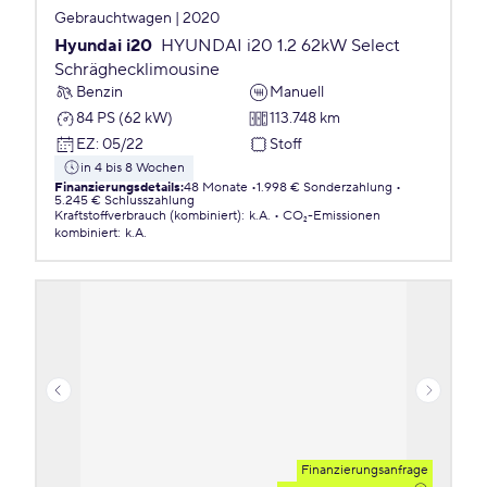
Gebrauchtwagen | 2020
Hyundai i20
HYUNDAI i20 1.2 62kW Select
Schräghecklimousine
Benzin
Manuell
84 PS (62 kW)
113.748 km
EZ
:
05/22
Stoff
in 4 bis 8 Wochen
Finanzierungsdetails
:
48 Monate
1.998 € Sonderzahlung
5.245 € Schlusszahlung
Kraftstoffverbrauch (kombiniert)
:
k.A.
CO₂-Emissionen
kombiniert
:
k.A.
Finanzierungsanfrage