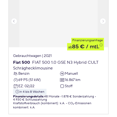
Finanzierungsanfrage
85 €
/ mtl.
ab
Gebrauchtwagen | 2021
Fiat 500
FIAT 500 1.0 GSE N3 Hybrid CULT
Schräghecklimousine
Benzin
Manuell
69 PS (51 kW)
16.867 km
EZ
:
02/22
Stoff
in 4 bis 8 Wochen
Finanzierungsdetails
:
48 Monate
1.878 € Sonderzahlung
4.930 € Schlusszahlung
Kraftstoffverbrauch (kombiniert)
:
k.A.
CO₂-Emissionen
kombiniert
:
k.A.