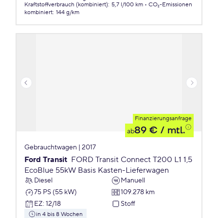
Kraftstoffverbrauch (kombiniert)
:
5,7 l/100 km
CO₂-Emissionen
kombiniert
:
144 g/km
Finanzierungsanfrage
89 €
/ mtl.
ab
Gebrauchtwagen | 2017
Ford Transit
FORD Transit Connect T200 L1 1,5
EcoBlue 55kW Basis Kasten-Lieferwagen
Diesel
Manuell
75 PS (55 kW)
109.278 km
EZ
:
12/18
Stoff
in 4 bis 8 Wochen