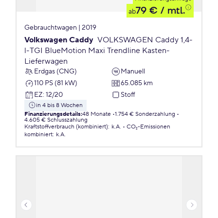
79 €
/ mtl.
ab
Gebrauchtwagen | 2019
Volkswagen Caddy
VOLKSWAGEN Caddy 1,4-
l-TGI BlueMotion Maxi Trendline Kasten-
Lieferwagen
Erdgas (CNG)
Manuell
110 PS (81 kW)
65.085 km
EZ
:
12/20
Stoff
in 4 bis 8 Wochen
Finanzierungsdetails
:
48 Monate
1.754 € Sonderzahlung
4.605 € Schlusszahlung
Kraftstoffverbrauch (kombiniert)
:
k.A.
CO₂-Emissionen
kombiniert
:
k.A.