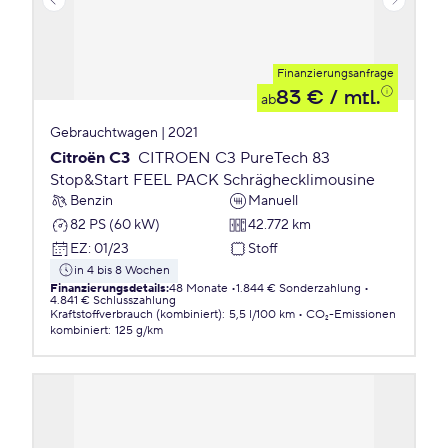
Finanzierungsanfrage
83 €
/ mtl.
ab
Gebrauchtwagen | 2021
Citroën C3
CITROEN C3 PureTech 83
Stop&Start FEEL PACK Schräghecklimousine
Benzin
Manuell
82 PS (60 kW)
42.772 km
EZ
:
01/23
Stoff
in 4 bis 8 Wochen
Finanzierungsdetails
:
48 Monate
1.844 € Sonderzahlung
4.841 € Schlusszahlung
Kraftstoffverbrauch (kombiniert)
:
5,5 l/100 km
CO₂-Emissionen
kombiniert
:
125 g/km