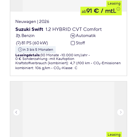
Leasing
91 €
/ mtl.
ab
Neuwagen | 2026
Suzuki Swift
1.2 HYBRID CVT Comfort
Benzin
Automatik
81 PS (60 kW)
Stoff
in 3 bis 5 Monaten
Leasingdetails
:
30 Monate
10.000 km/Jahr
0 € Sonderzahlung
mit Kaufoption
Kraftstoffverbrauch (kombiniert)
:
4,7 l/100 km
CO₂-Emissionen
kombiniert
:
106 g/km
CO₂-Klasse
:
C
Leasing