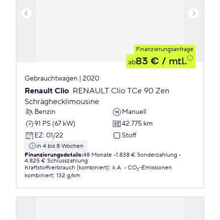
Finanzierungsanfrage
83 €
/ mtl.
ab
Gebrauchtwagen | 2020
Renault Clio
RENAULT Clio TCe 90 Zen
Schräghecklimousine
Benzin
Manuell
91 PS (67 kW)
42.775 km
EZ
:
01/22
Stoff
in 4 bis 8 Wochen
Finanzierungsdetails
:
48 Monate
1.838 € Sonderzahlung
4.825 € Schlusszahlung
Kraftstoffverbrauch (kombiniert)
:
k.A.
CO₂-Emissionen
kombiniert
:
132 g/km