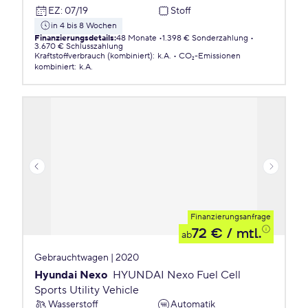
EZ
:
07/19
Stoff
in 4 bis 8 Wochen
Finanzierungsdetails
:
48 Monate
1.398 € Sonderzahlung
3.670 € Schlusszahlung
Kraftstoffverbrauch (kombiniert)
:
k.A.
CO₂-Emissionen
kombiniert
:
k.A.
Finanzierungsanfrage
72 €
/ mtl.
ab
Gebrauchtwagen | 2020
Hyundai Nexo
HYUNDAI Nexo Fuel Cell
Sports Utility Vehicle
Wasserstoff
Automatik