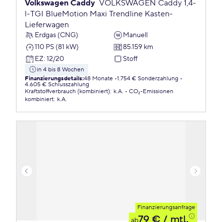
Volkswagen Caddy
VOLKSWAGEN Caddy 1,4-
l-TGI BlueMotion Maxi Trendline Kasten-
Lieferwagen
Erdgas (CNG)
Manuell
110 PS (81 kW)
85.159 km
EZ
:
12/20
Stoff
in 4 bis 8 Wochen
Finanzierungsdetails
:
48 Monate
1.754 € Sonderzahlung
4.605 € Schlusszahlung
Kraftstoffverbrauch (kombiniert)
:
k.A.
CO₂-Emissionen
kombiniert
:
k.A.
Finanzierungsanfrage
79 €
/ mtl.
ab