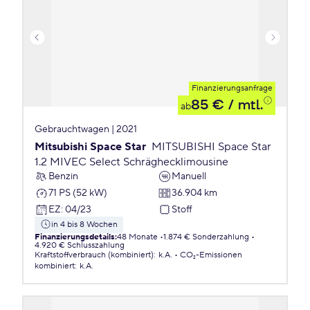
Finanzierungsanfrage
85 €
/ mtl.
ab
Gebrauchtwagen | 2021
Mitsubishi Space Star
MITSUBISHI Space Star
1.2 MIVEC Select Schräghecklimousine
Benzin
Manuell
71 PS (52 kW)
36.904 km
EZ
:
04/23
Stoff
in 4 bis 8 Wochen
Finanzierungsdetails
:
48 Monate
1.874 € Sonderzahlung
4.920 € Schlusszahlung
Kraftstoffverbrauch (kombiniert)
:
k.A.
CO₂-Emissionen
kombiniert
:
k.A.