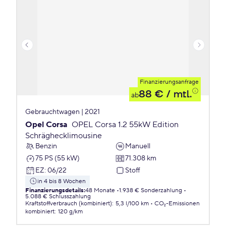
Finanzierungsanfrage
88 €
/ mtl.
ab
Gebrauchtwagen | 2021
Opel Corsa
OPEL Corsa 1.2 55kW Edition
Schräghecklimousine
Benzin
Manuell
75 PS (55 kW)
71.308 km
EZ
:
06/22
Stoff
in 4 bis 8 Wochen
Finanzierungsdetails
:
48 Monate
1.938 € Sonderzahlung
5.088 € Schlusszahlung
Kraftstoffverbrauch (kombiniert)
:
5,3 l/100 km
CO₂-Emissionen
kombiniert
:
120 g/km