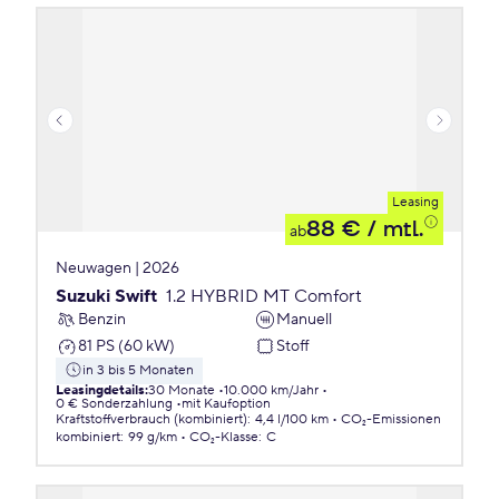
Leasing
88 €
/ mtl.
ab
Neuwagen | 2026
Suzuki Swift
1.2 HYBRID MT Comfort
Benzin
Manuell
81 PS (60 kW)
Stoff
in 3 bis 5 Monaten
Leasingdetails
:
30 Monate
10.000 km/Jahr
0 € Sonderzahlung
mit Kaufoption
Kraftstoffverbrauch (kombiniert)
:
4,4 l/100 km
CO₂-Emissionen
kombiniert
:
99 g/km
CO₂-Klasse
:
C