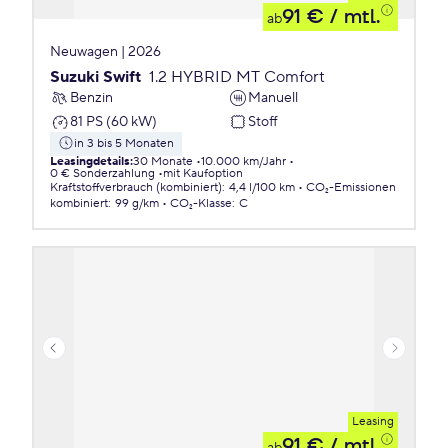
91 €
/ mtl.
ab
Neuwagen | 2026
Suzuki Swift
1.2 HYBRID MT Comfort
Benzin
Manuell
81 PS (60 kW)
Stoff
in 3 bis 5 Monaten
Leasingdetails
:
30 Monate
10.000 km/Jahr
0 € Sonderzahlung
mit Kaufoption
Kraftstoffverbrauch (kombiniert)
:
4,4 l/100 km
CO₂-Emissionen
kombiniert
:
99 g/km
CO₂-Klasse
:
C
Leasing
91 €
/ mtl.