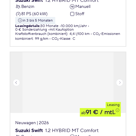
Suzuki Swift
1.2 HYBRID MT Comfort
Benzin
Manuell
81 PS (60 kW)
Stoff
in 3 bis 5 Monaten
Leasingdetails
:
30 Monate
10.000 km/Jahr
0 € Sonderzahlung
mit Kaufoption
Kraftstoffverbrauch (kombiniert)
:
4,4 l/100 km
CO₂-Emissionen
kombiniert
:
99 g/km
CO₂-Klasse
:
C
Leasing
91 €
/ mtl.
ab
Neuwagen | 2026
Suzuki Swift
1.2 HYBRID MT Comfort