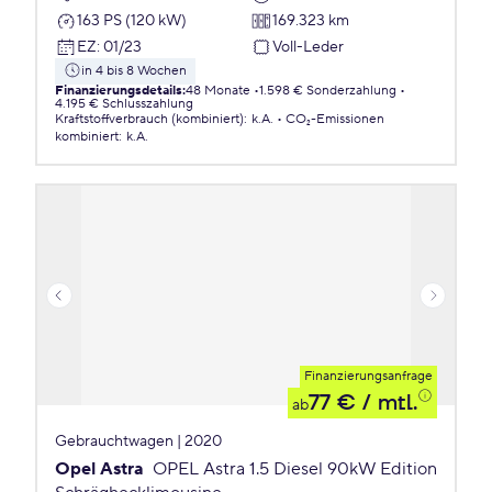
163 PS (120 kW)
169.323 km
EZ
:
01/23
Voll-Leder
in 4 bis 8 Wochen
Finanzierungsdetails
:
48 Monate
1.598 € Sonderzahlung
4.195 € Schlusszahlung
Kraftstoffverbrauch (kombiniert)
:
k.A.
CO₂-Emissionen
kombiniert
:
k.A.
Finanzierungsanfrage
77 €
/ mtl.
ab
Gebrauchtwagen | 2020
Opel Astra
OPEL Astra 1.5 Diesel 90kW Edition