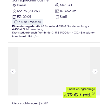
Schräghecklimousine
Diesel
Manuell
122 PS (90 kW)
101.652 km
EZ
:
02/21
Stoff
in 4 bis 8 Wochen
Finanzierungsdetails
:
48 Monate
1.698 € Sonderzahlung
4.458 € Schlusszahlung
Kraftstoffverbrauch (kombiniert)
:
5,5 l/100 km
CO₂-Emissionen
kombiniert
:
126 g/km
Finanzierungsanfrage
79 €
/ mtl.
ab
Gebrauchtwagen | 2019