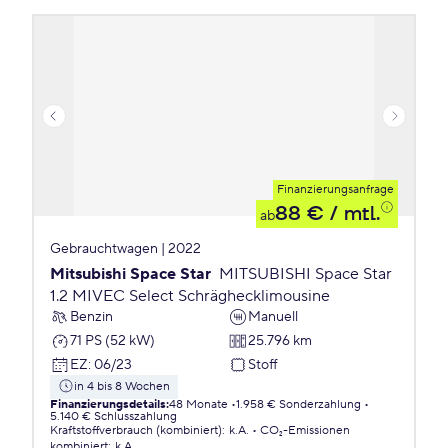
Finanzierungsanfrage
88 €
/ mtl.
ab
Gebrauchtwagen | 2022
Mitsubishi Space Star
MITSUBISHI Space Star
1.2 MIVEC Select Schräghecklimousine
Benzin
Manuell
71 PS (52 kW)
25.796 km
EZ
:
06/23
Stoff
in 4 bis 8 Wochen
Finanzierungsdetails
:
48 Monate
1.958 € Sonderzahlung
5.140 € Schlusszahlung
Kraftstoffverbrauch (kombiniert)
:
k.A.
CO₂-Emissionen
kombiniert
:
k.A.