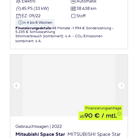
Elektro
Automatik
45 PS (33 kW)
38.638 km
EZ
:
09/22
Stoff
in 4 bis 8 Wochen
Finanzierungsdetails
:
48 Monate
1.994 € Sonderzahlung
5.235 € Schlusszahlung
Stromverbrauch (kombiniert)
:
k.A.
CO₂-Emissionen
kombiniert
:
k.A.
Finanzierungsanfrage
90 €
/ mtl.
ab
Gebrauchtwagen | 2022
Mitsubishi Space Star
MITSUBISHI Space Star