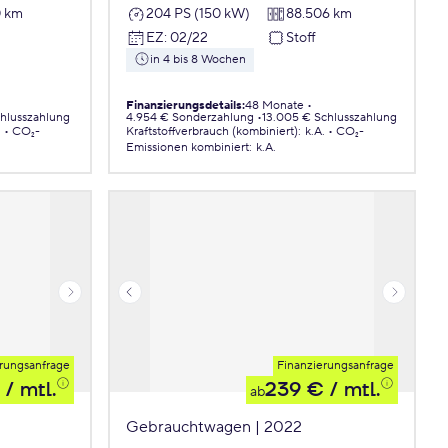
0 km
204 PS (150 kW)
88.506 km
EZ
:
02/22
Stoff
in 4 bis 8 Wochen
Finanzierungsdetails
:
48 Monate
chlusszahlung
4.954 € Sonderzahlung
13.005 € Schlusszahlung
.
CO₂-
Kraftstoffverbrauch (kombiniert)
:
k.A.
CO₂-
Emissionen
kombiniert
:
k.A.
rungsanfrage
Finanzierungsanfrage
/ mtl.
239 €
/ mtl.
ab
Gebrauchtwagen | 2022