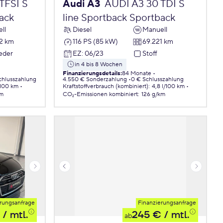
TFSI S
Audi A3
AUDI A3 30 TDI S
ack
line Sportback Sportback
ll
Diesel
Manuell
2 km
116 PS (85 kW)
69.221 km
Leder
EZ
:
06/23
Stoff
in 4 bis 8 Wochen
Finanzierungsdetails
:
84 Monate
chlusszahlung
4.550 € Sonderzahlung
0 € Schlusszahlung
/100 km
Kraftstoffverbrauch (kombiniert)
:
4,8 l/100 km
km
CO₂-Emissionen
kombiniert
:
126 g/km
rungsanfrage
Finanzierungsanfrage
/ mtl.
245 €
/ mtl.
ab