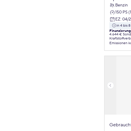
Benzin
150 PS (
EZ
:
04/
in 4 bis
Finanzierung
4.644 € Sond
Kraftstoffver
Emissionen
k
Gebrauch