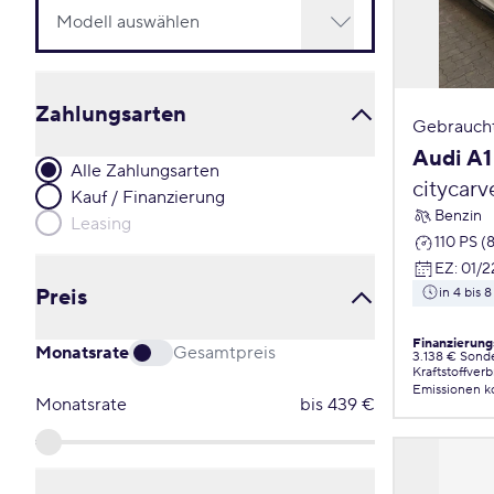
Zahlungsarten
Gebrauch
Audi A1
Alle Zahlungsarten
citycarv
Kauf / Finanzierung
Benzin
Leasing
110 PS (
EZ
:
01/2
Preis
in 4 bis
Finanzierung
Monatsrate
Gesamtpreis
3.138 € Sond
Kraftstoffver
Emissionen
k
Monatsrate
bis
439
€