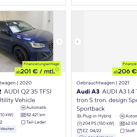
Finanzierungsanfrage
Finanzie
201 €
/ mtl.
206 €
ab
ab
twagen | 2020
Gebrauchtwagen | 2021
2
AUDI Q2 35 TFSI
Audi A3
AUDI A3 1.4 
tility Vehicle
tron S tron. design S
Automatik
Sportback
110 kW)
82.421 km
Plug-in-Hybrid
Autom
22
Teil-Leder
204 PS (150 kW)
62.51
 8 Wochen
EZ
:
04/22
Stoff