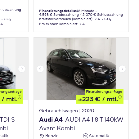
hlusszahlung
Finanzierungsdetails
:
48 Monate
4.598 € Sonderzahlung
12.070 € Schlusszahlung
.
CO₂-
Kraftstoffverbrauch (kombiniert)
:
k.A.
CO₂-
.A.
Emissionen
kombiniert
:
k.A.
rungsanfrage
Finanzierungsanfrage
/ mtl.
223 €
/ mtl.
ab
Gebrauchtwagen | 2020
TDI S
Audi A4
AUDI A4 1.8 T 140kW
mbi
Avant Kombi
atik
Benzin
Automatik