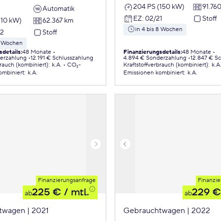
204 PS (150 kW)
91.76
Automatik
EZ
:
02/21
Stoff
110 kW)
62.367 km
in 4 bis 8 Wochen
22
Stoff
 8 Wochen
sdetails
:
48 Monate
Finanzierungsdetails
:
48 Monate
erzahlung
12.191 € Schlusszahlung
4.894 € Sonderzahlung
12.847 € S
brauch (kombiniert)
:
k.A.
CO₂-
Kraftstoffverbrauch (kombiniert)
:
k.A
ombiniert
:
k.A.
Emissionen
kombiniert
:
k.A.
Finanzierungsanfrage
Finanzie
225 €
/ mtl.
229 €
ab
ab
twagen | 2021
Gebrauchtwagen | 2022