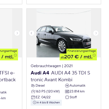
rungsanfrage
Finanzierungsanfrage
/ mtl.
207 €
/ mtl.
ab
Gebrauchtwagen | 2021
TFSI e-
Audi A4
AUDI A4 35 TDI S
portback
tronic Avant Kombi
Diesel
Automatik
163 PS (120 kW)
23.814 km
atik
EZ
:
04/22
Stoff
6 km
in 4 bis 8 Wochen