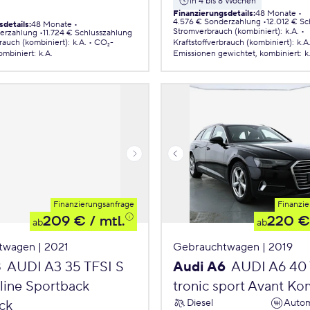
in 4 bis 8 Wochen
Finanzierungsdetails
:
48 Monate
4.576 € Sonderzahlung
12.012 € Sc
sdetails
:
48 Monate
Stromverbrauch (kombiniert)
:
k.A.
erzahlung
11.724 € Schlusszahlung
brauch (kombiniert)
:
k.A.
CO₂-
Kraftstoffverbrauch (kombiniert)
:
k.A
ombiniert
:
k.A.
Emissionen
gewichtet, kombiniert
:
k
Finanzierungsanfrage
Finanzie
209 €
/ mtl.
220 €
ab
ab
twagen | 2021
Gebrauchtwagen | 2019
3
AUDI A3 35 TFSI S
Audi A6
AUDI A6 40 
 line Sportback
tronic sport Avant Ko
Diesel
Autom
ck