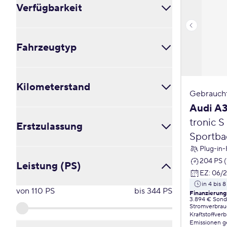
Verfügbarkeit
Alle
Fahrzeugtyp
in 4 bis 8 Wochen
in 3 bis 5 Monaten
ab 6 Monaten
Cabrio / Roadster (0)
Kilometerstand
Coupé (0)
Gebrauch
Kleinbus / Van (0)
Audi A
Kombi (10)
von
17164
km
bis
124896
km
tronic S
Limousine (15)
Erstzulassung
Pick-Up (0)
Sportba
Schräghecklimousine (1)
Plug-in-
von
2021
bis
2025
Sonstige (0)
204 PS 
Leistung (PS)
SUV / Crossover / Geländewagen (8)
EZ
:
06/2
Transporter (0)
in 4 bis
von
110
PS
bis
344
PS
Finanzierung
Verglaster Kastenwagen (0)
3.894 € Sond
Stromverbrau
Kraftstoffver
Emissionen
g