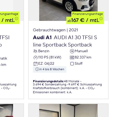
rungsanfrage
Finanzierungsanfrage
/ mtl.
167 €
/ mtl.
ab
Gebrauchtwagen | 2021
TFSI
Audi A1
AUDI A1 30 TFSI S
b
line Sportback Sportback
Benzin
Manuell
110 PS (81 kW)
82.337 km
atik
EZ
:
04/22
Stoff
6 km
in 4 bis 8 Wochen
Finanzierungsdetails
:
48 Monate
hlusszahlung
3.694 € Sonderzahlung
9.697 € Schlusszahlung
.
CO₂-
Kraftstoffverbrauch (kombiniert)
:
k.A.
CO₂-
Emissionen
kombiniert
:
k.A.