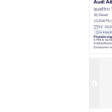
Audi A
quattro
Diesel
204 PS 
EZ
:
02/
in 4 bis
Finanzierung
4.998 € Sond
Kraftstoffver
Emissionen
k