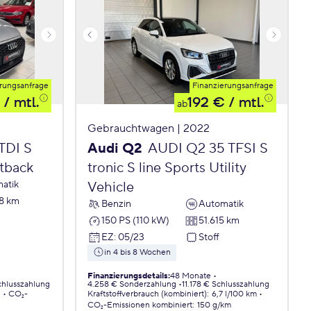
rungsanfrage
Finanzierungsanfrage
/ mtl.
192 €
/ mtl.
ab
Gebrauchtwagen | 2022
TDI S
Audi Q2
AUDI Q2 35 TFSI S
rtback
tronic S line Sports Utility
atik
Vehicle
8 km
Benzin
Automatik
150 PS (110 kW)
51.615 km
EZ
:
05/23
Stoff
in 4 bis 8 Wochen
Finanzierungsdetails
:
48 Monate
chlusszahlung
4.258 € Sonderzahlung
11.178 € Schlusszahlung
.
CO₂-
Kraftstoffverbrauch (kombiniert)
:
6,7 l/100 km
CO₂-Emissionen
kombiniert
:
150 g/km