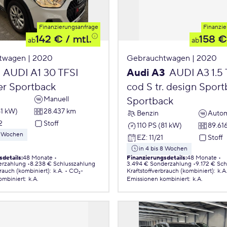
Finanzierungsanfrage
Finanzie
142 €
/ mtl.
158 €
ab
ab
twagen | 2020
Gebrauchtwagen | 2020
AUDI A1 30 TFSI
Audi A3
AUDI A3 1.5 
er Sportback
cod S tr. design Sport
Manuell
Sportback
81 kW)
28.437 km
Benzin
Autom
2
Stoff
110 PS (81 kW)
89.61
 8 Wochen
EZ
:
11/21
Stoff
in 4 bis 8 Wochen
sdetails
:
48 Monate
Finanzierungsdetails
:
48 Monate
erzahlung
8.238 € Schlusszahlung
3.494 € Sonderzahlung
9.172 € Sc
brauch (kombiniert)
:
k.A.
CO₂-
Kraftstoffverbrauch (kombiniert)
:
k.A
ombiniert
:
k.A.
Emissionen
kombiniert
:
k.A.