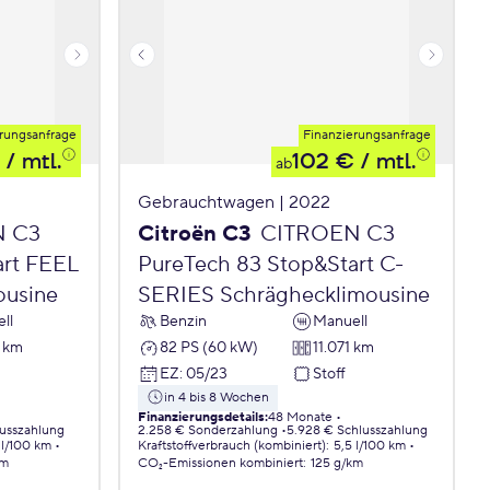
rungsanfrage
Finanzierungsanfrage
/ mtl.
102 €
/ mtl.
ab
Gebrauchtwagen | 2022
N C3
Citroën C3
CITROEN C3
art FEEL
PureTech 83 Stop&Start C-
ousine
SERIES Schräghecklimousine
ll
Benzin
Manuell
9 km
82 PS (60 kW)
11.071 km
EZ
:
05/23
Stoff
in 4 bis 8 Wochen
Finanzierungsdetails
:
48 Monate
lusszahlung
2.258 € Sonderzahlung
5.928 € Schlusszahlung
 l/100 km
Kraftstoffverbrauch (kombiniert)
:
5,5 l/100 km
km
CO₂-Emissionen
kombiniert
:
125 g/km