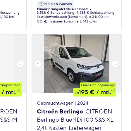
in 4 bis 8 Wochen
Finanzierungsdetails
:
48 Monate
hlusszahlung
3.538 € Sonderzahlung
9.288 € Schlusszahlung
 l/100 km
Kraftstoffverbrauch (kombiniert)
:
6,3 l/100 km
km
CO₂-Emissionen
kombiniert
:
143 g/km
rungsanfrage
Finanzierungsanfrage
/ mtl.
193 €
/ mtl.
ab
Gebrauchtwagen | 2024
TROEN
Citroën Berlingo
CITROEN
 S&S M
Berlingo BlueHDi 100 S&S XL
2,4t Kasten-Lieferwagen