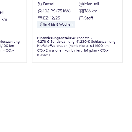
Diesel
Manuell
102 PS (75 kW)
766 km
ll
EZ
:
12/25
Stoff
3 km
in 4 bis 8 Wochen
Finanzierungsdetails
:
48 Monate
hlusszahlung
4.278 € Sonderzahlung
11.230 € Schlusszahlung
 l/100 km
Kraftstoffverbrauch (kombiniert)
:
6,1 l/100 km
km
CO₂-
CO₂-Emissionen
kombiniert
:
161 g/km
CO₂-
Klasse
:
F