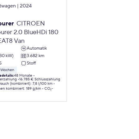
twagen | 2024
ourer
CITROEN
urer 2.0 BlueHDi 180
EAT8 Van
Automatik
130 kW)
3.682 km
5
Stoff
 8 Wochen
sdetails
:
48 Monate
erzahlung
16.785 € Schlusszahlung
brauch (kombiniert)
:
7,8 l/100 km
nen
kombiniert
:
189 g/km
CO₂-