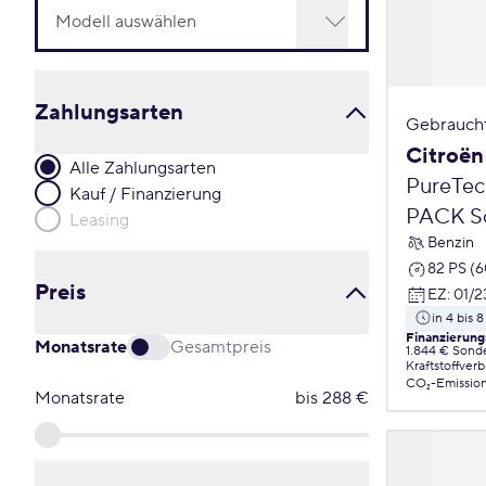
Zahlungsarten
Gebrauch
Citroën
Alle Zahlungsarten
PureTec
Kauf / Finanzierung
PACK Sc
Leasing
Benzin
82 PS (
Preis
EZ
:
01/2
in 4 bis
Finanzierung
Monatsrate
Gesamtpreis
1.844 € Sond
Kraftstoffver
CO₂-Emissio
Monatsrate
bis
288
€