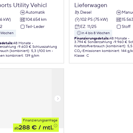
rts Utility Vehicl
Lieferwagen
Automatik
Diesel
Manue
96 kW)
104.654 km
102 PS (75 kW)
15.56
22
Teil-Leder
EZ
:
11/25
Stoff
 8 Wochen
in 4 bis 8 Wochen
Finanzierungsdetails
:
48 Monate
3.794 € Sonderzahlung
9.960 € Sc
sdetails
:
48 Monate
Kraftstoffverbrauch (kombiniert)
:
5,5
erzahlung
9.603 € Schlusszahlung
brauch (kombiniert)
:
5,3 l/100 km
CO₂-Emissionen
kombiniert
:
144 g/
nen
kombiniert
:
139 g/km
Klasse
:
C
Finanzierungsanfrage
288 €
/ mtl.
ab