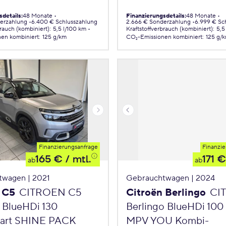
sdetails
:
48 Monate
Finanzierungsdetails
:
48 Monate
erzahlung
6.400 € Schlusszahlung
2.666 € Sonderzahlung
6.999 € Sc
brauch (kombiniert)
:
5,5 l/100 km
Kraftstoffverbrauch (kombiniert)
:
5,5
nen
kombiniert
:
125 g/km
CO₂-Emissionen
kombiniert
:
125 g/
Finanzierungsanfrage
Finanzie
165 €
/ mtl.
171 €
ab
ab
twagen | 2021
Gebrauchtwagen | 2024
 C5
CITROEN C5
Citroën Berlingo
CI
s BlueHDi 130
Berlingo BlueHDi 100
tart SHINE PACK
MPV YOU Kombi-