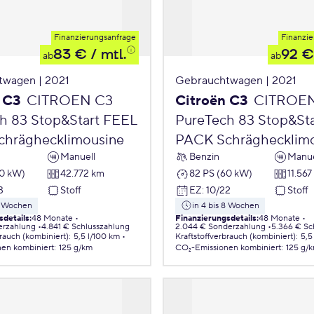
Finanzierungsanfrage
Finanzie
83 €
/ mtl.
92 €
ab
ab
twagen | 2021
Gebrauchtwagen | 2021
 C3
CITROEN C3
Citroën C3
CITROE
h 83 Stop&Start FEEL
PureTech 83 Stop&St
hräghecklimousine
PACK Schräghecklim
Manuell
Benzin
Manue
60 kW)
42.772 km
82 PS (60 kW)
11.567
3
Stoff
EZ
:
10/22
Stoff
 8 Wochen
in 4 bis 8 Wochen
sdetails
:
48 Monate
Finanzierungsdetails
:
48 Monate
erzahlung
4.841 € Schlusszahlung
2.044 € Sonderzahlung
5.366 € Sc
brauch (kombiniert)
:
5,5 l/100 km
Kraftstoffverbrauch (kombiniert)
:
5,5
nen
kombiniert
:
125 g/km
CO₂-Emissionen
kombiniert
:
125 g/