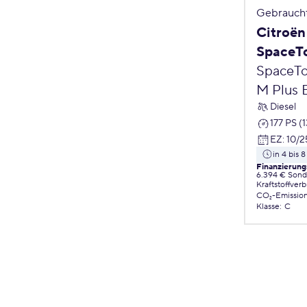
Gebrauch
Citroën
SpaceT
SpaceTo
M Plus 
Diesel
177 PS (
EZ
:
10/2
in 4 bis
Finanzierung
6.394 € Sond
Kraftstoffver
CO₂-Emissio
Klasse
:
C