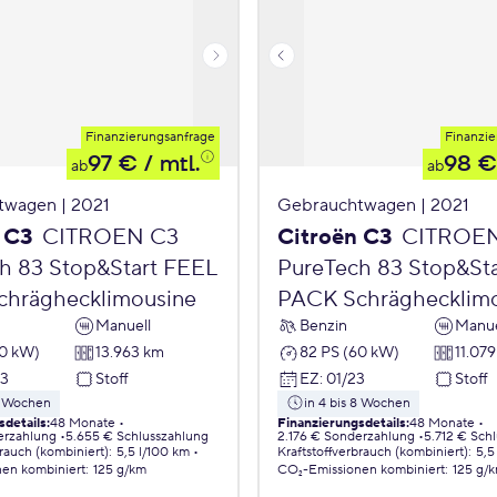
Finanzierungsanfrage
Finanzie
97 €
/ mtl.
98 €
ab
ab
twagen | 2021
Gebrauchtwagen | 2021
 C3
CITROEN C3
Citroën C3
CITROE
h 83 Stop&Start FEEL
PureTech 83 Stop&St
hräghecklimousine
PACK Schräghecklim
Manuell
Benzin
Manue
60 kW)
13.963 km
82 PS (60 kW)
11.07
23
Stoff
EZ
:
01/23
Stoff
 8 Wochen
in 4 bis 8 Wochen
sdetails
:
48 Monate
Finanzierungsdetails
:
48 Monate
erzahlung
5.655 € Schlusszahlung
2.176 € Sonderzahlung
5.712 € Sch
brauch (kombiniert)
:
5,5 l/100 km
Kraftstoffverbrauch (kombiniert)
:
5,5
nen
kombiniert
:
125 g/km
CO₂-Emissionen
kombiniert
:
125 g/