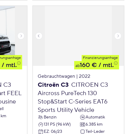
rungsanfrage
Finanzierungsanfrage
/ mtl.
160 €
/ mtl.
ab
Gebrauchtwagen | 2022
N C3
Citroën C3
CITROEN C3
art FEEL
Aircross PureTech 130
ousine
Stop&Start C-Series EAT6
ll
Sports Utility Vehicle
6 km
Benzin
Automatik
131 PS (96 kW)
6.385 km
EZ
:
06/23
Teil-Leder