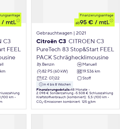
rungsanfrage
Finanzierungsanfrage
/ mtl.
95 €
/ mtl.
ab
Gebrauchtwagen | 2021
N C3
Citroën C3
CITROEN C3
art FEEL
PureTech 83 Stop&Start FEEL
ousine
PACK Schräghecklimousine
ll
Benzin
Manuell
 km
82 PS (60 kW)
19.536 km
EZ
:
07/22
Stoff
in 4 bis 8 Wochen
Finanzierungsdetails
:
48 Monate
hlusszahlung
2.098 € Sonderzahlung
5.508 € Schlusszahlung
 l/100 km
Kraftstoffverbrauch (kombiniert)
:
5,5 l/100 km
km
CO₂-Emissionen
kombiniert
:
125 g/km