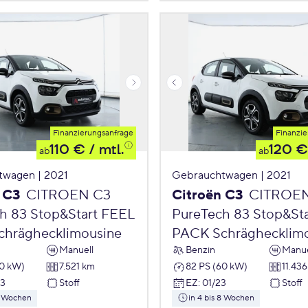
Finanzierungsanfrage
Finanzie
110 €
/ mtl.
120 €
ab
ab
twagen | 2021
Gebrauchtwagen | 2021
 C3
CITROEN C3
Citroën C3
CITROE
h 83 Stop&Start FEEL
PureTech 83 Stop&St
hräghecklimousine
PACK Schräghecklim
Manuell
Benzin
Manue
60 kW)
7.521 km
82 PS (60 kW)
11.43
23
Stoff
EZ
:
01/23
Stoff
 8 Wochen
in 4 bis 8 Wochen