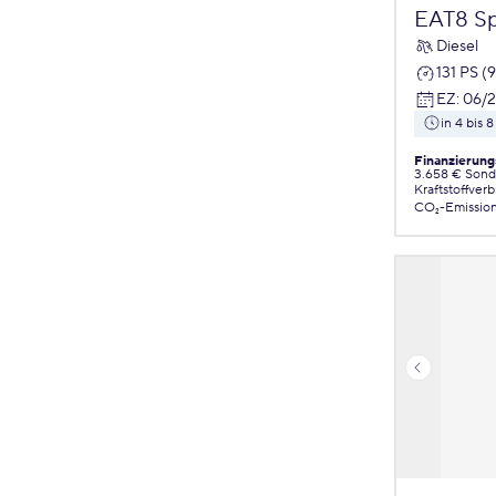
EAT8 Spo
Diesel
131 PS (
EZ
:
06/
in 4 bis
Finanzierung
3.658 € Sond
Kraftstoffver
CO₂-Emissio