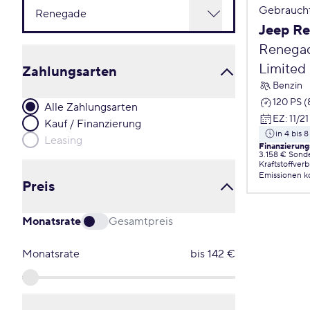
Gebrauch
Jeep R
Renegad
Limited 
Zahlungsarten
Benzin
120 PS 
Alle Zahlungsarten
EZ
:
11/21
Kauf / Finanzierung
in 4 bis
Leasing
Finanzierung
3.158 € Sond
Kraftstoffver
Emissionen
k
Preis
Monatsrate
Gesamtpreis
Monatsrate
bis
142
€