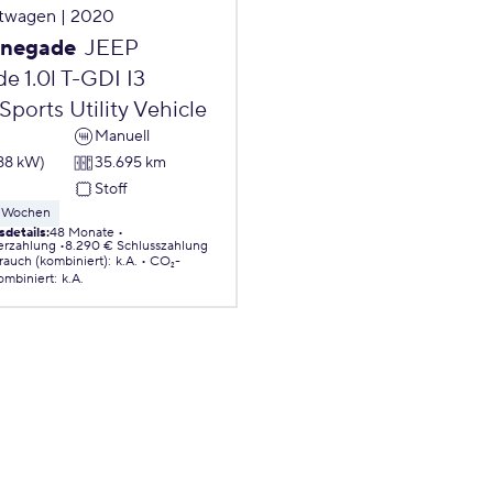
twagen | 2020
enegade
JEEP
e 1.0l T-GDI I3
Sports Utility Vehicle
Manuell
(88 kW)
35.695 km
Stoff
 8 Wochen
sdetails
:
48 Monate
erzahlung
8.290 € Schlusszahlung
brauch (kombiniert)
:
k.A.
CO₂-
ombiniert
:
k.A.