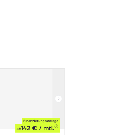
Finanzierungsanfrage
142 €
/ mtl.
ab