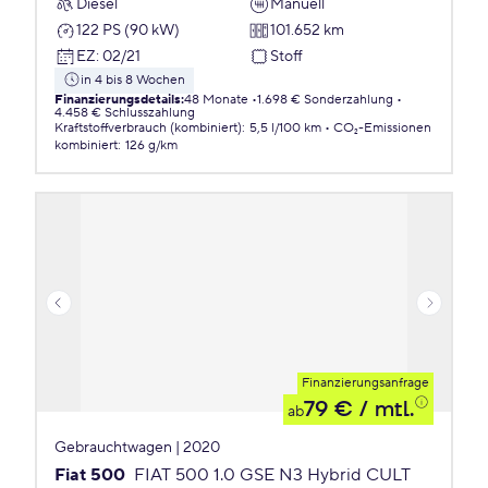
Diesel
Manuell
122 PS (90 kW)
101.652 km
EZ
:
02/21
Stoff
in 4 bis 8 Wochen
Finanzierungsdetails
:
48 Monate
1.698 € Sonderzahlung
4.458 € Schlusszahlung
Kraftstoffverbrauch (kombiniert)
:
5,5 l/100 km
CO₂-Emissionen
kombiniert
:
126 g/km
Finanzierungsanfrage
79 €
/ mtl.
ab
Gebrauchtwagen | 2020
Fiat 500
FIAT 500 1.0 GSE N3 Hybrid CULT