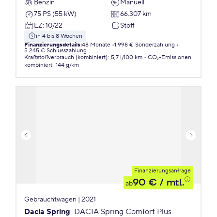
Benzin
Manuell
75 PS (55 kW)
66.307 km
EZ
:
10/22
Stoff
in 4 bis 8 Wochen
Finanzierungsdetails
:
48 Monate
1.998 € Sonderzahlung
5.245 € Schlusszahlung
Kraftstoffverbrauch (kombiniert)
:
5,7 l/100 km
CO₂-Emissionen
kombiniert
:
144 g/km
Finanzierungsanfrage
90 €
/ mtl.
ab
Gebrauchtwagen | 2021
Dacia Spring
DACIA Spring Comfort Plus