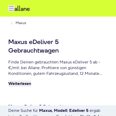
Maxus
Maxus eDeliver 5
Gebrauchtwagen
Finde Deinen gebrauchten Maxus eDeliver 5 ab -
€/mtl. bei Allane. Profitiere von günstigen
Konditionen, gutem Fahrzeugzustand, 12 Monate
Gebrauchtwagengarantie und vielen weiteren
Weiterlesen
Vorteile. Reserviere Dir Deinen Wunsch-Maxus
eDeliver 5 für die nächste 72 Stunden.
Maxus eDeliver 5 Gebrauchtwagen
Deine Suche für
Maxus, Modell: Edeliver 5
ergab
1787 Angebote für Deine Suche