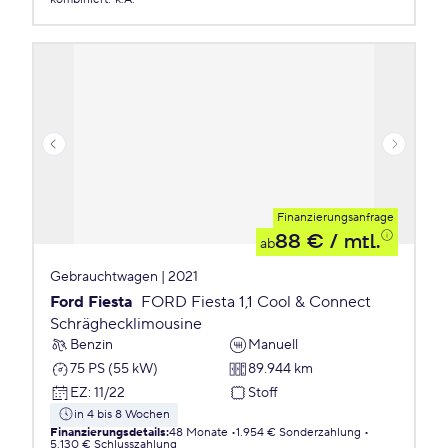
Finanzierungsanfrage
88 €
/ mtl.
ab
Gebrauchtwagen | 2021
Ford Fiesta
FORD Fiesta 1,1 Cool & Connect
Schräghecklimousine
Benzin
Manuell
75 PS (55 kW)
89.944 km
EZ
:
11/22
Stoff
in 4 bis 8 Wochen
Finanzierungsdetails
:
48 Monate
1.954 € Sonderzahlung
5.130 € Schlusszahlung