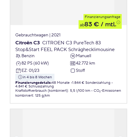
Finanzierungsanfrage
83 €
/ mtl.
ab
Gebrauchtwagen | 2021
Citroën C3
CITROEN C3 PureTech 83
Stop&Start FEEL PACK Schräghecklimousine
Benzin
Manuell
82 PS (60 kW)
42.772 km
EZ
:
01/23
Stoff
in 4 bis 8 Wochen
Finanzierungsdetails
:
48 Monate
1.844 € Sonderzahlung
4.841 € Schlusszahlung
Kraftstoffverbrauch (kombiniert)
:
5,5 l/100 km
CO₂-Emissionen
kombiniert
:
125 g/km