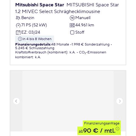
Mitsubishi Space Star
MITSUBISHI Space Star
1.2 MIVEC Select Schräghecklimousine
Benzin
Manuell
71 PS (52 kW)
44.961 km
EZ
:
03/24
Stoff
in 4 bis 8 Wochen
Finanzierungsdetails
:
48 Monate
1.998 € Sonderzahlung
5.245 € Schlusszahlung
Kraftstoffverbrauch (kombiniert)
:
k.A.
CO₂-Emissionen
kombiniert
:
k.A.
Finanzierungsanfrage
90 €
/ mtl.
ab