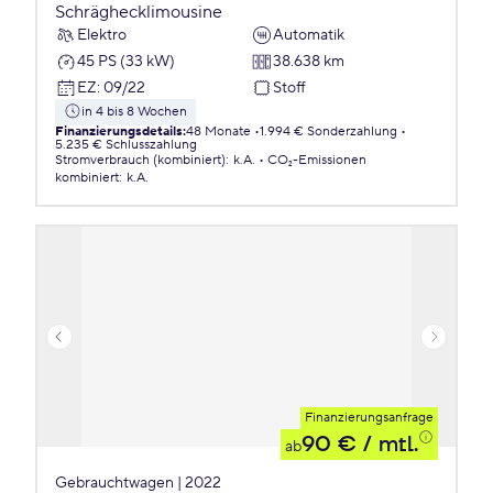
Schräghecklimousine
Elektro
Automatik
45 PS (33 kW)
38.638 km
EZ
:
09/22
Stoff
in 4 bis 8 Wochen
Finanzierungsdetails
:
48 Monate
1.994 € Sonderzahlung
5.235 € Schlusszahlung
Stromverbrauch (kombiniert)
:
k.A.
CO₂-Emissionen
kombiniert
:
k.A.
Finanzierungsanfrage
90 €
/ mtl.
ab
Gebrauchtwagen | 2022