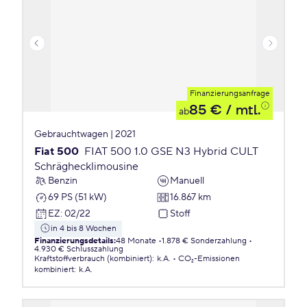
Finanzierungsanfrage
85 €
/ mtl.
ab
Gebrauchtwagen | 2021
Fiat 500
FIAT 500 1.0 GSE N3 Hybrid CULT
Schräghecklimousine
Benzin
Manuell
69 PS (51 kW)
16.867 km
EZ
:
02/22
Stoff
in 4 bis 8 Wochen
Finanzierungsdetails
:
48 Monate
1.878 € Sonderzahlung
4.930 € Schlusszahlung
Kraftstoffverbrauch (kombiniert)
:
k.A.
CO₂-Emissionen
kombiniert
:
k.A.