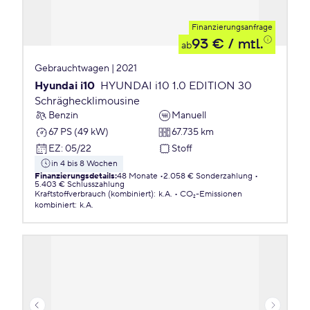
Finanzierungsanfrage
93 €
/ mtl.
ab
Gebrauchtwagen | 2021
Hyundai i10
HYUNDAI i10 1.0 EDITION 30
Schräghecklimousine
Benzin
Manuell
67 PS (49 kW)
67.735 km
EZ
:
05/22
Stoff
in 4 bis 8 Wochen
Finanzierungsdetails
:
48 Monate
2.058 € Sonderzahlung
5.403 € Schlusszahlung
Kraftstoffverbrauch (kombiniert)
:
k.A.
CO₂-Emissionen
kombiniert
:
k.A.