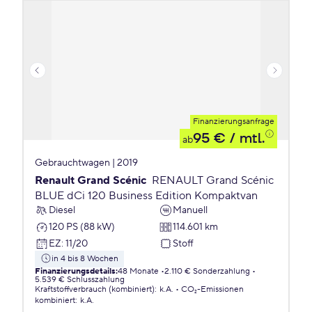
Finanzierungsanfrage
95 €
/ mtl.
ab
Gebrauchtwagen | 2019
Renault Grand Scénic
RENAULT Grand Scénic
BLUE dCi 120 Business Edition Kompaktvan
Diesel
Manuell
120 PS (88 kW)
114.601 km
EZ
:
11/20
Stoff
in 4 bis 8 Wochen
Finanzierungsdetails
:
48 Monate
2.110 € Sonderzahlung
5.539 € Schlusszahlung
Kraftstoffverbrauch (kombiniert)
:
k.A.
CO₂-Emissionen
kombiniert
:
k.A.