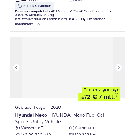
in 4 bis 8 Wochen
Finanzierungsdetails
:
48 Monate
1.398 € Sonderzahlung
3.670 € Schlusszahlung
Kraftstoffverbrauch (kombiniert)
:
k.A.
CO₂-Emissionen
kombiniert
:
k.A.
Finanzierungsanfrage
72 €
/ mtl.
ab
Gebrauchtwagen | 2020
Hyundai Nexo
HYUNDAI Nexo Fuel Cell
Sports Utility Vehicle
Wasserstoff
Automatik