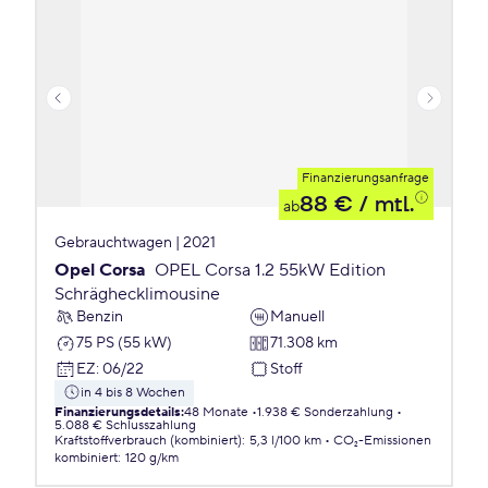
Finanzierungsanfrage
88 €
/ mtl.
ab
Gebrauchtwagen | 2021
Opel Corsa
OPEL Corsa 1.2 55kW Edition
Schräghecklimousine
Benzin
Manuell
75 PS (55 kW)
71.308 km
EZ
:
06/22
Stoff
in 4 bis 8 Wochen
Finanzierungsdetails
:
48 Monate
1.938 € Sonderzahlung
5.088 € Schlusszahlung
Kraftstoffverbrauch (kombiniert)
:
5,3 l/100 km
CO₂-Emissionen
kombiniert
:
120 g/km