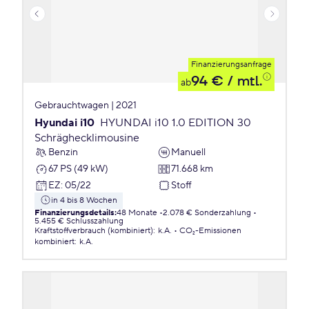
Finanzierungsanfrage
94 €
/ mtl.
ab
Gebrauchtwagen | 2021
Hyundai i10
HYUNDAI i10 1.0 EDITION 30
Schräghecklimousine
Benzin
Manuell
67 PS (49 kW)
71.668 km
EZ
:
05/22
Stoff
in 4 bis 8 Wochen
Finanzierungsdetails
:
48 Monate
2.078 € Sonderzahlung
5.455 € Schlusszahlung
Kraftstoffverbrauch (kombiniert)
:
k.A.
CO₂-Emissionen
kombiniert
:
k.A.