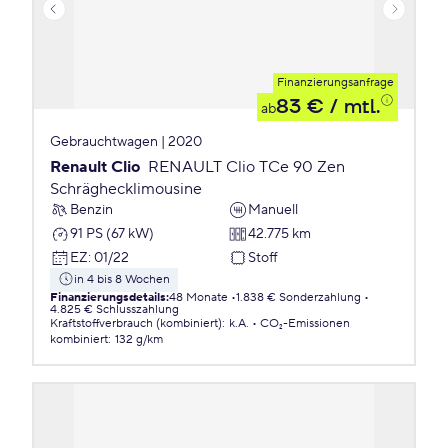
Finanzierungsanfrage
83 €
/ mtl.
ab
Gebrauchtwagen | 2020
Renault Clio
RENAULT Clio TCe 90 Zen
Schräghecklimousine
Benzin
Manuell
91 PS (67 kW)
42.775 km
EZ
:
01/22
Stoff
in 4 bis 8 Wochen
Finanzierungsdetails
:
48 Monate
1.838 € Sonderzahlung
4.825 € Schlusszahlung
Kraftstoffverbrauch (kombiniert)
:
k.A.
CO₂-Emissionen
kombiniert
:
132 g/km