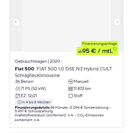
Finanzierungsanfrage
95 €
/ mtl.
ab
Gebrauchtwagen | 2020
Fiat 500
FIAT 500 1.0 GSE N3 Hybrid CULT
Schräghecklimousine
Benzin
Manuell
71 PS (52 kW)
11.872 km
EZ
:
12/21
Stoff
in 4 bis 8 Wochen
Finanzierungsdetails
:
48 Monate
2.094 € Sonderzahlung
5.497 € Schlusszahlung
Kraftstoffverbrauch (kombiniert)
:
k.A.
CO₂-Emissionen
kombiniert
:
k.A.