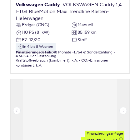
Volkswagen Caddy
VOLKSWAGEN Caddy 1,4-
l-TGI BlueMotion Maxi Trendline Kasten-
Lieferwagen
Erdgas (CNG)
Manuell
110 PS (81 kW)
85.159 km
EZ
:
12/20
Stoff
in 4 bis 8 Wochen
Finanzierungsdetails
:
48 Monate
1.754 € Sonderzahlung
4.605 € Schlusszahlung
Kraftstoffverbrauch (kombiniert)
:
k.A.
CO₂-Emissionen
kombiniert
:
k.A.
Finanzierungsanfrage