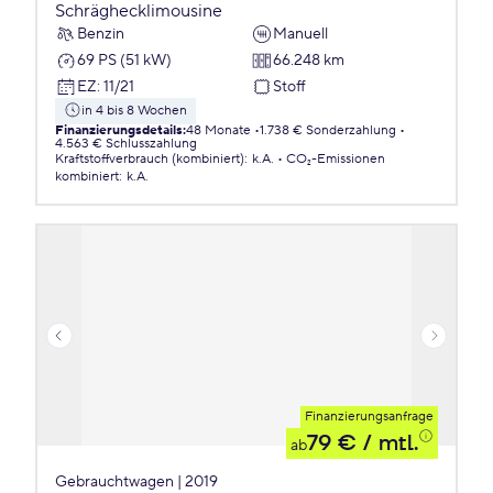
Schräghecklimousine
Benzin
Manuell
69 PS (51 kW)
66.248 km
EZ
:
11/21
Stoff
in 4 bis 8 Wochen
Finanzierungsdetails
:
48 Monate
1.738 € Sonderzahlung
4.563 € Schlusszahlung
Kraftstoffverbrauch (kombiniert)
:
k.A.
CO₂-Emissionen
kombiniert
:
k.A.
Finanzierungsanfrage
79 €
/ mtl.
ab
Gebrauchtwagen | 2019