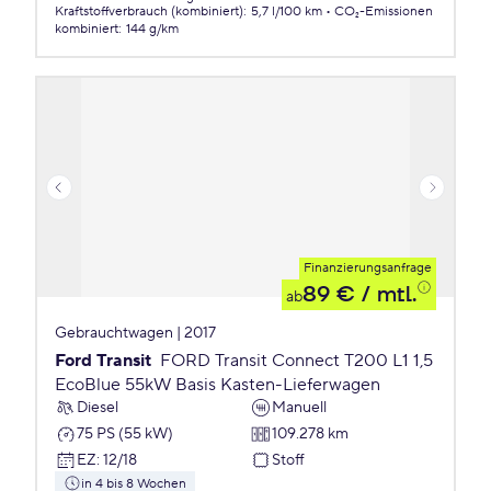
Kraftstoffverbrauch (kombiniert)
:
5,7 l/100 km
CO₂-Emissionen
kombiniert
:
144 g/km
Finanzierungsanfrage
89 €
/ mtl.
ab
Gebrauchtwagen | 2017
Ford Transit
FORD Transit Connect T200 L1 1,5
EcoBlue 55kW Basis Kasten-Lieferwagen
Diesel
Manuell
75 PS (55 kW)
109.278 km
EZ
:
12/18
Stoff
in 4 bis 8 Wochen