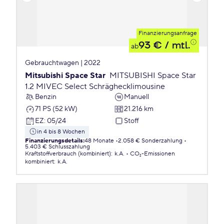
Finanzierungsanfrage
93 €
/ mtl.
ab
Gebrauchtwagen | 2022
Mitsubishi Space Star
MITSUBISHI Space Star
1.2 MIVEC Select Schräghecklimousine
Benzin
Manuell
71 PS (52 kW)
21.216 km
EZ
:
05/24
Stoff
in 4 bis 8 Wochen
Finanzierungsdetails
:
48 Monate
2.058 € Sonderzahlung
5.403 € Schlusszahlung
Kraftstoffverbrauch (kombiniert)
:
k.A.
CO₂-Emissionen
kombiniert
:
k.A.