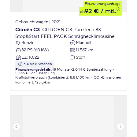
Finanzierungsanfrage
92 €
/ mtl.
ab
Gebrauchtwagen | 2021
Citroën C3
CITROEN C3 PureTech 83
Stop&Start FEEL PACK Schräghecklimousine
Benzin
Manuell
82 PS (60 kW)
11.567 km
EZ
:
10/22
Stoff
in 4 bis 8 Wochen
Finanzierungsdetails
:
48 Monate
2.044 € Sonderzahlung
5.366 € Schlusszahlung
Kraftstoffverbrauch (kombiniert)
:
5,5 l/100 km
CO₂-Emissionen
kombiniert
:
125 g/km