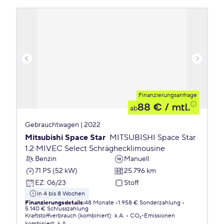
Finanzierungsanfrage
88 €
/ mtl.
ab
Gebrauchtwagen | 2022
Mitsubishi Space Star
MITSUBISHI Space Star
1.2 MIVEC Select Schräghecklimousine
Benzin
Manuell
71 PS (52 kW)
25.796 km
EZ
:
06/23
Stoff
in 4 bis 8 Wochen
Finanzierungsdetails
:
48 Monate
1.958 € Sonderzahlung
5.140 € Schlusszahlung
Kraftstoffverbrauch (kombiniert)
:
k.A.
CO₂-Emissionen
kombiniert
:
k.A.