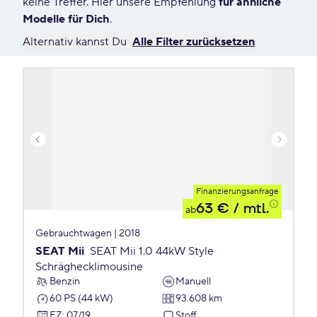
keine Treffer. Hier unsere Empfehlung
für ähnliche
Modelle für Dich
.
Alternativ kannst Du
Alle Filter zurücksetzen
Finanzierungsanfrage
63 €
/ mtl.
ab
Gebrauchtwagen | 2018
SEAT Mii
SEAT Mii 1.0 44kW Style
Schräghecklimousine
Benzin
Manuell
60 PS (44 kW)
93.608 km
EZ
:
07/19
Stoff