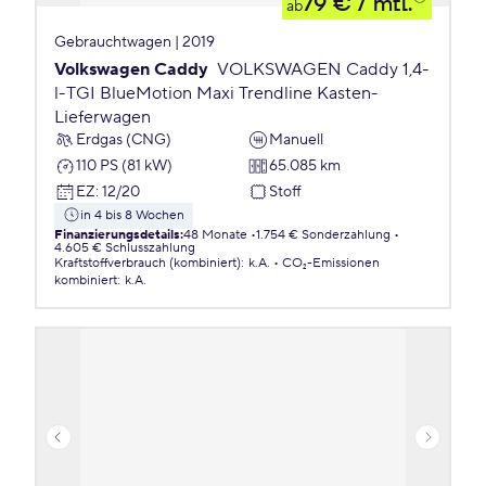
79 €
/ mtl.
ab
Gebrauchtwagen | 2019
Volkswagen Caddy
VOLKSWAGEN Caddy 1,4-
l-TGI BlueMotion Maxi Trendline Kasten-
Lieferwagen
Erdgas (CNG)
Manuell
110 PS (81 kW)
65.085 km
EZ
:
12/20
Stoff
in 4 bis 8 Wochen
Finanzierungsdetails
:
48 Monate
1.754 € Sonderzahlung
4.605 € Schlusszahlung
Kraftstoffverbrauch (kombiniert)
:
k.A.
CO₂-Emissionen
kombiniert
:
k.A.