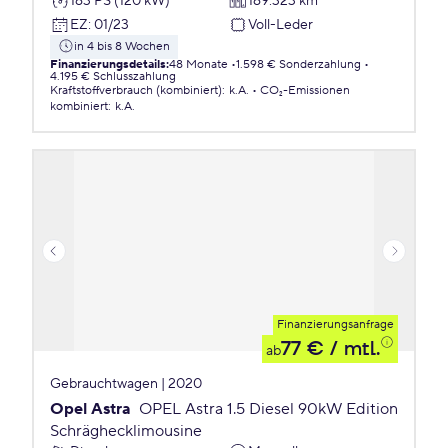
163 PS (120 kW)
169.323 km
EZ
:
01/23
Voll-Leder
in 4 bis 8 Wochen
Finanzierungsdetails
:
48 Monate
1.598 € Sonderzahlung
4.195 € Schlusszahlung
Kraftstoffverbrauch (kombiniert)
:
k.A.
CO₂-Emissionen
kombiniert
:
k.A.
Finanzierungsanfrage
77 €
/ mtl.
ab
Gebrauchtwagen | 2020
Opel Astra
OPEL Astra 1.5 Diesel 90kW Edition
Schräghecklimousine