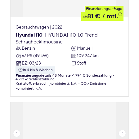
Finanzierungsanfrage
81 €
/ mtl.
ab
Gebrauchtwagen | 2022
Hyundai i10
HYUNDAI i10 1.0 Trend
Schräghecklimousine
Benzin
Manuell
67 PS (49 kW)
109.247 km
EZ
:
03/23
Stoff
in 4 bis 8 Wochen
Finanzierungsdetails
:
48 Monate
1.794 € Sonderzahlung
4.710 € Schlusszahlung
Kraftstoffverbrauch (kombiniert)
:
k.A.
CO₂-Emissionen
kombiniert
:
k.A.