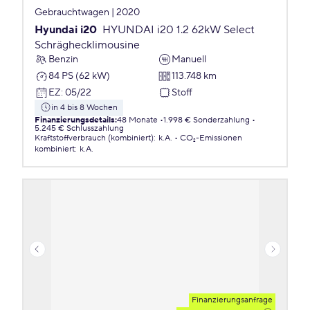
Gebrauchtwagen | 2020
Hyundai i20
HYUNDAI i20 1.2 62kW Select
Schräghecklimousine
Benzin
Manuell
84 PS (62 kW)
113.748 km
EZ
:
05/22
Stoff
in 4 bis 8 Wochen
Finanzierungsdetails
:
48 Monate
1.998 € Sonderzahlung
5.245 € Schlusszahlung
Kraftstoffverbrauch (kombiniert)
:
k.A.
CO₂-Emissionen
kombiniert
:
k.A.
Finanzierungsanfrage