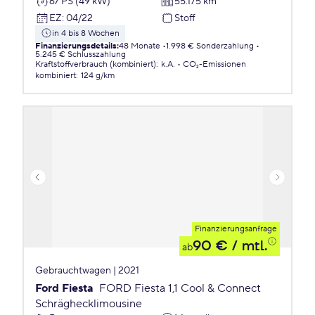
67 PS (49 kW)
55.175 km
EZ
:
04/22
Stoff
in 4 bis 8 Wochen
Finanzierungsdetails
:
48 Monate
1.998 € Sonderzahlung
5.245 € Schlusszahlung
Kraftstoffverbrauch (kombiniert)
:
k.A.
CO₂-Emissionen
kombiniert
:
124 g/km
Finanzierungsanfrage
90 €
/ mtl.
ab
Gebrauchtwagen | 2021
Ford Fiesta
FORD Fiesta 1,1 Cool & Connect
Schräghecklimousine