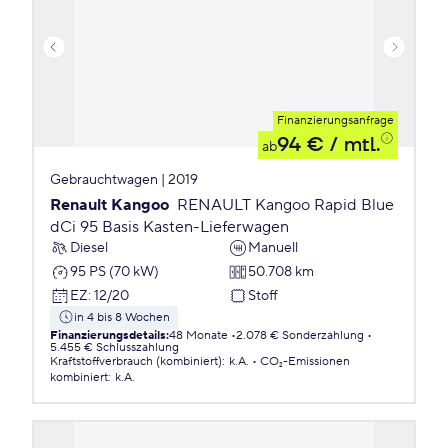
Finanzierungsanfrage
94 €
/ mtl.
ab
Gebrauchtwagen | 2019
Renault Kangoo
RENAULT Kangoo Rapid Blue
dCi 95 Basis Kasten-Lieferwagen
Diesel
Manuell
95 PS (70 kW)
50.708 km
EZ
:
12/20
Stoff
in 4 bis 8 Wochen
Finanzierungsdetails
:
48 Monate
2.078 € Sonderzahlung
5.455 € Schlusszahlung
Kraftstoffverbrauch (kombiniert)
:
k.A.
CO₂-Emissionen
kombiniert
:
k.A.