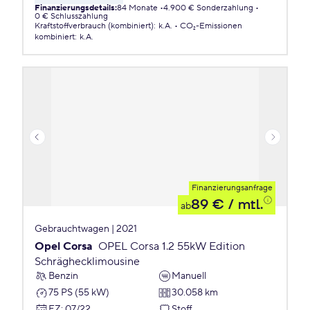
Finanzierungsdetails
:
84 Monate
4.900 € Sonderzahlung
0 € Schlusszahlung
Kraftstoffverbrauch (kombiniert)
:
k.A.
CO₂-Emissionen
kombiniert
:
k.A.
Finanzierungsanfrage
89 €
/ mtl.
ab
Gebrauchtwagen | 2021
Opel Corsa
OPEL Corsa 1.2 55kW Edition
Schräghecklimousine
Benzin
Manuell
75 PS (55 kW)
30.058 km
EZ
:
07/22
Stoff