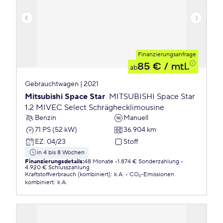
Finanzierungsanfrage
85 €
/ mtl.
ab
Gebrauchtwagen | 2021
Mitsubishi Space Star
MITSUBISHI Space Star
1.2 MIVEC Select Schräghecklimousine
Benzin
Manuell
71 PS (52 kW)
36.904 km
EZ
:
04/23
Stoff
in 4 bis 8 Wochen
Finanzierungsdetails
:
48 Monate
1.874 € Sonderzahlung
4.920 € Schlusszahlung
Kraftstoffverbrauch (kombiniert)
:
k.A.
CO₂-Emissionen
kombiniert
:
k.A.