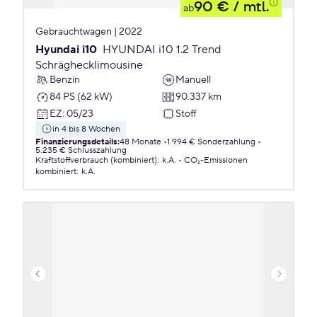
90 €
/ mtl.
ab
Gebrauchtwagen | 2022
Hyundai i10
HYUNDAI i10 1.2 Trend
Schräghecklimousine
Benzin
Manuell
84 PS (62 kW)
90.337 km
EZ
:
05/23
Stoff
in 4 bis 8 Wochen
Finanzierungsdetails
:
48 Monate
1.994 € Sonderzahlung
5.235 € Schlusszahlung
Kraftstoffverbrauch (kombiniert)
:
k.A.
CO₂-Emissionen
kombiniert
:
k.A.