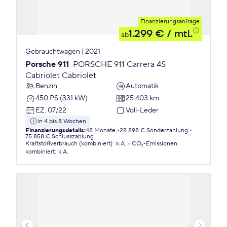
Finanzierungsanfrage
1.299 €
/ mtl.
ab
Gebrauchtwagen | 2021
Porsche 911
PORSCHE 911 Carrera 4S
Cabriolet Cabriolet
Benzin
Automatik
450 PS (331 kW)
25.403 km
EZ
:
07/22
Voll-Leder
in 4 bis 8 Wochen
Finanzierungsdetails
:
48 Monate
28.898 € Sonderzahlung
75.858 € Schlusszahlung
Kraftstoffverbrauch (kombiniert)
:
k.A.
CO₂-Emissionen
kombiniert
:
k.A.