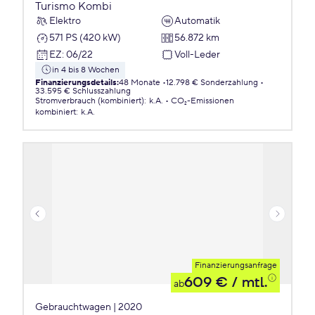
Turismo Kombi
Elektro
Automatik
571 PS (420 kW)
56.872 km
EZ
:
06/22
Voll-Leder
in 4 bis 8 Wochen
Finanzierungsdetails
:
48 Monate
12.798 € Sonderzahlung
33.595 € Schlusszahlung
Stromverbrauch (kombiniert)
:
k.A.
CO₂-Emissionen
kombiniert
:
k.A.
Finanzierungsanfrage
609 €
/ mtl.
ab
Gebrauchtwagen | 2020