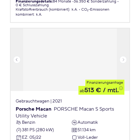
Finanzierungsdetails
:
84 Monate
36.350 € Sonderzahlung
0 € Schlusszahlung
Kraftstoffverbrauch (kombiniert)
:
k.A.
CO₂-Emissionen
kombiniert
:
k.A.
Finanzierungsanfrage
513 €
/ mtl.
ab
Gebrauchtwagen | 2021
Porsche Macan
PORSCHE Macan S Sports
Utility Vehicle
Benzin
Automatik
381 PS (280 kW)
51.134 km
EZ
:
05/22
Voll-Leder