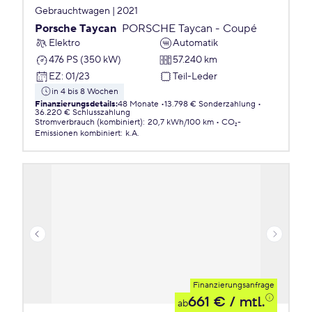
Gebrauchtwagen | 2021
Porsche Taycan
PORSCHE Taycan - Coupé
Elektro
Automatik
476 PS (350 kW)
57.240 km
EZ
:
01/23
Teil-Leder
in 4 bis 8 Wochen
Finanzierungsdetails
:
48 Monate
13.798 € Sonderzahlung
36.220 € Schlusszahlung
Stromverbrauch (kombiniert)
:
20,7 kWh/100 km
CO₂-
Emissionen
kombiniert
:
k.A.
Finanzierungsanfrage
661 €
/ mtl.
ab