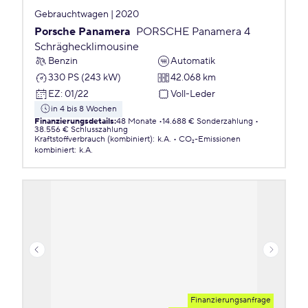
Gebrauchtwagen | 2020
Porsche Panamera
PORSCHE Panamera 4
Schräghecklimousine
Benzin
Automatik
330 PS (243 kW)
42.068 km
EZ
:
01/22
Voll-Leder
in 4 bis 8 Wochen
Finanzierungsdetails
:
48 Monate
14.688 € Sonderzahlung
38.556 € Schlusszahlung
Kraftstoffverbrauch (kombiniert)
:
k.A.
CO₂-Emissionen
kombiniert
:
k.A.
Finanzierungsanfrage