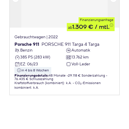
Finanzierungsanfrage
1.309 €
/ mtl.
ab
Gebrauchtwagen | 2022
Porsche 911
PORSCHE 911 Targa 4 Targa
Benzin
Automatik
385 PS (283 kW)
13.762 km
EZ
:
06/23
Voll-Leder
in 4 bis 8 Wochen
Finanzierungsdetails
:
48 Monate
29.118 € Sonderzahlung
76.435 € Schlusszahlung
Kraftstoffverbrauch (kombiniert)
:
k.A.
CO₂-Emissionen
kombiniert
:
k.A.