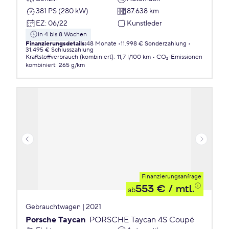
381 PS (280 kW)
87.638 km
EZ
:
06/22
Kunstleder
in 4 bis 8 Wochen
Finanzierungsdetails
:
48 Monate
11.998 € Sonderzahlung
31.495 € Schlusszahlung
Kraftstoffverbrauch (kombiniert)
:
11,7 l/100 km
CO₂-Emissionen
kombiniert
:
265 g/km
Finanzierungsanfrage
553 €
/ mtl.
ab
Gebrauchtwagen | 2021
Porsche Taycan
PORSCHE Taycan 4S Coupé