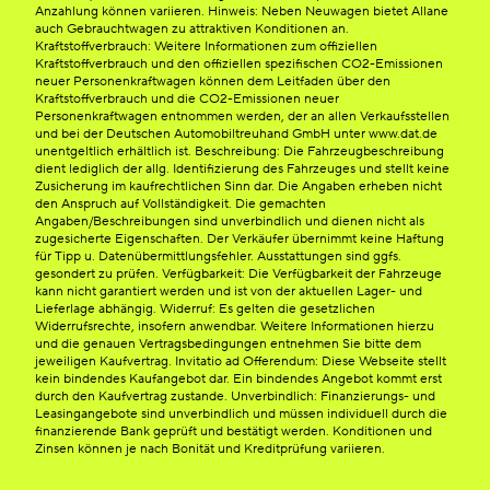
Anzahlung können variieren. Hinweis: Neben Neuwagen bietet Allane
auch Gebrauchtwagen zu attraktiven Konditionen an.
Kraftstoffverbrauch: Weitere Informationen zum offiziellen
Kraftstoffverbrauch und den offiziellen spezifischen CO2-Emissionen
neuer Personenkraftwagen können dem Leitfaden über den
Kraftstoffverbrauch und die CO2-Emissionen neuer
Personenkraftwagen entnommen werden, der an allen Verkaufsstellen
und bei der Deutschen Automobiltreuhand GmbH unter www.dat.de
unentgeltlich erhältlich ist. Beschreibung: Die Fahrzeugbeschreibung
dient lediglich der allg. Identifizierung des Fahrzeuges und stellt keine
Zusicherung im kaufrechtlichen Sinn dar. Die Angaben erheben nicht
den Anspruch auf Vollständigkeit. Die gemachten
Angaben/Beschreibungen sind unverbindlich und dienen nicht als
zugesicherte Eigenschaften. Der Verkäufer übernimmt keine Haftung
für Tipp u. Datenübermittlungsfehler. Ausstattungen sind ggfs.
gesondert zu prüfen. Verfügbarkeit: Die Verfügbarkeit der Fahrzeuge
kann nicht garantiert werden und ist von der aktuellen Lager- und
Lieferlage abhängig. Widerruf: Es gelten die gesetzlichen
Widerrufsrechte, insofern anwendbar. Weitere Informationen hierzu
und die genauen Vertragsbedingungen entnehmen Sie bitte dem
jeweiligen Kaufvertrag. Invitatio ad Offerendum: Diese Webseite stellt
kein bindendes Kaufangebot dar. Ein bindendes Angebot kommt erst
durch den Kaufvertrag zustande. Unverbindlich: Finanzierungs- und
Leasingangebote sind unverbindlich und müssen individuell durch die
finanzierende Bank geprüft und bestätigt werden. Konditionen und
Zinsen können je nach Bonität und Kreditprüfung variieren.