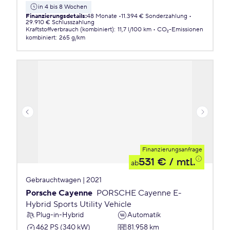
in 4 bis 8 Wochen
Finanzierungsdetails
:
48 Monate
11.394 € Sonderzahlung
29.910 € Schlusszahlung
Kraftstoffverbrauch (kombiniert)
:
11,7 l/100 km
CO₂-Emissionen
kombiniert
:
265 g/km
Finanzierungsanfrage
531 €
/ mtl.
ab
Gebrauchtwagen | 2021
Porsche Cayenne
PORSCHE Cayenne E-
Hybrid Sports Utility Vehicle
Plug-in-Hybrid
Automatik
462 PS (340 kW)
81.958 km