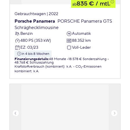
835 €
/ mtl.
ab
Gebrauchtwagen | 2022
Porsche Panamera
PORSCHE Panamera GTS
Schräghecklimousine
Benzin
Automatik
480 PS (353 kW)
88.352 km
EZ
:
03/23
Voll-Leder
in 4 bis 8 Wochen
Finanzierungsdetails
:
48 Monate
18.578 € Sonderzahlung
48.768 € Schlusszahlung
Kraftstoffverbrauch (kombiniert)
:
k.A.
CO₂-Emissionen
kombiniert
:
k.A.