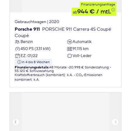
Finanzierungsanfrage
944 €
/ mtl.
ab
Gebrauchtwagen | 2020
Porsche 911
PORSCHE 911 Carrera 4S Coupé
Coupé
Benzin
Automatik
450 PS (331 kW)
91.115 km
EZ
:
01/22
Voll-Leder
in 4 bis 8 Wochen
Finanzierungsdetails
:
48 Monate
20.998 € Sonderzahlung
55.120 € Schlusszahlung
Kraftstoffverbrauch (kombiniert)
:
k.A.
CO₂-Emissionen
kombiniert
:
k.A.