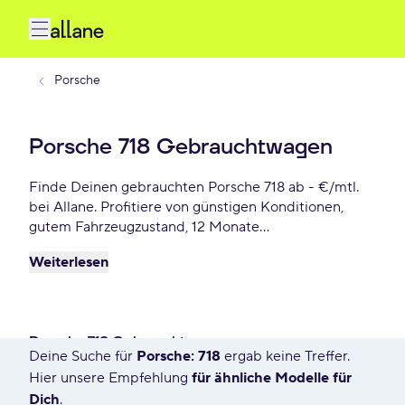
Porsche
Porsche 718 Gebrauchtwagen
Finde Deinen gebrauchten Porsche 718 ab - €/mtl.
bei Allane. Profitiere von günstigen Konditionen,
gutem Fahrzeugzustand, 12 Monate
Gebrauchtwagengarantie und vielen weiteren
Weiterlesen
Vorteile. Reserviere Dir Deinen Wunsch-Porsche 718
für die nächste 72 Stunden.
Porsche 718 Gebrauchtwagen
Deine Suche für
Porsche: 718
ergab keine Treffer.
13 Angebote für Deine Suche
Hier unsere Empfehlung
für ähnliche Modelle für
Dich
.