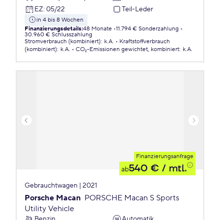
EZ
:
05/22
Teil-Leder
in 4 bis 8 Wochen
Finanzierungsdetails
:
48 Monate
11.794 € Sonderzahlung
30.960 € Schlusszahlung
Stromverbrauch (kombiniert)
:
k.A.
Kraftstoffverbrauch
(kombiniert)
:
k.A.
CO₂-Emissionen
gewichtet, kombiniert
:
k.A.
Finanzierungsanfrage
540 €
/ mtl.
ab
Gebrauchtwagen | 2021
Porsche Macan
PORSCHE Macan S Sports
Utility Vehicle
Benzin
Automatik