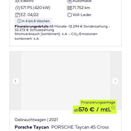
Elektro
Automatik
571 PS (420 kW)
71.752 km
EZ
:
04/22
Voll-Leder
in 4 bis 8 Wochen
Finanzierungsdetails
:
48 Monate
12.294 € Sonderzahlung
32.272 € Schlusszahlung
Stromverbrauch (kombiniert)
:
k.A.
CO₂-Emissionen
kombiniert
:
k.A.
Finanzierungsanfrage
576 €
/ mtl.
ab
Gebrauchtwagen | 2021
Porsche Taycan
PORSCHE Taycan 4S Cross