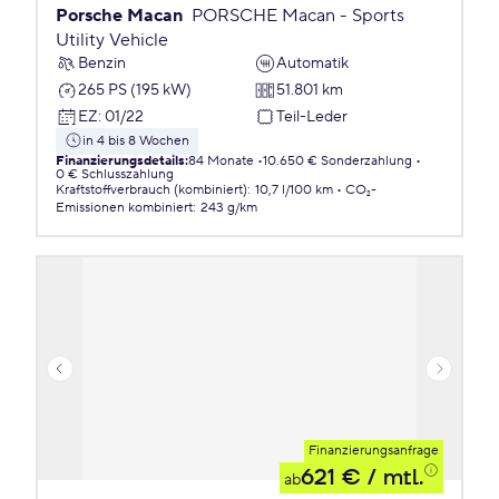
Porsche Macan
PORSCHE Macan - Sports
Utility Vehicle
Benzin
Automatik
265 PS (195 kW)
51.801 km
EZ
:
01/22
Teil-Leder
in 4 bis 8 Wochen
Finanzierungsdetails
:
84 Monate
10.650 € Sonderzahlung
0 € Schlusszahlung
Kraftstoffverbrauch (kombiniert)
:
10,7 l/100 km
CO₂-
Emissionen
kombiniert
:
243 g/km
Finanzierungsanfrage
621 €
/ mtl.
ab