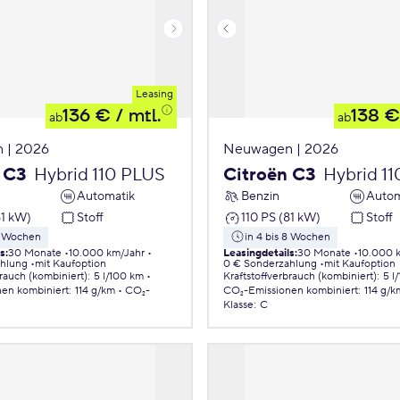
Leasing
136 €
/ mtl.
138 €
ab
ab
 | 2026
Neuwagen | 2026
 C3
Hybrid 110 PLUS
Citroën C3
Hybrid 1
Automatik
Benzin
Autom
81 kW)
Stoff
110 PS (81 kW)
Stoff
 8 Wochen
in 4 bis 8 Wochen
ls
:
30 Monate
10.000 km/Jahr
Leasingdetails
:
30 Monate
10.000 
ahlung
mit Kaufoption
0 € Sonderzahlung
mit Kaufoption
brauch (kombiniert)
:
5 l/100 km
Kraftstoffverbrauch (kombiniert)
:
5 l
nen
kombiniert
:
114 g/km
CO₂-
CO₂-Emissionen
kombiniert
:
114 g/k
Klasse
:
C