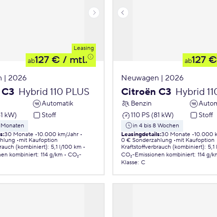
Leasing
127 €
/ mtl.
127 €
ab
ab
 | 2026
Neuwagen | 2026
 C3
Hybrid 110 PLUS
Citroën C3
Hybrid 1
Automatik
Benzin
Autom
81 kW)
Stoff
110 PS (81 kW)
Stoff
5 Monaten
in 4 bis 8 Wochen
ls
:
30 Monate
10.000 km/Jahr
Leasingdetails
:
30 Monate
10.000 
ahlung
mit Kaufoption
0 € Sonderzahlung
mit Kaufoption
brauch (kombiniert)
:
5,1 l/100 km
Kraftstoffverbrauch (kombiniert)
:
5,1
nen
kombiniert
:
114 g/km
CO₂-
CO₂-Emissionen
kombiniert
:
114 g/k
Klasse
:
C