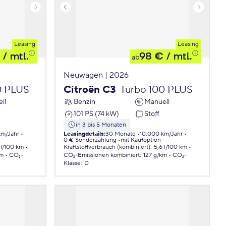
Leasing
Leasing
/ mtl.
98 €
/ mtl.
ab
Neuwagen | 2026
0 PLUS
Citroën C3
Turbo 100 PLUS
ll
Benzin
Manuell
101 PS (74 kW)
Stoff
in 3 bis 5 Monaten
km/Jahr
Leasingdetails
:
30 Monate
10.000 km/Jahr
0 € Sonderzahlung
mit Kaufoption
 l/100 km
Kraftstoffverbrauch (kombiniert)
:
5,6 l/100 km
km
CO₂-
CO₂-Emissionen
kombiniert
:
127 g/km
CO₂-
Klasse
:
D