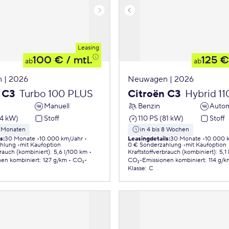
Leasing
100 €
/ mtl.
125 €
ab
ab
 | 2026
Neuwagen | 2026
 C3
Turbo 100 PLUS
Citroën C3
Hybrid 1
Manuell
Benzin
Autom
74 kW)
Stoff
110 PS (81 kW)
Stoff
5 Monaten
in 4 bis 8 Wochen
ls
:
30 Monate
10.000 km/Jahr
Leasingdetails
:
30 Monate
10.000 
ahlung
mit Kaufoption
0 € Sonderzahlung
mit Kaufoption
brauch (kombiniert)
:
5,6 l/100 km
Kraftstoffverbrauch (kombiniert)
:
5,1
nen
kombiniert
:
127 g/km
CO₂-
CO₂-Emissionen
kombiniert
:
114 g/k
Klasse
:
C