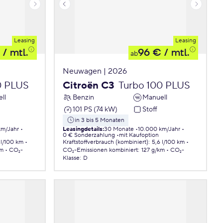
Leasing
Leasing
/ mtl.
96 €
/ mtl.
ab
Neuwagen | 2026
0 PLUS
Citroën C3
Turbo 100 PLUS
ll
Benzin
Manuell
101 PS (74 kW)
Stoff
in 3 bis 5 Monaten
km/Jahr
Leasingdetails
:
30 Monate
10.000 km/Jahr
0 € Sonderzahlung
mit Kaufoption
 l/100 km
Kraftstoffverbrauch (kombiniert)
:
5,6 l/100 km
km
CO₂-
CO₂-Emissionen
kombiniert
:
127 g/km
CO₂-
Klasse
:
D