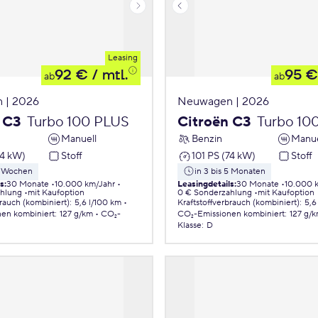
Leasing
92 €
/ mtl.
95 €
ab
ab
 | 2026
Neuwagen | 2026
 C3
Turbo 100 PLUS
Citroën C3
Turbo 10
Manuell
Benzin
Manue
74 kW)
Stoff
101 PS (74 kW)
Stoff
 8 Wochen
in 3 bis 5 Monaten
ls
:
30 Monate
10.000 km/Jahr
Leasingdetails
:
30 Monate
10.000 
ahlung
mit Kaufoption
0 € Sonderzahlung
mit Kaufoption
brauch (kombiniert)
:
5,6 l/100 km
Kraftstoffverbrauch (kombiniert)
:
5,6
nen
kombiniert
:
127 g/km
CO₂-
CO₂-Emissionen
kombiniert
:
127 g/
Klasse
:
D