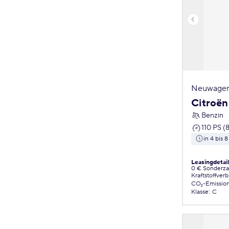
Neuwagen
Citroën
Benzin
110 PS (
in 4 bis
Leasingdetai
0 € Sonderz
Kraftstoffver
CO₂-Emissio
Klasse
:
C