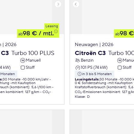
Leasing
98 €
/ mtl.
98 €
ab
ab
 | 2026
Neuwagen | 2026
 C3
Turbo 100 PLUS
Citroën C3
Turbo 10
Manuell
Benzin
Manue
74 kW)
Stoff
101 PS (74 kW)
Stoff
5 Monaten
in 3 bis 5 Monaten
ls
:
30 Monate
10.000 km/Jahr
Leasingdetails
:
30 Monate
10.000 
ahlung
mit Kaufoption
0 € Sonderzahlung
mit Kaufoption
brauch (kombiniert)
:
5,6 l/100 km
Kraftstoffverbrauch (kombiniert)
:
5,6
nen
kombiniert
:
127 g/km
CO₂-
CO₂-Emissionen
kombiniert
:
127 g/
Klasse
:
D