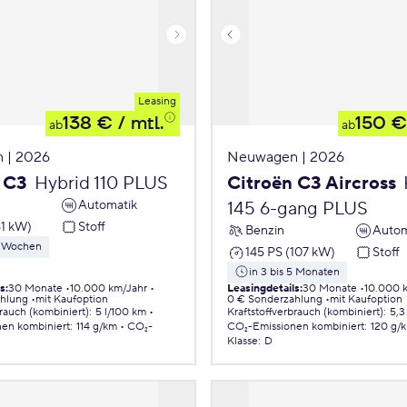
Leasing
138 €
/ mtl.
150 €
ab
ab
 | 2026
Neuwagen | 2026
 C3
Hybrid 110 PLUS
Citroën C3 Aircross
Automatik
145 6-gang PLUS
81 kW)
Stoff
Benzin
Autom
 8 Wochen
145 PS (107 kW)
Stoff
in 3 bis 5 Monaten
ls
:
30 Monate
10.000 km/Jahr
Leasingdetails
:
30 Monate
10.000 
ahlung
mit Kaufoption
0 € Sonderzahlung
mit Kaufoption
brauch (kombiniert)
:
5 l/100 km
Kraftstoffverbrauch (kombiniert)
:
5,3
nen
kombiniert
:
114 g/km
CO₂-
CO₂-Emissionen
kombiniert
:
120 g/
Klasse
:
D