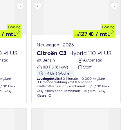
Leasing
Leasing
/ mtl.
127 €
/ mtl.
ab
Neuwagen | 2026
10 PLUS
Citroën C3
Hybrid 110 PLUS
atik
Benzin
Automatik
110 PS (81 kW)
Stoff
in 4 bis 8 Wochen
km/Jahr
Leasingdetails
:
30 Monate
10.000 km/Jahr
0 € Sonderzahlung
mit Kaufoption
 l/100 km
Kraftstoffverbrauch (kombiniert)
:
5,1 l/100 km
m
CO₂-
CO₂-Emissionen
kombiniert
:
114 g/km
CO₂-
Klasse
:
C