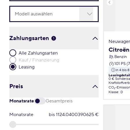
Zahlungsarten
1
Neuwagen
Citroën
Alle Zahlungsarten
Benzin
Kauf / Finanzierung
101 PS (
Leasing
in 4 bis
Leasingdetai
0 € Sonderz
Kraftstoffver
Preis
CO₂-Emissio
Klasse
:
D
Monatsrate
Gesamtpreis
Monatsrate
bis
1124.0400390625
€