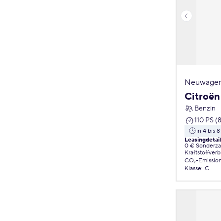
Neuwagen
Citroën
Benzin
110 PS (
in 4 bis
Leasingdetai
0 € Sonderz
Kraftstoffver
CO₂-Emissio
Klasse
:
C