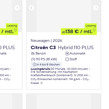
Leasing
Leasing
/ mtl.
138 €
/ mtl.
ab
Neuwagen | 2026
10 PLUS
Citroën C3
Hybrid 110 PLUS
atik
Benzin
Automatik
110 PS (81 kW)
Stoff
in 4 bis 8 Wochen
km/Jahr
Leasingdetails
:
30 Monate
10.000 km/Jahr
0 € Sonderzahlung
mit Kaufoption
/100 km
Kraftstoffverbrauch (kombiniert)
:
5 l/100 km
m
CO₂-
CO₂-Emissionen
kombiniert
:
114 g/km
CO₂-
Klasse
:
C