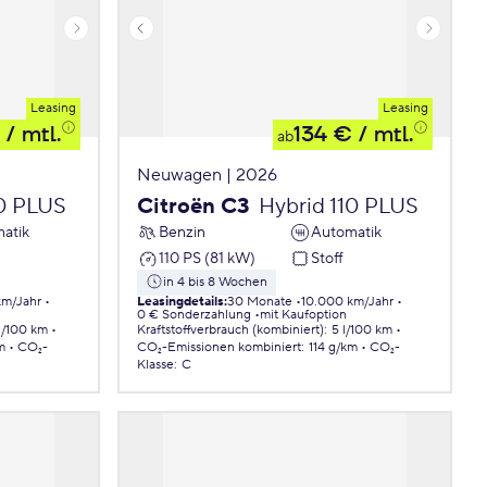
Leasing
Leasing
/ mtl.
134 €
/ mtl.
ab
Neuwagen | 2026
10 PLUS
Citroën C3
Hybrid 110 PLUS
atik
Benzin
Automatik
110 PS (81 kW)
Stoff
in 4 bis 8 Wochen
km/Jahr
Leasingdetails
:
30 Monate
10.000 km/Jahr
0 € Sonderzahlung
mit Kaufoption
 l/100 km
Kraftstoffverbrauch (kombiniert)
:
5 l/100 km
m
CO₂-
CO₂-Emissionen
kombiniert
:
114 g/km
CO₂-
Klasse
:
C