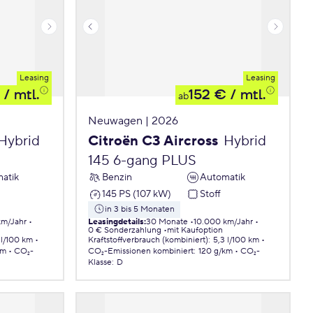
Leasing
Leasing
/ mtl.
152 €
/ mtl.
ab
Neuwagen | 2026
Hybrid
Citroën C3 Aircross
Hybrid
145 6-gang PLUS
atik
Benzin
Automatik
145 PS (107 kW)
Stoff
in 3 bis 5 Monaten
km/Jahr
Leasingdetails
:
30 Monate
10.000 km/Jahr
0 € Sonderzahlung
mit Kaufoption
 l/100 km
Kraftstoffverbrauch (kombiniert)
:
5,3 l/100 km
km
CO₂-
CO₂-Emissionen
kombiniert
:
120 g/km
CO₂-
Klasse
:
D