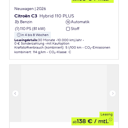
Neuwagen | 2026
Citroën C3
Hybrid 110 PLUS
Benzin
Automatik
110 PS (81 kW)
Stoff
in 4 bis 8 Wochen
Leasingdetails
:
30 Monate
10.000 km/Jahr
0 € Sonderzahlung
mit Kaufoption
Kraftstoffverbrauch (kombiniert)
:
5 l/100 km
CO₂-Emissionen
kombiniert
:
114 g/km
CO₂-Klasse
:
C
Leasing
138 €
/ mtl.
ab