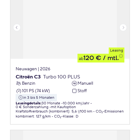
Leasing
120 €
/ mtl.
ab
Neuwagen | 2026
Citroën C3
Turbo 100 PLUS
Benzin
Manuell
101 PS (74 kW)
Stoff
in 3 bis 5 Monaten
Leasingdetails
:
30 Monate
10.000 km/Jahr
0 € Sonderzahlung
mit Kaufoption
Kraftstoffverbrauch (kombiniert)
:
5,6 l/100 km
CO₂-Emissionen
kombiniert
:
127 g/km
CO₂-Klasse
:
D