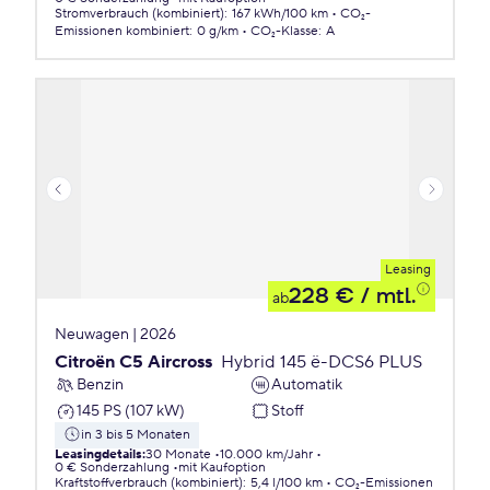
Stromverbrauch (kombiniert)
:
167 kWh/100 km
CO₂-
Emissionen
kombiniert
:
0 g/km
CO₂-Klasse
:
A
Leasing
228 €
/ mtl.
ab
Neuwagen | 2026
Citroën C5 Aircross
Hybrid 145 ë-DCS6 PLUS
Benzin
Automatik
145 PS (107 kW)
Stoff
in 3 bis 5 Monaten
Leasingdetails
:
30 Monate
10.000 km/Jahr
0 € Sonderzahlung
mit Kaufoption
Kraftstoffverbrauch (kombiniert)
:
5,4 l/100 km
CO₂-Emissionen