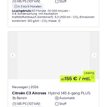
145 PS (107 kW)
Stoff
in 3 bis 5 Monaten
Leasingdetails
:
30 Monate
10.000 km/Jahr
0 € Sonderzahlung
mit Kaufoption
Kraftstoffverbrauch (kombiniert)
:
5,3 l/100 km
CO₂-Emissionen
kombiniert
:
120 g/km
CO₂-Klasse
:
D
Leasing
155 €
/ mtl.
ab
Neuwagen | 2026
Citroën C3 Aircross
Hybrid 145 6-gang PLUS
Benzin
Automatik
145 PS (107 kW)
Stoff