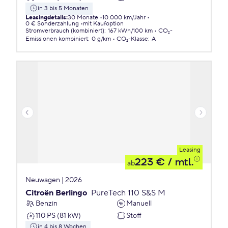
in 3 bis 5 Monaten
Leasingdetails
:
30 Monate
10.000 km/Jahr
0 € Sonderzahlung
mit Kaufoption
Stromverbrauch (kombiniert)
:
167 kWh/100 km
CO₂-
Emissionen
kombiniert
:
0 g/km
CO₂-Klasse
:
A
Leasing
223 €
/ mtl.
ab
Neuwagen | 2026
Citroën Berlingo
PureTech 110 S&S M
Benzin
Manuell
110 PS (81 kW)
Stoff
in 4 bis 8 Wochen