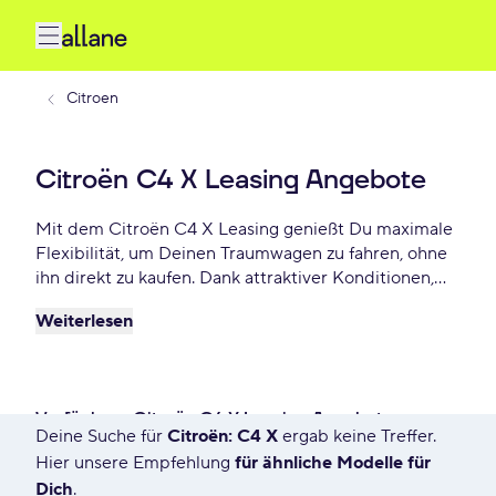
Citroen
Citroën C4 X Leasing Angebote
Mit dem Citroën C4 X Leasing genießt Du maximale
Flexibilität, um Deinen Traumwagen zu fahren, ohne
ihn direkt zu kaufen. Dank attraktiver Konditionen,
individuellen Laufzeiten und niedrigen monatlichen
Weiterlesen
Raten bietet Citroën C4 X Leasing eine praktische
und beliebte Lösung für Autofahrer, die Wert auf
Freiheit und finanzielle Planbarkeit legen. Lease
Deinen Citroën C4 X schon ab - € monatlich.
Verfügbare Citroën C4 X Leasing Angebote
Deine Suche für
Citroën: C4 X
ergab keine Treffer.
556 Angebote für Deine Suche
Hier unsere Empfehlung
für ähnliche Modelle für
Dich
.