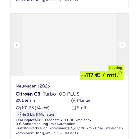
kombiniert
:
127 g/km
CO₂-Klasse
:
D
Leasing
117 €
/ mtl.
ab
Neuwagen | 2026
Citroën C3
Turbo 100 PLUS
Benzin
Manuell
101 PS (74 kW)
Stoff
in 3 bis 5 Monaten
Leasingdetails
:
30 Monate
10.000 km/Jahr
0 € Sonderzahlung
mit Kaufoption
Kraftstoffverbrauch (kombiniert)
:
5,6 l/100 km
CO₂-Emissionen
kombiniert
:
127 g/km
CO₂-Klasse
:
D