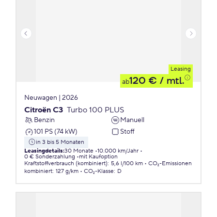
Leasing
120 €
/ mtl.
ab
Neuwagen | 2026
Citroën C3
Turbo 100 PLUS
Benzin
Manuell
101 PS (74 kW)
Stoff
in 3 bis 5 Monaten
Leasingdetails
:
30 Monate
10.000 km/Jahr
0 € Sonderzahlung
mit Kaufoption
Kraftstoffverbrauch (kombiniert)
:
5,6 l/100 km
CO₂-Emissionen
kombiniert
:
127 g/km
CO₂-Klasse
:
D