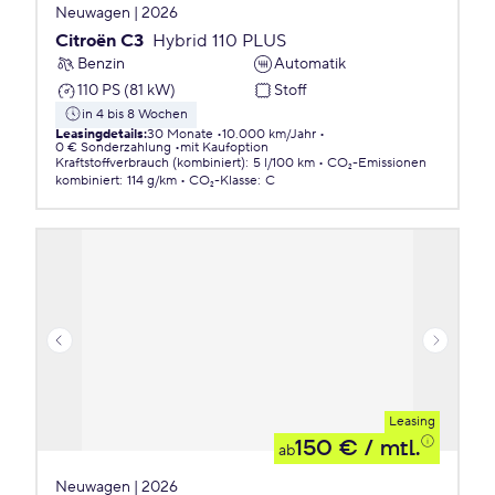
Neuwagen | 2026
Citroën C3
Hybrid 110 PLUS
Benzin
Automatik
110 PS (81 kW)
Stoff
in 4 bis 8 Wochen
Leasingdetails
:
30 Monate
10.000 km/Jahr
0 € Sonderzahlung
mit Kaufoption
Kraftstoffverbrauch (kombiniert)
:
5 l/100 km
CO₂-Emissionen
kombiniert
:
114 g/km
CO₂-Klasse
:
C
Leasing
150 €
/ mtl.
ab
Neuwagen | 2026