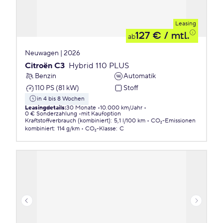
Leasing
127 €
/ mtl.
ab
Neuwagen | 2026
Citroën C3
Hybrid 110 PLUS
Benzin
Automatik
110 PS (81 kW)
Stoff
in 4 bis 8 Wochen
Leasingdetails
:
30 Monate
10.000 km/Jahr
0 € Sonderzahlung
mit Kaufoption
Kraftstoffverbrauch (kombiniert)
:
5,1 l/100 km
CO₂-Emissionen
kombiniert
:
114 g/km
CO₂-Klasse
:
C