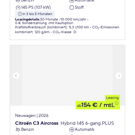
Benzin
Automatik
145 PS (107 kW)
Stoff
in 3 bis 5 Monaten
Leasingdetails
:
30 Monate
10.000 km/Jahr
0 € Sonderzahlung
mit Kaufoption
Kraftstoffverbrauch (kombiniert)
:
5,3 l/100 km
CO₂-Emissionen
kombiniert
:
120 g/km
CO₂-Klasse
:
D
Leasing
154 €
/ mtl.
ab
Neuwagen | 2026
Citroën C3 Aircross
Hybrid 145 6-gang PLUS
Benzin
Automatik