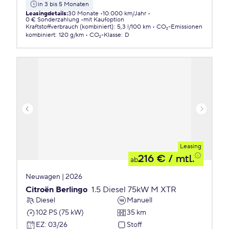
in 3 bis 5 Monaten
Leasingdetails
:
30 Monate
10.000 km/Jahr
0 € Sonderzahlung
mit Kaufoption
Kraftstoffverbrauch (kombiniert)
:
5,3 l/100 km
CO₂-Emissionen
kombiniert
:
120 g/km
CO₂-Klasse
:
D
Leasing
216 €
/ mtl.
ab
Neuwagen | 2026
Citroën Berlingo
1.5 Diesel 75kW M XTR
Diesel
Manuell
102 PS (75 kW)
35 km
EZ
:
03/26
Stoff