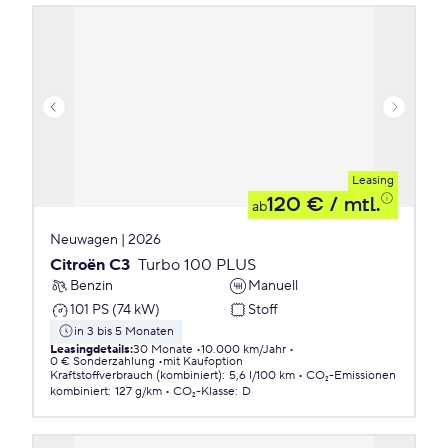
Leasing
120 €
/ mtl.
ab
Neuwagen | 2026
Citroën C3
Turbo 100 PLUS
Benzin
Manuell
101 PS (74 kW)
Stoff
in 3 bis 5 Monaten
Leasingdetails
:
30 Monate
10.000 km/Jahr
0 € Sonderzahlung
mit Kaufoption
Kraftstoffverbrauch (kombiniert)
:
5,6 l/100 km
CO₂-Emissionen
kombiniert
:
127 g/km
CO₂-Klasse
:
D