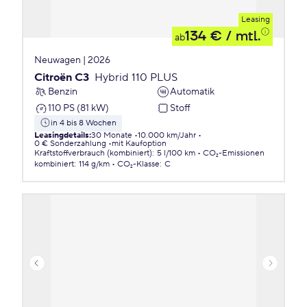
Leasing
134 €
/ mtl.
ab
Neuwagen | 2026
Citroën C3
Hybrid 110 PLUS
Benzin
Automatik
110 PS (81 kW)
Stoff
in 4 bis 8 Wochen
Leasingdetails
:
30 Monate
10.000 km/Jahr
0 € Sonderzahlung
mit Kaufoption
Kraftstoffverbrauch (kombiniert)
:
5 l/100 km
CO₂-Emissionen
kombiniert
:
114 g/km
CO₂-Klasse
:
C