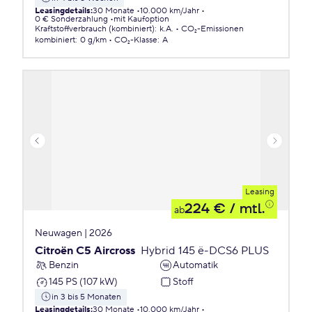
Leasingdetails
:
30 Monate
10.000 km/Jahr
0 € Sonderzahlung
mit Kaufoption
Kraftstoffverbrauch (kombiniert)
:
k.A.
CO₂-Emissionen
kombiniert
:
0 g/km
CO₂-Klasse
:
A
Leasing
224 €
/ mtl.
ab
Neuwagen | 2026
Citroën C5 Aircross
Hybrid 145 ë-DCS6 PLUS
Benzin
Automatik
145 PS (107 kW)
Stoff
in 3 bis 5 Monaten
Leasingdetails
:
30 Monate
10.000 km/Jahr