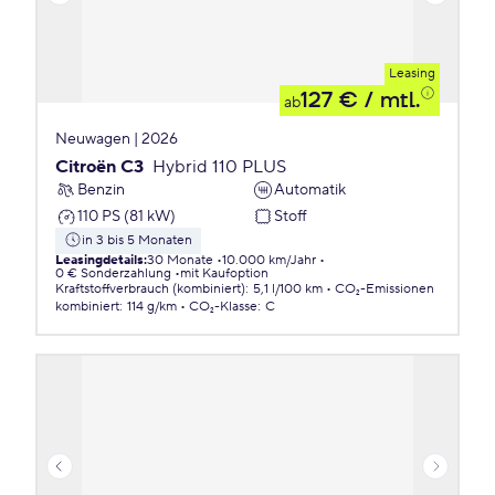
Leasing
127 €
/ mtl.
ab
Neuwagen | 2026
Citroën C3
Hybrid 110 PLUS
Benzin
Automatik
110 PS (81 kW)
Stoff
in 3 bis 5 Monaten
Leasingdetails
:
30 Monate
10.000 km/Jahr
0 € Sonderzahlung
mit Kaufoption
Kraftstoffverbrauch (kombiniert)
:
5,1 l/100 km
CO₂-Emissionen
kombiniert
:
114 g/km
CO₂-Klasse
:
C