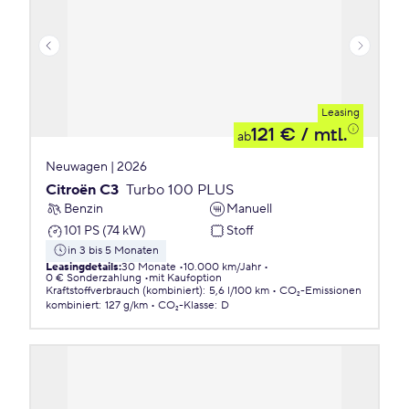
Leasing
121 €
/ mtl.
ab
Neuwagen | 2026
Citroën C3
Turbo 100 PLUS
Benzin
Manuell
101 PS (74 kW)
Stoff
in 3 bis 5 Monaten
Leasingdetails
:
30 Monate
10.000 km/Jahr
0 € Sonderzahlung
mit Kaufoption
Kraftstoffverbrauch (kombiniert)
:
5,6 l/100 km
CO₂-Emissionen
kombiniert
:
127 g/km
CO₂-Klasse
:
D