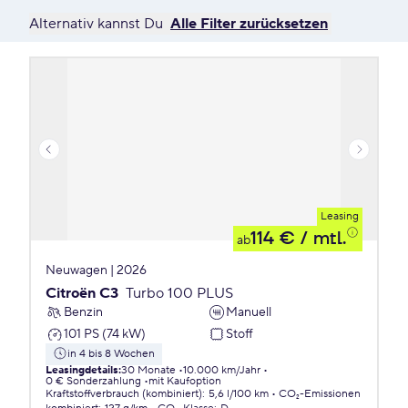
Alternativ kannst Du
Alle Filter zurücksetzen
Leasing
114 €
/ mtl.
ab
Neuwagen | 2026
Citroën C3
Turbo 100 PLUS
Benzin
Manuell
101 PS (74 kW)
Stoff
in 4 bis 8 Wochen
Leasingdetails
:
30 Monate
10.000 km/Jahr
0 € Sonderzahlung
mit Kaufoption
Kraftstoffverbrauch (kombiniert)
:
5,6 l/100 km
CO₂-Emissionen