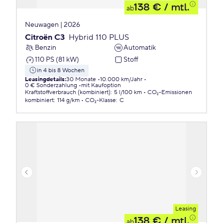
138 €
/ mtl.
ab
Neuwagen | 2026
Citroën C3
Hybrid 110 PLUS
Benzin
Automatik
110 PS (81 kW)
Stoff
in 4 bis 8 Wochen
Leasingdetails
:
30 Monate
10.000 km/Jahr
0 € Sonderzahlung
mit Kaufoption
Kraftstoffverbrauch (kombiniert)
:
5 l/100 km
CO₂-Emissionen
kombiniert
:
114 g/km
CO₂-Klasse
:
C
Leasing
138 €
/ mtl.
ab