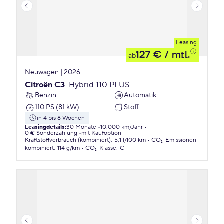
Leasing
127 €
/ mtl.
ab
Neuwagen | 2026
Citroën C3
Hybrid 110 PLUS
Benzin
Automatik
110 PS (81 kW)
Stoff
in 4 bis 8 Wochen
Leasingdetails
:
30 Monate
10.000 km/Jahr
0 € Sonderzahlung
mit Kaufoption
Kraftstoffverbrauch (kombiniert)
:
5,1 l/100 km
CO₂-Emissionen
kombiniert
:
114 g/km
CO₂-Klasse
:
C