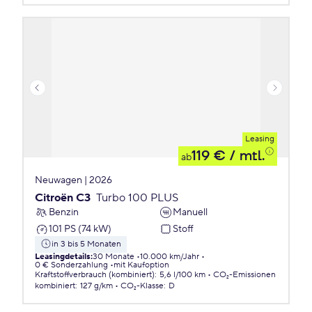
Leasing
119 €
/ mtl.
ab
Neuwagen | 2026
Citroën C3
Turbo 100 PLUS
Benzin
Manuell
101 PS (74 kW)
Stoff
in 3 bis 5 Monaten
Leasingdetails
:
30 Monate
10.000 km/Jahr
0 € Sonderzahlung
mit Kaufoption
Kraftstoffverbrauch (kombiniert)
:
5,6 l/100 km
CO₂-Emissionen
kombiniert
:
127 g/km
CO₂-Klasse
:
D