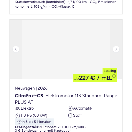
Kraftstoffverbrauch (kombiniert)
:
4,7 l/100 km
CO₂-Emissionen
kombiniert
:
106 g/km
CO₂-Klasse
:
C
Leasing
227 €
/ mtl.
ab
Neuwagen | 2026
Citroën ë-C3
Elektromotor 113 Standard-Range
PLUS AT
Elektro
Automatik
113 PS (83 kW)
Stoff
in 3 bis 5 Monaten
Leasingdetails
:
30 Monate
10.000 km/Jahr
0 € Sonderzahlung
mit Kaufoption