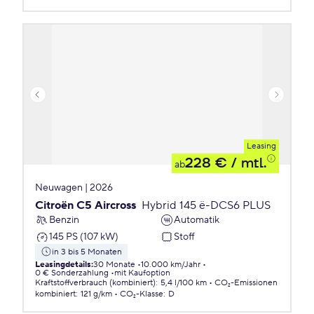
Leasing
228 €
/ mtl.
ab
Neuwagen | 2026
Citroën C5 Aircross
Hybrid 145 ë-DCS6 PLUS
Benzin
Automatik
145 PS (107 kW)
Stoff
in 3 bis 5 Monaten
Leasingdetails
:
30 Monate
10.000 km/Jahr
0 € Sonderzahlung
mit Kaufoption
Kraftstoffverbrauch (kombiniert)
:
5,4 l/100 km
CO₂-Emissionen
kombiniert
:
121 g/km
CO₂-Klasse
:
D