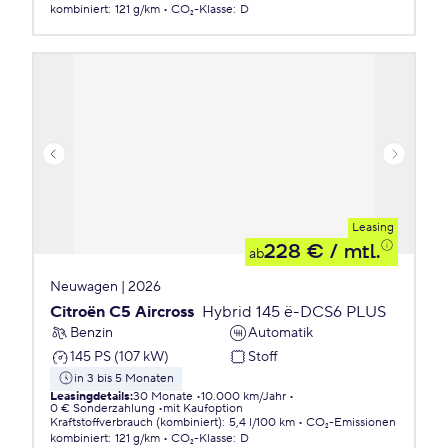
kombiniert
:
121 g/km
CO₂-Klasse
:
D
Leasing
228 €
/ mtl.
ab
Neuwagen | 2026
Citroën C5 Aircross
Hybrid 145 ë-DCS6 PLUS
Benzin
Automatik
145 PS (107 kW)
Stoff
in 3 bis 5 Monaten
Leasingdetails
:
30 Monate
10.000 km/Jahr
0 € Sonderzahlung
mit Kaufoption
Kraftstoffverbrauch (kombiniert)
:
5,4 l/100 km
CO₂-Emissionen
kombiniert
:
121 g/km
CO₂-Klasse
:
D