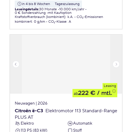
in 4 bis 8 Wochen
Tageszulassung
Leasingdetails
:
30 Monate
10.000 km/Jahr
0 € Sonderzahlung
mit Kaufoption
Kraftstoffverbrauch (kombiniert)
:
k.A.
CO₂-Emissionen
kombiniert
:
0 g/km
CO₂-Klasse
:
A
Leasing
222 €
/ mtl.
ab
Neuwagen | 2026
Citroën ë-C3
Elektromotor 113 Standard-Range
PLUS AT
Elektro
Automatik
113 PS (83 kW)
Stoff