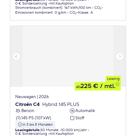
0 € Sonderzahlung
mit Kaufoption
Stromverbrauch (kombiniert)
:
167 kWh/100 km
CO₂-
Emissionen
kombiniert
:
0 g/km
CO₂-Klasse
:
A
Leasing
225 €
/ mtl.
ab
Neuwagen | 2026
Citroën C4
Hybrid 145 PLUS
Benzin
Automatik
145 PS (107 kW)
Stoff
in 3 bis 5 Monaten
Leasingdetails
:
30 Monate
10.000 km/Jahr
0 € Sonderzahlung
mit Kaufoption