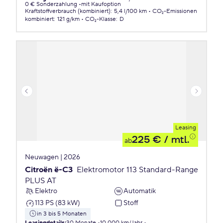
0 € Sonderzahlung
mit Kaufoption
Kraftstoffverbrauch (kombiniert)
:
5,4 l/100 km
CO₂-Emissionen
kombiniert
:
121 g/km
CO₂-Klasse
:
D
Leasing
225 €
/ mtl.
ab
Neuwagen | 2026
Citroën ë-C3
Elektromotor 113 Standard-Range
PLUS AT
Elektro
Automatik
113 PS (83 kW)
Stoff
in 3 bis 5 Monaten
Leasingdetails
:
30 Monate
10.000 km/Jahr