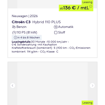
Leasing
136 €
/ mtl.
ab
Neuwagen | 2026
Citroën C3
Hybrid 110 PLUS
Benzin
Automatik
110 PS (81 kW)
Stoff
in 4 bis 8 Wochen
Leasingdetails
:
30 Monate
10.000 km/Jahr
0 € Sonderzahlung
mit Kaufoption
Kraftstoffverbrauch (kombiniert)
:
5 l/100 km
CO₂-Emissionen
kombiniert
:
114 g/km
CO₂-Klasse
:
C
Leasing