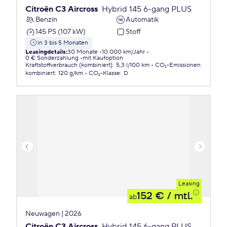
Citroën C3 Aircross
Hybrid 145 6-gang PLUS
Benzin
Automatik
145 PS (107 kW)
Stoff
in 3 bis 5 Monaten
Leasingdetails
:
30 Monate
10.000 km/Jahr
0 € Sonderzahlung
mit Kaufoption
Kraftstoffverbrauch (kombiniert)
:
5,3 l/100 km
CO₂-Emissionen
kombiniert
:
120 g/km
CO₂-Klasse
:
D
Leasing
152 €
/ mtl.
ab
Neuwagen | 2026
Citroën C3 Aircross
Hybrid 145 6-gang PLUS