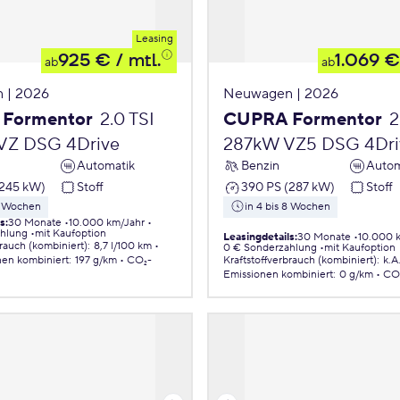
Leasing
925 €
/ mtl.
1.069 €
ab
ab
 | 2026
Neuwagen | 2026
Formentor
2.0 TSI
CUPRA Formentor
2
VZ DSG 4Drive
287kW VZ5 DSG 4Dri
Automatik
Benzin
Autom
(245 kW)
Stoff
390 PS (287 kW)
Stoff
 8 Wochen
in 4 bis 8 Wochen
ls
:
30 Monate
10.000 km/Jahr
ahlung
mit Kaufoption
Leasingdetails
:
30 Monate
10.000 
brauch (kombiniert)
:
8,7 l/100 km
0 € Sonderzahlung
mit Kaufoption
nen
kombiniert
:
197 g/km
CO₂-
Kraftstoffverbrauch (kombiniert)
:
k.A
Emissionen
kombiniert
:
0 g/km
CO₂