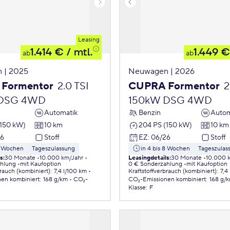
Leasing
1.414 €
/ mtl.
1.449 €
ab
ab
 | 2025
Neuwagen | 2026
Formentor
2.0 TSI
CUPRA Formentor
2
 DSG 4WD
150kW DSG 4WD
Automatik
Benzin
Autom
(150 kW)
10 km
204 PS (150 kW)
10 km
26
Stoff
EZ
:
06/26
Stoff
 8 Wochen
Tageszulassung
in 4 bis 8 Wochen
Tageszulas
ls
:
30 Monate
10.000 km/Jahr
Leasingdetails
:
30 Monate
10.000 
ahlung
mit Kaufoption
0 € Sonderzahlung
mit Kaufoption
brauch (kombiniert)
:
7,4 l/100 km
Kraftstoffverbrauch (kombiniert)
:
7,4
nen
kombiniert
:
168 g/km
CO₂-
CO₂-Emissionen
kombiniert
:
168 g/
Klasse
:
F