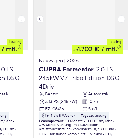
Leasing
Leasing
/ mtl.
1.702 €
/ mtl.
ab
Neuwagen | 2026
.0 TSI
CUPRA Formentor
2.0 TSI
ion DSG
245kW VZ Tribe Edition DSG
4Driv
atik
Benzin
Automatik
333 PS (245 kW)
10 km
EZ
:
06/26
Stoff
sung
in 4 bis 8 Wochen
Tageszulassung
km/Jahr
Leasingdetails
:
30 Monate
10.000 km/Jahr
0 € Sonderzahlung
mit Kaufoption
 l/100 km
Kraftstoffverbrauch (kombiniert)
:
8,7 l/100 km
km
CO₂-
CO₂-Emissionen
kombiniert
:
197 g/km
CO₂-