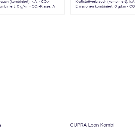
brauch (kombiniert)
:
k.A.
CO₂-
Kraftstoffverbrauch (kombiniert)
:
k.A
ombiniert
:
0 g/km
CO₂-Klasse
:
A
Emissionen
kombiniert
:
0 g/km
CO₂
n
CUPRA Leon Kombi