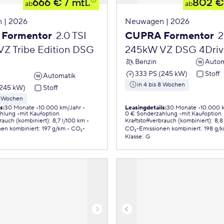
666 €
/ mtl.
802 €
ab
ab
 | 2026
Neuwagen | 2026
Formentor
2.0 TSI
CUPRA Formentor
2
Z Tribe Edition DSG
245kW VZ DSG 4Driv
Benzin
Autom
333 PS (245 kW)
Stoff
Automatik
in 4 bis 8 Wochen
(245 kW)
Stoff
 8 Wochen
ls
:
30 Monate
10.000 km/Jahr
Leasingdetails
:
30 Monate
10.000 
ahlung
mit Kaufoption
0 € Sonderzahlung
mit Kaufoption
brauch (kombiniert)
:
8,7 l/100 km
Kraftstoffverbrauch (kombiniert)
:
8,8
nen
kombiniert
:
197 g/km
CO₂-
CO₂-Emissionen
kombiniert
:
198 g/
Klasse
:
G