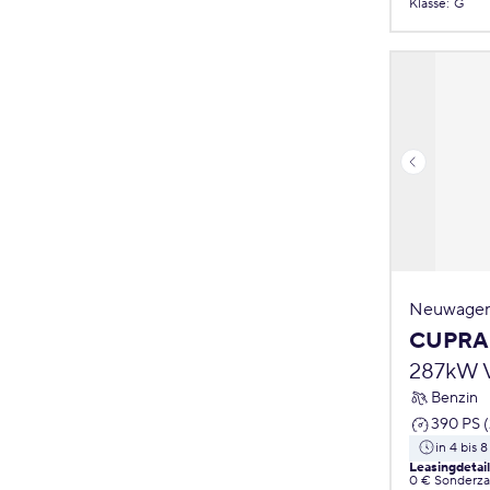
Klasse
:
G
Neuwagen
CUPRA 
287kW 
Benzin
390 PS 
in 4 bis
Leasingdetai
0 € Sonderz