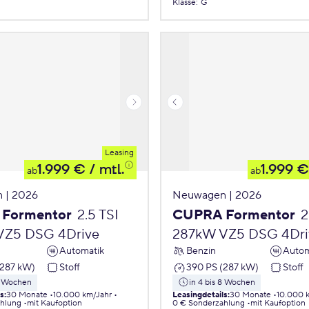
Klasse
:
G
Leasing
1.999 €
/ mtl.
1.999 €
ab
ab
 | 2026
Neuwagen | 2026
Formentor
2.5 TSI
CUPRA Formentor
2
VZ5 DSG 4Drive
287kW VZ5 DSG 4Dri
Automatik
Benzin
Autom
(287 kW)
Stoff
390 PS (287 kW)
Stoff
 8 Wochen
in 4 bis 8 Wochen
ls
:
30 Monate
10.000 km/Jahr
Leasingdetails
:
30 Monate
10.000 
ahlung
mit Kaufoption
0 € Sonderzahlung
mit Kaufoption