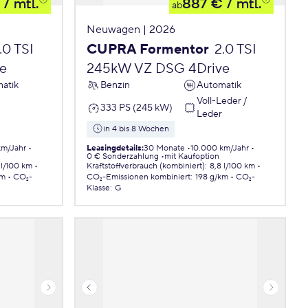
/ mtl.
887 €
/ mtl.
ab
Neuwagen | 2026
.0 TSI
CUPRA Formentor
2.0 TSI
e
245kW VZ DSG 4Drive
atik
Benzin
Automatik
Voll-Leder /
333 PS (245 kW)
Leder
in 4 bis 8 Wochen
km/Jahr
Leasingdetails
:
30 Monate
10.000 km/Jahr
0 € Sonderzahlung
mit Kaufoption
 l/100 km
Kraftstoffverbrauch (kombiniert)
:
8,8 l/100 km
km
CO₂-
CO₂-Emissionen
kombiniert
:
198 g/km
CO₂-
Klasse
:
G