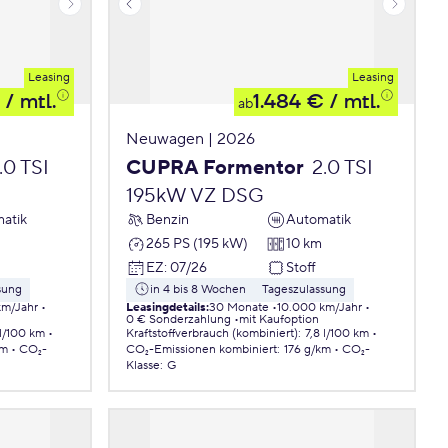
Leasing
Leasing
/ mtl.
1.484 €
/ mtl.
ab
Neuwagen | 2026
.0 TSI
CUPRA Formentor
2.0 TSI
195kW VZ DSG
atik
Benzin
Automatik
265 PS (195 kW)
10 km
EZ
:
07/26
Stoff
sung
in 4 bis 8 Wochen
Tageszulassung
km/Jahr
Leasingdetails
:
30 Monate
10.000 km/Jahr
0 € Sonderzahlung
mit Kaufoption
 l/100 km
Kraftstoffverbrauch (kombiniert)
:
7,8 l/100 km
km
CO₂-
CO₂-Emissionen
kombiniert
:
176 g/km
CO₂-
Klasse
:
G