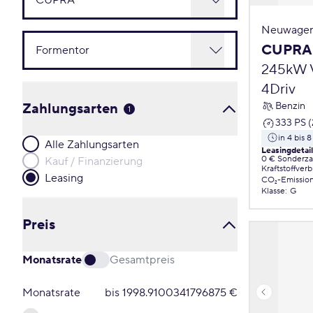
Neuwagen
CUPRA 
245kW V
4Driv
Benzin
Zahlungsarten
1
333 PS 
in 4 bis
Alle Zahlungsarten
Leasingdetai
0 € Sonderz
Kauf / Finanzierung
Kraftstoffver
Leasing
CO₂-Emissio
Klasse
:
G
Preis
Monatsrate
Gesamtpreis
Monatsrate
bis
1998.9100341796875
€