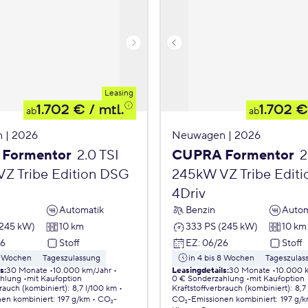
Leasing
1.702 €
/ mtl.
1.702 €
ab
ab
 | 2026
Neuwagen | 2026
Formentor
2.0 TSI
CUPRA Formentor
2
Z Tribe Edition DSG
245kW VZ Tribe Edit
4Driv
Automatik
Benzin
Autom
(245 kW)
10 km
333 PS (245 kW)
10 km
26
Stoff
EZ
:
06/26
Stoff
 8 Wochen
Tageszulassung
in 4 bis 8 Wochen
Tageszulas
ls
:
30 Monate
10.000 km/Jahr
Leasingdetails
:
30 Monate
10.000 
ahlung
mit Kaufoption
0 € Sonderzahlung
mit Kaufoption
brauch (kombiniert)
:
8,7 l/100 km
Kraftstoffverbrauch (kombiniert)
:
8,7
nen
kombiniert
:
197 g/km
CO₂-
CO₂-Emissionen
kombiniert
:
197 g/