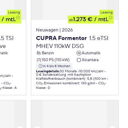
Leasing
Leasing
/ mtl.
1.273 €
/ mtl.
ab
Neuwagen | 2026
.5 TSI
CUPRA Formentor
1.5 eTSI
ve
MHEV 110kW DSG
atik
Benzin
Automatik
150 PS (110 kW)
Alcantara
in 4 bis 8 Wochen
Leasingdetails
:
30 Monate
10.000 km/Jahr
0 € Sonderzahlung
mit Kaufoption
km/Jahr
Kraftstoffverbrauch (kombiniert)
:
5,8 l/100 km
.
CO₂-
CO₂-Emissionen
kombiniert
:
130 g/km
CO₂-
-Klasse
:
A
Klasse
:
D