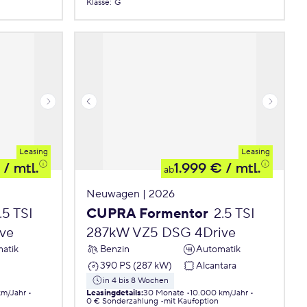
Klasse
:
G
Leasing
Leasing
/ mtl.
1.999 €
/ mtl.
ab
Neuwagen | 2026
.5 TSI
CUPRA Formentor
2.5 TSI
ve
287kW VZ5 DSG 4Drive
atik
Benzin
Automatik
390 PS (287 kW)
Alcantara
in 4 bis 8 Wochen
km/Jahr
Leasingdetails
:
30 Monate
10.000 km/Jahr
0 € Sonderzahlung
mit Kaufoption