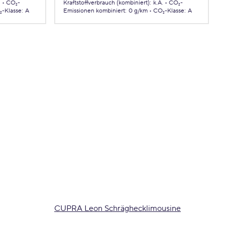
.
CO₂-
Kraftstoffverbrauch (kombiniert)
:
k.A.
CO₂-
-Klasse
:
A
Emissionen
kombiniert
:
0 g/km
CO₂-Klasse
:
A
CUPRA Leon Schräghecklimousine