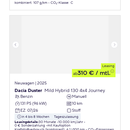
kombiniert
:
107 g/km
CO₂-Klasse
:
C
Leasing
310 €
/ mtl.
ab
Neuwagen | 2025
Dacia Duster
Mild Hybrid 130 4x4 Journey
Benzin
Manuell
131 PS (96 kW)
10 km
EZ
:
07/26
Stoff
in 4 bis 8 Wochen
Tageszulassung
Leasingdetails
:
30 Monate
10.000 km/Jahr
0 € Sonderzahlung
mit Kaufoption
Kraftstoffverbrauch (kombiniert)
:
6,1 l/100 km
CO₂-Emissionen