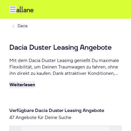
Dacia
Dacia Duster Leasing Angebote
Mit dem Dacia Duster Leasing genießt Du maximale
Flexibilität, um Deinen Traumwagen zu fahren, ohne
ihn direkt zu kaufen. Dank attraktiver Konditionen,
individuellen Laufzeiten und niedrigen monatlichen
Weiterlesen
Raten bietet Dacia Duster Leasing eine praktische
und beliebte Lösung für Autofahrer, die Wert auf
Freiheit und finanzielle Planbarkeit legen. Lease
Deinen Dacia Duster schon ab 241 € monatlich.
Verfügbare Dacia Duster Leasing Angebote
47 Angebote für Deine Suche