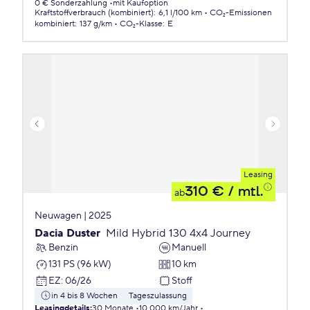
0 € Sonderzahlung
mit Kaufoption
Kraftstoffverbrauch (kombiniert)
:
6,1 l/100 km
CO₂-Emissionen
kombiniert
:
137 g/km
CO₂-Klasse
:
E
Leasing
310 €
/ mtl.
ab
Neuwagen | 2025
Dacia Duster
Mild Hybrid 130 4x4 Journey
Benzin
Manuell
131 PS (96 kW)
10 km
EZ
:
06/26
Stoff
in 4 bis 8 Wochen
Tageszulassung
Leasingdetails
:
30 Monate
10.000 km/Jahr