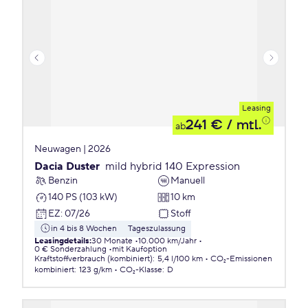
Leasing
241 €
/ mtl.
ab
Neuwagen | 2026
Dacia Duster
mild hybrid 140 Expression
Benzin
Manuell
140 PS (103 kW)
10 km
EZ
:
07/26
Stoff
in 4 bis 8 Wochen
Tageszulassung
Leasingdetails
:
30 Monate
10.000 km/Jahr
0 € Sonderzahlung
mit Kaufoption
Kraftstoffverbrauch (kombiniert)
:
5,4 l/100 km
CO₂-Emissionen
kombiniert
:
123 g/km
CO₂-Klasse
:
D