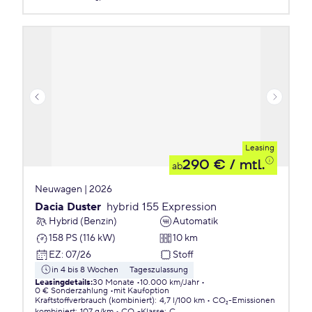
Leasing
290 €
/ mtl.
ab
Neuwagen | 2026
Dacia Duster
hybrid 155 Expression
Hybrid (Benzin)
Automatik
158 PS (116 kW)
10 km
EZ
:
07/26
Stoff
in 4 bis 8 Wochen
Tageszulassung
Leasingdetails
:
30 Monate
10.000 km/Jahr
0 € Sonderzahlung
mit Kaufoption
Kraftstoffverbrauch (kombiniert)
:
4,7 l/100 km
CO₂-Emissionen
kombiniert
:
107 g/km
CO₂-Klasse
:
C