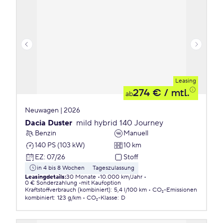
Leasing
274 €
/ mtl.
ab
Neuwagen | 2026
Dacia Duster
mild hybrid 140 Journey
Benzin
Manuell
140 PS (103 kW)
10 km
EZ
:
07/26
Stoff
in 4 bis 8 Wochen
Tageszulassung
Leasingdetails
:
30 Monate
10.000 km/Jahr
0 € Sonderzahlung
mit Kaufoption
Kraftstoffverbrauch (kombiniert)
:
5,4 l/100 km
CO₂-Emissionen
kombiniert
:
123 g/km
CO₂-Klasse
:
D