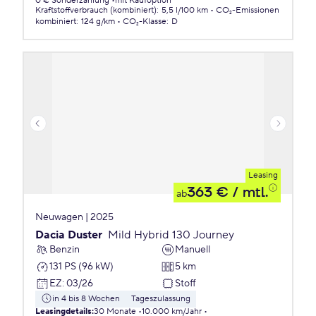
0 € Sonderzahlung
mit Kaufoption
Kraftstoffverbrauch (kombiniert)
:
5,5 l/100 km
CO₂-Emissionen
kombiniert
:
124 g/km
CO₂-Klasse
:
D
Leasing
363 €
/ mtl.
ab
Neuwagen | 2025
Dacia Duster
Mild Hybrid 130 Journey
Benzin
Manuell
131 PS (96 kW)
5 km
EZ
:
03/26
Stoff
in 4 bis 8 Wochen
Tageszulassung
Leasingdetails
:
30 Monate
10.000 km/Jahr