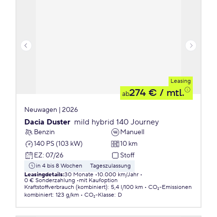
Leasing
274 €
/ mtl.
ab
Neuwagen | 2026
Dacia Duster
mild hybrid 140 Journey
Benzin
Manuell
140 PS (103 kW)
10 km
EZ
:
07/26
Stoff
in 4 bis 8 Wochen
Tageszulassung
Leasingdetails
:
30 Monate
10.000 km/Jahr
0 € Sonderzahlung
mit Kaufoption
Kraftstoffverbrauch (kombiniert)
:
5,4 l/100 km
CO₂-Emissionen
kombiniert
:
123 g/km
CO₂-Klasse
:
D