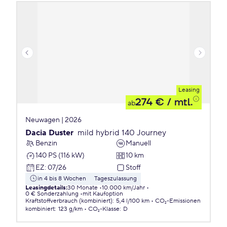
Leasing
274 €
/ mtl.
ab
Neuwagen | 2026
Dacia Duster
mild hybrid 140 Journey
Benzin
Manuell
140 PS (116 kW)
10 km
EZ
:
07/26
Stoff
in 4 bis 8 Wochen
Tageszulassung
Leasingdetails
:
30 Monate
10.000 km/Jahr
0 € Sonderzahlung
mit Kaufoption
Kraftstoffverbrauch (kombiniert)
:
5,4 l/100 km
CO₂-Emissionen
kombiniert
:
123 g/km
CO₂-Klasse
:
D