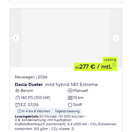
Leasing
277 €
/ mtl.
ab
Neuwagen | 2026
Dacia Duster
mild hybrid 140 Extreme
Benzin
Manuell
140 PS (103 kW)
10 km
EZ
:
07/26
Stoff
in 4 bis 8 Wochen
Tageszulassung
Leasingdetails
:
30 Monate
10.000 km/Jahr
0 € Sonderzahlung
mit Kaufoption
Kraftstoffverbrauch (kombiniert)
:
5,4 l/100 km
CO₂-Emissionen
kombiniert
:
123 g/km
CO₂-Klasse
:
D