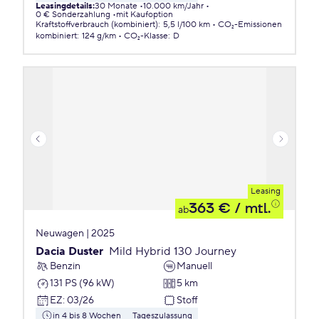
Leasingdetails
:
30 Monate
10.000 km/Jahr
0 € Sonderzahlung
mit Kaufoption
Kraftstoffverbrauch (kombiniert)
:
5,5 l/100 km
CO₂-Emissionen
kombiniert
:
124 g/km
CO₂-Klasse
:
D
Leasing
363 €
/ mtl.
ab
Neuwagen | 2025
Dacia Duster
Mild Hybrid 130 Journey
Benzin
Manuell
131 PS (96 kW)
5 km
EZ
:
03/26
Stoff
in 4 bis 8 Wochen
Tageszulassung