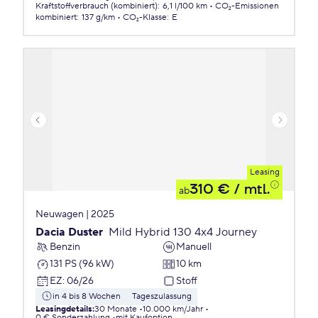
Kraftstoffverbrauch (kombiniert)
:
6,1 l/100 km
CO₂-Emissionen
kombiniert
:
137 g/km
CO₂-Klasse
:
E
Leasing
310 €
/ mtl.
ab
Neuwagen | 2025
Dacia Duster
Mild Hybrid 130 4x4 Journey
Benzin
Manuell
131 PS (96 kW)
10 km
EZ
:
06/26
Stoff
in 4 bis 8 Wochen
Tageszulassung
Leasingdetails
:
30 Monate
10.000 km/Jahr
0 € Sonderzahlung
mit Kaufoption