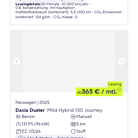
Leasingdetails
:
30 Monate
10.000 km/Jahr
0 € Sonderzahlung
mit Kaufoption
Kraftstoffverbrauch (kombiniert)
:
5,5 l/100 km
CO₂-Emissionen
kombiniert
:
124 g/km
CO₂-Klasse
:
D
Leasing
363 €
/ mtl.
ab
Neuwagen | 2025
Dacia Duster
Mild Hybrid 130 Journey
Benzin
Manuell
131 PS (96 kW)
5 km
EZ
:
03/26
Stoff