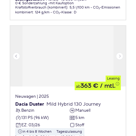
0 € Sonderzahlung
mit Kaufoption
Kraftstoffverbrauch (kombiniert)
:
5,5 l/100 km
CO₂-Emissionen
kombiniert
:
124 g/km
CO₂-Klasse
:
D
Leasing
363 €
/ mtl.
ab
Neuwagen | 2025
Dacia Duster
Mild Hybrid 130 Journey
Benzin
Manuell
131 PS (96 kW)
5 km
EZ
:
03/26
Stoff
in 4 bis 8 Wochen
Tageszulassung