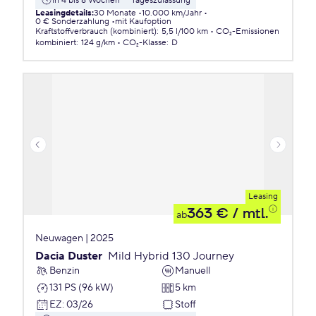
in 4 bis 8 Wochen
Tageszulassung
Leasingdetails
:
30 Monate
10.000 km/Jahr
0 € Sonderzahlung
mit Kaufoption
Kraftstoffverbrauch (kombiniert)
:
5,5 l/100 km
CO₂-Emissionen
kombiniert
:
124 g/km
CO₂-Klasse
:
D
Leasing
363 €
/ mtl.
ab
Neuwagen | 2025
Dacia Duster
Mild Hybrid 130 Journey
Benzin
Manuell
131 PS (96 kW)
5 km
EZ
:
03/26
Stoff