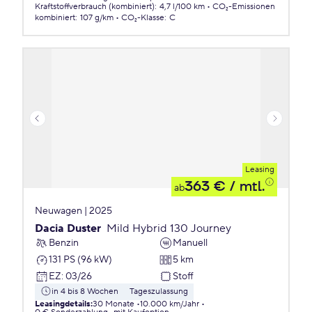
Kraftstoffverbrauch (kombiniert)
:
4,7 l/100 km
CO₂-Emissionen
kombiniert
:
107 g/km
CO₂-Klasse
:
C
Leasing
363 €
/ mtl.
ab
Neuwagen | 2025
Dacia Duster
Mild Hybrid 130 Journey
Benzin
Manuell
131 PS (96 kW)
5 km
EZ
:
03/26
Stoff
in 4 bis 8 Wochen
Tageszulassung
Leasingdetails
:
30 Monate
10.000 km/Jahr