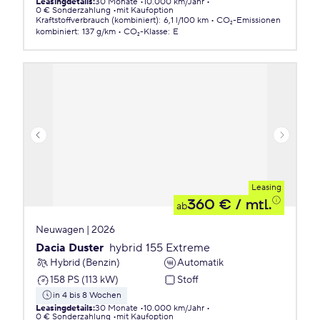
Leasingdetails
:
30 Monate
10.000 km/Jahr
0 € Sonderzahlung
mit Kaufoption
Kraftstoffverbrauch (kombiniert)
:
6,1 l/100 km
CO₂-Emissionen
kombiniert
:
137 g/km
CO₂-Klasse
:
E
Leasing
360 €
/ mtl.
ab
Neuwagen | 2026
Dacia Duster
hybrid 155 Extreme
Hybrid (Benzin)
Automatik
158 PS (113 kW)
Stoff
in 4 bis 8 Wochen
Leasingdetails
:
30 Monate
10.000 km/Jahr
0 € Sonderzahlung
mit Kaufoption