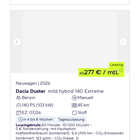
Leasing
277 €
/ mtl.
ab
Neuwagen | 2026
Dacia Duster
mild hybrid 140 Extreme
Benzin
Manuell
140 PS (103 kW)
45 km
EZ
:
07/26
Stoff
in 4 bis 8 Wochen
Tageszulassung
Leasingdetails
:
30 Monate
10.000 km/Jahr
0 € Sonderzahlung
mit Kaufoption
Kraftstoffverbrauch (kombiniert)
:
5,4 l/100 km
CO₂-Emissionen
kombiniert
:
123 g/km
CO₂-Klasse
:
D