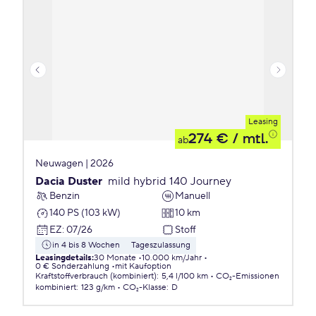
Leasing
274 €
/ mtl.
ab
Neuwagen | 2026
Dacia Duster
mild hybrid 140 Journey
Benzin
Manuell
140 PS (103 kW)
10 km
EZ
:
07/26
Stoff
in 4 bis 8 Wochen
Tageszulassung
Leasingdetails
:
30 Monate
10.000 km/Jahr
0 € Sonderzahlung
mit Kaufoption
Kraftstoffverbrauch (kombiniert)
:
5,4 l/100 km
CO₂-Emissionen
kombiniert
:
123 g/km
CO₂-Klasse
:
D