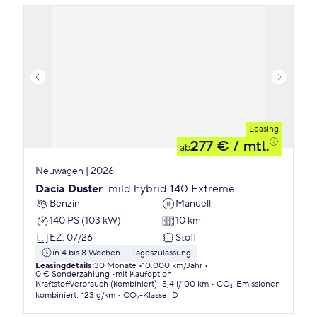
Leasing
277 €
/ mtl.
ab
Neuwagen | 2026
Dacia Duster
mild hybrid 140 Extreme
Benzin
Manuell
140 PS (103 kW)
10 km
EZ
:
07/26
Stoff
in 4 bis 8 Wochen
Tageszulassung
Leasingdetails
:
30 Monate
10.000 km/Jahr
0 € Sonderzahlung
mit Kaufoption
Kraftstoffverbrauch (kombiniert)
:
5,4 l/100 km
CO₂-Emissionen
kombiniert
:
123 g/km
CO₂-Klasse
:
D