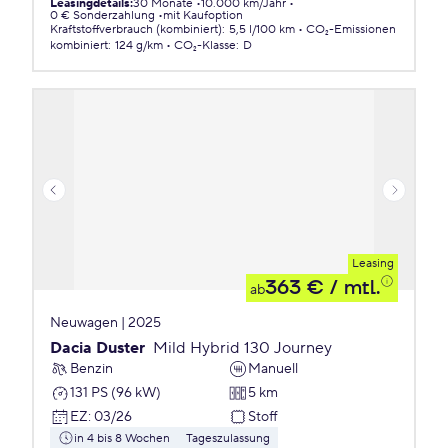
Leasingdetails
:
30 Monate
10.000 km/Jahr
0 € Sonderzahlung
mit Kaufoption
Kraftstoffverbrauch (kombiniert)
:
5,5 l/100 km
CO₂-Emissionen
kombiniert
:
124 g/km
CO₂-Klasse
:
D
Leasing
363 €
/ mtl.
ab
Neuwagen | 2025
Dacia Duster
Mild Hybrid 130 Journey
Benzin
Manuell
131 PS (96 kW)
5 km
EZ
:
03/26
Stoff
in 4 bis 8 Wochen
Tageszulassung