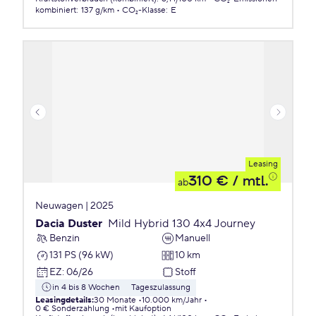
kombiniert
:
137 g/km
CO₂-Klasse
:
E
Leasing
310 €
/ mtl.
ab
Neuwagen | 2025
Dacia Duster
Mild Hybrid 130 4x4 Journey
Benzin
Manuell
131 PS (96 kW)
10 km
EZ
:
06/26
Stoff
in 4 bis 8 Wochen
Tageszulassung
Leasingdetails
:
30 Monate
10.000 km/Jahr
0 € Sonderzahlung
mit Kaufoption