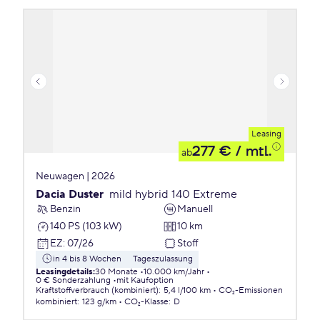
Leasing
277 €
/ mtl.
ab
Neuwagen | 2026
Dacia Duster
mild hybrid 140 Extreme
Benzin
Manuell
140 PS (103 kW)
10 km
EZ
:
07/26
Stoff
in 4 bis 8 Wochen
Tageszulassung
Leasingdetails
:
30 Monate
10.000 km/Jahr
0 € Sonderzahlung
mit Kaufoption
Kraftstoffverbrauch (kombiniert)
:
5,4 l/100 km
CO₂-Emissionen
kombiniert
:
123 g/km
CO₂-Klasse
:
D