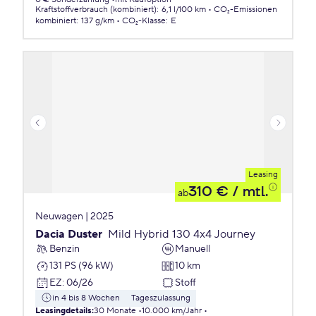
Kraftstoffverbrauch (kombiniert)
:
6,1 l/100 km
CO₂-Emissionen
kombiniert
:
137 g/km
CO₂-Klasse
:
E
Leasing
310 €
/ mtl.
ab
Neuwagen | 2025
Dacia Duster
Mild Hybrid 130 4x4 Journey
Benzin
Manuell
131 PS (96 kW)
10 km
EZ
:
06/26
Stoff
in 4 bis 8 Wochen
Tageszulassung
Leasingdetails
:
30 Monate
10.000 km/Jahr