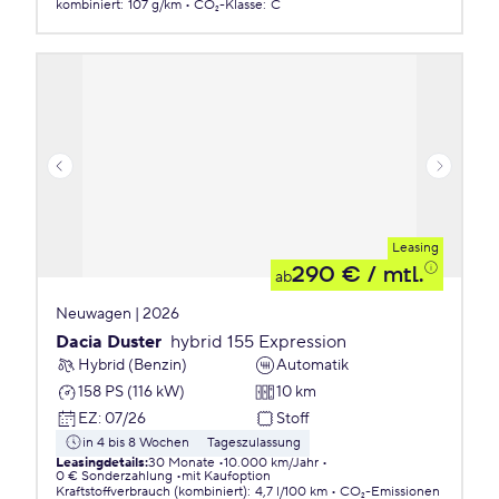
kombiniert
:
107 g/km
CO₂-Klasse
:
C
Leasing
290 €
/ mtl.
ab
Neuwagen | 2026
Dacia Duster
hybrid 155 Expression
Hybrid (Benzin)
Automatik
158 PS (116 kW)
10 km
EZ
:
07/26
Stoff
in 4 bis 8 Wochen
Tageszulassung
Leasingdetails
:
30 Monate
10.000 km/Jahr
0 € Sonderzahlung
mit Kaufoption
Kraftstoffverbrauch (kombiniert)
:
4,7 l/100 km
CO₂-Emissionen