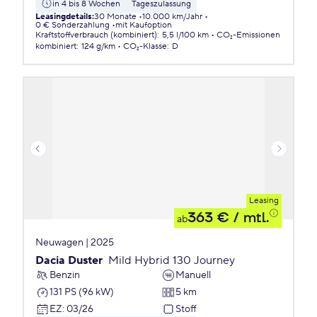
in 4 bis 8 Wochen
Tageszulassung
Leasingdetails
:
30 Monate
10.000 km/Jahr
0 € Sonderzahlung
mit Kaufoption
Kraftstoffverbrauch (kombiniert)
:
5,5 l/100 km
CO₂-Emissionen
kombiniert
:
124 g/km
CO₂-Klasse
:
D
Leasing
363 €
/ mtl.
ab
Neuwagen | 2025
Dacia Duster
Mild Hybrid 130 Journey
Benzin
Manuell
131 PS (96 kW)
5 km
EZ
:
03/26
Stoff