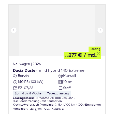
Leasing
277 €
/ mtl.
ab
Neuwagen | 2026
Dacia Duster
mild hybrid 140 Extreme
Benzin
Manuell
140 PS (103 kW)
10 km
EZ
:
07/26
Stoff
in 4 bis 8 Wochen
Tageszulassung
Leasingdetails
:
30 Monate
10.000 km/Jahr
0 € Sonderzahlung
mit Kaufoption
Kraftstoffverbrauch (kombiniert)
:
5,4 l/100 km
CO₂-Emissionen
kombiniert
:
123 g/km
CO₂-Klasse
:
D