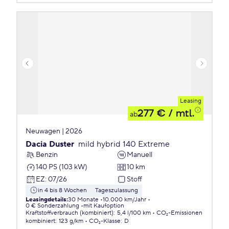
Leasing
277 €
/ mtl.
ab
Neuwagen | 2026
Dacia Duster
mild hybrid 140 Extreme
Benzin
Manuell
140 PS (103 kW)
10 km
EZ
:
07/26
Stoff
in 4 bis 8 Wochen
Tageszulassung
Leasingdetails
:
30 Monate
10.000 km/Jahr
0 € Sonderzahlung
mit Kaufoption
Kraftstoffverbrauch (kombiniert)
:
5,4 l/100 km
CO₂-Emissionen
kombiniert
:
123 g/km
CO₂-Klasse
:
D