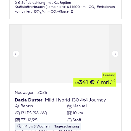
0 € Sonderzahlung
mit Kaufoption
Kraftstoffverbrauch (kombiniert)
:
6,1 l/100 km
CO₂-Emissionen
kombiniert
:
137 g/km
CO₂-Klasse
:
E
Leasing
341 €
/ mtl.
ab
Neuwagen | 2025
Dacia Duster
Mild Hybrid 130 4x4 Journey
Benzin
Manuell
131 PS (96 kW)
10 km
EZ
:
12/25
Stoff
in 4 bis 8 Wochen
Tageszulassung