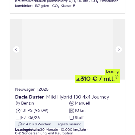
Kraftstoffverbrauch (kombiniert)
:
6,1 l/100 km
CO₂-Emissionen
kombiniert
:
137 g/km
CO₂-Klasse
:
E
Leasing
310 €
/ mtl.
ab
Neuwagen | 2025
Dacia Duster
Mild Hybrid 130 4x4 Journey
Benzin
Manuell
131 PS (96 kW)
10 km
EZ
:
06/26
Stoff
in 4 bis 8 Wochen
Tageszulassung
Leasingdetails
:
30 Monate
10.000 km/Jahr
0 € Sonderzahlung
mit Kaufoption