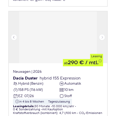
Leasing
290 €
/ mtl.
ab
Neuwagen | 2026
Dacia Duster
hybrid 155 Expression
Hybrid (Benzin)
Automatik
158 PS (116 kW)
10 km
EZ
:
07/26
Stoff
in 4 bis 8 Wochen
Tageszulassung
Leasingdetails
:
30 Monate
10.000 km/Jahr
0 € Sonderzahlung
mit Kaufoption
Kraftstoffverbrauch (kombiniert)
:
4,7 l/100 km
CO₂-Emissionen