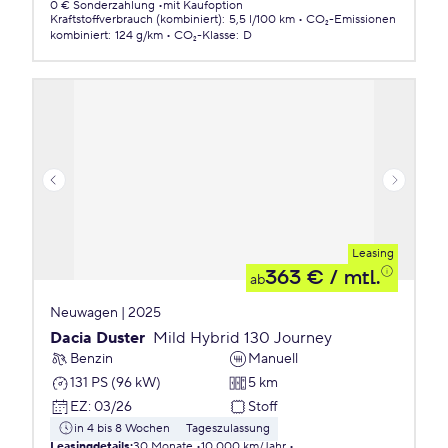
0 € Sonderzahlung
mit Kaufoption
Kraftstoffverbrauch (kombiniert)
:
5,5 l/100 km
CO₂-Emissionen
kombiniert
:
124 g/km
CO₂-Klasse
:
D
Leasing
363 €
/ mtl.
ab
Neuwagen | 2025
Dacia Duster
Mild Hybrid 130 Journey
Benzin
Manuell
131 PS (96 kW)
5 km
EZ
:
03/26
Stoff
in 4 bis 8 Wochen
Tageszulassung
Leasingdetails
:
30 Monate
10.000 km/Jahr