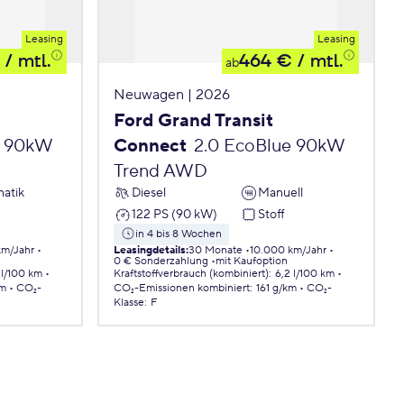
Leasing
Leasing
/ mtl.
464 €
/ mtl.
ab
Neuwagen | 2026
Ford Grand Transit
e 90kW
Connect
2.0 EcoBlue 90kW
Trend AWD
atik
Diesel
Manuell
122 PS (90 kW)
Stoff
in 4 bis 8 Wochen
km/Jahr
Leasingdetails
:
30 Monate
10.000 km/Jahr
0 € Sonderzahlung
mit Kaufoption
 l/100 km
Kraftstoffverbrauch (kombiniert)
:
6,2 l/100 km
km
CO₂-
CO₂-Emissionen
kombiniert
:
161 g/km
CO₂-
Klasse
:
F