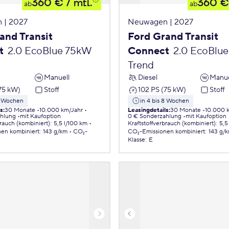
360 €
/ mtl.
360 €
ab
ab
 | 2027
Neuwagen | 2027
and Transit
Ford Grand Transit
t
2.0 EcoBlue 75kW
Connect
2.0 EcoBlu
Trend
Manuell
Diesel
Manue
75 kW)
Stoff
102 PS (75 kW)
Stoff
 8 Wochen
in 4 bis 8 Wochen
ls
:
30 Monate
10.000 km/Jahr
Leasingdetails
:
30 Monate
10.000 
ahlung
mit Kaufoption
0 € Sonderzahlung
mit Kaufoption
brauch (kombiniert)
:
5,5 l/100 km
Kraftstoffverbrauch (kombiniert)
:
5,5
nen
kombiniert
:
143 g/km
CO₂-
CO₂-Emissionen
kombiniert
:
143 g/
Klasse
:
E