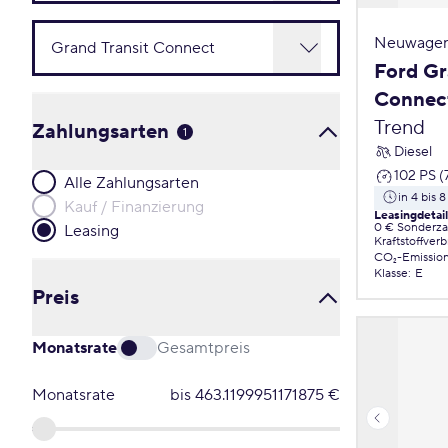
Neuwagen
Ford Gr
Connec
Trend
Zahlungsarten
1
Diesel
102 PS (
Alle Zahlungsarten
in 4 bis
Kauf / Finanzierung
Leasingdetai
0 € Sonderz
Leasing
Kraftstoffver
CO₂-Emissio
Klasse
:
E
Preis
Monatsrate
Gesamtpreis
Monatsrate
bis
463.1199951171875
€