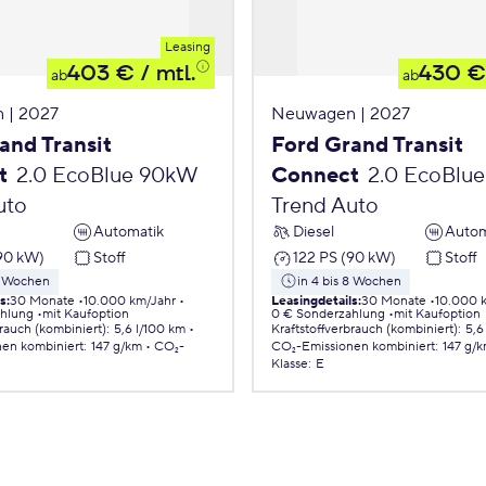
Leasing
403 €
/ mtl.
430 €
ab
ab
 | 2027
Neuwagen | 2027
and Transit
Ford Grand Transit
t
2.0 EcoBlue 90kW
Connect
2.0 EcoBlu
uto
Trend Auto
Automatik
Diesel
Autom
(90 kW)
Stoff
122 PS (90 kW)
Stoff
 8 Wochen
in 4 bis 8 Wochen
ls
:
30 Monate
10.000 km/Jahr
Leasingdetails
:
30 Monate
10.000 
ahlung
mit Kaufoption
0 € Sonderzahlung
mit Kaufoption
brauch (kombiniert)
:
5,6 l/100 km
Kraftstoffverbrauch (kombiniert)
:
5,6
nen
kombiniert
:
147 g/km
CO₂-
CO₂-Emissionen
kombiniert
:
147 g/
Klasse
:
E