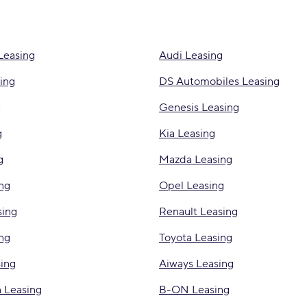
Leasing
Audi Leasing
ing
DS Automobiles Leasing
g
Genesis Leasing
g
Kia Leasing
g
Mazda Leasing
ng
Opel Leasing
sing
Renault Leasing
ng
Toyota Leasing
ing
Aiways Leasing
 Leasing
B-ON Leasing