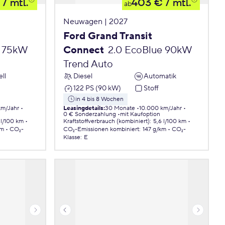
/ mtl.
403 €
/ mtl.
ab
Neuwagen | 2027
Ford Grand Transit
e 75kW
Connect
2.0 EcoBlue 90kW
Trend Auto
ll
Diesel
Automatik
122 PS (90 kW)
Stoff
in 4 bis 8 Wochen
km/Jahr
Leasingdetails
:
30 Monate
10.000 km/Jahr
0 € Sonderzahlung
mit Kaufoption
 l/100 km
Kraftstoffverbrauch (kombiniert)
:
5,6 l/100 km
km
CO₂-
CO₂-Emissionen
kombiniert
:
147 g/km
CO₂-
Klasse
:
E