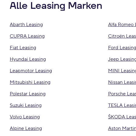
Alle Leasing Marken
Abarth Leasing
Alfa Romeo 
CUPRA Leasing
Citroën Leas
Fiat Leasing
Ford Leasin
Hyundai Leasing
Jeep Leasin
Leapmotor Leasing
MINI Leasin
Mitsubishi Leasing
Nissan Leasi
Polestar Leasing
Porsche Lea
Suzuki Leasing
TESLA Leasi
Volvo Leasing
ŠKODA Leas
Alpine Leasing
Aston Martin