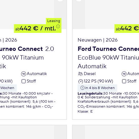
Leasing
442 €
/ mtl.
442 €
ab
ab
 | 2026
Neuwagen | 2026
ourneo Connect
2.0
Ford Tourneo Conne
 90kW Titanium
EcoBlue 90kW Titani
ik
Automatik
Automatik
Diesel
Autom
(90 kW)
Stoff
122 PS (90 kW)
Stoff
 8 Wochen
in 4 bis 8 Wochen
ls
:
30 Monate
10.000 km/Jahr
Leasingdetails
:
30 Monate
10.000 
ahlung
mit Kaufoption
0 € Sonderzahlung
mit Kaufoption
brauch (kombiniert)
:
5,6 l/100 km
Kraftstoffverbrauch (kombiniert)
:
5,6
nen
kombiniert
:
146 g/km
CO₂-
CO₂-Emissionen
kombiniert
:
146 g/
Klasse
:
E