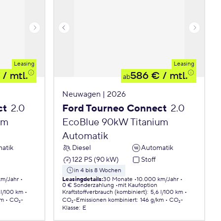
Leasing
Leasing
/ mtl.
586 €
/ mtl.
ab
Neuwagen | 2026
ct
2.0
Ford Tourneo Connect
2.0
um
EcoBlue 90kW Titanium
Automatik
atik
Diesel
Automatik
122 PS (90 kW)
Stoff
in 4 bis 8 Wochen
km/Jahr
Leasingdetails
:
30 Monate
10.000 km/Jahr
0 € Sonderzahlung
mit Kaufoption
 l/100 km
Kraftstoffverbrauch (kombiniert)
:
5,6 l/100 km
km
CO₂-
CO₂-Emissionen
kombiniert
:
146 g/km
CO₂-
Klasse
:
E