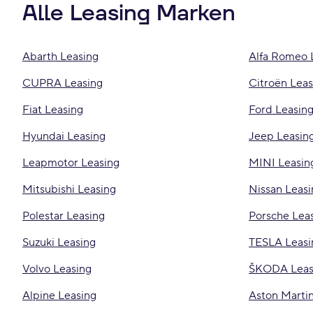
Alle Leasing Marken
Abarth Leasing
Alfa Romeo 
CUPRA Leasing
Citroën Leas
Fiat Leasing
Ford Leasin
Hyundai Leasing
Jeep Leasin
Leapmotor Leasing
MINI Leasin
Mitsubishi Leasing
Nissan Leasi
Polestar Leasing
Porsche Lea
Suzuki Leasing
TESLA Leasi
Volvo Leasing
ŠKODA Leas
Alpine Leasing
Aston Martin