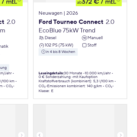
/ mtl.
372 €
/ mtl.
ab
Neuwagen | 2026
ct
2.0
Ford Tourneo Connect
2.0
um
EcoBlue 75kW Trend
Diesel
Manuell
102 PS (75 kW)
Stoff
atik
in 4 bis 8 Wochen
m
sung
km/Jahr
Leasingdetails
:
30 Monate
10.000 km/Jahr
0 € Sonderzahlung
mit Kaufoption
 l/100 km
Kraftstoffverbrauch (kombiniert)
:
5,3 l/100 km
km
CO₂-
CO₂-Emissionen
kombiniert
:
140 g/km
CO₂-
Klasse
:
E