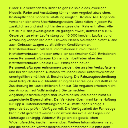
Bilder: Die verwendeten Bilder zeigen Beispiele des jeweiligen
Modells. Farbe und Ausstattung können vom Angebot abweichen.
Kostenpflichtige Sonderausstattung möglich. Kosten: Alle Angebote
verstehen sich ohne Überführungskosten. Diese fallen in jedem Fall
zusätzlich an und sind nicht in der angezeigten Rate enthalten. Alle
Preise inkl. der jeweils gesetzlich gültigen MwSt., derzeit 19 % (0 %
Gewerbe), zu einer Laufleistung von 10.000 km/Jahr. Laufzeit und
Anzahlung können variieren. Hinweis: Neben Neuwagen bietet Allane
auch Gebrauchtwagen zu attraktiven Konditionen an.
Kraftstoffverbrauch: Weitere Informationen zum offiziellen
Kraftstoffverbrauch und den offiziellen spezifischen CO2-Emissionen
neuer Personenkraftwagen können dem Leitfaden über den
Kraftstoffverbrauch und die CO2-Emissionen neuer
Personenkraftwagen entnommen werden, der an allen Verkaufsstellen
und bei der Deutschen Automobiltreuhand GmbH unter www.dat.de
unentgeltlich erhältlich ist. Beschreibung: Die Fahrzeugbeschreibung
dient lediglich der allg. Identifizierung des Fahrzeuges und stellt keine
Zusicherung im kaufrechtlichen Sinn dar. Die Angaben erheben nicht
den Anspruch auf Vollständigkeit. Die gemachten
Angaben/Beschreibungen sind unverbindlich und dienen nicht als
zugesicherte Eigenschaften. Der Verkäufer übernimmt keine Haftung
für Tipp u. Datenübermittlungsfehler. Ausstattungen sind ggfs.
gesondert zu prüfen. Verfügbarkeit: Die Verfügbarkeit der Fahrzeuge
kann nicht garantiert werden und ist von der aktuellen Lager- und
Lieferlage abhängig. Widerruf: Es gelten die gesetzlichen
Widerrufsrechte, insofern anwendbar. Weitere Informationen hierzu
und die genauen Vertragsbedingungen entnehmen Sie bitte dem