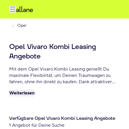
Opel
Opel Vivaro Kombi Leasing
Angebote
Mit dem Opel Vivaro Kombi Leasing genießt Du
maximale Flexibilität, um Deinen Traumwagen zu
fahren, ohne ihn direkt zu kaufen. Dank attraktiver
Konditionen, individuellen Laufzeiten und niedrigen
Weiterlesen
monatlichen Raten bietet Opel Vivaro Kombi
Leasing eine praktische und beliebte Lösung für
Autofahrer, die Wert auf Freiheit und finanzielle
Planbarkeit legen. Lease Deinen Opel Vivaro Kombi
Verfügbare Opel Vivaro Kombi Leasing Angebote
schon ab 813 € monatlich.
1 Angebot für Deine Suche