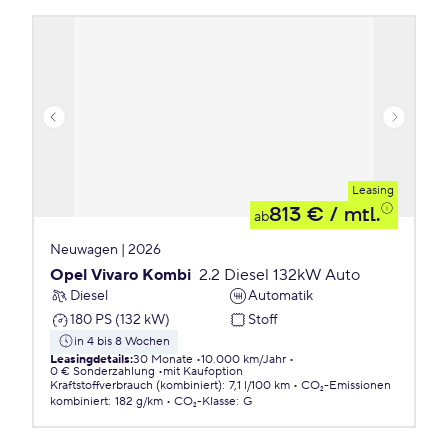
Leasing
813 €
/ mtl.
ab
Neuwagen | 2026
Opel Vivaro Kombi
2.2 Diesel 132kW Auto
Diesel
Automatik
180 PS (132 kW)
Stoff
in 4 bis 8 Wochen
Leasingdetails
:
30 Monate
10.000 km/Jahr
0 € Sonderzahlung
mit Kaufoption
Kraftstoffverbrauch (kombiniert)
:
7,1 l/100 km
CO₂-Emissionen
kombiniert
:
182 g/km
CO₂-Klasse
:
G