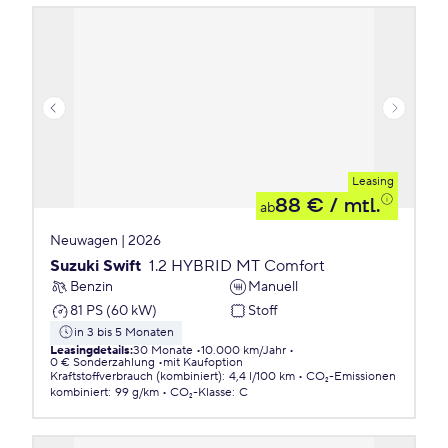
Leasing
88 €
/ mtl.
ab
Neuwagen | 2026
Suzuki Swift
1.2 HYBRID MT Comfort
Benzin
Manuell
81 PS (60 kW)
Stoff
in 3 bis 5 Monaten
Leasingdetails
:
30 Monate
10.000 km/Jahr
0 € Sonderzahlung
mit Kaufoption
Kraftstoffverbrauch (kombiniert)
:
4,4 l/100 km
CO₂-Emissionen
kombiniert
:
99 g/km
CO₂-Klasse
:
C