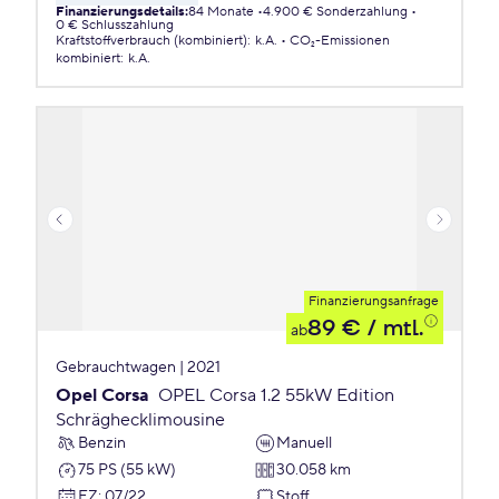
Finanzierungsdetails
:
84 Monate
4.900 € Sonderzahlung
0 € Schlusszahlung
Kraftstoffverbrauch (kombiniert)
:
k.A.
CO₂-Emissionen
kombiniert
:
k.A.
Finanzierungsanfrage
89 €
/ mtl.
ab
Gebrauchtwagen | 2021
Opel Corsa
OPEL Corsa 1.2 55kW Edition
Schräghecklimousine
Benzin
Manuell
75 PS (55 kW)
30.058 km
EZ
:
07/22
Stoff