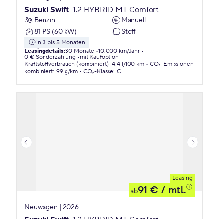
Suzuki Swift
1.2 HYBRID MT Comfort
Benzin
Manuell
81 PS (60 kW)
Stoff
in 3 bis 5 Monaten
Leasingdetails
:
30 Monate
10.000 km/Jahr
0 € Sonderzahlung
mit Kaufoption
Kraftstoffverbrauch (kombiniert)
:
4,4 l/100 km
CO₂-Emissionen
kombiniert
:
99 g/km
CO₂-Klasse
:
C
Leasing
91 €
/ mtl.
ab
Neuwagen | 2026