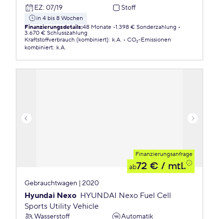
EZ
:
07/19
Stoff
in 4 bis 8 Wochen
Finanzierungsdetails
:
48 Monate
1.398 € Sonderzahlung
3.670 € Schlusszahlung
Kraftstoffverbrauch (kombiniert)
:
k.A.
CO₂-Emissionen
kombiniert
:
k.A.
Finanzierungsanfrage
72 €
/ mtl.
ab
Gebrauchtwagen | 2020
Hyundai Nexo
HYUNDAI Nexo Fuel Cell
Sports Utility Vehicle
Wasserstoff
Automatik