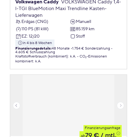
Volkswagen Caddy
VOLKSWAGEN Caddy 1,4-
l-TGI BlueMotion Maxi Trendline Kasten-
Lieferwagen
Erdgas (CNG)
Manuell
110 PS (81 kW)
85.159 km
EZ
:
12/20
Stoff
in 4 bis 8 Wochen
Finanzierungsdetails
:
48 Monate
1.754 € Sonderzahlung
4.605 € Schlusszahlung
Kraftstoffverbrauch (kombiniert)
:
k.A.
CO₂-Emissionen
kombiniert
:
k.A.
Finanzierungsanfrage
79 €
/ mtl.
ab