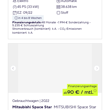
Elektro
Automatik
45 PS (33 kW)
38.638 km
EZ
:
09/22
Stoff
in 4 bis 8 Wochen
Finanzierungsdetails
:
48 Monate
1.994 € Sonderzahlung
5.235 € Schlusszahlung
Stromverbrauch (kombiniert)
:
k.A.
CO₂-Emissionen
kombiniert
:
k.A.
Finanzierungsanfrage
90 €
/ mtl.
ab
Gebrauchtwagen | 2022
Mitsubishi Space Star
MITSUBISHI Space Star