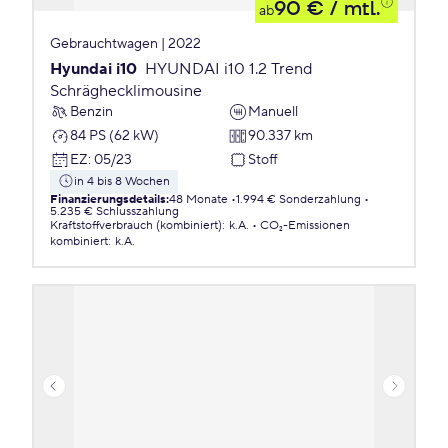
90 €
/ mtl.
ab
Gebrauchtwagen | 2022
Hyundai i10
HYUNDAI i10 1.2 Trend
Schräghecklimousine
Benzin
Manuell
84 PS (62 kW)
90.337 km
EZ
:
05/23
Stoff
in 4 bis 8 Wochen
Finanzierungsdetails
:
48 Monate
1.994 € Sonderzahlung
5.235 € Schlusszahlung
Kraftstoffverbrauch (kombiniert)
:
k.A.
CO₂-Emissionen
kombiniert
:
k.A.