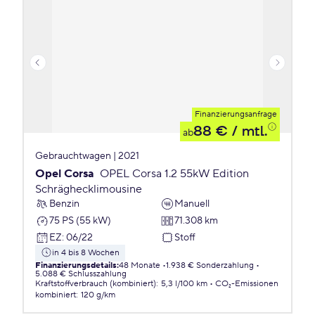
Finanzierungsanfrage
88 €
/ mtl.
ab
Gebrauchtwagen | 2021
Opel Corsa
OPEL Corsa 1.2 55kW Edition
Schräghecklimousine
Benzin
Manuell
75 PS (55 kW)
71.308 km
EZ
:
06/22
Stoff
in 4 bis 8 Wochen
Finanzierungsdetails
:
48 Monate
1.938 € Sonderzahlung
5.088 € Schlusszahlung
Kraftstoffverbrauch (kombiniert)
:
5,3 l/100 km
CO₂-Emissionen
kombiniert
:
120 g/km