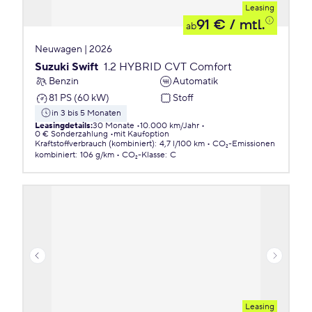
Leasing
91 €
/ mtl.
ab
Neuwagen | 2026
Suzuki Swift
1.2 HYBRID CVT Comfort
Benzin
Automatik
81 PS (60 kW)
Stoff
in 3 bis 5 Monaten
Leasingdetails
:
30 Monate
10.000 km/Jahr
0 € Sonderzahlung
mit Kaufoption
Kraftstoffverbrauch (kombiniert)
:
4,7 l/100 km
CO₂-Emissionen
kombiniert
:
106 g/km
CO₂-Klasse
:
C
Leasing