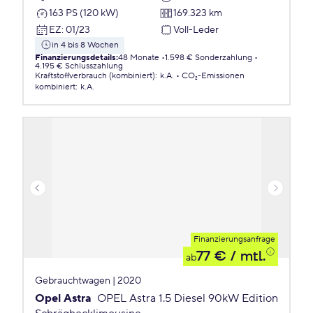
163 PS (120 kW)
169.323 km
EZ
:
01/23
Voll-Leder
in 4 bis 8 Wochen
Finanzierungsdetails
:
48 Monate
1.598 € Sonderzahlung
4.195 € Schlusszahlung
Kraftstoffverbrauch (kombiniert)
:
k.A.
CO₂-Emissionen
kombiniert
:
k.A.
Finanzierungsanfrage
77 €
/ mtl.
ab
Gebrauchtwagen | 2020
Opel Astra
OPEL Astra 1.5 Diesel 90kW Edition