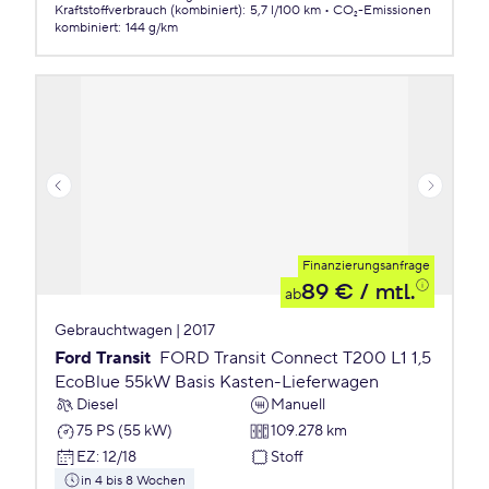
Kraftstoffverbrauch (kombiniert)
:
5,7 l/100 km
CO₂-Emissionen
kombiniert
:
144 g/km
Finanzierungsanfrage
89 €
/ mtl.
ab
Gebrauchtwagen | 2017
Ford Transit
FORD Transit Connect T200 L1 1,5
EcoBlue 55kW Basis Kasten-Lieferwagen
Diesel
Manuell
75 PS (55 kW)
109.278 km
EZ
:
12/18
Stoff
in 4 bis 8 Wochen