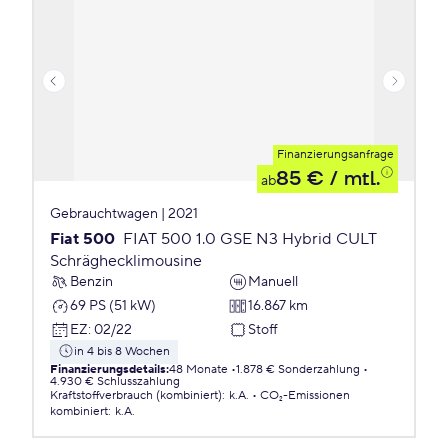
Finanzierungsanfrage
85 €
/ mtl.
ab
Gebrauchtwagen | 2021
Fiat 500
FIAT 500 1.0 GSE N3 Hybrid CULT
Schräghecklimousine
Benzin
Manuell
69 PS (51 kW)
16.867 km
EZ
:
02/22
Stoff
in 4 bis 8 Wochen
Finanzierungsdetails
:
48 Monate
1.878 € Sonderzahlung
4.930 € Schlusszahlung
Kraftstoffverbrauch (kombiniert)
:
k.A.
CO₂-Emissionen
kombiniert
:
k.A.