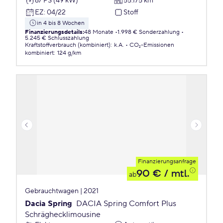
67 PS (49 kW)
55.175 km
EZ
:
04/22
Stoff
in 4 bis 8 Wochen
Finanzierungsdetails
:
48 Monate
1.998 € Sonderzahlung
5.245 € Schlusszahlung
Kraftstoffverbrauch (kombiniert)
:
k.A.
CO₂-Emissionen
kombiniert
:
124 g/km
Finanzierungsanfrage
90 €
/ mtl.
ab
Gebrauchtwagen | 2021
Dacia Spring
DACIA Spring Comfort Plus
Schräghecklimousine