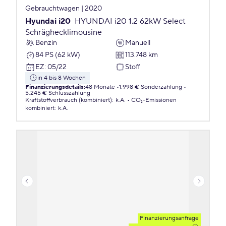
Gebrauchtwagen | 2020
Hyundai i20
HYUNDAI i20 1.2 62kW Select
Schräghecklimousine
Benzin
Manuell
84 PS (62 kW)
113.748 km
EZ
:
05/22
Stoff
in 4 bis 8 Wochen
Finanzierungsdetails
:
48 Monate
1.998 € Sonderzahlung
5.245 € Schlusszahlung
Kraftstoffverbrauch (kombiniert)
:
k.A.
CO₂-Emissionen
kombiniert
:
k.A.
Finanzierungsanfrage