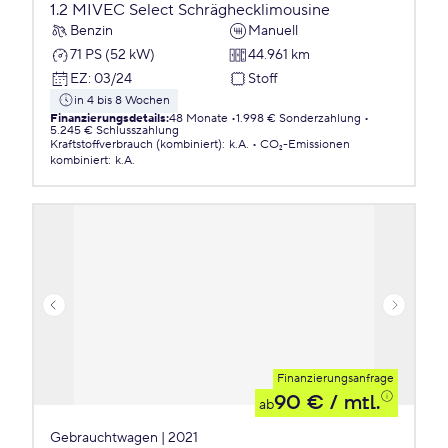
1.2 MIVEC Select Schräghecklimousine
Benzin
Manuell
71 PS (52 kW)
44.961 km
EZ
:
03/24
Stoff
in 4 bis 8 Wochen
Finanzierungsdetails
:
48 Monate
1.998 € Sonderzahlung
5.245 € Schlusszahlung
Kraftstoffverbrauch (kombiniert)
:
k.A.
CO₂-Emissionen
kombiniert
:
k.A.
Finanzierungsanfrage
90 €
/ mtl.
ab
Gebrauchtwagen | 2021