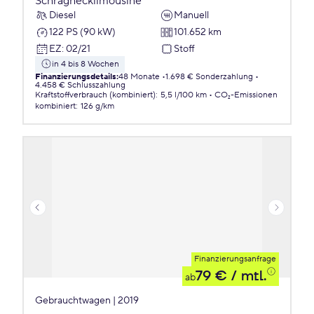
Schräghecklimousine
Diesel
Manuell
122 PS (90 kW)
101.652 km
EZ
:
02/21
Stoff
in 4 bis 8 Wochen
Finanzierungsdetails
:
48 Monate
1.698 € Sonderzahlung
4.458 € Schlusszahlung
Kraftstoffverbrauch (kombiniert)
:
5,5 l/100 km
CO₂-Emissionen
kombiniert
:
126 g/km
Finanzierungsanfrage
79 €
/ mtl.
ab
Gebrauchtwagen | 2019