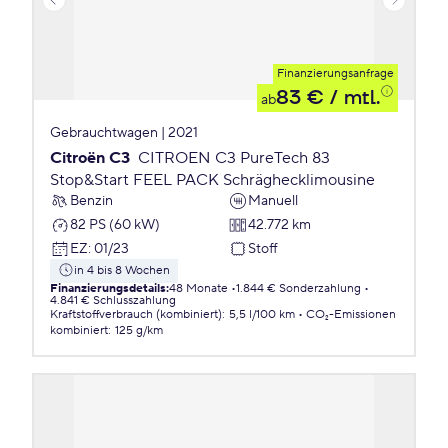
Finanzierungsanfrage
83 €
/ mtl.
ab
Gebrauchtwagen | 2021
Citroën C3
CITROEN C3 PureTech 83
Stop&Start FEEL PACK Schräghecklimousine
Benzin
Manuell
82 PS (60 kW)
42.772 km
EZ
:
01/23
Stoff
in 4 bis 8 Wochen
Finanzierungsdetails
:
48 Monate
1.844 € Sonderzahlung
4.841 € Schlusszahlung
Kraftstoffverbrauch (kombiniert)
:
5,5 l/100 km
CO₂-Emissionen
kombiniert
:
125 g/km