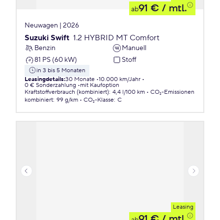
91 €
/ mtl.
ab
Neuwagen | 2026
Suzuki Swift
1.2 HYBRID MT Comfort
Benzin
Manuell
81 PS (60 kW)
Stoff
in 3 bis 5 Monaten
Leasingdetails
:
30 Monate
10.000 km/Jahr
0 € Sonderzahlung
mit Kaufoption
Kraftstoffverbrauch (kombiniert)
:
4,4 l/100 km
CO₂-Emissionen
kombiniert
:
99 g/km
CO₂-Klasse
:
C
Leasing
91 €
/ mtl.