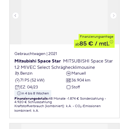
Finanzierungsanfrage
85 €
/ mtl.
ab
Gebrauchtwagen | 2021
Mitsubishi Space Star
MITSUBISHI Space Star
1.2 MIVEC Select Schräghecklimousine
Benzin
Manuell
71 PS (52 kW)
36.904 km
EZ
:
04/23
Stoff
in 4 bis 8 Wochen
Finanzierungsdetails
:
48 Monate
1.874 € Sonderzahlung
4.920 € Schlusszahlung
Kraftstoffverbrauch (kombiniert)
:
k.A.
CO₂-Emissionen
kombiniert
:
k.A.