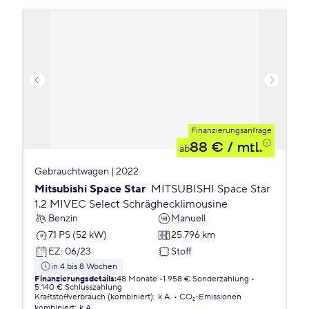
Finanzierungsanfrage
88 €
/ mtl.
ab
Gebrauchtwagen | 2022
Mitsubishi Space Star
MITSUBISHI Space Star
1.2 MIVEC Select Schräghecklimousine
Benzin
Manuell
71 PS (52 kW)
25.796 km
EZ
:
06/23
Stoff
in 4 bis 8 Wochen
Finanzierungsdetails
:
48 Monate
1.958 € Sonderzahlung
5.140 € Schlusszahlung
Kraftstoffverbrauch (kombiniert)
:
k.A.
CO₂-Emissionen
kombiniert
:
k.A.