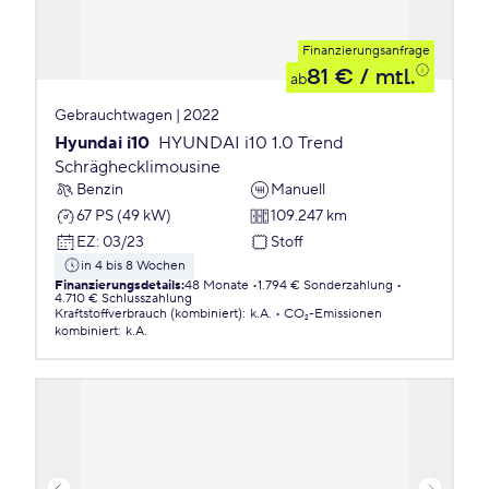
Finanzierungsanfrage
81 €
/ mtl.
ab
Gebrauchtwagen | 2022
Hyundai i10
HYUNDAI i10 1.0 Trend
Schräghecklimousine
Benzin
Manuell
67 PS (49 kW)
109.247 km
EZ
:
03/23
Stoff
in 4 bis 8 Wochen
Finanzierungsdetails
:
48 Monate
1.794 € Sonderzahlung
4.710 € Schlusszahlung
Kraftstoffverbrauch (kombiniert)
:
k.A.
CO₂-Emissionen
kombiniert
:
k.A.