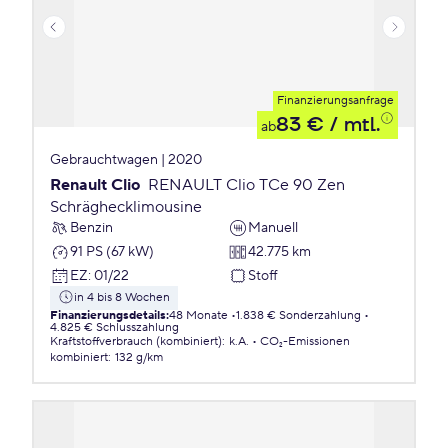
Finanzierungsanfrage
83 €
/ mtl.
ab
Gebrauchtwagen | 2020
Renault Clio
RENAULT Clio TCe 90 Zen
Schräghecklimousine
Benzin
Manuell
91 PS (67 kW)
42.775 km
EZ
:
01/22
Stoff
in 4 bis 8 Wochen
Finanzierungsdetails
:
48 Monate
1.838 € Sonderzahlung
4.825 € Schlusszahlung
Kraftstoffverbrauch (kombiniert)
:
k.A.
CO₂-Emissionen
kombiniert
:
132 g/km