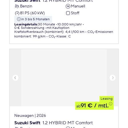
Suzuki Swift
1.2 HYBRID MT Comfort
Benzin
Manuell
81 PS (60 kW)
Stoff
in 3 bis 5 Monaten
Leasingdetails
:
30 Monate
10.000 km/Jahr
0 € Sonderzahlung
mit Kaufoption
Kraftstoffverbrauch (kombiniert)
:
4,4 l/100 km
CO₂-Emissionen
kombiniert
:
99 g/km
CO₂-Klasse
:
C
Leasing
91 €
/ mtl.
ab
Neuwagen | 2026
Suzuki Swift
1.2 HYBRID MT Comfort