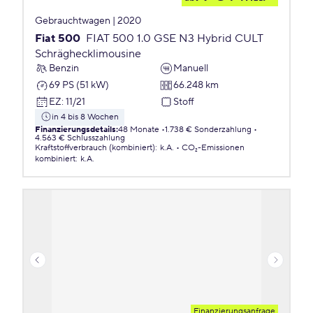
Gebrauchtwagen | 2020
Fiat 500
FIAT 500 1.0 GSE N3 Hybrid CULT
Schräghecklimousine
Benzin
Manuell
69 PS (51 kW)
66.248 km
EZ
:
11/21
Stoff
in 4 bis 8 Wochen
Finanzierungsdetails
:
48 Monate
1.738 € Sonderzahlung
4.563 € Schlusszahlung
Kraftstoffverbrauch (kombiniert)
:
k.A.
CO₂-Emissionen
kombiniert
:
k.A.
Finanzierungsanfrage