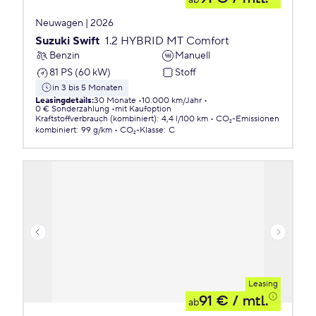
ab
Neuwagen | 2026
Suzuki Swift
1.2 HYBRID MT Comfort
Benzin
Manuell
81 PS (60 kW)
Stoff
in 3 bis 5 Monaten
Leasingdetails
:
30 Monate
10.000 km/Jahr
0 € Sonderzahlung
mit Kaufoption
Kraftstoffverbrauch (kombiniert)
:
4,4 l/100 km
CO₂-Emissionen
kombiniert
:
99 g/km
CO₂-Klasse
:
C
Leasing
91 €
/ mtl.
ab