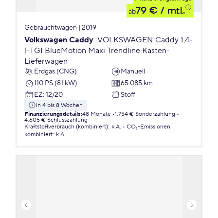
79 €
/ mtl.
ab
Gebrauchtwagen | 2019
Volkswagen Caddy
VOLKSWAGEN Caddy 1,4-
l-TGI BlueMotion Maxi Trendline Kasten-
Lieferwagen
Erdgas (CNG)
Manuell
110 PS (81 kW)
65.085 km
EZ
:
12/20
Stoff
in 4 bis 8 Wochen
Finanzierungsdetails
:
48 Monate
1.754 € Sonderzahlung
4.605 € Schlusszahlung
Kraftstoffverbrauch (kombiniert)
:
k.A.
CO₂-Emissionen
kombiniert
:
k.A.