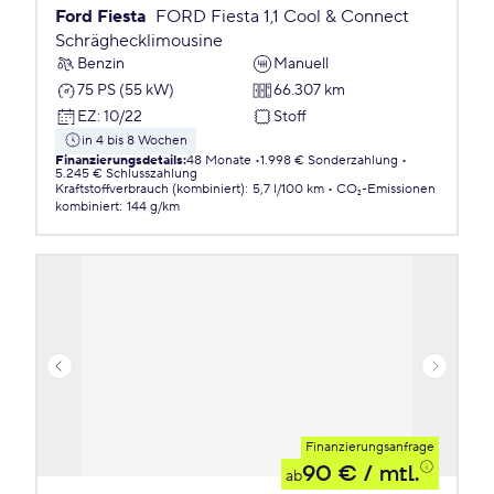
Ford Fiesta
FORD Fiesta 1,1 Cool & Connect
Schräghecklimousine
Benzin
Manuell
75 PS (55 kW)
66.307 km
EZ
:
10/22
Stoff
in 4 bis 8 Wochen
Finanzierungsdetails
:
48 Monate
1.998 € Sonderzahlung
5.245 € Schlusszahlung
Kraftstoffverbrauch (kombiniert)
:
5,7 l/100 km
CO₂-Emissionen
kombiniert
:
144 g/km
Finanzierungsanfrage
90 €
/ mtl.
ab