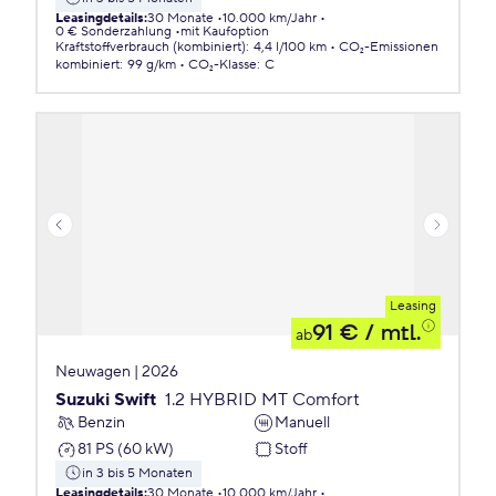
Leasingdetails
:
30 Monate
10.000 km/Jahr
0 € Sonderzahlung
mit Kaufoption
Kraftstoffverbrauch (kombiniert)
:
4,4 l/100 km
CO₂-Emissionen
kombiniert
:
99 g/km
CO₂-Klasse
:
C
Leasing
91 €
/ mtl.
ab
Neuwagen | 2026
Suzuki Swift
1.2 HYBRID MT Comfort
Benzin
Manuell
81 PS (60 kW)
Stoff
in 3 bis 5 Monaten
Leasingdetails
:
30 Monate
10.000 km/Jahr