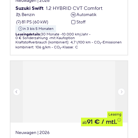
Neuwagen | 2026
Suzuki Swift
1.2 HYBRID CVT Comfort
Benzin
Automatik
81 PS (60 kW)
Stoff
in 3 bis 5 Monaten
Leasingdetails
:
30 Monate
10.000 km/Jahr
0 € Sonderzahlung
mit Kaufoption
Kraftstoffverbrauch (kombiniert)
:
4,7 l/100 km
CO₂-Emissionen
kombiniert
:
106 g/km
CO₂-Klasse
:
C
Leasing
91 €
/ mtl.
ab
Neuwagen | 2026