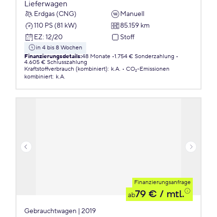
Lieferwagen
Erdgas (CNG)
Manuell
110 PS (81 kW)
85.159 km
EZ
:
12/20
Stoff
in 4 bis 8 Wochen
Finanzierungsdetails
:
48 Monate
1.754 € Sonderzahlung
4.605 € Schlusszahlung
Kraftstoffverbrauch (kombiniert)
:
k.A.
CO₂-Emissionen
kombiniert
:
k.A.
Finanzierungsanfrage
79 €
/ mtl.
ab
Gebrauchtwagen | 2019