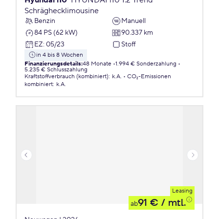
Hyundai i10
HYUNDAI i10 1.2 Trend
Schräghecklimousine
Benzin
Manuell
84 PS (62 kW)
90.337 km
EZ
:
05/23
Stoff
in 4 bis 8 Wochen
Finanzierungsdetails
:
48 Monate
1.994 € Sonderzahlung
5.235 € Schlusszahlung
Kraftstoffverbrauch (kombiniert)
:
k.A.
CO₂-Emissionen
kombiniert
:
k.A.
Leasing
91 €
/ mtl.
ab