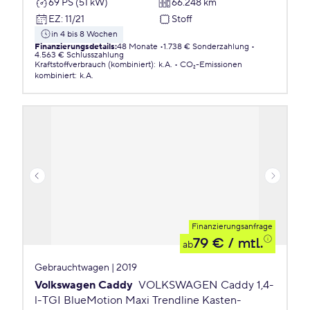
69 PS (51 kW)
66.248 km
EZ
:
11/21
Stoff
in 4 bis 8 Wochen
Finanzierungsdetails
:
48 Monate
1.738 € Sonderzahlung
4.563 € Schlusszahlung
Kraftstoffverbrauch (kombiniert)
:
k.A.
CO₂-Emissionen
kombiniert
:
k.A.
Finanzierungsanfrage
79 €
/ mtl.
ab
Gebrauchtwagen | 2019
Volkswagen Caddy
VOLKSWAGEN Caddy 1,4-
l-TGI BlueMotion Maxi Trendline Kasten-