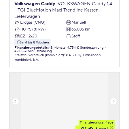
Volkswagen Caddy
VOLKSWAGEN Caddy 1,4-
l-TGI BlueMotion Maxi Trendline Kasten-
Lieferwagen
Erdgas (CNG)
Manuell
110 PS (81 kW)
65.085 km
EZ
:
12/20
Stoff
in 4 bis 8 Wochen
Finanzierungsdetails
:
48 Monate
1.754 € Sonderzahlung
4.605 € Schlusszahlung
Kraftstoffverbrauch (kombiniert)
:
k.A.
CO₂-Emissionen
kombiniert
:
k.A.
Finanzierungsanfrage