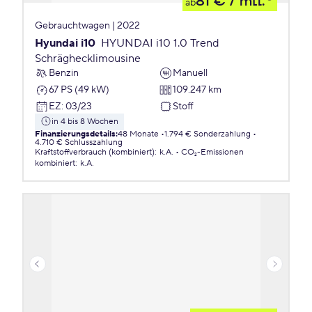
81 €
/ mtl.
ab
Gebrauchtwagen | 2022
Hyundai i10
HYUNDAI i10 1.0 Trend
Schräghecklimousine
Benzin
Manuell
67 PS (49 kW)
109.247 km
EZ
:
03/23
Stoff
in 4 bis 8 Wochen
Finanzierungsdetails
:
48 Monate
1.794 € Sonderzahlung
4.710 € Schlusszahlung
Kraftstoffverbrauch (kombiniert)
:
k.A.
CO₂-Emissionen
kombiniert
:
k.A.