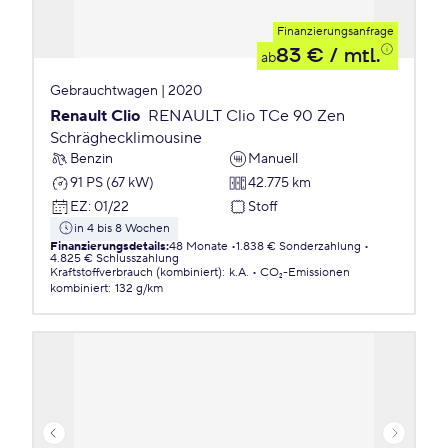
Finanzierungsanfrage
83 €
/ mtl.
ab
Gebrauchtwagen | 2020
Renault Clio
RENAULT Clio TCe 90 Zen
Schräghecklimousine
Benzin
Manuell
91 PS (67 kW)
42.775 km
EZ
:
01/22
Stoff
in 4 bis 8 Wochen
Finanzierungsdetails
:
48 Monate
1.838 € Sonderzahlung
4.825 € Schlusszahlung
Kraftstoffverbrauch (kombiniert)
:
k.A.
CO₂-Emissionen
kombiniert
:
132 g/km