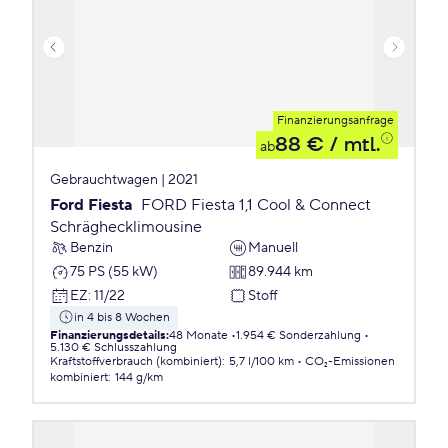
Finanzierungsanfrage
88 €
/ mtl.
ab
Gebrauchtwagen | 2021
Ford Fiesta
FORD Fiesta 1,1 Cool & Connect
Schräghecklimousine
Benzin
Manuell
75 PS (55 kW)
89.944 km
EZ
:
11/22
Stoff
in 4 bis 8 Wochen
Finanzierungsdetails
:
48 Monate
1.954 € Sonderzahlung
5.130 € Schlusszahlung
Kraftstoffverbrauch (kombiniert)
:
5,7 l/100 km
CO₂-Emissionen
kombiniert
:
144 g/km