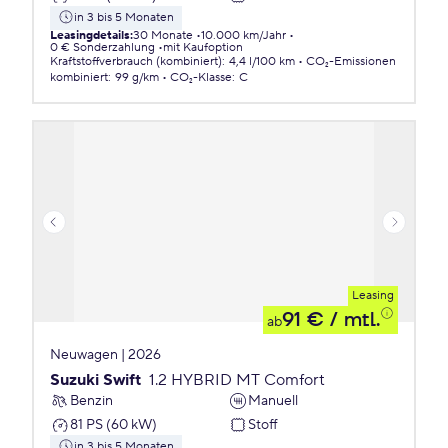
in 3 bis 5 Monaten
Leasingdetails
:
30 Monate
10.000 km/Jahr
0 € Sonderzahlung
mit Kaufoption
Kraftstoffverbrauch (kombiniert)
:
4,4 l/100 km
CO₂-Emissionen
kombiniert
:
99 g/km
CO₂-Klasse
:
C
Leasing
91 €
/ mtl.
ab
Neuwagen | 2026
Suzuki Swift
1.2 HYBRID MT Comfort
Benzin
Manuell
81 PS (60 kW)
Stoff
in 3 bis 5 Monaten