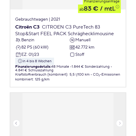
Finanzierungsanfrage
83 €
/ mtl.
ab
Gebrauchtwagen | 2021
Citroën C3
CITROEN C3 PureTech 83
Stop&Start FEEL PACK Schräghecklimousine
Benzin
Manuell
82 PS (60 kW)
42.772 km
EZ
:
01/23
Stoff
in 4 bis 8 Wochen
Finanzierungsdetails
:
48 Monate
1.844 € Sonderzahlung
4.841 € Schlusszahlung
Kraftstoffverbrauch (kombiniert)
:
5,5 l/100 km
CO₂-Emissionen
kombiniert
:
125 g/km