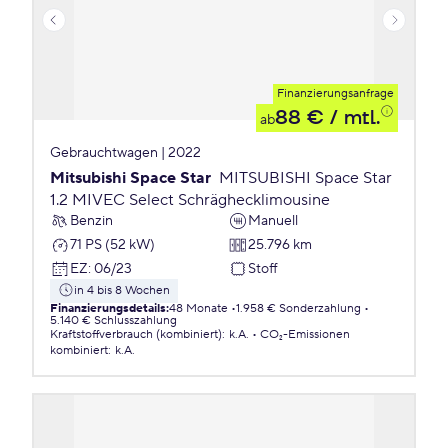
Finanzierungsanfrage
88 €
/ mtl.
ab
Gebrauchtwagen | 2022
Mitsubishi Space Star
MITSUBISHI Space Star
1.2 MIVEC Select Schräghecklimousine
Benzin
Manuell
71 PS (52 kW)
25.796 km
EZ
:
06/23
Stoff
in 4 bis 8 Wochen
Finanzierungsdetails
:
48 Monate
1.958 € Sonderzahlung
5.140 € Schlusszahlung
Kraftstoffverbrauch (kombiniert)
:
k.A.
CO₂-Emissionen
kombiniert
:
k.A.