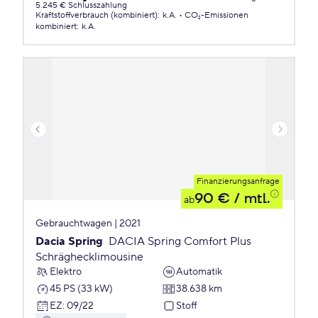
5.245 € Schlusszahlung
Kraftstoffverbrauch (kombiniert)
:
k.A.
CO₂-Emissionen
kombiniert
:
k.A.
Finanzierungsanfrage
90 €
/ mtl.
ab
Gebrauchtwagen | 2021
Dacia Spring
DACIA Spring Comfort Plus
Schräghecklimousine
Elektro
Automatik
45 PS (33 kW)
38.638 km
EZ
:
09/22
Stoff