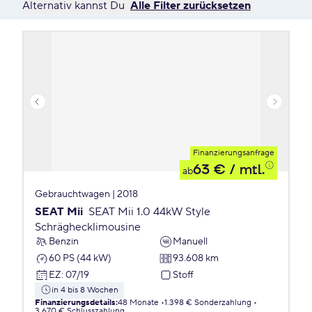
Alternativ kannst Du
Alle Filter zurücksetzen
Finanzierungsanfrage
63 €
/ mtl.
ab
Gebrauchtwagen | 2018
SEAT Mii
SEAT Mii 1.0 44kW Style
Schräghecklimousine
Benzin
Manuell
60 PS (44 kW)
93.608 km
EZ
:
07/19
Stoff
in 4 bis 8 Wochen
Finanzierungsdetails
:
48 Monate
1.398 € Sonderzahlung
3.670 € Schlusszahlung