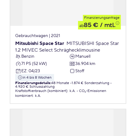
Finanzierungsanfrage
85 €
/ mtl.
ab
Gebrauchtwagen | 2021
Mitsubishi Space Star
MITSUBISHI Space Star
1.2 MIVEC Select Schräghecklimousine
Benzin
Manuell
71 PS (52 kW)
36.904 km
EZ
:
04/23
Stoff
in 4 bis 8 Wochen
Finanzierungsdetails
:
48 Monate
1.874 € Sonderzahlung
4.920 € Schlusszahlung
Kraftstoffverbrauch (kombiniert)
:
k.A.
CO₂-Emissionen
kombiniert
:
k.A.