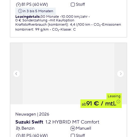
81 PS (60 kW)
Stoff
in 3 bis 5 Monaten
Leasingdetails
:
30 Monate
10.000 km/Jahr
0 € Sonderzahlung
mit Kaufoption
Kraftstoffverbrauch (kombiniert)
:
4,4 l/100 km
CO₂-Emissionen
kombiniert
:
99 g/km
CO₂-Klasse
:
C
Leasing
91 €
/ mtl.
ab
Neuwagen | 2026
Suzuki Swift
1.2 HYBRID MT Comfort
Benzin
Manuell
81 PS (60 kW)
Stoff