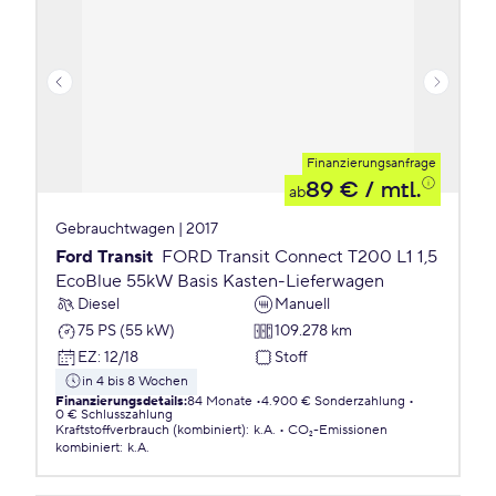
Finanzierungsanfrage
89 €
/ mtl.
ab
Gebrauchtwagen | 2017
Ford Transit
FORD Transit Connect T200 L1 1,5
EcoBlue 55kW Basis Kasten-Lieferwagen
Diesel
Manuell
75 PS (55 kW)
109.278 km
EZ
:
12/18
Stoff
in 4 bis 8 Wochen
Finanzierungsdetails
:
84 Monate
4.900 € Sonderzahlung
0 € Schlusszahlung
Kraftstoffverbrauch (kombiniert)
:
k.A.
CO₂-Emissionen
kombiniert
:
k.A.