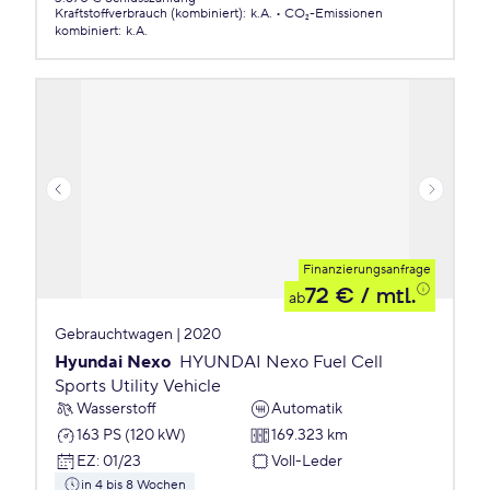
Kraftstoffverbrauch (kombiniert)
:
k.A.
CO₂-Emissionen
kombiniert
:
k.A.
Finanzierungsanfrage
72 €
/ mtl.
ab
Gebrauchtwagen | 2020
Hyundai Nexo
HYUNDAI Nexo Fuel Cell
Sports Utility Vehicle
Wasserstoff
Automatik
163 PS (120 kW)
169.323 km
EZ
:
01/23
Voll-Leder
in 4 bis 8 Wochen