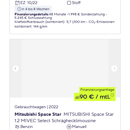
EZ
:
10/22
Stoff
in 4 bis 8 Wochen
Finanzierungsdetails
:
48 Monate
1.998 € Sonderzahlung
5.245 € Schlusszahlung
Kraftstoffverbrauch (kombiniert)
:
5,7 l/100 km
CO₂-Emissionen
kombiniert
:
144 g/km
Finanzierungsanfrage
90 €
/ mtl.
ab
Gebrauchtwagen | 2022
Mitsubishi Space Star
MITSUBISHI Space Star
1.2 MIVEC Select Schräghecklimousine
Benzin
Manuell