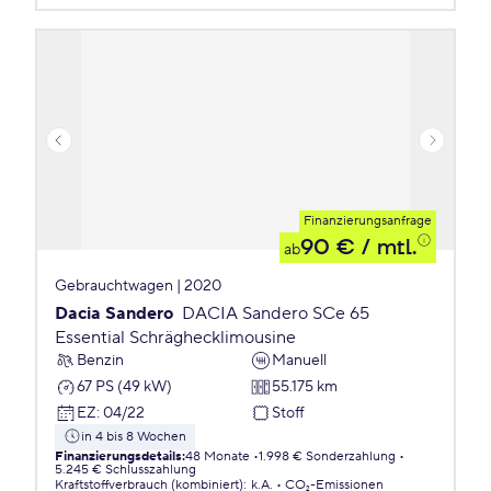
Finanzierungsanfrage
90 €
/ mtl.
ab
Gebrauchtwagen | 2020
Dacia Sandero
DACIA Sandero SCe 65
Essential Schräghecklimousine
Benzin
Manuell
67 PS (49 kW)
55.175 km
EZ
:
04/22
Stoff
in 4 bis 8 Wochen
Finanzierungsdetails
:
48 Monate
1.998 € Sonderzahlung
5.245 € Schlusszahlung
Kraftstoffverbrauch (kombiniert)
:
k.A.
CO₂-Emissionen