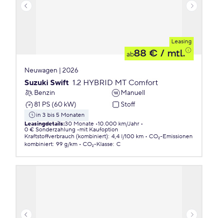
Leasing
88 €
/ mtl.
ab
Neuwagen | 2026
Suzuki Swift
1.2 HYBRID MT Comfort
Benzin
Manuell
81 PS (60 kW)
Stoff
in 3 bis 5 Monaten
Leasingdetails
:
30 Monate
10.000 km/Jahr
0 € Sonderzahlung
mit Kaufoption
Kraftstoffverbrauch (kombiniert)
:
4,4 l/100 km
CO₂-Emissionen
kombiniert
:
99 g/km
CO₂-Klasse
:
C