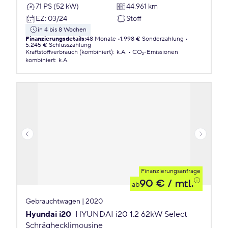
71 PS (52 kW)
44.961 km
EZ
:
03/24
Stoff
in 4 bis 8 Wochen
Finanzierungsdetails
:
48 Monate
1.998 € Sonderzahlung
5.245 € Schlusszahlung
Kraftstoffverbrauch (kombiniert)
:
k.A.
CO₂-Emissionen
kombiniert
:
k.A.
Finanzierungsanfrage
90 €
/ mtl.
ab
Gebrauchtwagen | 2020
Hyundai i20
HYUNDAI i20 1.2 62kW Select
Schräghecklimousine