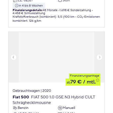
EZ
:
02/21
Stoff
in 4 bis 8 Wochen
Finanzierungsdetails
:
48 Monate
1.698 € Sonderzahlung
4.458 € Schlusszahlung
Kraftstoffverbrauch (kombiniert)
:
5,5 l/100 km
CO₂-Emissionen
kombiniert
:
126 g/km
Finanzierungsanfrage
79 €
/ mtl.
ab
Gebrauchtwagen | 2020
Fiat 500
FIAT 500 1.0 GSE N3 Hybrid CULT
Schräghecklimousine
Benzin
Manuell