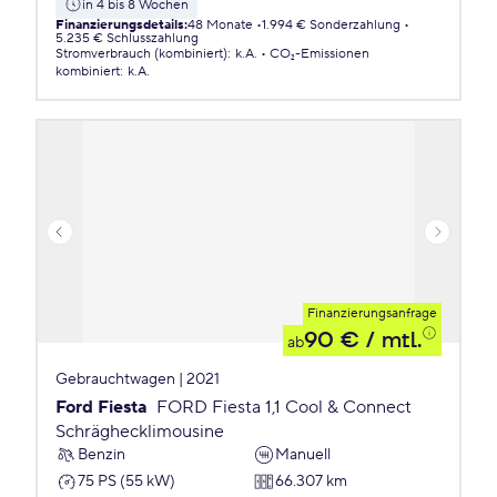
in 4 bis 8 Wochen
Finanzierungsdetails
:
48 Monate
1.994 € Sonderzahlung
5.235 € Schlusszahlung
Stromverbrauch (kombiniert)
:
k.A.
CO₂-Emissionen
kombiniert
:
k.A.
Finanzierungsanfrage
90 €
/ mtl.
ab
Gebrauchtwagen | 2021
Ford Fiesta
FORD Fiesta 1,1 Cool & Connect
Schräghecklimousine
Benzin
Manuell
75 PS (55 kW)
66.307 km