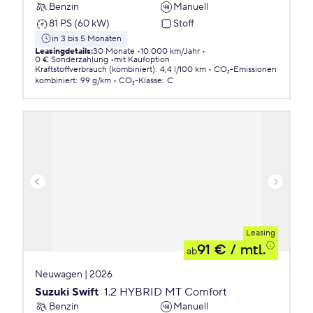
Benzin
Manuell
81 PS (60 kW)
Stoff
in 3 bis 5 Monaten
Leasingdetails
:
30 Monate
10.000 km/Jahr
0 € Sonderzahlung
mit Kaufoption
Kraftstoffverbrauch (kombiniert)
:
4,4 l/100 km
CO₂-Emissionen
kombiniert
:
99 g/km
CO₂-Klasse
:
C
Leasing
91 €
/ mtl.
ab
Neuwagen | 2026
Suzuki Swift
1.2 HYBRID MT Comfort
Benzin
Manuell