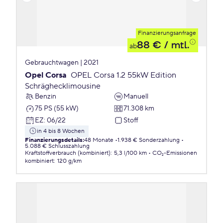
Finanzierungsanfrage
88 €
/ mtl.
ab
Gebrauchtwagen | 2021
Opel Corsa
OPEL Corsa 1.2 55kW Edition
Schräghecklimousine
Benzin
Manuell
75 PS (55 kW)
71.308 km
EZ
:
06/22
Stoff
in 4 bis 8 Wochen
Finanzierungsdetails
:
48 Monate
1.938 € Sonderzahlung
5.088 € Schlusszahlung
Kraftstoffverbrauch (kombiniert)
:
5,3 l/100 km
CO₂-Emissionen
kombiniert
:
120 g/km