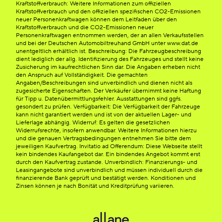
Kraftstoffverbrauch: Weitere Informationen zum offiziellen
Kraftstoffverbrauch und den offiziellen spezifischen CO2-Emissionen
neuer Personenkraftwagen können dem Leitfaden über den
Kraftstoffverbrauch und die CO2-Emissionen neuer
Personenkraftwagen entnommen werden, der an allen Verkaufsstellen
und bei der Deutschen Automobiltreuhand GmbH unter www.dat.de
unentgeltlich erhältlich ist. Beschreibung: Die Fahrzeugbeschreibung
dient lediglich der allg. Identifizierung des Fahrzeuges und stellt keine
Zusicherung im kaufrechtlichen Sinn dar. Die Angaben erheben nicht
den Anspruch auf Vollständigkeit. Die gemachten
Angaben/Beschreibungen sind unverbindlich und dienen nicht als
zugesicherte Eigenschaften. Der Verkäufer übernimmt keine Haftung
für Tipp u. Datenübermittlungsfehler. Ausstattungen sind ggfs.
gesondert zu prüfen. Verfügbarkeit: Die Verfügbarkeit der Fahrzeuge
kann nicht garantiert werden und ist von der aktuellen Lager- und
Lieferlage abhängig. Widerruf: Es gelten die gesetzlichen
Widerrufsrechte, insofern anwendbar. Weitere Informationen hierzu
und die genauen Vertragsbedingungen entnehmen Sie bitte dem
jeweiligen Kaufvertrag. Invitatio ad Offerendum: Diese Webseite stellt
kein bindendes Kaufangebot dar. Ein bindendes Angebot kommt erst
durch den Kaufvertrag zustande. Unverbindlich: Finanzierungs- und
Leasingangebote sind unverbindlich und müssen individuell durch die
finanzierende Bank geprüft und bestätigt werden. Konditionen und
Zinsen können je nach Bonität und Kreditprüfung variieren.