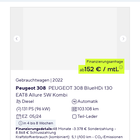
Finanzierungsanfrage
152 €
/ mtl.
ab
Gebrauchtwagen | 2022
Peugeot 308
PEUGEOT 308 BlueHDi 130
EAT8 Allure SW Kombi
Diesel
Automatik
131 PS (96 kW)
103.108 km
EZ
:
05/24
Teil-Leder
in 4 bis 8 Wochen
Finanzierungsdetails
:
48 Monate
3.378 € Sonderzahlung
8.868 € Schlusszahlung
Kraftstoffverbrauch (kombiniert)
:
5,1 l/100 km
CO₂-Emissionen