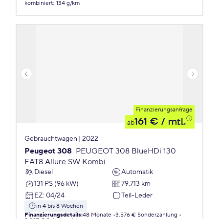
kombiniert
:
134 g/km
Finanzierungsanfrage
161 €
/ mtl.
ab
Gebrauchtwagen | 2022
Peugeot 308
PEUGEOT 308 BlueHDi 130
EAT8 Allure SW Kombi
Diesel
Automatik
131 PS (96 kW)
79.713 km
EZ
:
04/24
Teil-Leder
in 4 bis 8 Wochen
Finanzierungsdetails
:
48 Monate
3.576 € Sonderzahlung