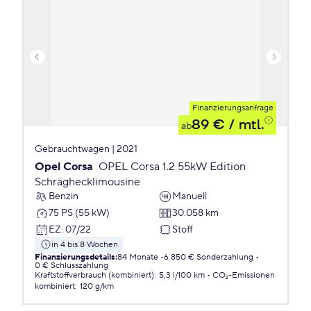
Finanzierungsanfrage
89 €
/ mtl.
ab
Gebrauchtwagen | 2021
Opel Corsa
OPEL Corsa 1.2 55kW Edition
Schräghecklimousine
Benzin
Manuell
75 PS (55 kW)
30.058 km
EZ
:
07/22
Stoff
in 4 bis 8 Wochen
Finanzierungsdetails
:
84 Monate
6.850 € Sonderzahlung
0 € Schlusszahlung
Kraftstoffverbrauch (kombiniert)
:
5,3 l/100 km
CO₂-Emissionen
kombiniert
:
120 g/km