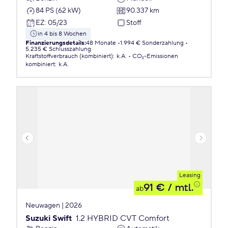
84 PS (62 kW)
90.337 km
EZ
:
05/23
Stoff
in 4 bis 8 Wochen
Finanzierungsdetails
:
48 Monate
1.994 € Sonderzahlung
5.235 € Schlusszahlung
Kraftstoffverbrauch (kombiniert)
:
k.A.
CO₂-Emissionen
kombiniert
:
k.A.
Leasing
91 €
/ mtl.
ab
Neuwagen | 2026
Suzuki Swift
1.2 HYBRID CVT Comfort