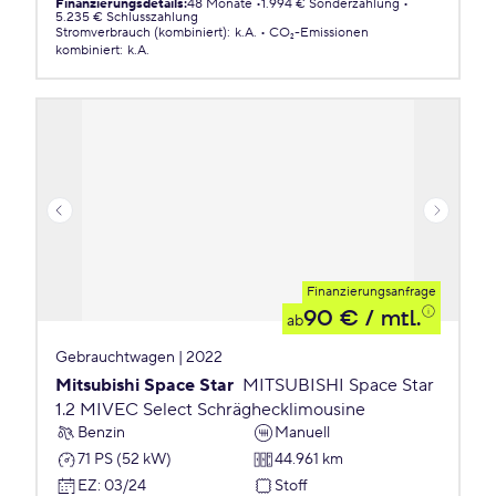
Finanzierungsdetails
:
48 Monate
1.994 € Sonderzahlung
5.235 € Schlusszahlung
Stromverbrauch (kombiniert)
:
k.A.
CO₂-Emissionen
kombiniert
:
k.A.
Finanzierungsanfrage
90 €
/ mtl.
ab
Gebrauchtwagen | 2022
Mitsubishi Space Star
MITSUBISHI Space Star
1.2 MIVEC Select Schräghecklimousine
Benzin
Manuell
71 PS (52 kW)
44.961 km
EZ
:
03/24
Stoff