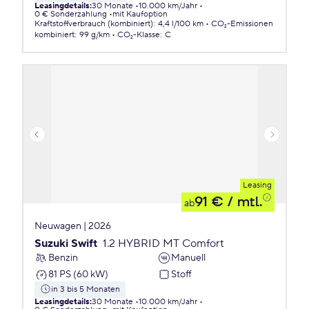
Leasingdetails
:
30 Monate
10.000 km/Jahr
0 € Sonderzahlung
mit Kaufoption
Kraftstoffverbrauch (kombiniert)
:
4,4 l/100 km
CO₂-Emissionen
kombiniert
:
99 g/km
CO₂-Klasse
:
C
Leasing
91 €
/ mtl.
ab
Neuwagen | 2026
Suzuki Swift
1.2 HYBRID MT Comfort
Benzin
Manuell
81 PS (60 kW)
Stoff
in 3 bis 5 Monaten
Leasingdetails
:
30 Monate
10.000 km/Jahr