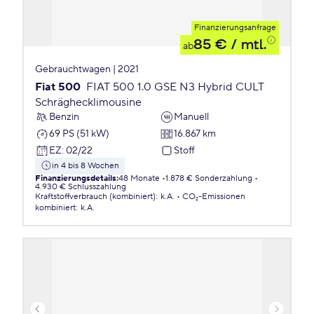
Finanzierungsanfrage
85 €
/ mtl.
ab
Gebrauchtwagen | 2021
Fiat 500
FIAT 500 1.0 GSE N3 Hybrid CULT
Schräghecklimousine
Benzin
Manuell
69 PS (51 kW)
16.867 km
EZ
:
02/22
Stoff
in 4 bis 8 Wochen
Finanzierungsdetails
:
48 Monate
1.878 € Sonderzahlung
4.930 € Schlusszahlung
Kraftstoffverbrauch (kombiniert)
:
k.A.
CO₂-Emissionen
kombiniert
:
k.A.