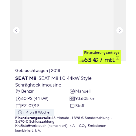
Finanzierungsanfrage
63 €
/ mtl.
ab
Gebrauchtwagen | 2018
SEAT Mii
SEAT Mii 1.0 44kW Style
Schräghecklimousine
Benzin
Manuell
60 PS (44 kW)
93.608 km
EZ
:
07/19
Stoff
in 4 bis 8 Wochen
Finanzierungsdetails
:
48 Monate
1.398 € Sonderzahlung
3.670 € Schlusszahlung
Kraftstoffverbrauch (kombiniert)
:
k.A.
CO₂-Emissionen
kombiniert
:
k.A.