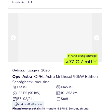
kombiniert
:
k.A.
Finanzierungsanfrage
77 €
/ mtl.
ab
Gebrauchtwagen | 2020
Opel Astra
OPEL Astra 1.5 Diesel 90kW Edition
Schräghecklimousine
Diesel
Manuell
122 PS (90 kW)
101.652 km
EZ
:
02/21
Stoff
in 4 bis 8 Wochen
Finanzierungsdetails
:
48 Monate
1.698 € Sonderzahlung