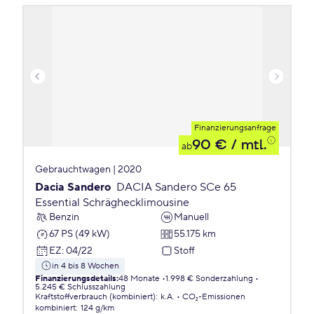
Finanzierungsanfrage
90 €
/ mtl.
ab
Gebrauchtwagen | 2020
Dacia Sandero
DACIA Sandero SCe 65
Essential Schräghecklimousine
Benzin
Manuell
67 PS (49 kW)
55.175 km
EZ
:
04/22
Stoff
in 4 bis 8 Wochen
Finanzierungsdetails
:
48 Monate
1.998 € Sonderzahlung
5.245 € Schlusszahlung
Kraftstoffverbrauch (kombiniert)
:
k.A.
CO₂-Emissionen
kombiniert
:
124 g/km