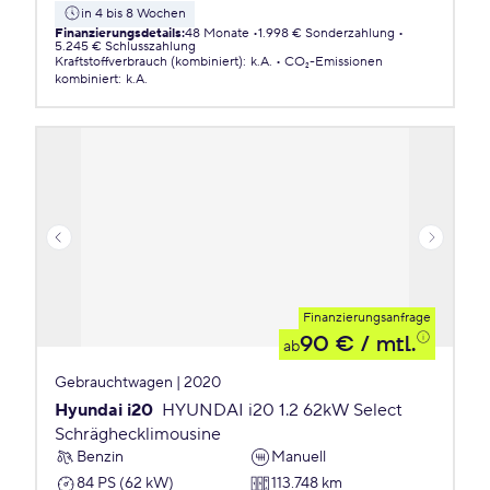
in 4 bis 8 Wochen
Finanzierungsdetails
:
48 Monate
1.998 € Sonderzahlung
5.245 € Schlusszahlung
Kraftstoffverbrauch (kombiniert)
:
k.A.
CO₂-Emissionen
kombiniert
:
k.A.
Finanzierungsanfrage
90 €
/ mtl.
ab
Gebrauchtwagen | 2020
Hyundai i20
HYUNDAI i20 1.2 62kW Select
Schräghecklimousine
Benzin
Manuell
84 PS (62 kW)
113.748 km