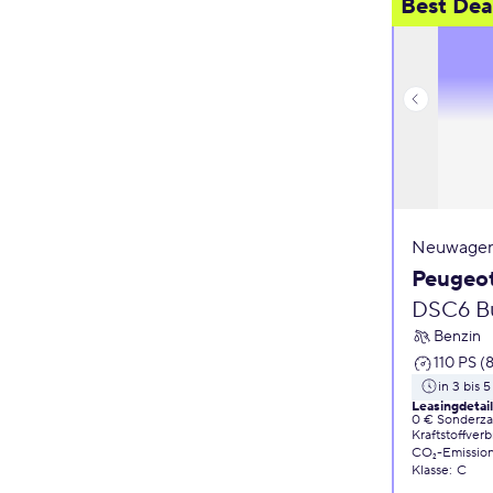
Best Dea
Neuwagen
Peugeo
DSC6 Bu
Benzin
110 PS (
in 3 bis 
Leasingdetai
0 € Sonderz
Kraftstoffver
CO₂-Emissio
Klasse
:
C