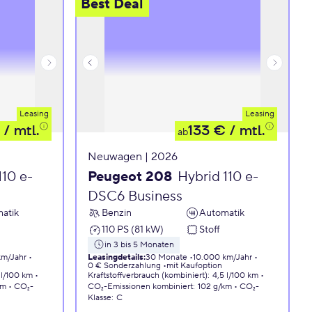
Best Deal
Leasing
Leasing
/ mtl.
133 €
/ mtl.
ab
Neuwagen | 2026
110 e-
Peugeot 208
Hybrid 110 e-
DSC6 Business
atik
Benzin
Automatik
110 PS (81 kW)
Stoff
in 3 bis 5 Monaten
km/Jahr
Leasingdetails
:
30 Monate
10.000 km/Jahr
0 € Sonderzahlung
mit Kaufoption
 l/100 km
Kraftstoffverbrauch (kombiniert)
:
4,5 l/100 km
km
CO₂-
CO₂-Emissionen
kombiniert
:
102 g/km
CO₂-
Klasse
:
C