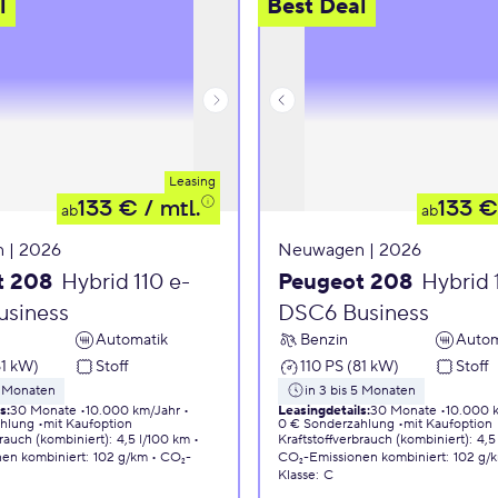
l
Best Deal
Leasing
133 €
/ mtl.
133 €
ab
ab
 | 2026
Neuwagen | 2026
t 208
Hybrid 110 e-
Peugeot 208
Hybrid 
siness
DSC6 Business
Automatik
Benzin
Autom
81 kW)
Stoff
110 PS (81 kW)
Stoff
5 Monaten
in 3 bis 5 Monaten
ls
:
30 Monate
10.000 km/Jahr
Leasingdetails
:
30 Monate
10.000 
ahlung
mit Kaufoption
0 € Sonderzahlung
mit Kaufoption
brauch (kombiniert)
:
4,5 l/100 km
Kraftstoffverbrauch (kombiniert)
:
4,5
nen
kombiniert
:
102 g/km
CO₂-
CO₂-Emissionen
kombiniert
:
102 g/
Klasse
:
C