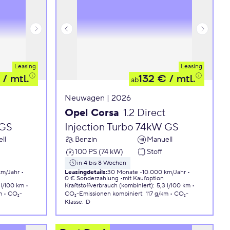
Leasing
Leasing
/ mtl.
132 €
/ mtl.
ab
Neuwagen | 2026
Opel Corsa
1.2 Direct
 GS
Injection Turbo 74kW GS
ll
Benzin
Manuell
100 PS (74 kW)
Stoff
in 4 bis 8 Wochen
km/Jahr
Leasingdetails
:
30 Monate
10.000 km/Jahr
0 € Sonderzahlung
mit Kaufoption
 l/100 km
Kraftstoffverbrauch (kombiniert)
:
5,3 l/100 km
m
CO₂-
CO₂-Emissionen
kombiniert
:
117 g/km
CO₂-
Klasse
:
D