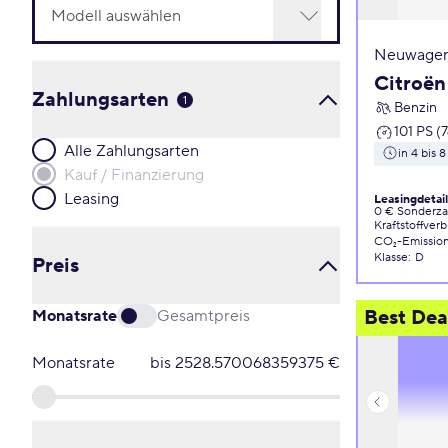
Neuwagen
Citroën
Zahlungsarten
1
Benzin
101 PS (
Alle Zahlungsarten
in 4 bis
Kauf / Finanzierung
Leasing
Leasingdetai
0 € Sonderz
Kraftstoffver
CO₂-Emissio
Klasse
:
D
Preis
Best Dea
Monatsrate
Gesamtpreis
Monatsrate
bis
2528.570068359375
€