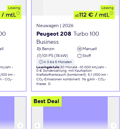
Leasing
Leasing
/ mtl.
112 €
/ mtl.
ab
Neuwagen | 2026
100
Peugeot 208
Turbo 100
Business
ll
Benzin
Manuell
101 PS (74 kW)
Stoff
in 3 bis 5 Monaten
km/Jahr
Leasingdetails
:
30 Monate
10.000 km/Jahr
0 € Sonderzahlung
mit Kaufoption
 l/100 km
Kraftstoffverbrauch (kombiniert)
:
5,1 l/100 km
m
CO₂-
CO₂-Emissionen
kombiniert
:
116 g/km
CO₂-
Klasse
:
D
Best Deal