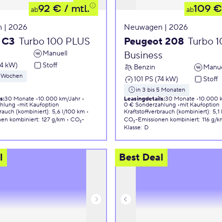
92 €
/ mtl.
109 €
ab
ab
 | 2026
Neuwagen | 2026
 C3
Turbo 100 PLUS
Peugeot 208
Turbo 
Manuell
Business
74 kW)
Stoff
Benzin
Manue
 8 Wochen
101 PS (74 kW)
Stoff
in 3 bis 5 Monaten
ls
:
30 Monate
10.000 km/Jahr
Leasingdetails
:
30 Monate
10.000 
ahlung
mit Kaufoption
0 € Sonderzahlung
mit Kaufoption
brauch (kombiniert)
:
5,6 l/100 km
Kraftstoffverbrauch (kombiniert)
:
5,1
nen
kombiniert
:
127 g/km
CO₂-
CO₂-Emissionen
kombiniert
:
116 g/k
Klasse
:
D
l
Best Deal