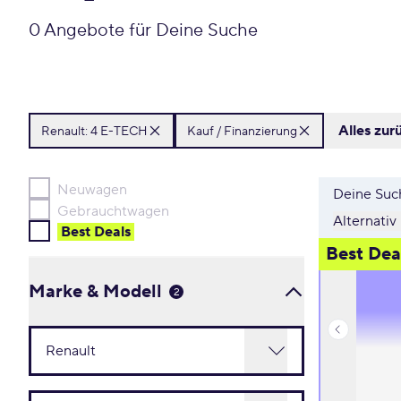
0 Angebote für Deine Suche
Alles zur
Renault:
4 E-TECH
Kauf / Finanzierung
Neuwagen
Deine Such
Gebrauchtwagen
Alternativ
Best Deal
s
Best Dea
Marke & Modell
2