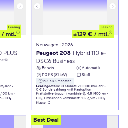
Leasing
Leasing
/ mtl.
129 €
/ mtl.
ab
Neuwagen | 2026
10 PLUS
Peugeot 208
Hybrid 110 e-
atik
DSC6 Business
Benzin
Automatik
110 PS (81 kW)
Stoff
in 3 bis 5 Monaten
km/Jahr
Leasingdetails
:
30 Monate
10.000 km/Jahr
0 € Sonderzahlung
mit Kaufoption
 l/100 km
Kraftstoffverbrauch (kombiniert)
:
4,5 l/100 km
m
CO₂-
CO₂-Emissionen
kombiniert
:
102 g/km
CO₂-
Klasse
:
C
Best Deal