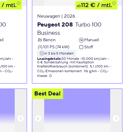
/ mtl.
112 €
/ mtl.
ab
Neuwagen | 2026
100
Peugeot 208
Turbo 100
Business
ll
Benzin
Manuell
101 PS (74 kW)
Stoff
in 3 bis 5 Monaten
km/Jahr
Leasingdetails
:
30 Monate
10.000 km/Jahr
0 € Sonderzahlung
mit Kaufoption
 l/100 km
Kraftstoffverbrauch (kombiniert)
:
5,1 l/100 km
m
CO₂-
CO₂-Emissionen
kombiniert
:
116 g/km
CO₂-
Klasse
:
D
Best Deal