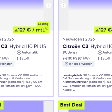
Leasing
127 €
/ mtl.
127 €
ab
ab
 | 2026
Neuwagen | 2026
 C3
Hybrid 110 PLUS
Citroën C3
Hybrid 1
Automatik
Benzin
Autom
81 kW)
Stoff
110 PS (81 kW)
Stoff
5 Monaten
in 4 bis 8 Wochen
ls
:
30 Monate
10.000 km/Jahr
Leasingdetails
:
30 Monate
10.000 
ahlung
mit Kaufoption
0 € Sonderzahlung
mit Kaufoption
brauch (kombiniert)
:
5,1 l/100 km
Kraftstoffverbrauch (kombiniert)
:
5,1
nen
kombiniert
:
114 g/km
CO₂-
CO₂-Emissionen
kombiniert
:
114 g/k
Klasse
:
C
l
Best Deal