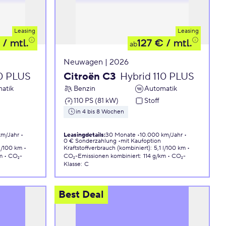
Leasing
Leasing
/ mtl.
127 €
/ mtl.
ab
Neuwagen | 2026
10 PLUS
Citroën C3
Hybrid 110 PLUS
atik
Benzin
Automatik
110 PS (81 kW)
Stoff
in 4 bis 8 Wochen
km/Jahr
Leasingdetails
:
30 Monate
10.000 km/Jahr
0 € Sonderzahlung
mit Kaufoption
 l/100 km
Kraftstoffverbrauch (kombiniert)
:
5,1 l/100 km
m
CO₂-
CO₂-Emissionen
kombiniert
:
114 g/km
CO₂-
Klasse
:
C
Best Deal