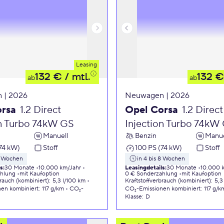
Leasing
132 €
/ mtl.
132 €
ab
ab
 | 2026
Neuwagen | 2026
orsa
1.2 Direct
Opel Corsa
1.2 Direct
on Turbo 74kW GS
Injection Turbo 74kW
Manuell
Benzin
Manue
74 kW)
Stoff
100 PS (74 kW)
Stoff
 8 Wochen
in 4 bis 8 Wochen
ls
:
30 Monate
10.000 km/Jahr
Leasingdetails
:
30 Monate
10.000 
ahlung
mit Kaufoption
0 € Sonderzahlung
mit Kaufoption
brauch (kombiniert)
:
5,3 l/100 km
Kraftstoffverbrauch (kombiniert)
:
5,3
nen
kombiniert
:
117 g/km
CO₂-
CO₂-Emissionen
kombiniert
:
117 g/k
Klasse
:
D