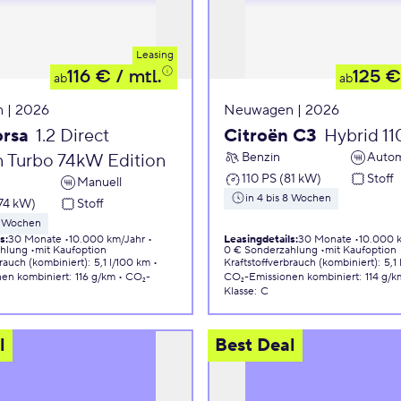
Leasing
116 €
/ mtl.
125 €
ab
ab
 | 2026
Neuwagen | 2026
orsa
1.2 Direct
Citroën C3
Hybrid 1
Benzin
Autom
n Turbo 74kW Edition
110 PS (81 kW)
Stoff
Manuell
in 4 bis 8 Wochen
74 kW)
Stoff
 8 Wochen
ls
:
30 Monate
10.000 km/Jahr
Leasingdetails
:
30 Monate
10.000 
ahlung
mit Kaufoption
0 € Sonderzahlung
mit Kaufoption
brauch (kombiniert)
:
5,1 l/100 km
Kraftstoffverbrauch (kombiniert)
:
5,1
nen
kombiniert
:
116 g/km
CO₂-
CO₂-Emissionen
kombiniert
:
114 g/k
Klasse
:
C
l
Best Deal