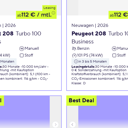
Leasing
112 €
/ mtl.
112 €
ab
ab
 | 2026
Neuwagen | 2026
t 208
Turbo 100
Peugeot 208
Turbo 
s
Business
Manuell
Benzin
Manue
74 kW)
Stoff
101 PS (74 kW)
Stoff
5 Monaten
in 3 bis 5 Monaten
ls
:
30 Monate
10.000 km/Jahr
Leasingdetails
:
30 Monate
10.000 
ahlung
mit Kaufoption
0 € Sonderzahlung
mit Kaufoption
brauch (kombiniert)
:
5,1 l/100 km
Kraftstoffverbrauch (kombiniert)
:
5,1
nen
kombiniert
:
116 g/km
CO₂-
CO₂-Emissionen
kombiniert
:
116 g/k
Klasse
:
D
l
Best Deal