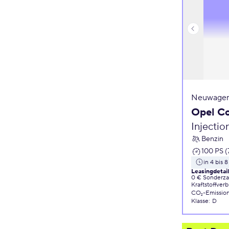
Neuwagen
Opel C
Injecti
Benzin
100 PS (
in 4 bis
Leasingdetai
0 € Sonderz
Kraftstoffver
CO₂-Emissio
Klasse
:
D