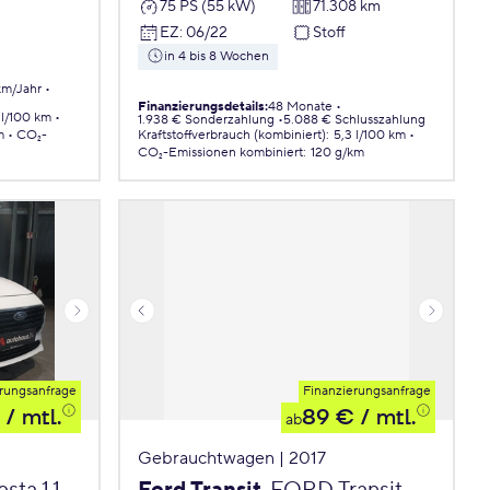
75 PS (55 kW)
71.308 km
EZ
:
06/22
Stoff
in 4 bis 8 Wochen
km/Jahr
Finanzierungsdetails
:
48 Monate
 l/100 km
1.938 € Sonderzahlung
5.088 € Schlusszahlung
m
CO₂-
Kraftstoffverbrauch (kombiniert)
:
5,3 l/100 km
CO₂-Emissionen
kombiniert
:
120 g/km
rungsanfrage
Finanzierungsanfrage
/ mtl.
89 €
/ mtl.
ab
Gebrauchtwagen | 2017