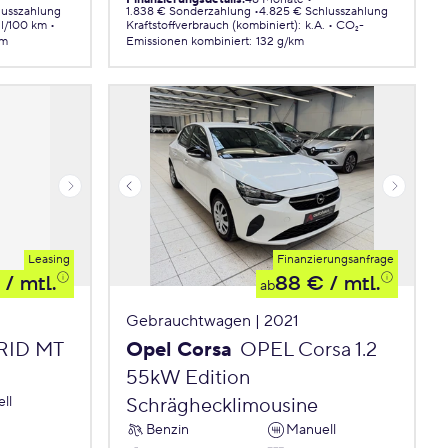
lusszahlung
1.838 € Sonderzahlung
4.825 € Schlusszahlung
 l/100 km
Kraftstoffverbrauch (kombiniert)
:
k.A.
CO₂-
km
Emissionen
kombiniert
:
132 g/km
Leasing
Finanzierungsanfrage
/ mtl.
88 €
/ mtl.
ab
Gebrauchtwagen | 2021
BRID MT
Opel Corsa
OPEL Corsa 1.2
55kW Edition
ll
Schräghecklimousine
Benzin
Manuell