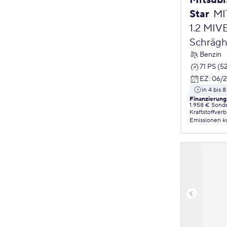
Mitsubi
Star
MI
1.2 MIV
Schrägh
Benzin
71 PS (5
EZ
:
06/
in 4 bis
Finanzierung
1.958 € Sond
Kraftstoffver
Emissionen
k