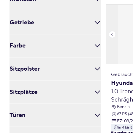
Benzin (0)
Getriebe
Diesel (0)
Elektro (0)
Erdgas (CNG) (0)
Automatik (0)
Hybrid (Benzin) (0)
Farbe
Manuell (0)
Plug-in-Hybrid (0)
Wasserstoff (0)
Schwarz (0)
Sitzpolster
Blau (0)
Gebrauch
Braun (0)
Hyundai
Alcantara (0)
Gold (0)
1.0 Tren
Sitzplätze
Andere (0)
Grün (0)
Kunstleder (0)
Schrägh
Grau (0)
Stoff (0)
Benzin
2 (0)
andere (0)
Teil-Leder (0)
67 PS (4
Türen
3 (0)
Orange (0)
Velours (0)
EZ
:
03/
4 (0)
Pink (0)
Voll-Leder (0)
in 4 bis
5 (0)
2 (0)
Violett (0)
Finanzierung