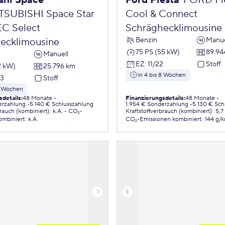
shi Space
Ford Fiesta
FORD Fies
TSUBISHI Space Star
Cool & Connect
EC Select
Schräghecklimousine
Benzin
Manue
ecklimousine
75 PS (55 kW)
89.94
Manuell
EZ
:
11/22
Stoff
2 kW)
25.796 km
in 4 bis 8 Wochen
23
Stoff
 8 Wochen
sdetails
:
48 Monate
Finanzierungsdetails
:
48 Monate
erzahlung
5.140 € Schlusszahlung
1.954 € Sonderzahlung
5.130 € Sch
brauch (kombiniert)
:
k.A.
CO₂-
Kraftstoffverbrauch (kombiniert)
:
5,7
ombiniert
:
k.A.
CO₂-Emissionen
kombiniert
:
144 g/