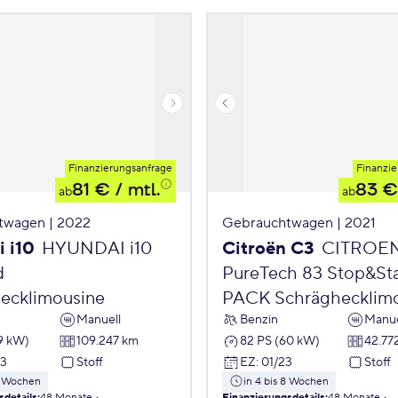
Finanzierungsanfrage
Finanzie
81 €
/ mtl.
83 €
ab
ab
twagen | 2022
Gebrauchtwagen | 2021
 i10
HYUNDAI i10
Citroën C3
CITROE
d
PureTech 83 Stop&St
ecklimousine
PACK Schräghecklim
Manuell
Benzin
Manue
9 kW)
109.247 km
82 PS (60 kW)
42.77
23
Stoff
EZ
:
01/23
Stoff
 8 Wochen
in 4 bis 8 Wochen
sdetails
:
48 Monate
Finanzierungsdetails
:
48 Monate