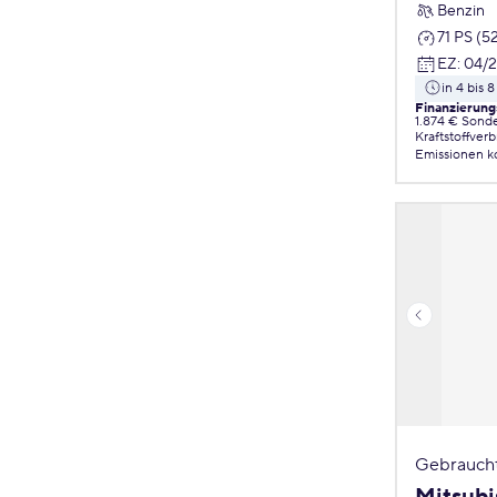
Benzin
71 PS (5
EZ
:
04/
in 4 bis
Finanzierung
1.874 € Sond
Kraftstoffver
Emissionen
k
Gebrauch