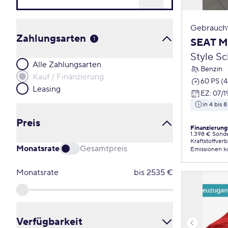
Gebrauch
Zahlungsarten
1
SEAT M
Style S
Alle Zahlungsarten
Benzin
Kauf / Finanzierung
60 PS (
Leasing
EZ
:
07/1
in 4 bis
Preis
Finanzierung
1.398 € Sond
Kraftstoffver
Monatsrate
Gesamtpreis
Emissionen
k
Monatsrate
bis
2535
€
Verfügbarkeit