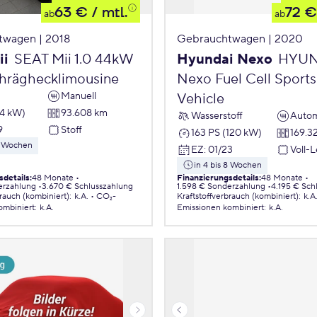
63 €
/ mtl.
72 €
ab
ab
twagen | 2018
Gebrauchtwagen | 2020
ii
SEAT Mii 1.0 44kW
Hyundai Nexo
HYUN
chräghecklimousine
Nexo Fuel Cell Sports 
Manuell
Vehicle
44 kW)
93.608 km
Wasserstoff
Autom
9
Stoff
163 PS (120 kW)
169.3
 8 Wochen
EZ
:
01/23
Voll-
in 4 bis 8 Wochen
sdetails
:
48 Monate
Finanzierungsdetails
:
48 Monate
erzahlung
3.670 € Schlusszahlung
1.598 € Sonderzahlung
4.195 € Sch
brauch (kombiniert)
:
k.A.
CO₂-
Kraftstoffverbrauch (kombiniert)
:
k.A
ombiniert
:
k.A.
Emissionen
kombiniert
:
k.A.