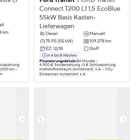
ta 1,1
Ford Transit
FORD Transit
Connect T200 L1 1,5 EcoBlue
55kW Basis Kasten-
ll
Lieferwagen
4 km
Diesel
Manuell
75 PS (55 kW)
109.278 km
EZ
:
12/18
Stoff
in 4 bis 8 Wochen
Finanzierungsdetails
:
84 Monate
lusszahlung
4.900 € Sonderzahlung
0 € Schlusszahlung
 l/100 km
Kraftstoffverbrauch (kombiniert)
:
k.A.
CO₂-
km
Emissionen
kombiniert
:
k.A.