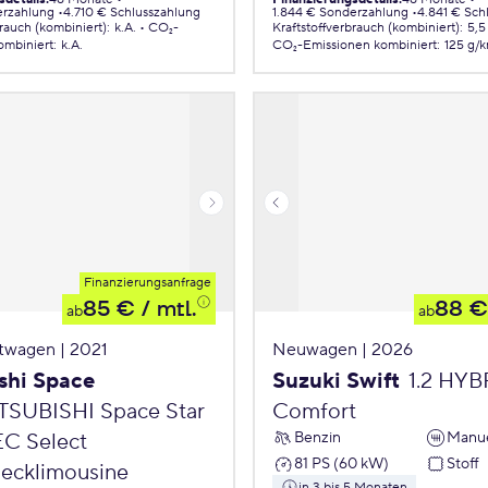
erzahlung
4.710 € Schlusszahlung
1.844 € Sonderzahlung
4.841 € Sch
brauch (kombiniert)
:
k.A.
CO₂-
Kraftstoffverbrauch (kombiniert)
:
5,5
ombiniert
:
k.A.
CO₂-Emissionen
kombiniert
:
125 g/
Finanzierungsanfrage
85 €
/ mtl.
88 €
ab
ab
twagen | 2021
Neuwagen | 2026
shi Space
Suzuki Swift
1.2 HY
TSUBISHI Space Star
Comfort
Benzin
Manue
EC Select
81 PS (60 kW)
Stoff
ecklimousine
in 3 bis 5 Monaten