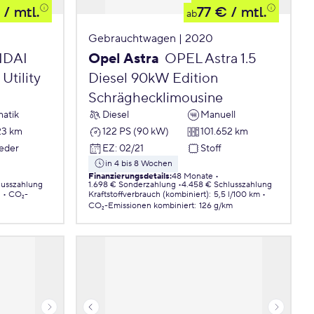
/ mtl.
77 €
/ mtl.
ab
Gebrauchtwagen | 2020
DAI
Opel Astra
OPEL Astra 1.5
Utility
Diesel 90kW Edition
Schräghecklimousine
atik
Diesel
Manuell
23 km
122 PS (90 kW)
101.652 km
Leder
EZ
:
02/21
Stoff
in 4 bis 8 Wochen
Finanzierungsdetails
:
48 Monate
lusszahlung
1.698 € Sonderzahlung
4.458 € Schlusszahlung
.
CO₂-
Kraftstoffverbrauch (kombiniert)
:
5,5 l/100 km
CO₂-Emissionen
kombiniert
:
126 g/km