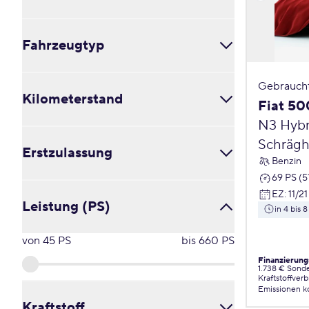
Alle
Fahrzeugtyp
in 4 bis 8 Wochen
in 3 bis 5 Monaten
ab 6 Monaten
Cabrio / Roadster (0)
Gebrauch
Kilometerstand
Coupé (0)
Fiat 50
Kleinbus / Van (0)
N3 Hybr
Kombi (0)
von
0
km
bis
169323
km
Schrägh
Limousine (0)
Erstzulassung
Benzin
Pick-Up (0)
69 PS (5
Schräghecklimousine (0)
von
2017
bis
2026
EZ
:
11/21
Sonstige (0)
Leistung (PS)
in 4 bis
SUV / Crossover / Geländewagen (0)
Transporter (0)
von
45
PS
bis
660
PS
Verglaster Kastenwagen (0)
Finanzierung
1.738 € Sond
Kraftstoffver
Emissionen
k
Kraftstoff