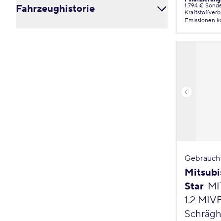
Voll-Leder / Leder (0)
6 (0)
1.794 € Sond
Fahrzeughistorie
3 (0)
Rot (0)
Kraftstoffver
7 (0)
4 (0)
Emissionen
k
Silber (0)
8 (0)
5 (0)
Scheckheftgepflegt (0)
Weiß (0)
9 (0)
TÜV neu (0)
Gelb (0)
Nichtraucher (0)
Gebrauch
Mitsubi
Star
MI
1.2 MIV
Schrägh