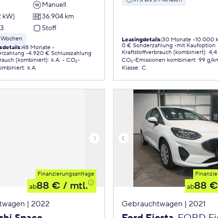
Manuell
2 kW)
36.904 km
23
Stoff
 8 Wochen
Leasingdetails
:
30 Monate
10.000 
0 € Sonderzahlung
mit Kaufoption
sdetails
:
48 Monate
Kraftstoffverbrauch (kombiniert)
:
4,4
erzahlung
4.920 € Schlusszahlung
brauch (kombiniert)
:
k.A.
CO₂-
CO₂-Emissionen
kombiniert
:
99 g/k
ombiniert
:
k.A.
Klasse
:
C
Finanzierungsanfrage
Finanzie
88 €
/ mtl.
88 €
ab
ab
twagen | 2022
Gebrauchtwagen | 2021