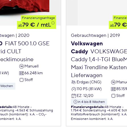
Finanzierungsanfrage
Finanzie
79 €
/ mtl.
79 €
ab
ab
twagen | 2020
Gebrauchtwagen | 2019
0
FIAT 500 1.0 GSE
Volkswagen
id CULT
Caddy
VOLKSWAG
ecklimousine
Caddy 1,4-l-TGI Blue
Manuell
Maxi Trendline Kasten
1 kW)
66.248 km
Lieferwagen
Stoff
Erdgas (CNG)
Manue
 8 Wochen
110 PS (81 kW)
85.15
EZ
:
12/20
Stoff
in 4 bis 8 Wochen
sdetails
:
48 Monate
Finanzierungsdetails
:
48 Monate
erzahlung
4.563 € Schlusszahlung
1.754 € Sonderzahlung
4.605 € Sch
brauch (kombiniert)
:
k.A.
CO₂-
Kraftstoffverbrauch (kombiniert)
:
k.A
ombiniert
:
k.A.
Emissionen
kombiniert
:
k.A.