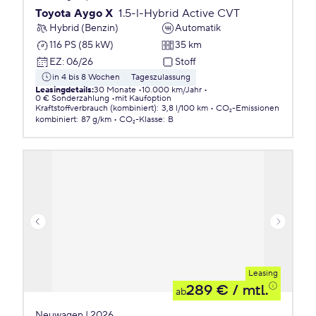
Toyota Aygo X
1.5-l-Hybrid Active CVT
Hybrid (Benzin)
Automatik
116 PS (85 kW)
35 km
EZ
:
06/26
Stoff
in 4 bis 8 Wochen
Tageszulassung
Leasingdetails
:
30 Monate
10.000 km/Jahr
0 € Sonderzahlung
mit Kaufoption
Kraftstoffverbrauch (kombiniert)
:
3,8 l/100 km
CO₂-Emissionen
kombiniert
:
87 g/km
CO₂-Klasse
:
B
Leasing
289 €
/ mtl.
ab
Neuwagen | 2026