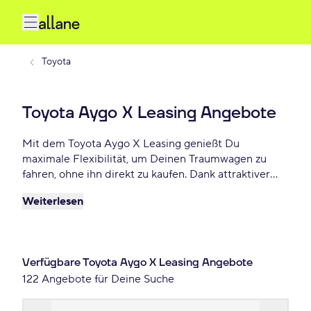
Toyota
Toyota Aygo X Leasing Angebote
Mit dem Toyota Aygo X Leasing genießt Du
maximale Flexibilität, um Deinen Traumwagen zu
fahren, ohne ihn direkt zu kaufen. Dank attraktiver
Konditionen, individuellen Laufzeiten und niedrigen
Weiterlesen
monatlichen Raten bietet Toyota Aygo X Leasing
eine praktische und beliebte Lösung für Autofahrer,
die Wert auf Freiheit und finanzielle Planbarkeit
legen. Lease Deinen Toyota Aygo X schon ab 274 €
Verfügbare Toyota Aygo X Leasing Angebote
monatlich.
122 Angebote für Deine Suche