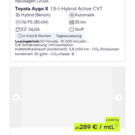
Neuwagen | 2026
Toyota Aygo X
1.5-l-Hybrid Active CVT
Hybrid (Benzin)
Automatik
116 PS (85 kW)
35 km
EZ
:
06/26
Stoff
in 4 bis 8 Wochen
Tageszulassung
Leasingdetails
:
30 Monate
10.000 km/Jahr
0 € Sonderzahlung
mit Kaufoption
Kraftstoffverbrauch (kombiniert)
:
3,8 l/100 km
CO₂-Emissionen
kombiniert
:
87 g/km
CO₂-Klasse
:
B
Leasing
289 €
/ mtl.
ab