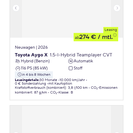
Leasing
274 €
/ mtl.
ab
Neuwagen | 2026
Toyota Aygo X
1.5-l-Hybrid Teamplayer CVT
Hybrid (Benzin)
Automatik
116 PS (85 kW)
Stoff
in 4 bis 8 Wochen
Leasingdetails
:
30 Monate
10.000 km/Jahr
0 € Sonderzahlung
mit Kaufoption
Kraftstoffverbrauch (kombiniert)
:
3,8 l/100 km
CO₂-Emissionen
kombiniert
:
87 g/km
CO₂-Klasse
:
B