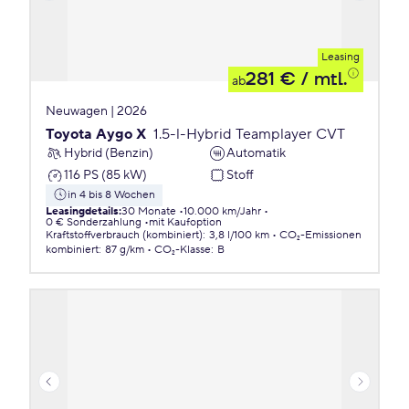
Leasing
281 €
/ mtl.
ab
Neuwagen | 2026
Toyota Aygo X
1.5-l-Hybrid Teamplayer CVT
Hybrid (Benzin)
Automatik
116 PS (85 kW)
Stoff
in 4 bis 8 Wochen
Leasingdetails
:
30 Monate
10.000 km/Jahr
0 € Sonderzahlung
mit Kaufoption
Kraftstoffverbrauch (kombiniert)
:
3,8 l/100 km
CO₂-Emissionen
kombiniert
:
87 g/km
CO₂-Klasse
:
B