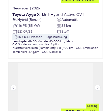
ab
Neuwagen | 2026
Toyota Aygo X
1.5-l-Hybrid Active CVT
Hybrid (Benzin)
Automatik
116 PS (85 kW)
35 km
EZ
:
07/26
Stoff
in 4 bis 8 Wochen
Tageszulassung
Leasingdetails
:
30 Monate
10.000 km/Jahr
0 € Sonderzahlung
mit Kaufoption
Kraftstoffverbrauch (kombiniert)
:
3,8 l/100 km
CO₂-Emissionen
kombiniert
:
87 g/km
CO₂-Klasse
:
B
Leasing