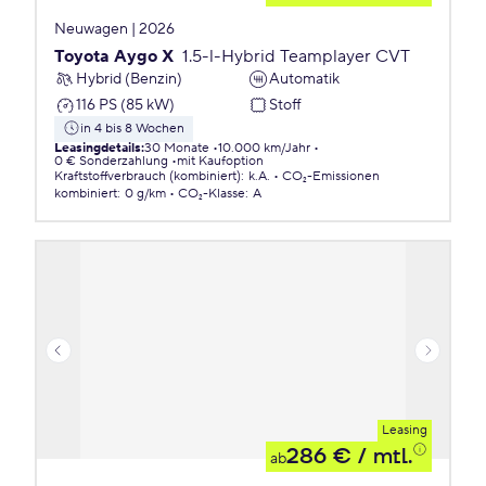
Neuwagen | 2026
Toyota Aygo X
1.5-l-Hybrid Teamplayer CVT
Hybrid (Benzin)
Automatik
116 PS (85 kW)
Stoff
in 4 bis 8 Wochen
Leasingdetails
:
30 Monate
10.000 km/Jahr
0 € Sonderzahlung
mit Kaufoption
Kraftstoffverbrauch (kombiniert)
:
k.A.
CO₂-Emissionen
kombiniert
:
0 g/km
CO₂-Klasse
:
A
Leasing
286 €
/ mtl.
ab