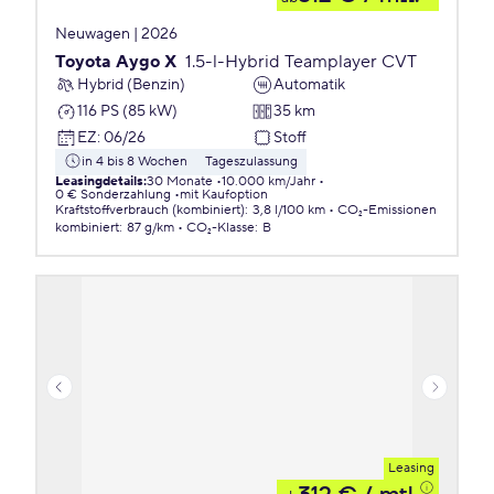
Neuwagen | 2026
Toyota Aygo X
1.5-l-Hybrid Teamplayer CVT
Hybrid (Benzin)
Automatik
116 PS (85 kW)
35 km
EZ
:
06/26
Stoff
in 4 bis 8 Wochen
Tageszulassung
Leasingdetails
:
30 Monate
10.000 km/Jahr
0 € Sonderzahlung
mit Kaufoption
Kraftstoffverbrauch (kombiniert)
:
3,8 l/100 km
CO₂-Emissionen
kombiniert
:
87 g/km
CO₂-Klasse
:
B
Leasing