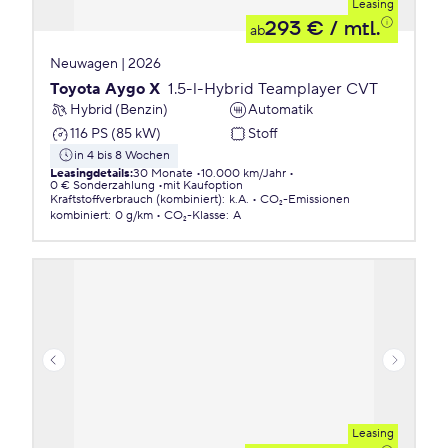
Leasing
293 €
/ mtl.
ab
Neuwagen | 2026
Toyota Aygo X
1.5-l-Hybrid Teamplayer CVT
Hybrid (Benzin)
Automatik
116 PS (85 kW)
Stoff
in 4 bis 8 Wochen
Leasingdetails
:
30 Monate
10.000 km/Jahr
0 € Sonderzahlung
mit Kaufoption
Kraftstoffverbrauch (kombiniert)
:
k.A.
CO₂-Emissionen
kombiniert
:
0 g/km
CO₂-Klasse
:
A
Leasing