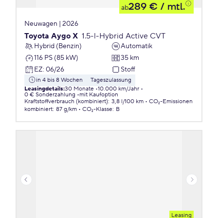
289 €
/ mtl.
ab
Neuwagen | 2026
Toyota Aygo X
1.5-l-Hybrid Active CVT
Hybrid (Benzin)
Automatik
116 PS (85 kW)
35 km
EZ
:
06/26
Stoff
in 4 bis 8 Wochen
Tageszulassung
Leasingdetails
:
30 Monate
10.000 km/Jahr
0 € Sonderzahlung
mit Kaufoption
Kraftstoffverbrauch (kombiniert)
:
3,8 l/100 km
CO₂-Emissionen
kombiniert
:
87 g/km
CO₂-Klasse
:
B
Leasing