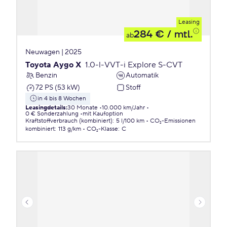
Leasing
284 €
/ mtl.
ab
Neuwagen | 2025
Toyota Aygo X
1.0-l-VVT-i Explore S-CVT
Benzin
Automatik
72 PS (53 kW)
Stoff
in 4 bis 8 Wochen
Leasingdetails
:
30 Monate
10.000 km/Jahr
0 € Sonderzahlung
mit Kaufoption
Kraftstoffverbrauch (kombiniert)
:
5 l/100 km
CO₂-Emissionen
kombiniert
:
113 g/km
CO₂-Klasse
:
C