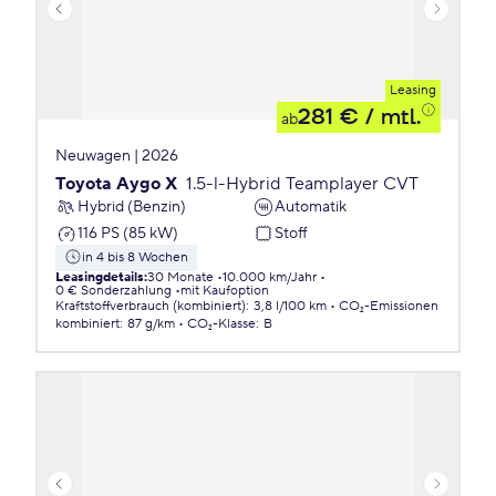
Leasing
281 €
/ mtl.
ab
Neuwagen | 2026
Toyota Aygo X
1.5-l-Hybrid Teamplayer CVT
Hybrid (Benzin)
Automatik
116 PS (85 kW)
Stoff
in 4 bis 8 Wochen
Leasingdetails
:
30 Monate
10.000 km/Jahr
0 € Sonderzahlung
mit Kaufoption
Kraftstoffverbrauch (kombiniert)
:
3,8 l/100 km
CO₂-Emissionen
kombiniert
:
87 g/km
CO₂-Klasse
:
B