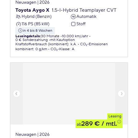
Neuwagen | 2026
Toyota Aygo X
1.5-l-Hybrid Teamplayer CVT
Hybrid (Benzin)
Automatik
116 PS (85 kW)
Stoff
in 4 bis 8 Wochen
Leasingdetails
:
30 Monate
10.000 km/Jahr
0 € Sonderzahlung
mit Kaufoption
Kraftstoffverbrauch (kombiniert)
:
k.A.
CO₂-Emissionen
kombiniert
:
0 g/km
CO₂-Klasse
:
A
Leasing
289 €
/ mtl.
ab
Neuwagen | 2026