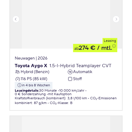
Leasing
274 €
/ mtl.
ab
Neuwagen | 2026
Toyota Aygo X
1.5-l-Hybrid Teamplayer CVT
Hybrid (Benzin)
Automatik
116 PS (85 kW)
Stoff
in 4 bis 8 Wochen
Leasingdetails
:
30 Monate
10.000 km/Jahr
0 € Sonderzahlung
mit Kaufoption
Kraftstoffverbrauch (kombiniert)
:
3,8 l/100 km
CO₂-Emissionen
kombiniert
:
87 g/km
CO₂-Klasse
:
B