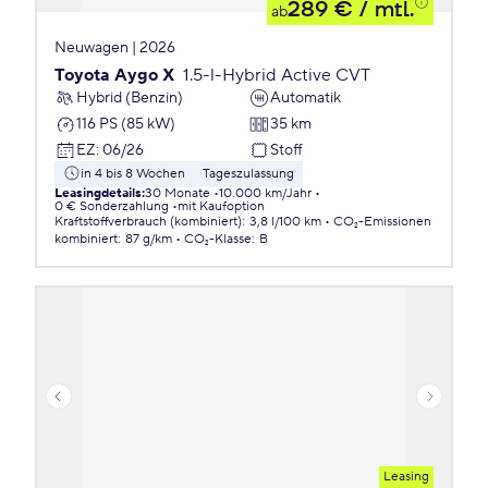
289 €
/ mtl.
ab
Neuwagen | 2026
Toyota Aygo X
1.5-l-Hybrid Active CVT
Hybrid (Benzin)
Automatik
116 PS (85 kW)
35 km
EZ
:
06/26
Stoff
in 4 bis 8 Wochen
Tageszulassung
Leasingdetails
:
30 Monate
10.000 km/Jahr
0 € Sonderzahlung
mit Kaufoption
Kraftstoffverbrauch (kombiniert)
:
3,8 l/100 km
CO₂-Emissionen
kombiniert
:
87 g/km
CO₂-Klasse
:
B
Leasing