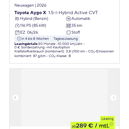
Neuwagen | 2026
Toyota Aygo X
1.5-l-Hybrid Active CVT
Hybrid (Benzin)
Automatik
116 PS (85 kW)
35 km
EZ
:
06/26
Stoff
in 4 bis 8 Wochen
Tageszulassung
Leasingdetails
:
30 Monate
10.000 km/Jahr
0 € Sonderzahlung
mit Kaufoption
Kraftstoffverbrauch (kombiniert)
:
3,8 l/100 km
CO₂-Emissionen
kombiniert
:
87 g/km
CO₂-Klasse
:
B
Leasing
289 €
/ mtl.
ab