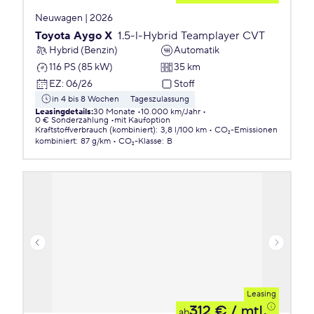
Neuwagen | 2026
Toyota Aygo X
1.5-l-Hybrid Teamplayer CVT
Hybrid (Benzin)
Automatik
116 PS (85 kW)
35 km
EZ
:
06/26
Stoff
in 4 bis 8 Wochen
Tageszulassung
Leasingdetails
:
30 Monate
10.000 km/Jahr
0 € Sonderzahlung
mit Kaufoption
Kraftstoffverbrauch (kombiniert)
:
3,8 l/100 km
CO₂-Emissionen
kombiniert
:
87 g/km
CO₂-Klasse
:
B
Leasing
312 €
/ mtl.
ab