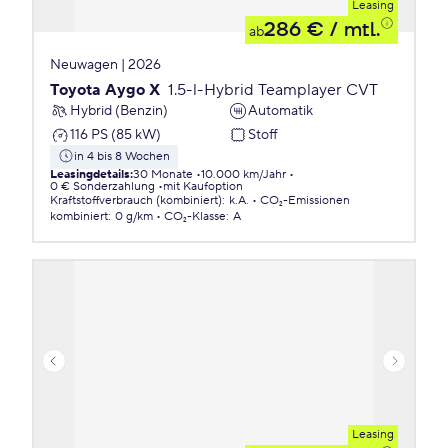
Leasing
286 €
/ mtl.
ab
Neuwagen | 2026
Toyota Aygo X
1.5-l-Hybrid Teamplayer CVT
Hybrid (Benzin)
Automatik
116 PS (85 kW)
Stoff
in 4 bis 8 Wochen
Leasingdetails
:
30 Monate
10.000 km/Jahr
0 € Sonderzahlung
mit Kaufoption
Kraftstoffverbrauch (kombiniert)
:
k.A.
CO₂-Emissionen
kombiniert
:
0 g/km
CO₂-Klasse
:
A
Leasing