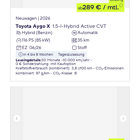
289 €
/ mtl.
ab
Neuwagen | 2026
Toyota Aygo X
1.5-l-Hybrid Active CVT
Hybrid (Benzin)
Automatik
116 PS (85 kW)
35 km
EZ
:
06/26
Stoff
in 4 bis 8 Wochen
Tageszulassung
Leasingdetails
:
30 Monate
10.000 km/Jahr
0 € Sonderzahlung
mit Kaufoption
Kraftstoffverbrauch (kombiniert)
:
3,8 l/100 km
CO₂-Emissionen
kombiniert
:
87 g/km
CO₂-Klasse
:
B