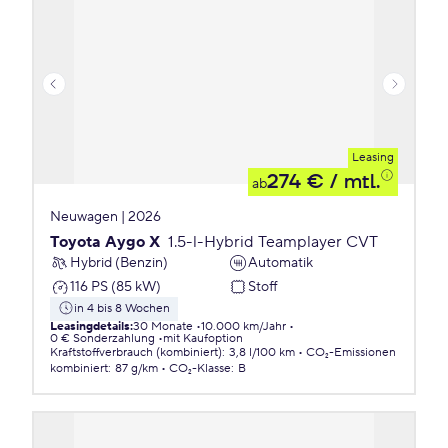
Leasing
274 €
/ mtl.
ab
Neuwagen | 2026
Toyota Aygo X
1.5-l-Hybrid Teamplayer CVT
Hybrid (Benzin)
Automatik
116 PS (85 kW)
Stoff
in 4 bis 8 Wochen
Leasingdetails
:
30 Monate
10.000 km/Jahr
0 € Sonderzahlung
mit Kaufoption
Kraftstoffverbrauch (kombiniert)
:
3,8 l/100 km
CO₂-Emissionen
kombiniert
:
87 g/km
CO₂-Klasse
:
B