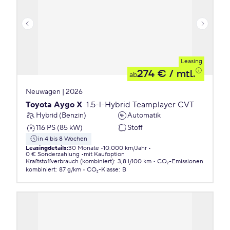
Leasing
274 €
/ mtl.
ab
Neuwagen | 2026
Toyota Aygo X
1.5-l-Hybrid Teamplayer CVT
Hybrid (Benzin)
Automatik
116 PS (85 kW)
Stoff
in 4 bis 8 Wochen
Leasingdetails
:
30 Monate
10.000 km/Jahr
0 € Sonderzahlung
mit Kaufoption
Kraftstoffverbrauch (kombiniert)
:
3,8 l/100 km
CO₂-Emissionen
kombiniert
:
87 g/km
CO₂-Klasse
:
B