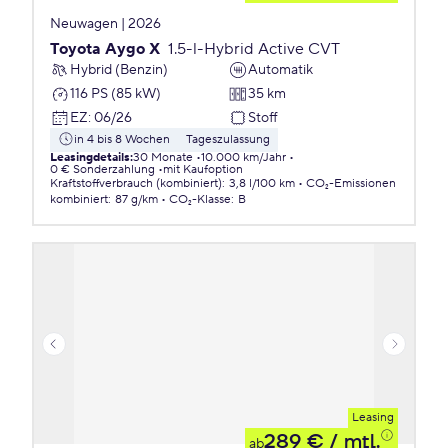
Neuwagen | 2026
Toyota Aygo X
1.5-l-Hybrid Active CVT
Hybrid (Benzin)
Automatik
116 PS (85 kW)
35 km
EZ
:
06/26
Stoff
in 4 bis 8 Wochen
Tageszulassung
Leasingdetails
:
30 Monate
10.000 km/Jahr
0 € Sonderzahlung
mit Kaufoption
Kraftstoffverbrauch (kombiniert)
:
3,8 l/100 km
CO₂-Emissionen
kombiniert
:
87 g/km
CO₂-Klasse
:
B
Leasing
289 €
/ mtl.
ab