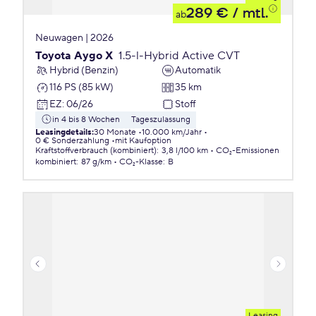
289 €
/ mtl.
ab
Neuwagen | 2026
Toyota Aygo X
1.5-l-Hybrid Active CVT
Hybrid (Benzin)
Automatik
116 PS (85 kW)
35 km
EZ
:
06/26
Stoff
in 4 bis 8 Wochen
Tageszulassung
Leasingdetails
:
30 Monate
10.000 km/Jahr
0 € Sonderzahlung
mit Kaufoption
Kraftstoffverbrauch (kombiniert)
:
3,8 l/100 km
CO₂-Emissionen
kombiniert
:
87 g/km
CO₂-Klasse
:
B
Leasing