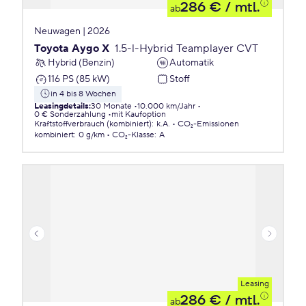
286 €
/ mtl.
ab
Neuwagen | 2026
Toyota Aygo X
1.5-l-Hybrid Teamplayer CVT
Hybrid (Benzin)
Automatik
116 PS (85 kW)
Stoff
in 4 bis 8 Wochen
Leasingdetails
:
30 Monate
10.000 km/Jahr
0 € Sonderzahlung
mit Kaufoption
Kraftstoffverbrauch (kombiniert)
:
k.A.
CO₂-Emissionen
kombiniert
:
0 g/km
CO₂-Klasse
:
A
Leasing
286 €
/ mtl.
ab