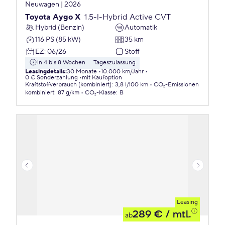
Neuwagen | 2026
Toyota Aygo X
1.5-l-Hybrid Active CVT
Hybrid (Benzin)
Automatik
116 PS (85 kW)
35 km
EZ
:
06/26
Stoff
in 4 bis 8 Wochen
Tageszulassung
Leasingdetails
:
30 Monate
10.000 km/Jahr
0 € Sonderzahlung
mit Kaufoption
Kraftstoffverbrauch (kombiniert)
:
3,8 l/100 km
CO₂-Emissionen
kombiniert
:
87 g/km
CO₂-Klasse
:
B
Leasing
289 €
/ mtl.
ab