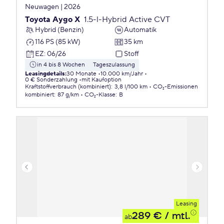
Neuwagen | 2026
Toyota Aygo X
1.5-l-Hybrid Active CVT
Hybrid (Benzin)
Automatik
116 PS (85 kW)
35 km
EZ
:
06/26
Stoff
in 4 bis 8 Wochen
Tageszulassung
Leasingdetails
:
30 Monate
10.000 km/Jahr
0 € Sonderzahlung
mit Kaufoption
Kraftstoffverbrauch (kombiniert)
:
3,8 l/100 km
CO₂-Emissionen
kombiniert
:
87 g/km
CO₂-Klasse
:
B
Leasing
289 €
/ mtl.
ab