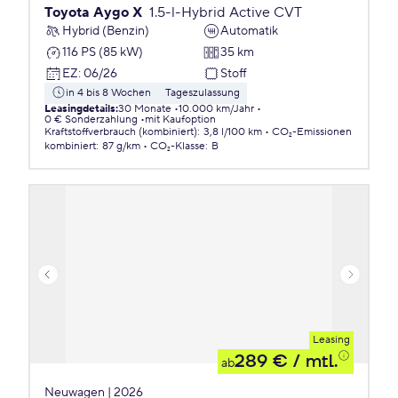
Toyota Aygo X
1.5-l-Hybrid Active CVT
Hybrid (Benzin)
Automatik
116 PS (85 kW)
35 km
EZ
:
06/26
Stoff
in 4 bis 8 Wochen
Tageszulassung
Leasingdetails
:
30 Monate
10.000 km/Jahr
0 € Sonderzahlung
mit Kaufoption
Kraftstoffverbrauch (kombiniert)
:
3,8 l/100 km
CO₂-Emissionen
kombiniert
:
87 g/km
CO₂-Klasse
:
B
Leasing
289 €
/ mtl.
ab
Neuwagen | 2026