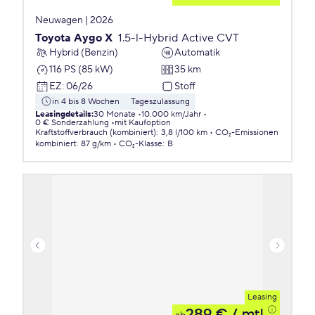
Neuwagen | 2026
Toyota Aygo X
1.5-l-Hybrid Active CVT
Hybrid (Benzin)
Automatik
116 PS (85 kW)
35 km
EZ
:
06/26
Stoff
in 4 bis 8 Wochen
Tageszulassung
Leasingdetails
:
30 Monate
10.000 km/Jahr
0 € Sonderzahlung
mit Kaufoption
Kraftstoffverbrauch (kombiniert)
:
3,8 l/100 km
CO₂-Emissionen
kombiniert
:
87 g/km
CO₂-Klasse
:
B
Leasing
289 €
/ mtl.