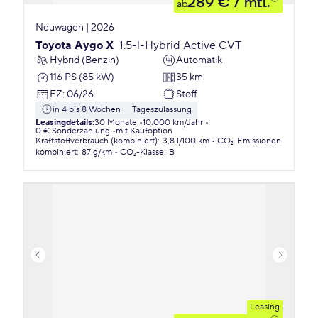
289 €
/ mtl.
ab
Neuwagen | 2026
Toyota Aygo X
1.5-l-Hybrid Active CVT
Hybrid (Benzin)
Automatik
116 PS (85 kW)
35 km
EZ
:
06/26
Stoff
in 4 bis 8 Wochen
Tageszulassung
Leasingdetails
:
30 Monate
10.000 km/Jahr
0 € Sonderzahlung
mit Kaufoption
Kraftstoffverbrauch (kombiniert)
:
3,8 l/100 km
CO₂-Emissionen
kombiniert
:
87 g/km
CO₂-Klasse
:
B
Leasing