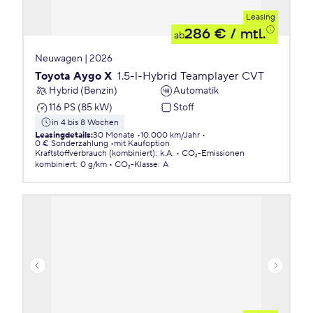
Leasing
286 €
/ mtl.
ab
Neuwagen | 2026
Toyota Aygo X
1.5-l-Hybrid Teamplayer CVT
Hybrid (Benzin)
Automatik
116 PS (85 kW)
Stoff
in 4 bis 8 Wochen
Leasingdetails
:
30 Monate
10.000 km/Jahr
0 € Sonderzahlung
mit Kaufoption
Kraftstoffverbrauch (kombiniert)
:
k.A.
CO₂-Emissionen
kombiniert
:
0 g/km
CO₂-Klasse
:
A