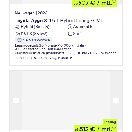
307 €
/ mtl.
ab
Neuwagen | 2026
Toyota Aygo X
1.5-l-Hybrid Lounge CVT
Hybrid (Benzin)
Automatik
116 PS (85 kW)
Stoff
in 4 bis 8 Wochen
Leasingdetails
:
30 Monate
10.000 km/Jahr
0 € Sonderzahlung
mit Kaufoption
Kraftstoffverbrauch (kombiniert)
:
3,8 l/100 km
CO₂-Emissionen
kombiniert
:
87 g/km
CO₂-Klasse
:
B
Leasing
312 €
/ mtl.
ab