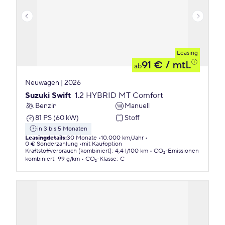
Leasing
91 €
/ mtl.
ab
Neuwagen | 2026
Suzuki Swift
1.2 HYBRID MT Comfort
Benzin
Manuell
81 PS (60 kW)
Stoff
in 3 bis 5 Monaten
Leasingdetails
:
30 Monate
10.000 km/Jahr
0 € Sonderzahlung
mit Kaufoption
Kraftstoffverbrauch (kombiniert)
:
4,4 l/100 km
CO₂-Emissionen
kombiniert
:
99 g/km
CO₂-Klasse
:
C