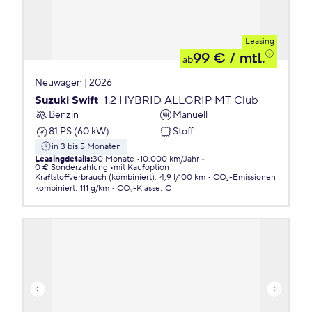
Leasing
99 €
/ mtl.
ab
Neuwagen | 2026
Suzuki Swift
1.2 HYBRID ALLGRIP MT Club
Benzin
Manuell
81 PS (60 kW)
Stoff
in 3 bis 5 Monaten
Leasingdetails
:
30 Monate
10.000 km/Jahr
0 € Sonderzahlung
mit Kaufoption
Kraftstoffverbrauch (kombiniert)
:
4,9 l/100 km
CO₂-Emissionen
kombiniert
:
111 g/km
CO₂-Klasse
:
C