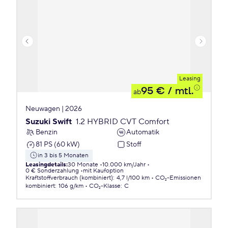
Leasing
95 €
/ mtl.
ab
Neuwagen | 2026
Suzuki Swift
1.2 HYBRID CVT Comfort
Benzin
Automatik
81 PS (60 kW)
Stoff
in 3 bis 5 Monaten
Leasingdetails
:
30 Monate
10.000 km/Jahr
0 € Sonderzahlung
mit Kaufoption
Kraftstoffverbrauch (kombiniert)
:
4,7 l/100 km
CO₂-Emissionen
kombiniert
:
106 g/km
CO₂-Klasse
:
C