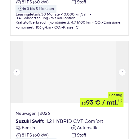
81 PS (60 kW)
Stoff
in 3 bis 5 Monaten
Leasingdetails
:
30 Monate
10.000 km/Jahr
0 € Sonderzahlung
mit Kaufoption
Kraftstoffverbrauch (kombiniert)
:
4,7 l/100 km
CO₂-Emissionen
kombiniert
:
106 g/km
CO₂-Klasse
:
C
Leasing
93 €
/ mtl.
ab
Neuwagen | 2026
Suzuki Swift
1.2 HYBRID CVT Comfort
Benzin
Automatik
81 PS (60 kW)
Stoff