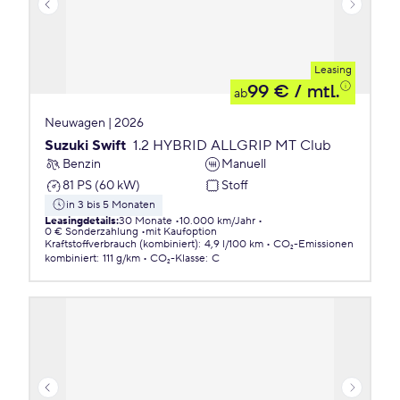
Leasing
99 €
/ mtl.
ab
Neuwagen | 2026
Suzuki Swift
1.2 HYBRID ALLGRIP MT Club
Benzin
Manuell
81 PS (60 kW)
Stoff
in 3 bis 5 Monaten
Leasingdetails
:
30 Monate
10.000 km/Jahr
0 € Sonderzahlung
mit Kaufoption
Kraftstoffverbrauch (kombiniert)
:
4,9 l/100 km
CO₂-Emissionen
kombiniert
:
111 g/km
CO₂-Klasse
:
C