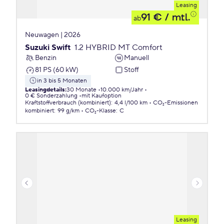
Leasing
91 €
/ mtl.
ab
Neuwagen | 2026
Suzuki Swift
1.2 HYBRID MT Comfort
Benzin
Manuell
81 PS (60 kW)
Stoff
in 3 bis 5 Monaten
Leasingdetails
:
30 Monate
10.000 km/Jahr
0 € Sonderzahlung
mit Kaufoption
Kraftstoffverbrauch (kombiniert)
:
4,4 l/100 km
CO₂-Emissionen
kombiniert
:
99 g/km
CO₂-Klasse
:
C
Leasing