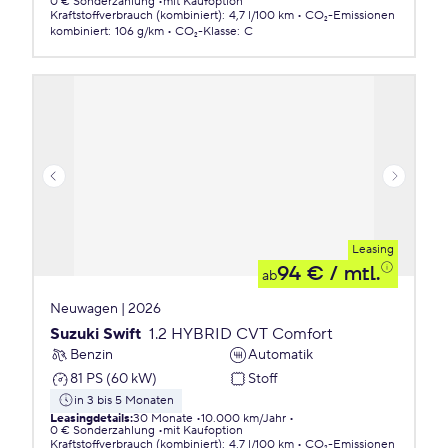
0 € Sonderzahlung
mit Kaufoption
Kraftstoffverbrauch (kombiniert)
:
4,7 l/100 km
CO₂-Emissionen
kombiniert
:
106 g/km
CO₂-Klasse
:
C
Leasing
94 €
/ mtl.
ab
Neuwagen | 2026
Suzuki Swift
1.2 HYBRID CVT Comfort
Benzin
Automatik
81 PS (60 kW)
Stoff
in 3 bis 5 Monaten
Leasingdetails
:
30 Monate
10.000 km/Jahr
0 € Sonderzahlung
mit Kaufoption
Kraftstoffverbrauch (kombiniert)
:
4,7 l/100 km
CO₂-Emissionen