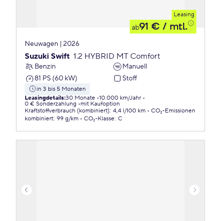
Leasing
91 €
/ mtl.
ab
Neuwagen | 2026
Suzuki Swift
1.2 HYBRID MT Comfort
Benzin
Manuell
81 PS (60 kW)
Stoff
in 3 bis 5 Monaten
Leasingdetails
:
30 Monate
10.000 km/Jahr
0 € Sonderzahlung
mit Kaufoption
Kraftstoffverbrauch (kombiniert)
:
4,4 l/100 km
CO₂-Emissionen
kombiniert
:
99 g/km
CO₂-Klasse
:
C