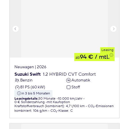
Leasing
94 €
/ mtl.
ab
Neuwagen | 2026
Suzuki Swift
1.2 HYBRID CVT Comfort
Benzin
Automatik
81 PS (60 kW)
Stoff
in 3 bis 5 Monaten
Leasingdetails
:
30 Monate
10.000 km/Jahr
0 € Sonderzahlung
mit Kaufoption
Kraftstoffverbrauch (kombiniert)
:
4,7 l/100 km
CO₂-Emissionen
kombiniert
:
106 g/km
CO₂-Klasse
:
C