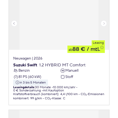
Leasing
88 €
/ mtl.
ab
Neuwagen | 2026
Suzuki Swift
1.2 HYBRID MT Comfort
Benzin
Manuell
81 PS (60 kW)
Stoff
in 3 bis 5 Monaten
Leasingdetails
:
30 Monate
10.000 km/Jahr
0 € Sonderzahlung
mit Kaufoption
Kraftstoffverbrauch (kombiniert)
:
4,4 l/100 km
CO₂-Emissionen
kombiniert
:
99 g/km
CO₂-Klasse
:
C