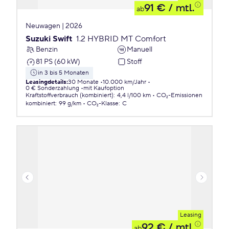
91 €
/ mtl.
ab
Neuwagen | 2026
Suzuki Swift
1.2 HYBRID MT Comfort
Benzin
Manuell
81 PS (60 kW)
Stoff
in 3 bis 5 Monaten
Leasingdetails
:
30 Monate
10.000 km/Jahr
0 € Sonderzahlung
mit Kaufoption
Kraftstoffverbrauch (kombiniert)
:
4,4 l/100 km
CO₂-Emissionen
kombiniert
:
99 g/km
CO₂-Klasse
:
C
Leasing
92 €
/ mtl.
ab