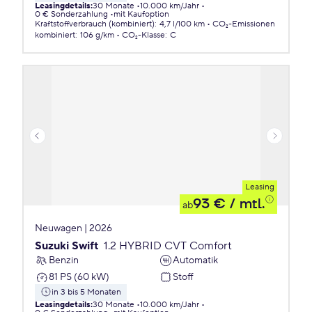
Leasingdetails
:
30 Monate
10.000 km/Jahr
0 € Sonderzahlung
mit Kaufoption
Kraftstoffverbrauch (kombiniert)
:
4,7 l/100 km
CO₂-Emissionen
kombiniert
:
106 g/km
CO₂-Klasse
:
C
Leasing
93 €
/ mtl.
ab
Neuwagen | 2026
Suzuki Swift
1.2 HYBRID CVT Comfort
Benzin
Automatik
81 PS (60 kW)
Stoff
in 3 bis 5 Monaten
Leasingdetails
:
30 Monate
10.000 km/Jahr