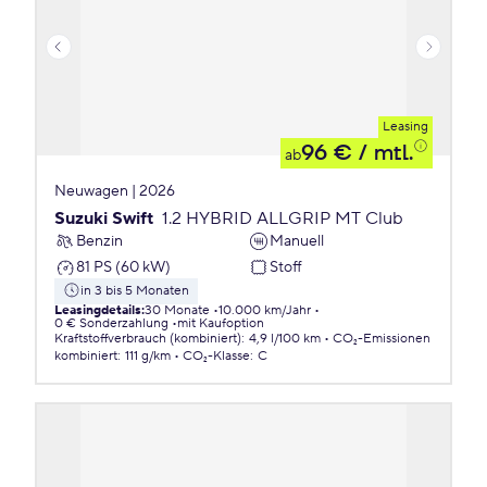
Leasing
96 €
/ mtl.
ab
Neuwagen | 2026
Suzuki Swift
1.2 HYBRID ALLGRIP MT Club
Benzin
Manuell
81 PS (60 kW)
Stoff
in 3 bis 5 Monaten
Leasingdetails
:
30 Monate
10.000 km/Jahr
0 € Sonderzahlung
mit Kaufoption
Kraftstoffverbrauch (kombiniert)
:
4,9 l/100 km
CO₂-Emissionen
kombiniert
:
111 g/km
CO₂-Klasse
:
C