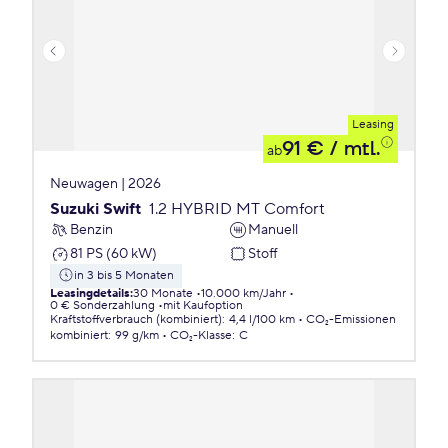
Leasing
91 €
/ mtl.
ab
Neuwagen | 2026
Suzuki Swift
1.2 HYBRID MT Comfort
Benzin
Manuell
81 PS (60 kW)
Stoff
in 3 bis 5 Monaten
Leasingdetails
:
30 Monate
10.000 km/Jahr
0 € Sonderzahlung
mit Kaufoption
Kraftstoffverbrauch (kombiniert)
:
4,4 l/100 km
CO₂-Emissionen
kombiniert
:
99 g/km
CO₂-Klasse
:
C