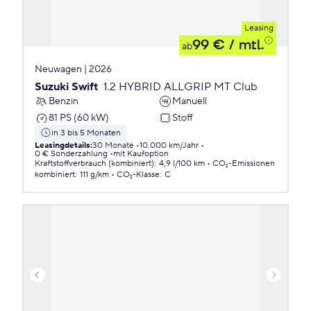
Leasing
99 €
/ mtl.
ab
Neuwagen | 2026
Suzuki Swift
1.2 HYBRID ALLGRIP MT Club
Benzin
Manuell
81 PS (60 kW)
Stoff
in 3 bis 5 Monaten
Leasingdetails
:
30 Monate
10.000 km/Jahr
0 € Sonderzahlung
mit Kaufoption
Kraftstoffverbrauch (kombiniert)
:
4,9 l/100 km
CO₂-Emissionen
kombiniert
:
111 g/km
CO₂-Klasse
:
C