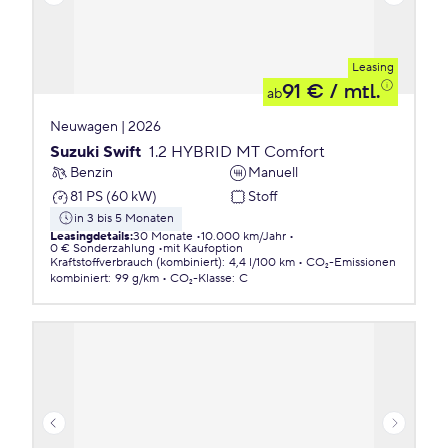
Leasing
91 €
/ mtl.
ab
Neuwagen | 2026
Suzuki Swift
1.2 HYBRID MT Comfort
Benzin
Manuell
81 PS (60 kW)
Stoff
in 3 bis 5 Monaten
Leasingdetails
:
30 Monate
10.000 km/Jahr
0 € Sonderzahlung
mit Kaufoption
Kraftstoffverbrauch (kombiniert)
:
4,4 l/100 km
CO₂-Emissionen
kombiniert
:
99 g/km
CO₂-Klasse
:
C