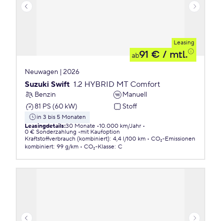
Leasing
91 €
/ mtl.
ab
Neuwagen | 2026
Suzuki Swift
1.2 HYBRID MT Comfort
Benzin
Manuell
81 PS (60 kW)
Stoff
in 3 bis 5 Monaten
Leasingdetails
:
30 Monate
10.000 km/Jahr
0 € Sonderzahlung
mit Kaufoption
Kraftstoffverbrauch (kombiniert)
:
4,4 l/100 km
CO₂-Emissionen
kombiniert
:
99 g/km
CO₂-Klasse
:
C