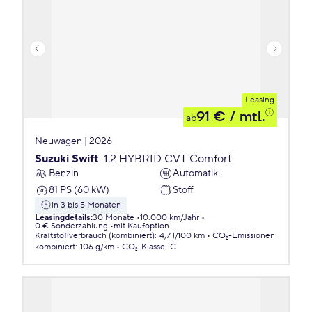
Leasing
91 €
/ mtl.
ab
Neuwagen | 2026
Suzuki Swift
1.2 HYBRID CVT Comfort
Benzin
Automatik
81 PS (60 kW)
Stoff
in 3 bis 5 Monaten
Leasingdetails
:
30 Monate
10.000 km/Jahr
0 € Sonderzahlung
mit Kaufoption
Kraftstoffverbrauch (kombiniert)
:
4,7 l/100 km
CO₂-Emissionen
kombiniert
:
106 g/km
CO₂-Klasse
:
C