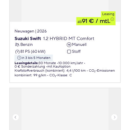
Leasing
91 €
/ mtl.
ab
Neuwagen | 2026
Suzuki Swift
1.2 HYBRID MT Comfort
Benzin
Manuell
81 PS (60 kW)
Stoff
in 3 bis 5 Monaten
Leasingdetails
:
30 Monate
10.000 km/Jahr
0 € Sonderzahlung
mit Kaufoption
Kraftstoffverbrauch (kombiniert)
:
4,4 l/100 km
CO₂-Emissionen
kombiniert
:
99 g/km
CO₂-Klasse
:
C