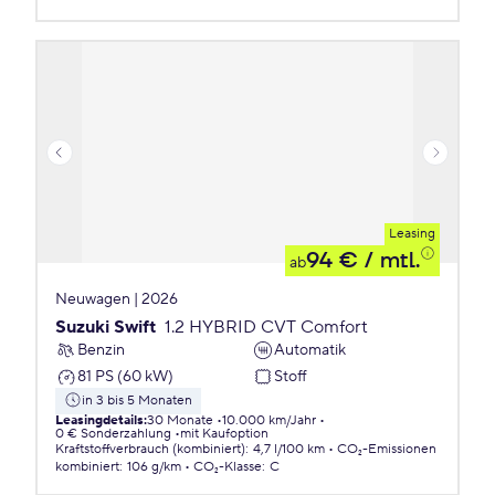
Leasing
94 €
/ mtl.
ab
Neuwagen | 2026
Suzuki Swift
1.2 HYBRID CVT Comfort
Benzin
Automatik
81 PS (60 kW)
Stoff
in 3 bis 5 Monaten
Leasingdetails
:
30 Monate
10.000 km/Jahr
0 € Sonderzahlung
mit Kaufoption
Kraftstoffverbrauch (kombiniert)
:
4,7 l/100 km
CO₂-Emissionen
kombiniert
:
106 g/km
CO₂-Klasse
:
C