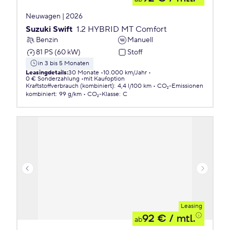
Neuwagen | 2026
Suzuki Swift
1.2 HYBRID MT Comfort
Benzin
Manuell
81 PS (60 kW)
Stoff
in 3 bis 5 Monaten
Leasingdetails
:
30 Monate
10.000 km/Jahr
0 € Sonderzahlung
mit Kaufoption
Kraftstoffverbrauch (kombiniert)
:
4,4 l/100 km
CO₂-Emissionen
kombiniert
:
99 g/km
CO₂-Klasse
:
C
Leasing
92 €
/ mtl.
ab