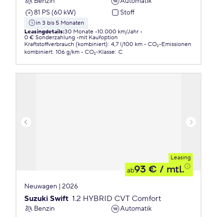
Benzin
Automatik
81 PS (60 kW)
Stoff
in 3 bis 5 Monaten
Leasingdetails
:
30 Monate
10.000 km/Jahr
0 € Sonderzahlung
mit Kaufoption
Kraftstoffverbrauch (kombiniert)
:
4,7 l/100 km
CO₂-Emissionen
kombiniert
:
106 g/km
CO₂-Klasse
:
C
Leasing
93 €
/ mtl.
ab
Neuwagen | 2026
Suzuki Swift
1.2 HYBRID CVT Comfort
Benzin
Automatik