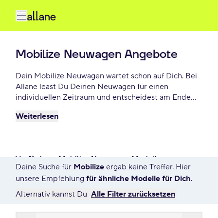
Mobilize Neuwagen Angebote
Dein Mobilize Neuwagen wartet schon auf Dich. Bei
Allane least Du Deinen Neuwagen für einen
individuellen Zeitraum und entscheidest am Ende
der Laufzeit ob Du Deinen Mobilize kaufen möchtest
Weiterlesen
oder zurückgeben willst. Finde das perfekte Mobilize
Neuwagen Angebot schon ab - € monatlich.
Verfügbare Mobilize Neuwagen Modelle
Deine Suche für
Mobilize
ergab keine Treffer. Hier
7568 Angebote für Deine Suche
unsere Empfehlung
für ähnliche Modelle für Dich
.
Alternativ kannst Du
Alle Filter zurücksetzen