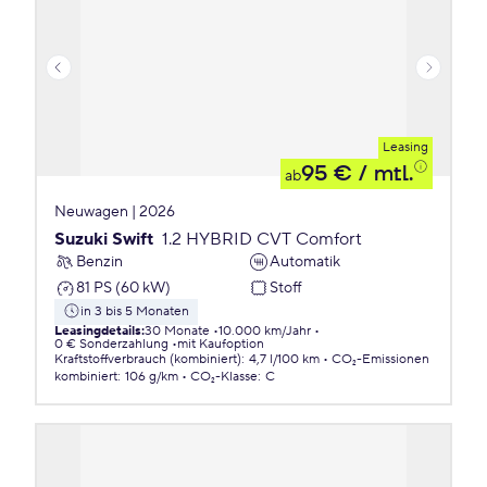
Leasing
95 €
/ mtl.
ab
Neuwagen | 2026
Suzuki Swift
1.2 HYBRID CVT Comfort
Benzin
Automatik
81 PS (60 kW)
Stoff
in 3 bis 5 Monaten
Leasingdetails
:
30 Monate
10.000 km/Jahr
0 € Sonderzahlung
mit Kaufoption
Kraftstoffverbrauch (kombiniert)
:
4,7 l/100 km
CO₂-Emissionen
kombiniert
:
106 g/km
CO₂-Klasse
:
C