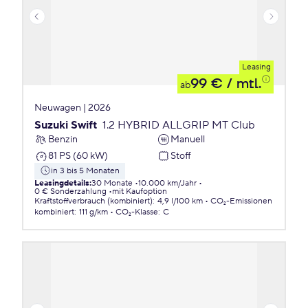
Leasing
99 €
/ mtl.
ab
Neuwagen | 2026
Suzuki Swift
1.2 HYBRID ALLGRIP MT Club
Benzin
Manuell
81 PS (60 kW)
Stoff
in 3 bis 5 Monaten
Leasingdetails
:
30 Monate
10.000 km/Jahr
0 € Sonderzahlung
mit Kaufoption
Kraftstoffverbrauch (kombiniert)
:
4,9 l/100 km
CO₂-Emissionen
kombiniert
:
111 g/km
CO₂-Klasse
:
C