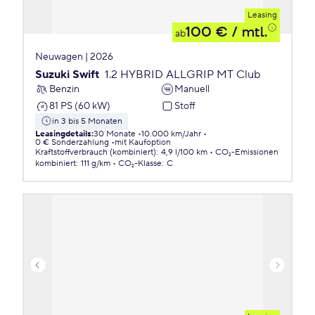
Leasing
100 €
/ mtl.
ab
Neuwagen | 2026
Suzuki Swift
1.2 HYBRID ALLGRIP MT Club
Benzin
Manuell
81 PS (60 kW)
Stoff
in 3 bis 5 Monaten
Leasingdetails
:
30 Monate
10.000 km/Jahr
0 € Sonderzahlung
mit Kaufoption
Kraftstoffverbrauch (kombiniert)
:
4,9 l/100 km
CO₂-Emissionen
kombiniert
:
111 g/km
CO₂-Klasse
:
C