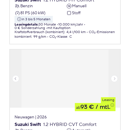
Suzuki Swift
1.2 HYBRID MT Comfort
Benzin
Manuell
81 PS (60 kW)
Stoff
in 3 bis 5 Monaten
Leasingdetails
:
30 Monate
10.000 km/Jahr
0 € Sonderzahlung
mit Kaufoption
Kraftstoffverbrauch (kombiniert)
:
4,4 l/100 km
CO₂-Emissionen
kombiniert
:
99 g/km
CO₂-Klasse
:
C
Leasing
93 €
/ mtl.
ab
Neuwagen | 2026
Suzuki Swift
1.2 HYBRID CVT Comfort