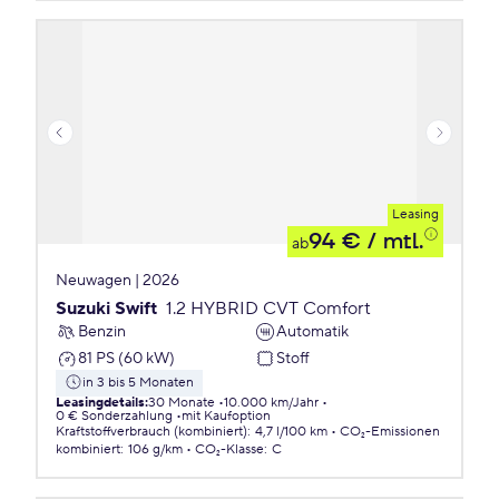
Leasing
94 €
/ mtl.
ab
Neuwagen | 2026
Suzuki Swift
1.2 HYBRID CVT Comfort
Benzin
Automatik
81 PS (60 kW)
Stoff
in 3 bis 5 Monaten
Leasingdetails
:
30 Monate
10.000 km/Jahr
0 € Sonderzahlung
mit Kaufoption
Kraftstoffverbrauch (kombiniert)
:
4,7 l/100 km
CO₂-Emissionen
kombiniert
:
106 g/km
CO₂-Klasse
:
C