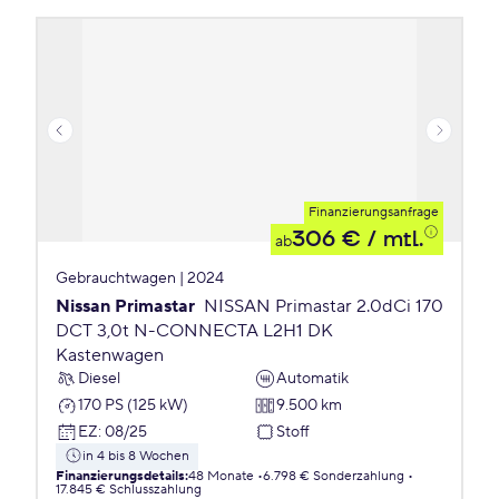
Finanzierungsanfrage
306 €
/ mtl.
ab
Gebrauchtwagen | 2024
Nissan Primastar
NISSAN Primastar 2.0dCi 170
DCT 3,0t N-CONNECTA L2H1 DK
Kastenwagen
Diesel
Automatik
170 PS (125 kW)
9.500 km
EZ
:
08/25
Stoff
in 4 bis 8 Wochen
Finanzierungsdetails
:
48 Monate
6.798 € Sonderzahlung
17.845 € Schlusszahlung