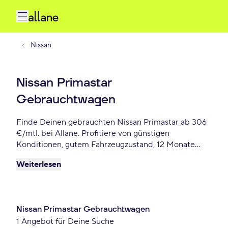
Nissan
Nissan Primastar
Gebrauchtwagen
Finde Deinen gebrauchten Nissan Primastar ab 306
€/mtl. bei Allane. Profitiere von günstigen
Konditionen, gutem Fahrzeugzustand, 12 Monate
Gebrauchtwagengarantie und vielen weiteren
Weiterlesen
Vorteile. Reserviere Dir Deinen Wunsch-Nissan
Primastar für die nächste 72 Stunden.
Nissan Primastar Gebrauchtwagen
1 Angebot für Deine Suche