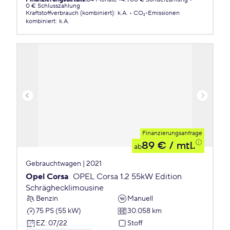
0 € Schlusszahlung
Kraftstoffverbrauch (kombiniert)
:
k.A.
CO₂-Emissionen
kombiniert
:
k.A.
Finanzierungsanfrage
89 €
/ mtl.
ab
Gebrauchtwagen | 2021
Opel Corsa
OPEL Corsa 1.2 55kW Edition
Schräghecklimousine
Benzin
Manuell
75 PS (55 kW)
30.058 km
EZ
:
07/22
Stoff