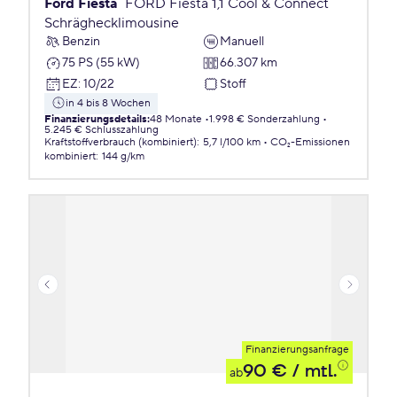
Ford Fiesta
FORD Fiesta 1,1 Cool & Connect
Schräghecklimousine
Benzin
Manuell
75 PS (55 kW)
66.307 km
EZ
:
10/22
Stoff
in 4 bis 8 Wochen
Finanzierungsdetails
:
48 Monate
1.998 € Sonderzahlung
5.245 € Schlusszahlung
Kraftstoffverbrauch (kombiniert)
:
5,7 l/100 km
CO₂-Emissionen
kombiniert
:
144 g/km
Finanzierungsanfrage
90 €
/ mtl.
ab