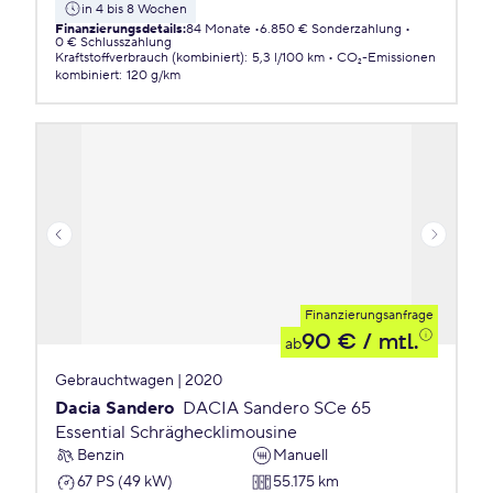
in 4 bis 8 Wochen
Finanzierungsdetails
:
84 Monate
6.850 € Sonderzahlung
0 € Schlusszahlung
Kraftstoffverbrauch (kombiniert)
:
5,3 l/100 km
CO₂-Emissionen
kombiniert
:
120 g/km
Finanzierungsanfrage
90 €
/ mtl.
ab
Gebrauchtwagen | 2020
Dacia Sandero
DACIA Sandero SCe 65
Essential Schräghecklimousine
Benzin
Manuell
67 PS (49 kW)
55.175 km