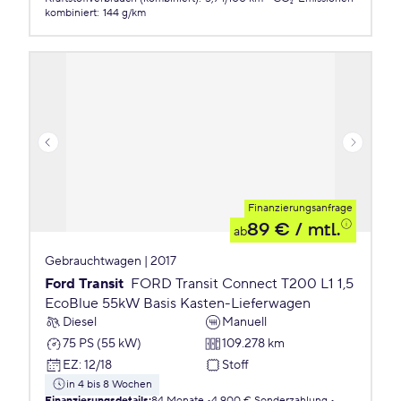
kombiniert
:
144 g/km
Finanzierungsanfrage
89 €
/ mtl.
ab
Gebrauchtwagen | 2017
Ford Transit
FORD Transit Connect T200 L1 1,5
EcoBlue 55kW Basis Kasten-Lieferwagen
Diesel
Manuell
75 PS (55 kW)
109.278 km
EZ
:
12/18
Stoff
in 4 bis 8 Wochen
Finanzierungsdetails
:
84 Monate
4.900 € Sonderzahlung