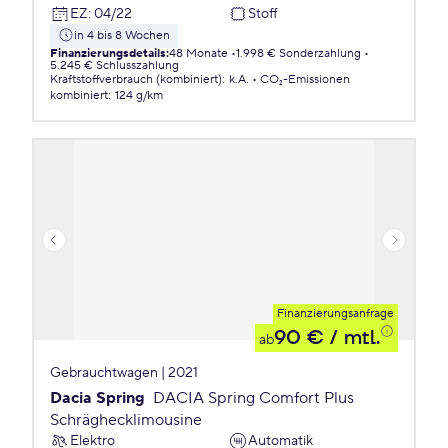
EZ
:
04/22
Stoff
in 4 bis 8 Wochen
Finanzierungsdetails
:
48 Monate
1.998 € Sonderzahlung
5.245 € Schlusszahlung
Kraftstoffverbrauch (kombiniert)
:
k.A.
CO₂-Emissionen
kombiniert
:
124 g/km
Finanzierungsanfrage
90 €
/ mtl.
ab
Gebrauchtwagen | 2021
Dacia Spring
DACIA Spring Comfort Plus
Schräghecklimousine
Elektro
Automatik