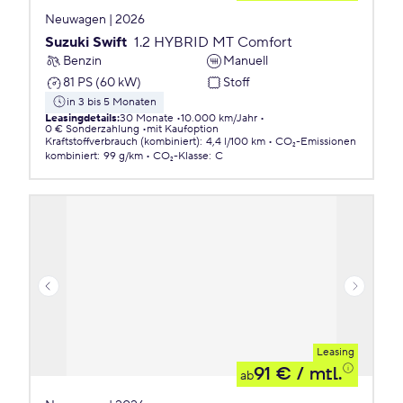
Neuwagen | 2026
Suzuki Swift
1.2 HYBRID MT Comfort
Benzin
Manuell
81 PS (60 kW)
Stoff
in 3 bis 5 Monaten
Leasingdetails
:
30 Monate
10.000 km/Jahr
0 € Sonderzahlung
mit Kaufoption
Kraftstoffverbrauch (kombiniert)
:
4,4 l/100 km
CO₂-Emissionen
kombiniert
:
99 g/km
CO₂-Klasse
:
C
Leasing
91 €
/ mtl.
ab