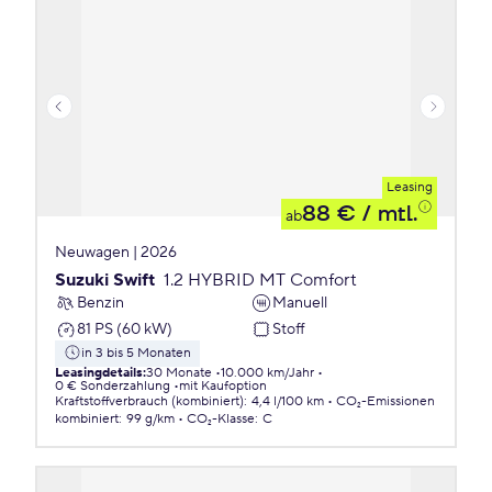
Leasing
88 €
/ mtl.
ab
Neuwagen | 2026
Suzuki Swift
1.2 HYBRID MT Comfort
Benzin
Manuell
81 PS (60 kW)
Stoff
in 3 bis 5 Monaten
Leasingdetails
:
30 Monate
10.000 km/Jahr
0 € Sonderzahlung
mit Kaufoption
Kraftstoffverbrauch (kombiniert)
:
4,4 l/100 km
CO₂-Emissionen
kombiniert
:
99 g/km
CO₂-Klasse
:
C