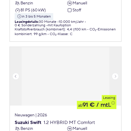
Benzin
Manuell
81 PS (60 kW)
Stoff
in 3 bis 5 Monaten
Leasingdetails
:
30 Monate
10.000 km/Jahr
0 € Sonderzahlung
mit Kaufoption
Kraftstoffverbrauch (kombiniert)
:
4,4 l/100 km
CO₂-Emissionen
kombiniert
:
99 g/km
CO₂-Klasse
:
C
Leasing
91 €
/ mtl.
ab
Neuwagen | 2026
Suzuki Swift
1.2 HYBRID MT Comfort
Benzin
Manuell