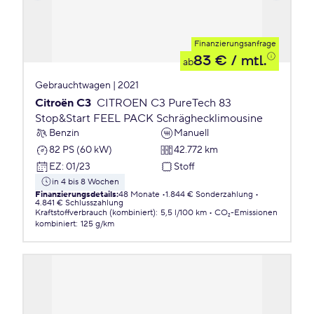
Finanzierungsanfrage
83 €
/ mtl.
ab
Gebrauchtwagen | 2021
Citroën C3
CITROEN C3 PureTech 83
Stop&Start FEEL PACK Schräghecklimousine
Benzin
Manuell
82 PS (60 kW)
42.772 km
EZ
:
01/23
Stoff
in 4 bis 8 Wochen
Finanzierungsdetails
:
48 Monate
1.844 € Sonderzahlung
4.841 € Schlusszahlung
Kraftstoffverbrauch (kombiniert)
:
5,5 l/100 km
CO₂-Emissionen
kombiniert
:
125 g/km