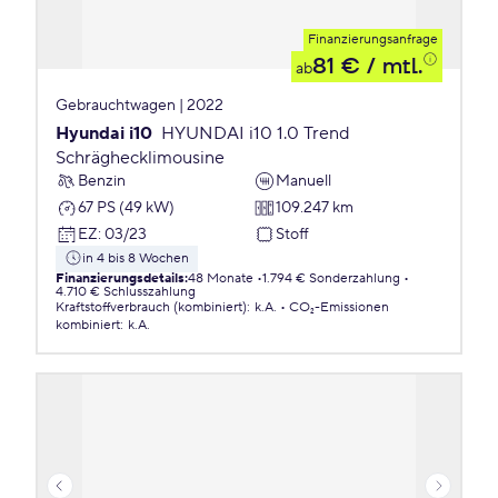
Finanzierungsanfrage
81 €
/ mtl.
ab
Gebrauchtwagen | 2022
Hyundai i10
HYUNDAI i10 1.0 Trend
Schräghecklimousine
Benzin
Manuell
67 PS (49 kW)
109.247 km
EZ
:
03/23
Stoff
in 4 bis 8 Wochen
Finanzierungsdetails
:
48 Monate
1.794 € Sonderzahlung
4.710 € Schlusszahlung
Kraftstoffverbrauch (kombiniert)
:
k.A.
CO₂-Emissionen
kombiniert
:
k.A.