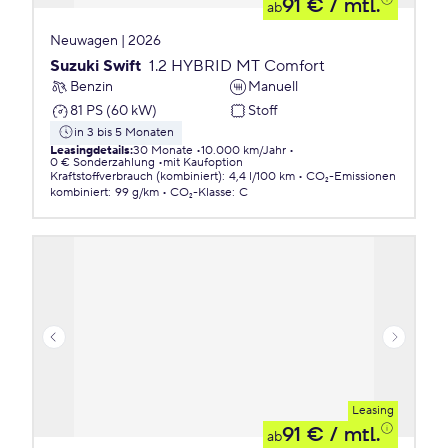
91 €
/ mtl.
ab
Neuwagen | 2026
Suzuki Swift
1.2 HYBRID MT Comfort
Benzin
Manuell
81 PS (60 kW)
Stoff
in 3 bis 5 Monaten
Leasingdetails
:
30 Monate
10.000 km/Jahr
0 € Sonderzahlung
mit Kaufoption
Kraftstoffverbrauch (kombiniert)
:
4,4 l/100 km
CO₂-Emissionen
kombiniert
:
99 g/km
CO₂-Klasse
:
C
Leasing
91 €
/ mtl.
ab