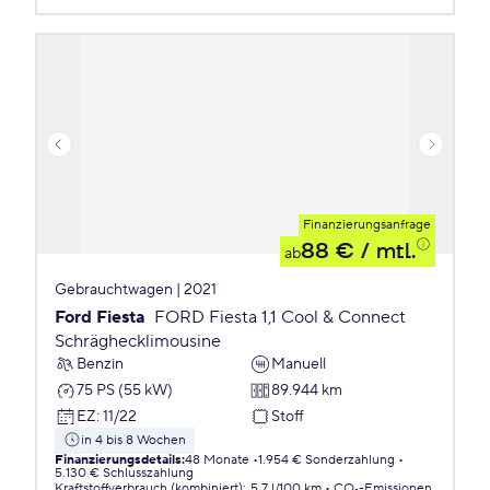
Finanzierungsanfrage
88 €
/ mtl.
ab
Gebrauchtwagen | 2021
Ford Fiesta
FORD Fiesta 1,1 Cool & Connect
Schräghecklimousine
Benzin
Manuell
75 PS (55 kW)
89.944 km
EZ
:
11/22
Stoff
in 4 bis 8 Wochen
Finanzierungsdetails
:
48 Monate
1.954 € Sonderzahlung
5.130 € Schlusszahlung
Kraftstoffverbrauch (kombiniert)
:
5,7 l/100 km
CO₂-Emissionen