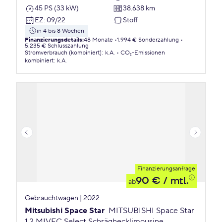
45 PS (33 kW)
38.638 km
EZ
:
09/22
Stoff
in 4 bis 8 Wochen
Finanzierungsdetails
:
48 Monate
1.994 € Sonderzahlung
5.235 € Schlusszahlung
Stromverbrauch (kombiniert)
:
k.A.
CO₂-Emissionen
kombiniert
:
k.A.
Finanzierungsanfrage
90 €
/ mtl.
ab
Gebrauchtwagen | 2022
Mitsubishi Space Star
MITSUBISHI Space Star
1.2 MIVEC Select Schräghecklimousine