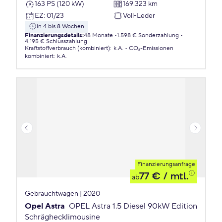
163 PS (120 kW)
169.323 km
EZ
:
01/23
Voll-Leder
in 4 bis 8 Wochen
Finanzierungsdetails
:
48 Monate
1.598 € Sonderzahlung
4.195 € Schlusszahlung
Kraftstoffverbrauch (kombiniert)
:
k.A.
CO₂-Emissionen
kombiniert
:
k.A.
Finanzierungsanfrage
77 €
/ mtl.
ab
Gebrauchtwagen | 2020
Opel Astra
OPEL Astra 1.5 Diesel 90kW Edition
Schräghecklimousine