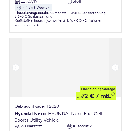
EZ
:
07/19
Stoff
in 4 bis 8 Wochen
Finanzierungsdetails
:
48 Monate
1.398 € Sonderzahlung
3.670 € Schlusszahlung
Kraftstoffverbrauch (kombiniert)
:
k.A.
CO₂-Emissionen
kombiniert
:
k.A.
Finanzierungsanfrage
72 €
/ mtl.
ab
Gebrauchtwagen | 2020
Hyundai Nexo
HYUNDAI Nexo Fuel Cell
Sports Utility Vehicle
Wasserstoff
Automatik