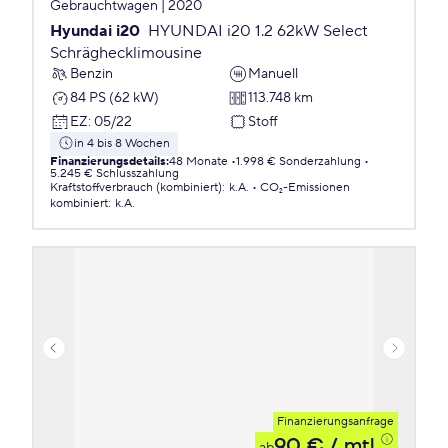
Gebrauchtwagen | 2020
Hyundai i20
HYUNDAI i20 1.2 62kW Select
Schräghecklimousine
Benzin
Manuell
84 PS (62 kW)
113.748 km
EZ
:
05/22
Stoff
in 4 bis 8 Wochen
Finanzierungsdetails
:
48 Monate
1.998 € Sonderzahlung
5.245 € Schlusszahlung
Kraftstoffverbrauch (kombiniert)
:
k.A.
CO₂-Emissionen
kombiniert
:
k.A.
Finanzierungsanfrage
90 €
/ mtl.