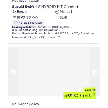
Neuwagen | 2026
Suzuki Swift
1.2 HYBRID MT Comfort
Benzin
Manuell
81 PS (60 kW)
Stoff
in 3 bis 5 Monaten
Leasingdetails
:
30 Monate
10.000 km/Jahr
0 € Sonderzahlung
mit Kaufoption
Kraftstoffverbrauch (kombiniert)
:
4,4 l/100 km
CO₂-Emissionen
kombiniert
:
99 g/km
CO₂-Klasse
:
C
Leasing
91 €
/ mtl.
ab
Neuwagen | 2026