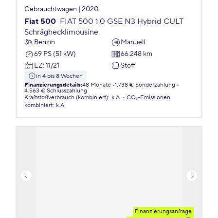
Gebrauchtwagen | 2020
Fiat 500
FIAT 500 1.0 GSE N3 Hybrid CULT
Schräghecklimousine
Benzin
Manuell
69 PS (51 kW)
66.248 km
EZ
:
11/21
Stoff
in 4 bis 8 Wochen
Finanzierungsdetails
:
48 Monate
1.738 € Sonderzahlung
4.563 € Schlusszahlung
Kraftstoffverbrauch (kombiniert)
:
k.A.
CO₂-Emissionen
kombiniert
:
k.A.
Finanzierungsanfrage