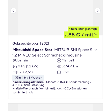
Finanzierungsanfrage
85 €
/ mtl.
ab
Gebrauchtwagen | 2021
Mitsubishi Space Star
MITSUBISHI Space Star
1.2 MIVEC Select Schräghecklimousine
Benzin
Manuell
71 PS (52 kW)
36.904 km
EZ
:
04/23
Stoff
in 4 bis 8 Wochen
Finanzierungsdetails
:
48 Monate
1.874 € Sonderzahlung
4.920 € Schlusszahlung
Kraftstoffverbrauch (kombiniert)
:
k.A.
CO₂-Emissionen
kombiniert
:
k.A.