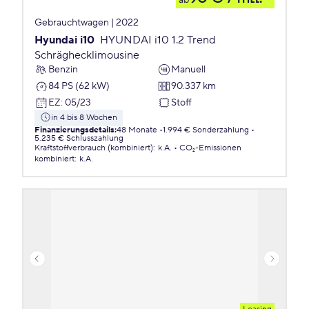
ab
Gebrauchtwagen | 2022
Hyundai i10
HYUNDAI i10 1.2 Trend
Schräghecklimousine
Benzin
Manuell
84 PS (62 kW)
90.337 km
EZ
:
05/23
Stoff
in 4 bis 8 Wochen
Finanzierungsdetails
:
48 Monate
1.994 € Sonderzahlung
5.235 € Schlusszahlung
Kraftstoffverbrauch (kombiniert)
:
k.A.
CO₂-Emissionen
kombiniert
:
k.A.