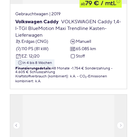
79 €
/ mtl.
ab
Gebrauchtwagen | 2019
Volkswagen Caddy
VOLKSWAGEN Caddy 1,4-
l-TGI BlueMotion Maxi Trendline Kasten-
Lieferwagen
Erdgas (CNG)
Manuell
110 PS (81 kW)
65.085 km
EZ
:
12/20
Stoff
in 4 bis 8 Wochen
Finanzierungsdetails
:
48 Monate
1.754 € Sonderzahlung
4.605 € Schlusszahlung
Kraftstoffverbrauch (kombiniert)
:
k.A.
CO₂-Emissionen
kombiniert
:
k.A.