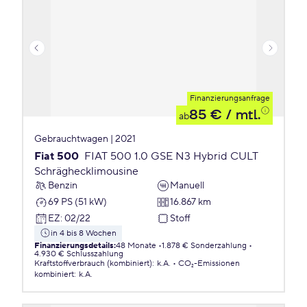
Finanzierungsanfrage
85 €
/ mtl.
ab
Gebrauchtwagen | 2021
Fiat 500
FIAT 500 1.0 GSE N3 Hybrid CULT
Schräghecklimousine
Benzin
Manuell
69 PS (51 kW)
16.867 km
EZ
:
02/22
Stoff
in 4 bis 8 Wochen
Finanzierungsdetails
:
48 Monate
1.878 € Sonderzahlung
4.930 € Schlusszahlung
Kraftstoffverbrauch (kombiniert)
:
k.A.
CO₂-Emissionen
kombiniert
:
k.A.