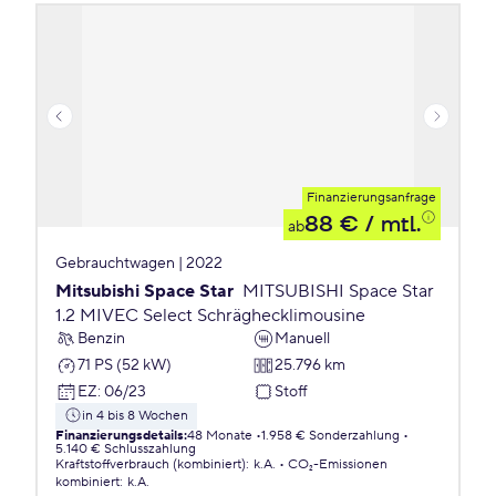
Finanzierungsanfrage
88 €
/ mtl.
ab
Gebrauchtwagen | 2022
Mitsubishi Space Star
MITSUBISHI Space Star
1.2 MIVEC Select Schräghecklimousine
Benzin
Manuell
71 PS (52 kW)
25.796 km
EZ
:
06/23
Stoff
in 4 bis 8 Wochen
Finanzierungsdetails
:
48 Monate
1.958 € Sonderzahlung
5.140 € Schlusszahlung
Kraftstoffverbrauch (kombiniert)
:
k.A.
CO₂-Emissionen
kombiniert
:
k.A.