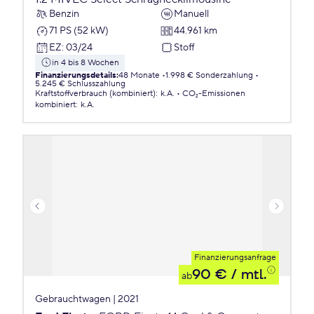
Benzin
Manuell
71 PS (52 kW)
44.961 km
EZ
:
03/24
Stoff
in 4 bis 8 Wochen
Finanzierungsdetails
:
48 Monate
1.998 € Sonderzahlung
5.245 € Schlusszahlung
Kraftstoffverbrauch (kombiniert)
:
k.A.
CO₂-Emissionen
kombiniert
:
k.A.
Finanzierungsanfrage
90 €
/ mtl.
ab
Gebrauchtwagen | 2021