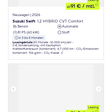
Leasing
91 €
/ mtl.
ab
Neuwagen | 2026
Suzuki Swift
1.2 HYBRID CVT Comfort
Benzin
Automatik
81 PS (60 kW)
Stoff
in 3 bis 5 Monaten
Leasingdetails
:
30 Monate
10.000 km/Jahr
0 € Sonderzahlung
mit Kaufoption
Kraftstoffverbrauch (kombiniert)
:
4,7 l/100 km
CO₂-Emissionen
kombiniert
:
106 g/km
CO₂-Klasse
:
C
Leasing