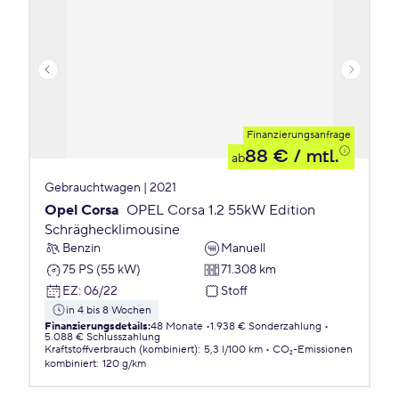
Finanzierungsanfrage
88 €
/ mtl.
ab
Gebrauchtwagen | 2021
Opel Corsa
OPEL Corsa 1.2 55kW Edition
Schräghecklimousine
Benzin
Manuell
75 PS (55 kW)
71.308 km
EZ
:
06/22
Stoff
in 4 bis 8 Wochen
Finanzierungsdetails
:
48 Monate
1.938 € Sonderzahlung
5.088 € Schlusszahlung
Kraftstoffverbrauch (kombiniert)
:
5,3 l/100 km
CO₂-Emissionen
kombiniert
:
120 g/km