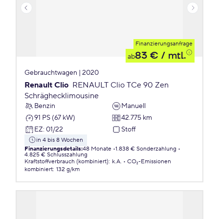
Finanzierungsanfrage
83 €
/ mtl.
ab
Gebrauchtwagen | 2020
Renault Clio
RENAULT Clio TCe 90 Zen
Schräghecklimousine
Benzin
Manuell
91 PS (67 kW)
42.775 km
EZ
:
01/22
Stoff
in 4 bis 8 Wochen
Finanzierungsdetails
:
48 Monate
1.838 € Sonderzahlung
4.825 € Schlusszahlung
Kraftstoffverbrauch (kombiniert)
:
k.A.
CO₂-Emissionen
kombiniert
:
132 g/km