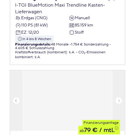
l-TGI BlueMotion Maxi Trendline Kasten-
Lieferwagen
Erdgas (CNG)
Manuell
110 PS (81 kW)
85.159 km
EZ
:
12/20
Stoff
in 4 bis 8 Wochen
Finanzierungsdetails
:
48 Monate
1.754 € Sonderzahlung
4.605 € Schlusszahlung
Kraftstoffverbrauch (kombiniert)
:
k.A.
CO₂-Emissionen
kombiniert
:
k.A.
Finanzierungsanfrage
79 €
/ mtl.
ab