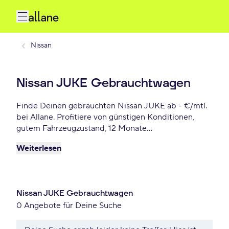
Nissan
Nissan JUKE Gebrauchtwagen
Finde Deinen gebrauchten Nissan JUKE ab - €/mtl.
bei Allane. Profitiere von günstigen Konditionen,
gutem Fahrzeugzustand, 12 Monate
Gebrauchtwagengarantie und vielen weiteren
Weiterlesen
Vorteile. Reserviere Dir Deinen Wunsch-Nissan
JUKE für die nächste 72 Stunden.
Nissan JUKE Gebrauchtwagen
0 Angebote für Deine Suche