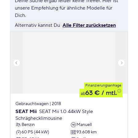
Deine Suche ergab leider keine Treffer. Hier ist
unsere Empfehlung für ähnliche Modelle für
Dich.
Alternativ kannst Du
Alle Filter zurücksetzen
Finanzierungsanfrage
63 €
/ mtl.
ab
Gebrauchtwagen | 2018
SEAT Mii
SEAT Mii 1.0 44kW Style
Schräghecklimousine
Benzin
Manuell
60 PS (44 kW)
93.608 km