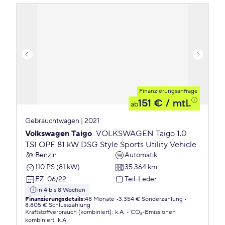
Finanzierungsanfrage
151 €
/ mtl.
ab
Gebrauchtwagen | 2021
Volkswagen Taigo
VOLKSWAGEN Taigo 1.0
TSI OPF 81 kW DSG Style Sports Utility Vehicle
Benzin
Automatik
110 PS (81 kW)
35.364 km
EZ
:
06/22
Teil-Leder
in 4 bis 8 Wochen
Finanzierungsdetails
:
48 Monate
3.354 € Sonderzahlung
8.805 € Schlusszahlung
Kraftstoffverbrauch (kombiniert)
:
k.A.
CO₂-Emissionen
kombiniert
:
k.A.