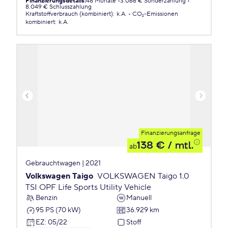
Finanzierungsdetails
:
48 Monate
3.066 € Sonderzahlung
8.049 € Schlusszahlung
Kraftstoffverbrauch (kombiniert)
:
k.A.
CO₂-Emissionen
kombiniert
:
k.A.
Finanzierungsanfrage
138 €
/ mtl.
ab
Gebrauchtwagen | 2021
Volkswagen Taigo
VOLKSWAGEN Taigo 1.0
TSI OPF Life Sports Utility Vehicle
Benzin
Manuell
95 PS (70 kW)
36.929 km
EZ
:
05/22
Stoff