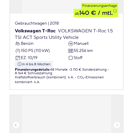
Finanzierungsanfrage
140 €
/ mtl.
ab
Gebrauchtwagen | 2018
Volkswagen T-Roc
VOLKSWAGEN T-Roc 1.5
TSI ACT Sports Utility Vehicle
Benzin
Manuell
150 PS (110 kW)
55.256 km
EZ
:
10/19
Stoff
in 4 bis 8 Wochen
Finanzierungsdetails
:
48 Monate
3.110 € Sonderzahlung
8.164 € Schlusszahlung
Kraftstoffverbrauch (kombiniert)
:
k.A.
CO₂-Emissionen
kombiniert
:
k.A.