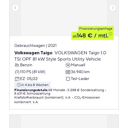
Finanzierungsanfrage
148 €
/ mtl.
ab
Gebrauchtwagen | 2021
Volkswagen Taigo
VOLKSWAGEN Taigo 1.0
TSI OPF 81 kW Style Sports Utility Vehicle
Benzin
Manuell
110 PS (81 kW)
36.940 km
EZ
:
05/22
Teil-Leder
in 4 bis 8 Wochen
Finanzierungsdetails
:
48 Monate
3.288 € Sonderzahlung
8.631 € Schlusszahlung
Kraftstoffverbrauch (kombiniert)
:
k.A.
CO₂-Emissionen
kombiniert
:
k.A.