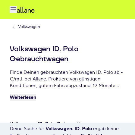
Volkswagen
Volkswagen ID. Polo
Gebrauchtwagen
Finde Deinen gebrauchten Volkswagen ID. Polo ab -
€/mtl. bei Allane. Profitiere von günstigen
Konditionen, gutem Fahrzeugzustand, 12 Monate
Gebrauchtwagengarantie und vielen weiteren
Weiterlesen
Vorteile. Reserviere Dir Deinen Wunsch-Volkswagen
ID. Polo für die nächste 72 Stunden.
Volkswagen ID. Polo Gebrauchtwagen
Deine Suche für
Volkswagen: ID. Polo
ergab keine
131 Angebote für Deine Suche