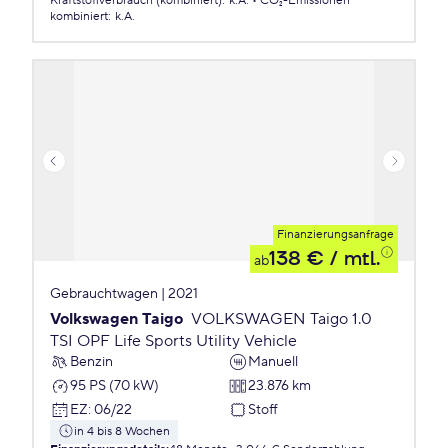
Kraftstoffverbrauch (kombiniert)
:
k.A.
CO₂-Emissionen
kombiniert
:
k.A.
Finanzierungsanfrage
138 €
/ mtl.
ab
Gebrauchtwagen | 2021
Volkswagen Taigo
VOLKSWAGEN Taigo 1.0
TSI OPF Life Sports Utility Vehicle
Benzin
Manuell
95 PS (70 kW)
23.876 km
EZ
:
06/22
Stoff
in 4 bis 8 Wochen