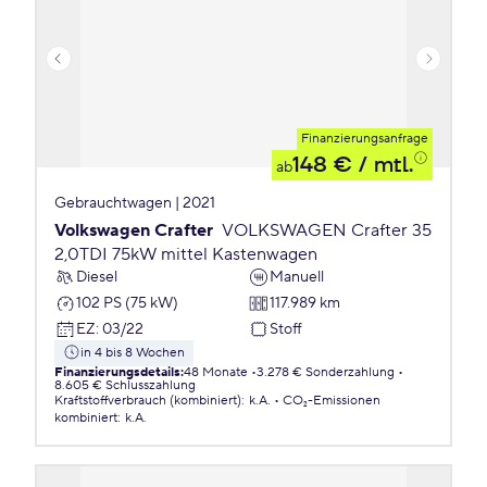
Finanzierungsanfrage
148 €
/ mtl.
ab
Gebrauchtwagen | 2021
Volkswagen Crafter
VOLKSWAGEN Crafter 35
2,0TDI 75kW mittel Kastenwagen
Diesel
Manuell
102 PS (75 kW)
117.989 km
EZ
:
03/22
Stoff
in 4 bis 8 Wochen
Finanzierungsdetails
:
48 Monate
3.278 € Sonderzahlung
8.605 € Schlusszahlung
Kraftstoffverbrauch (kombiniert)
:
k.A.
CO₂-Emissionen
kombiniert
:
k.A.