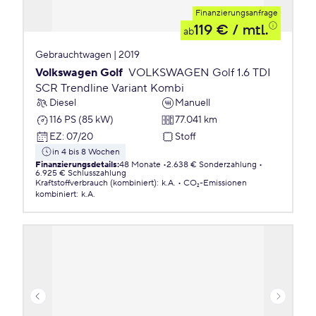
Finanzierungsanfrage
119 €
/ mtl.
ab
Gebrauchtwagen | 2019
Volkswagen Golf
VOLKSWAGEN Golf 1.6 TDI
SCR Trendline Variant Kombi
Diesel
Manuell
116 PS (85 kW)
77.041 km
EZ
:
07/20
Stoff
in 4 bis 8 Wochen
Finanzierungsdetails
:
48 Monate
2.638 € Sonderzahlung
6.925 € Schlusszahlung
Kraftstoffverbrauch (kombiniert)
:
k.A.
CO₂-Emissionen
kombiniert
:
k.A.