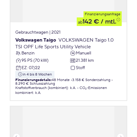
Finanzierungsanfrage
142 €
/ mtl.
ab
Gebrauchtwagen | 2021
Volkswagen Taigo
VOLKSWAGEN Taigo 1.0
TSI OPF Life Sports Utility Vehicle
Benzin
Manuell
95 PS (70 kW)
21.381 km
EZ
:
07/22
Stoff
in 4 bis 8 Wochen
Finanzierungsdetails
:
48 Monate
3.158 € Sonderzahlung
8.290 € Schlusszahlung
Kraftstoffverbrauch (kombiniert)
:
k.A.
CO₂-Emissionen
kombiniert
:
k.A.