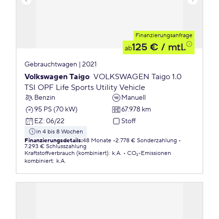
Finanzierungsanfrage
125 €
/ mtl.
ab
Gebrauchtwagen | 2021
Volkswagen Taigo
VOLKSWAGEN Taigo 1.0
TSI OPF Life Sports Utility Vehicle
Benzin
Manuell
95 PS (70 kW)
67.978 km
EZ
:
06/22
Stoff
in 4 bis 8 Wochen
Finanzierungsdetails
:
48 Monate
2.778 € Sonderzahlung
7.293 € Schlusszahlung
Kraftstoffverbrauch (kombiniert)
:
k.A.
CO₂-Emissionen
kombiniert
:
k.A.