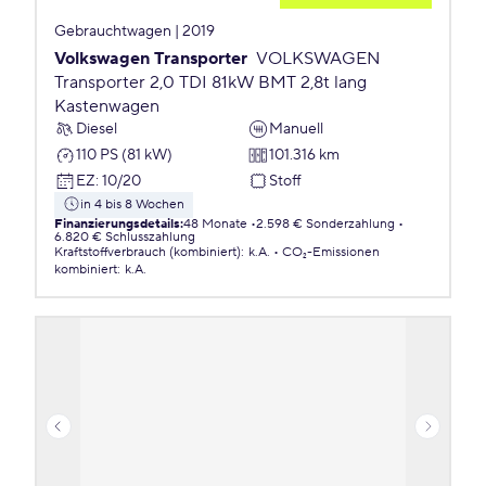
Gebrauchtwagen | 2019
Volkswagen Transporter
VOLKSWAGEN
Transporter 2,0 TDI 81kW BMT 2,8t lang
Kastenwagen
Diesel
Manuell
110 PS (81 kW)
101.316 km
EZ
:
10/20
Stoff
in 4 bis 8 Wochen
Finanzierungsdetails
:
48 Monate
2.598 € Sonderzahlung
6.820 € Schlusszahlung
Kraftstoffverbrauch (kombiniert)
:
k.A.
CO₂-Emissionen
kombiniert
:
k.A.