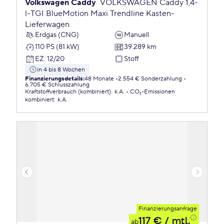
Volkswagen Caddy
VOLKSWAGEN Caddy 1,4-
l-TGI BlueMotion Maxi Trendline Kasten-
Lieferwagen
Erdgas (CNG)
Manuell
110 PS (81 kW)
39.289 km
EZ
:
12/20
Stoff
in 4 bis 8 Wochen
Finanzierungsdetails
:
48 Monate
2.554 € Sonderzahlung
6.705 € Schlusszahlung
Kraftstoffverbrauch (kombiniert)
:
k.A.
CO₂-Emissionen
kombiniert
:
k.A.
Finanzierungsanfrage
117 €
/ mtl.
ab