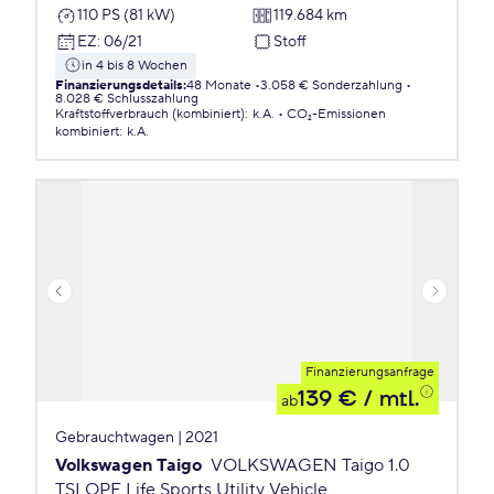
110 PS (81 kW)
119.684 km
EZ
:
06/21
Stoff
in 4 bis 8 Wochen
Finanzierungsdetails
:
48 Monate
3.058 € Sonderzahlung
8.028 € Schlusszahlung
Kraftstoffverbrauch (kombiniert)
:
k.A.
CO₂-Emissionen
kombiniert
:
k.A.
Finanzierungsanfrage
139 €
/ mtl.
ab
Gebrauchtwagen | 2021
Volkswagen Taigo
VOLKSWAGEN Taigo 1.0
TSI OPF Life Sports Utility Vehicle