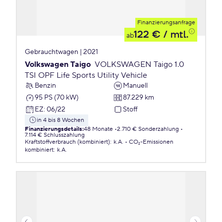
Finanzierungsanfrage
122 €
/ mtl.
ab
Gebrauchtwagen | 2021
Volkswagen Taigo
VOLKSWAGEN Taigo 1.0
TSI OPF Life Sports Utility Vehicle
Benzin
Manuell
95 PS (70 kW)
87.229 km
EZ
:
06/22
Stoff
in 4 bis 8 Wochen
Finanzierungsdetails
:
48 Monate
2.710 € Sonderzahlung
7.114 € Schlusszahlung
Kraftstoffverbrauch (kombiniert)
:
k.A.
CO₂-Emissionen
kombiniert
:
k.A.