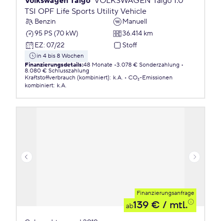
Volkswagen Taigo
VOLKSWAGEN Taigo 1.0
TSI OPF Life Sports Utility Vehicle
Benzin
Manuell
95 PS (70 kW)
36.414 km
EZ
:
07/22
Stoff
in 4 bis 8 Wochen
Finanzierungsdetails
:
48 Monate
3.078 € Sonderzahlung
8.080 € Schlusszahlung
Kraftstoffverbrauch (kombiniert)
:
k.A.
CO₂-Emissionen
kombiniert
:
k.A.
Finanzierungsanfrage
139 €
/ mtl.
ab