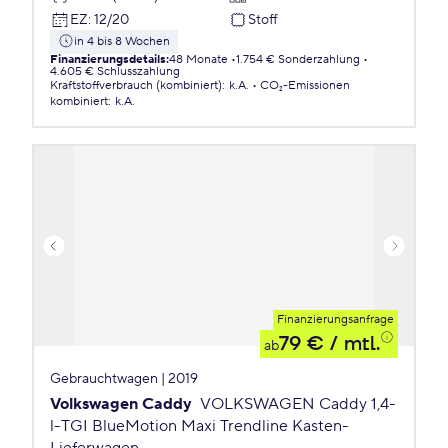
EZ
:
12/20
Stoff
in 4 bis 8 Wochen
Finanzierungsdetails
:
48 Monate
1.754 € Sonderzahlung
4.605 € Schlusszahlung
Kraftstoffverbrauch (kombiniert)
:
k.A.
CO₂-Emissionen
kombiniert
:
k.A.
Finanzierungsanfrage
79 €
/ mtl.
ab
Gebrauchtwagen | 2019
Volkswagen Caddy
VOLKSWAGEN Caddy 1,4-
l-TGI BlueMotion Maxi Trendline Kasten-