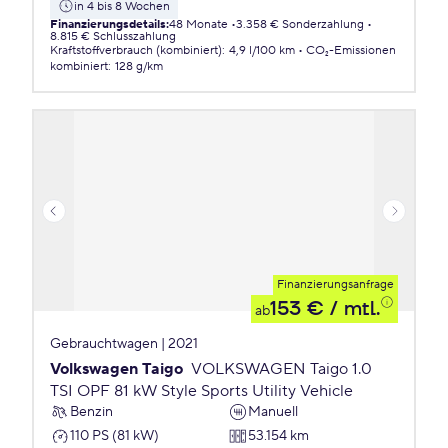
in 4 bis 8 Wochen
Finanzierungsdetails
:
48 Monate
3.358 € Sonderzahlung
8.815 € Schlusszahlung
Kraftstoffverbrauch (kombiniert)
:
4,9 l/100 km
CO₂-Emissionen
kombiniert
:
128 g/km
Finanzierungsanfrage
153 €
/ mtl.
ab
Gebrauchtwagen | 2021
Volkswagen Taigo
VOLKSWAGEN Taigo 1.0
TSI OPF 81 kW Style Sports Utility Vehicle
Benzin
Manuell
110 PS (81 kW)
53.154 km