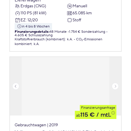
Lieferwagen
Erdgas (CNG)
Manuell
110 PS (81 kW)
65.085 km
EZ
:
12/20
Stoff
in 4 bis 8 Wochen
Finanzierungsdetails
:
48 Monate
1.754 € Sonderzahlung
4.605 € Schlusszahlung
Kraftstoffverbrauch (kombiniert)
:
k.A.
CO₂-Emissionen
kombiniert
:
k.A.
Finanzierungsanfrage
115 €
/ mtl.
ab
Gebrauchtwagen | 2019