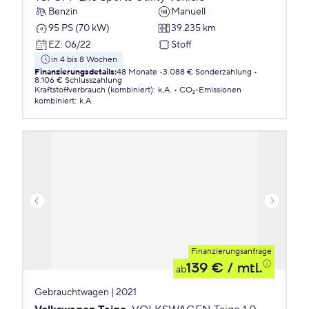
Benzin
Manuell
95 PS (70 kW)
39.235 km
EZ
:
06/22
Stoff
in 4 bis 8 Wochen
Finanzierungsdetails
:
48 Monate
3.088 € Sonderzahlung
8.106 € Schlusszahlung
Kraftstoffverbrauch (kombiniert)
:
k.A.
CO₂-Emissionen
kombiniert
:
k.A.
Finanzierungsanfrage
139 €
/ mtl.
ab
Gebrauchtwagen | 2021