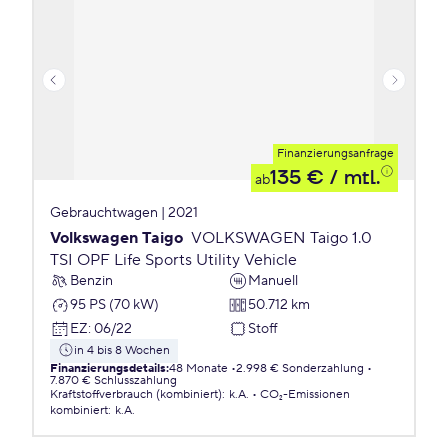
Finanzierungsanfrage
135 €
/ mtl.
ab
Gebrauchtwagen | 2021
Volkswagen Taigo
VOLKSWAGEN Taigo 1.0
TSI OPF Life Sports Utility Vehicle
Benzin
Manuell
95 PS (70 kW)
50.712 km
EZ
:
06/22
Stoff
in 4 bis 8 Wochen
Finanzierungsdetails
:
48 Monate
2.998 € Sonderzahlung
7.870 € Schlusszahlung
Kraftstoffverbrauch (kombiniert)
:
k.A.
CO₂-Emissionen
kombiniert
:
k.A.