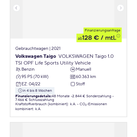
Finanzierungsanfrage
128 €
/ mtl.
ab
Gebrauchtwagen | 2021
Volkswagen Taigo
VOLKSWAGEN Taigo 1.0
TSI OPF Life Sports Utility Vehicle
Benzin
Manuell
95 PS (70 kW)
60.363 km
EZ
:
04/22
Stoff
in 4 bis 8 Wochen
Finanzierungsdetails
:
48 Monate
2.844 € Sonderzahlung
7.466 € Schlusszahlung
Kraftstoffverbrauch (kombiniert)
:
k.A.
CO₂-Emissionen
kombiniert
:
k.A.