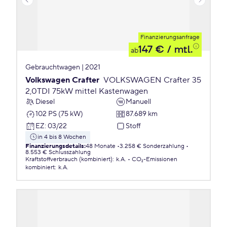
Finanzierungsanfrage
147 €
/ mtl.
ab
Gebrauchtwagen | 2021
Volkswagen Crafter
VOLKSWAGEN Crafter 35
2,0TDI 75kW mittel Kastenwagen
Diesel
Manuell
102 PS (75 kW)
87.689 km
EZ
:
03/22
Stoff
in 4 bis 8 Wochen
Finanzierungsdetails
:
48 Monate
3.258 € Sonderzahlung
8.553 € Schlusszahlung
Kraftstoffverbrauch (kombiniert)
:
k.A.
CO₂-Emissionen
kombiniert
:
k.A.