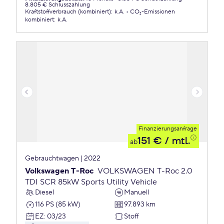
8.805 € Schlusszahlung
Kraftstoffverbrauch (kombiniert)
:
k.A.
CO₂-Emissionen
kombiniert
:
k.A.
Finanzierungsanfrage
151 €
/ mtl.
ab
Gebrauchtwagen | 2022
Volkswagen T-Roc
VOLKSWAGEN T-Roc 2.0
TDI SCR 85kW Sports Utility Vehicle
Diesel
Manuell
116 PS (85 kW)
97.893 km
EZ
:
03/23
Stoff