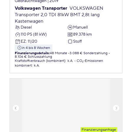
Gebrauchtwagen | 2019
Volkswagen Transporter
VOLKSWAGEN
Transporter 2,0 TDI 81kW BMT 2,8t lang
Kastenwagen
Diesel
Manuell
110 PS (81 kW)
89.378 km
EZ
:
11/20
Stoff
in 4 bis 8 Wochen
Finanzierungsdetails
:
48 Monate
3.088 € Sonderzahlung
8.106 € Schlusszahlung
Kraftstoffverbrauch (kombiniert)
:
k.A.
CO₂-Emissionen
kombiniert
:
k.A.
Finanzierungsanfrage