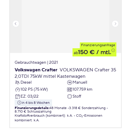
Finanzierungsanfrage
150 €
/ mtl.
ab
Gebrauchtwagen | 2021
Volkswagen Crafter
VOLKSWAGEN Crafter 35
2,0TDI 75kW mittel Kastenwagen
Diesel
Manuell
102 PS (75 kW)
107.759 km
EZ
:
03/22
Stoff
in 4 bis 8 Wochen
Finanzierungsdetails
:
48 Monate
3.318 € Sonderzahlung
8.710 € Schlusszahlung
Kraftstoffverbrauch (kombiniert)
:
k.A.
CO₂-Emissionen
kombiniert
:
k.A.