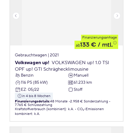
Finanzierungsanfrage
133 €
/ mtl.
ab
Gebrauchtwagen | 2021
Volkswagen up!
VOLKSWAGEN up! 1.0 TSI
OPF up! GTI Schräghecklimousine
Benzin
Manuell
116 PS (85 kW)
61.233 km
EZ
:
05/22
Stoff
in 4 bis 8 Wochen
Finanzierungsdetails
:
48 Monate
2.958 € Sonderzahlung
7.765 € Schlusszahlung
Kraftstoffverbrauch (kombiniert)
:
k.A.
CO₂-Emissionen
kombiniert
:
k.A.