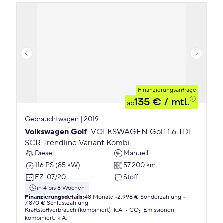
Finanzierungsanfrage
135 €
/ mtl.
ab
Gebrauchtwagen | 2019
Volkswagen Golf
VOLKSWAGEN Golf 1.6 TDI
SCR Trendline Variant Kombi
Diesel
Manuell
116 PS (85 kW)
57.200 km
EZ
:
07/20
Stoff
in 4 bis 8 Wochen
Finanzierungsdetails
:
48 Monate
2.998 € Sonderzahlung
7.870 € Schlusszahlung
Kraftstoffverbrauch (kombiniert)
:
k.A.
CO₂-Emissionen
kombiniert
:
k.A.