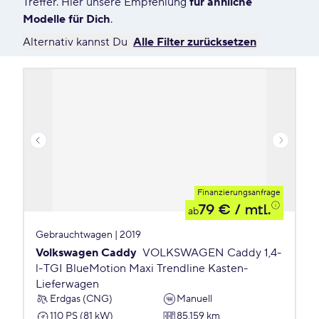
Treffer. Hier unsere Empfehlung
für ähnliche
Modelle für Dich
.
Alternativ kannst Du
Alle Filter zurücksetzen
Finanzierungsanfrage
79 €
/ mtl.
ab
Gebrauchtwagen | 2019
Volkswagen Caddy
VOLKSWAGEN Caddy 1,4-
l-TGI BlueMotion Maxi Trendline Kasten-
Lieferwagen
Erdgas (CNG)
Manuell
110 PS (81 kW)
85.159 km