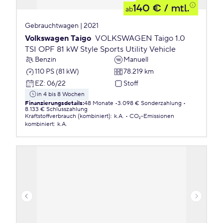
140 €
/ mtl.
ab
Gebrauchtwagen | 2021
Volkswagen Taigo
VOLKSWAGEN Taigo 1.0
TSI OPF 81 kW Style Sports Utility Vehicle
Benzin
Manuell
110 PS (81 kW)
78.219 km
EZ
:
06/22
Stoff
in 4 bis 8 Wochen
Finanzierungsdetails
:
48 Monate
3.098 € Sonderzahlung
8.133 € Schlusszahlung
Kraftstoffverbrauch (kombiniert)
:
k.A.
CO₂-Emissionen
kombiniert
:
k.A.