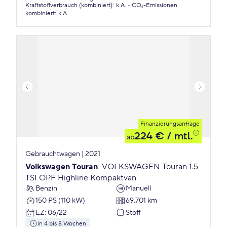
Kraftstoffverbrauch (kombiniert)
:
k.A.
CO₂-Emissionen
kombiniert
:
k.A.
Finanzierungsanfrage
224 €
/ mtl.
ab
Gebrauchtwagen | 2021
Volkswagen Touran
VOLKSWAGEN Touran 1.5
TSI OPF Highline Kompaktvan
Benzin
Manuell
150 PS (110 kW)
69.701 km
EZ
:
06/22
Stoff
in 4 bis 8 Wochen