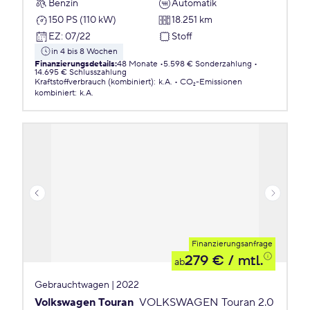
Benzin
Automatik
150 PS (110 kW)
18.251 km
EZ
:
07/22
Stoff
in 4 bis 8 Wochen
Finanzierungsdetails
:
48 Monate
5.598 € Sonderzahlung
14.695 € Schlusszahlung
Kraftstoffverbrauch (kombiniert)
:
k.A.
CO₂-Emissionen
kombiniert
:
k.A.
Finanzierungsanfrage
279 €
/ mtl.
ab
Gebrauchtwagen | 2022
Volkswagen Touran
VOLKSWAGEN Touran 2.0