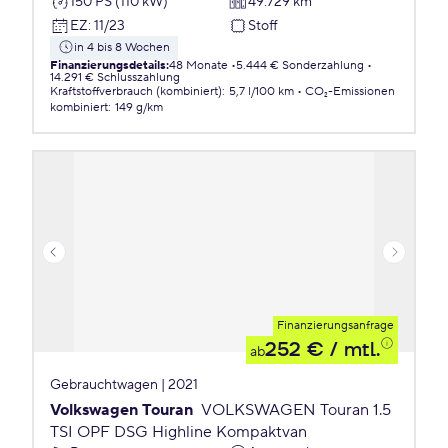
150 PS (110 kW)
49.729 km
EZ
:
11/23
Stoff
in 4 bis 8 Wochen
Finanzierungsdetails
:
48 Monate
5.444 € Sonderzahlung
14.291 € Schlusszahlung
Kraftstoffverbrauch (kombiniert)
:
5,7 l/100 km
CO₂-Emissionen
kombiniert
:
149 g/km
Finanzierungsanfrage
252 €
/ mtl.
ab
Gebrauchtwagen | 2021
Volkswagen Touran
VOLKSWAGEN Touran 1.5
TSI OPF DSG Highline Kompaktvan