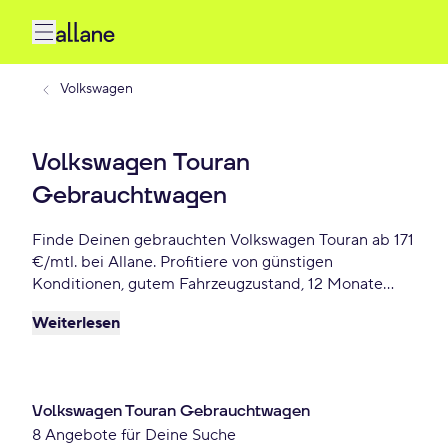
Volkswagen
Volkswagen Touran
Gebrauchtwagen
Finde Deinen gebrauchten Volkswagen Touran ab 171
€/mtl. bei Allane. Profitiere von günstigen
Konditionen, gutem Fahrzeugzustand, 12 Monate
Gebrauchtwagengarantie und vielen weiteren
Weiterlesen
Vorteile. Reserviere Dir Deinen Wunsch-Volkswagen
Touran für die nächste 72 Stunden.
Volkswagen Touran Gebrauchtwagen
8 Angebote für Deine Suche