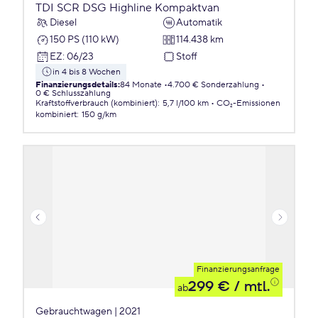
TDI SCR DSG Highline Kompaktvan
Diesel
Automatik
150 PS (110 kW)
114.438 km
EZ
:
06/23
Stoff
in 4 bis 8 Wochen
Finanzierungsdetails
:
84 Monate
4.700 € Sonderzahlung
0 € Schlusszahlung
Kraftstoffverbrauch (kombiniert)
:
5,7 l/100 km
CO₂-Emissionen
kombiniert
:
150 g/km
Finanzierungsanfrage
299 €
/ mtl.
ab
Gebrauchtwagen | 2021