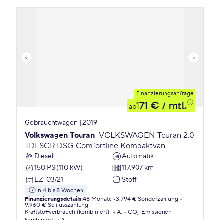
Finanzierungsanfrage
171 €
/ mtl.
ab
Gebrauchtwagen | 2019
Volkswagen Touran
VOLKSWAGEN Touran 2.0
TDI SCR DSG Comfortline Kompaktvan
Diesel
Automatik
150 PS (110 kW)
117.907 km
EZ
:
03/21
Stoff
in 4 bis 8 Wochen
Finanzierungsdetails
:
48 Monate
3.794 € Sonderzahlung
9.960 € Schlusszahlung
Kraftstoffverbrauch (kombiniert)
:
k.A.
CO₂-Emissionen
kombiniert
:
k.A.