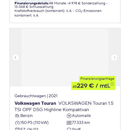
Finanzierungsdetails
:
48 Monate
4.978 € Sonderzahlung
13.068 € Schlusszahlung
Kraftstoffverbrauch (kombiniert)
:
k.A.
CO₂-Emissionen
kombiniert
:
k.A.
Finanzierungsanfrage
229 €
/ mtl.
ab
Gebrauchtwagen | 2021
Volkswagen Touran
VOLKSWAGEN Touran 1.5
TSI OPF DSG Highline Kompaktvan
Benzin
Automatik
150 PS (110 kW)
77.333 km
EZ
:
06/22
Stoff