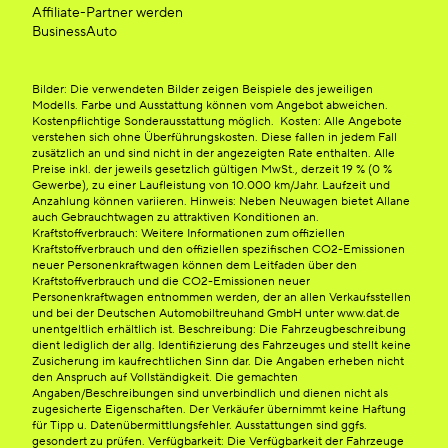
Affiliate-Partner werden
BusinessAuto
Bilder: Die verwendeten Bilder zeigen Beispiele des jeweiligen
Modells. Farbe und Ausstattung können vom Angebot abweichen.
Kostenpflichtige Sonderausstattung möglich. Kosten: Alle Angebote
verstehen sich ohne Überführungskosten. Diese fallen in jedem Fall
zusätzlich an und sind nicht in der angezeigten Rate enthalten. Alle
Preise inkl. der jeweils gesetzlich gültigen MwSt., derzeit 19 % (0 %
Gewerbe), zu einer Laufleistung von 10.000 km/Jahr. Laufzeit und
Anzahlung können variieren. Hinweis: Neben Neuwagen bietet Allane
auch Gebrauchtwagen zu attraktiven Konditionen an.
Kraftstoffverbrauch: Weitere Informationen zum offiziellen
Kraftstoffverbrauch und den offiziellen spezifischen CO2-Emissionen
neuer Personenkraftwagen können dem Leitfaden über den
Kraftstoffverbrauch und die CO2-Emissionen neuer
Personenkraftwagen entnommen werden, der an allen Verkaufsstellen
und bei der Deutschen Automobiltreuhand GmbH unter www.dat.de
unentgeltlich erhältlich ist. Beschreibung: Die Fahrzeugbeschreibung
dient lediglich der allg. Identifizierung des Fahrzeuges und stellt keine
Zusicherung im kaufrechtlichen Sinn dar. Die Angaben erheben nicht
den Anspruch auf Vollständigkeit. Die gemachten
Angaben/Beschreibungen sind unverbindlich und dienen nicht als
zugesicherte Eigenschaften. Der Verkäufer übernimmt keine Haftung
für Tipp u. Datenübermittlungsfehler. Ausstattungen sind ggfs.
gesondert zu prüfen. Verfügbarkeit: Die Verfügbarkeit der Fahrzeuge