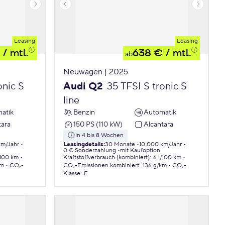
Leasing
Leasing
/ mtl.
638 €
/ mtl.
ab
Neuwagen | 2025
onic S
Audi Q2
35 TFSI S tronic S
line
atik
Benzin
Automatik
tara
150 PS (110 kW)
Alcantara
in 4 bis 8 Wochen
km/Jahr
Leasingdetails
:
30 Monate
10.000 km/Jahr
0 € Sonderzahlung
mit Kaufoption
/100 km
Kraftstoffverbrauch (kombiniert)
:
6 l/100 km
km
CO₂-
CO₂-Emissionen
kombiniert
:
136 g/km
CO₂-
Klasse
:
E