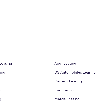
Leasing
Audi Leasing
ing
DS Automobiles Leasing
g
Genesis Leasing
g
Kia Leasing
g
Mazda Leasing