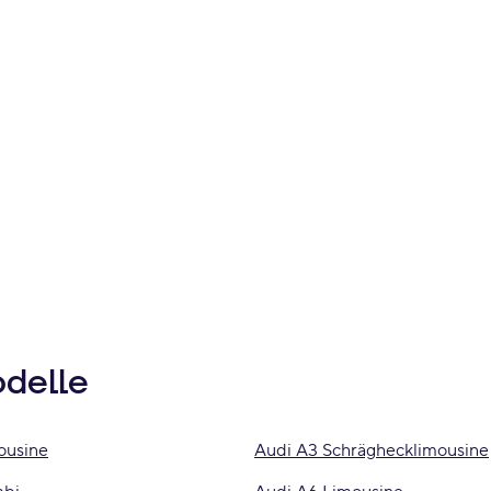
odelle
ousine
Audi A3 Schräghecklimousine