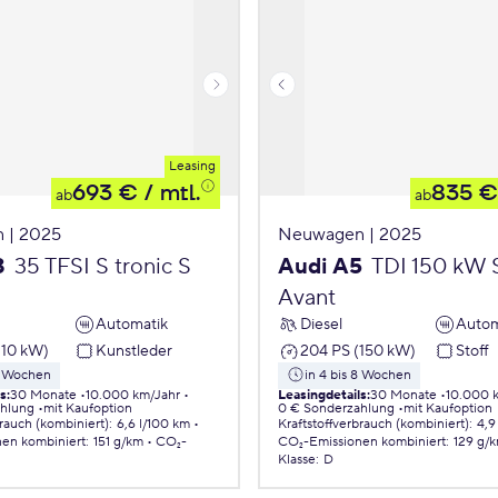
Leasing
693 €
/ mtl.
835 €
ab
ab
 | 2025
Neuwagen | 2025
3
35 TFSI S tronic S
Audi A5
TDI 150 kW S
Avant
Automatik
Diesel
Autom
110 kW)
Kunstleder
204 PS (150 kW)
Stoff
 8 Wochen
in 4 bis 8 Wochen
ls
:
30 Monate
10.000 km/Jahr
Leasingdetails
:
30 Monate
10.000 
ahlung
mit Kaufoption
0 € Sonderzahlung
mit Kaufoption
brauch (kombiniert)
:
6,6 l/100 km
Kraftstoffverbrauch (kombiniert)
:
4,9
nen
kombiniert
:
151 g/km
CO₂-
CO₂-Emissionen
kombiniert
:
129 g/
Klasse
:
D