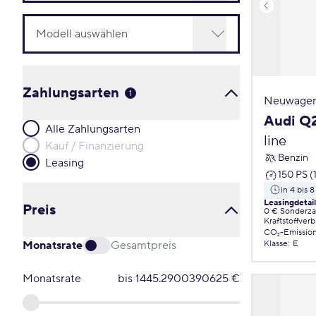
Zahlungsarten
1
Neuwagen
Audi Q
Alle Zahlungsarten
line
Kauf / Finanzierung
Benzin
Leasing
150 PS (
in 4 bis
Leasingdetai
Preis
0 € Sonderz
Kraftstoffver
CO₂-Emissio
Monatsrate
Gesamtpreis
Klasse
:
E
Monatsrate
bis
1445.2900390625
€