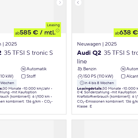
Leasing
585 €
/ mtl.
638 €
ab
ab
 | 2025
Neuwagen | 2025
2
35 TFSI S tronic S
Audi Q2
35 TFSI S tr
line
Automatik
Benzin
Autom
110 kW)
Stoff
150 PS (110 kW)
Alcan
 8 Wochen
in 4 bis 8 Wochen
ls
:
30 Monate
10.000 km/Jahr
Leasingdetails
:
30 Monate
10.000 
ahlung
mit Kaufoption
0 € Sonderzahlung
mit Kaufoption
brauch (kombiniert)
:
6 l/100 km
Kraftstoffverbrauch (kombiniert)
:
6 l
nen
kombiniert
:
136 g/km
CO₂-
CO₂-Emissionen
kombiniert
:
136 g/
Klasse
:
E