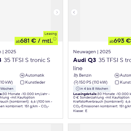
Leasing
681 €
/ mtl.
693 €
ab
ab
 | 2025
Neuwagen | 2025
3
35 TFSI S tronic S
Audi Q3
35 TFSI S tr
line
Automatik
Benzin
Autom
110 kW)
Kunstleder
150 PS (110 kW)
Kunst
 8 Wochen
in 4 bis 8 Wochen
ls
:
30 Monate
10.000 km/Jahr
Leasingdetails
:
30 Monate
10.000 
ahlung
mit Kaufoption
0 € Sonderzahlung
mit Kaufoption
brauch (kombiniert)
:
6,6 l/100 km
Kraftstoffverbrauch (kombiniert)
:
6,6
nen
kombiniert
:
151 g/km
CO₂-
CO₂-Emissionen
kombiniert
:
151 g/k
Klasse
:
E