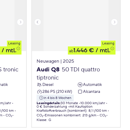
Leasing
Leasing
/ mtl.
1.446 €
/ mtl.
ab
Neuwagen | 2025
 tronic
Audi Q8
50 TDI quattro
tiptronic
atik
Diesel
Automatik
286 PS (210 kW)
Alcantara
in 4 bis 8 Wochen
km/Jahr
Leasingdetails
:
30 Monate
10.000 km/Jahr
0 € Sonderzahlung
mit Kaufoption
 l/100 km
Kraftstoffverbrauch (kombiniert)
:
8,1 l/100 km
km
CO₂-
CO₂-Emissionen
kombiniert
:
213 g/km
CO₂-
Klasse
:
G