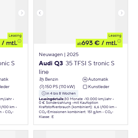
Leasing
Leasing
/ mtl.
693 €
/ mtl.
ab
Neuwagen | 2025
onic S
Audi Q3
35 TFSI S tronic S
line
atik
Benzin
Automatik
leder
150 PS (110 kW)
Kunstleder
in 4 bis 8 Wochen
km/Jahr
Leasingdetails
:
30 Monate
10.000 km/Jahr
0 € Sonderzahlung
mit Kaufoption
 l/100 km
Kraftstoffverbrauch (kombiniert)
:
6,6 l/100 km
m
CO₂-
CO₂-Emissionen
kombiniert
:
151 g/km
CO₂-
Klasse
:
E