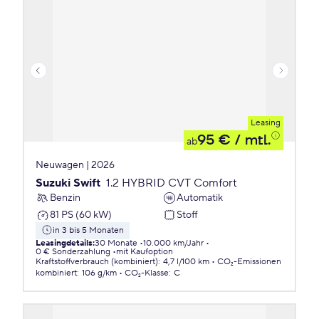
Leasing
95 €
/ mtl.
ab
Neuwagen | 2026
Suzuki Swift
1.2 HYBRID CVT Comfort
Benzin
Automatik
81 PS (60 kW)
Stoff
in 3 bis 5 Monaten
Leasingdetails
:
30 Monate
10.000 km/Jahr
0 € Sonderzahlung
mit Kaufoption
Kraftstoffverbrauch (kombiniert)
:
4,7 l/100 km
CO₂-Emissionen
kombiniert
:
106 g/km
CO₂-Klasse
:
C