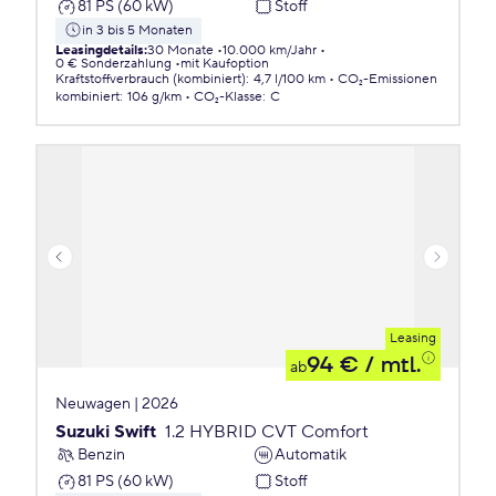
81 PS (60 kW)
Stoff
in 3 bis 5 Monaten
Leasingdetails
:
30 Monate
10.000 km/Jahr
0 € Sonderzahlung
mit Kaufoption
Kraftstoffverbrauch (kombiniert)
:
4,7 l/100 km
CO₂-Emissionen
kombiniert
:
106 g/km
CO₂-Klasse
:
C
Leasing
94 €
/ mtl.
ab
Neuwagen | 2026
Suzuki Swift
1.2 HYBRID CVT Comfort
Benzin
Automatik
81 PS (60 kW)
Stoff