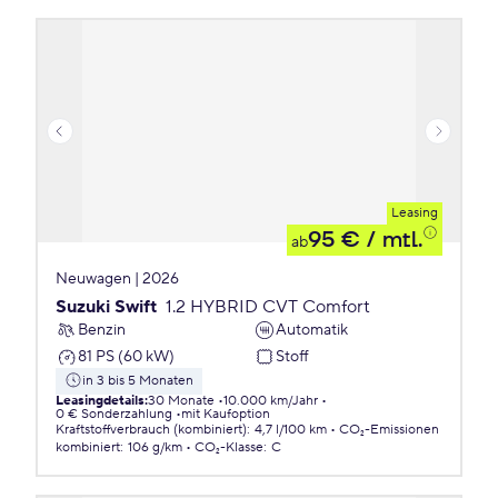
Leasing
95 €
/ mtl.
ab
Neuwagen | 2026
Suzuki Swift
1.2 HYBRID CVT Comfort
Benzin
Automatik
81 PS (60 kW)
Stoff
in 3 bis 5 Monaten
Leasingdetails
:
30 Monate
10.000 km/Jahr
0 € Sonderzahlung
mit Kaufoption
Kraftstoffverbrauch (kombiniert)
:
4,7 l/100 km
CO₂-Emissionen
kombiniert
:
106 g/km
CO₂-Klasse
:
C