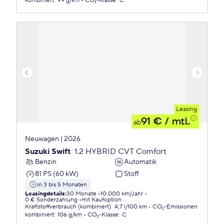
kombiniert
:
99 g/km
CO₂-Klasse
:
C
Leasing
91 €
/ mtl.
ab
Neuwagen | 2026
Suzuki Swift
1.2 HYBRID CVT Comfort
Benzin
Automatik
81 PS (60 kW)
Stoff
in 3 bis 5 Monaten
Leasingdetails
:
30 Monate
10.000 km/Jahr
0 € Sonderzahlung
mit Kaufoption
Kraftstoffverbrauch (kombiniert)
:
4,7 l/100 km
CO₂-Emissionen
kombiniert
:
106 g/km
CO₂-Klasse
:
C