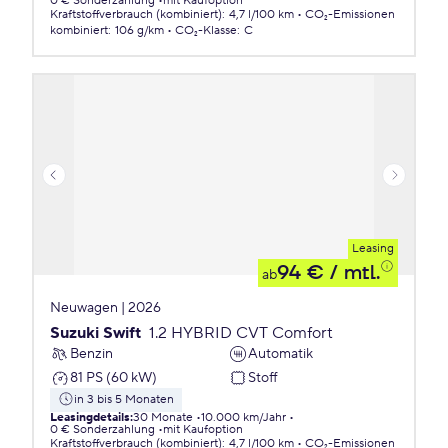
0 € Sonderzahlung
mit Kaufoption
Kraftstoffverbrauch (kombiniert)
:
4,7 l/100 km
CO₂-Emissionen
kombiniert
:
106 g/km
CO₂-Klasse
:
C
Leasing
94 €
/ mtl.
ab
Neuwagen | 2026
Suzuki Swift
1.2 HYBRID CVT Comfort
Benzin
Automatik
81 PS (60 kW)
Stoff
in 3 bis 5 Monaten
Leasingdetails
:
30 Monate
10.000 km/Jahr
0 € Sonderzahlung
mit Kaufoption
Kraftstoffverbrauch (kombiniert)
:
4,7 l/100 km
CO₂-Emissionen