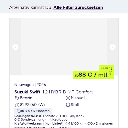
Alternativ kannst Du
Alle Filter zurücksetzen
Leasing
88 €
/ mtl.
ab
Neuwagen | 2026
Suzuki Swift
1.2 HYBRID MT Comfort
Benzin
Manuell
81 PS (60 kW)
Stoff
in 3 bis 5 Monaten
Leasingdetails
:
30 Monate
10.000 km/Jahr
0 € Sonderzahlung
mit Kaufoption
Kraftstoffverbrauch (kombiniert)
:
4,4 l/100 km
CO₂-Emissionen