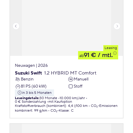
Leasing
91 €
/ mtl.
ab
Neuwagen | 2026
Suzuki Swift
1.2 HYBRID MT Comfort
Benzin
Manuell
81 PS (60 kW)
Stoff
in 3 bis 5 Monaten
Leasingdetails
:
30 Monate
10.000 km/Jahr
0 € Sonderzahlung
mit Kaufoption
Kraftstoffverbrauch (kombiniert)
:
4,4 l/100 km
CO₂-Emissionen
kombiniert
:
99 g/km
CO₂-Klasse
:
C