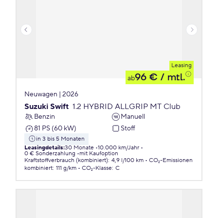
Leasing
96 €
/ mtl.
ab
Neuwagen | 2026
Suzuki Swift
1.2 HYBRID ALLGRIP MT Club
Benzin
Manuell
81 PS (60 kW)
Stoff
in 3 bis 5 Monaten
Leasingdetails
:
30 Monate
10.000 km/Jahr
0 € Sonderzahlung
mit Kaufoption
Kraftstoffverbrauch (kombiniert)
:
4,9 l/100 km
CO₂-Emissionen
kombiniert
:
111 g/km
CO₂-Klasse
:
C