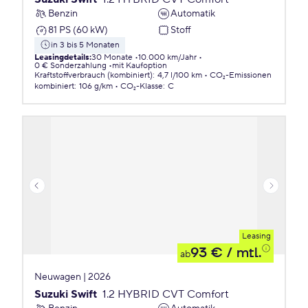
Benzin
Automatik
81 PS (60 kW)
Stoff
in 3 bis 5 Monaten
Leasingdetails
:
30 Monate
10.000 km/Jahr
0 € Sonderzahlung
mit Kaufoption
Kraftstoffverbrauch (kombiniert)
:
4,7 l/100 km
CO₂-Emissionen
kombiniert
:
106 g/km
CO₂-Klasse
:
C
Leasing
93 €
/ mtl.
ab
Neuwagen | 2026
Suzuki Swift
1.2 HYBRID CVT Comfort