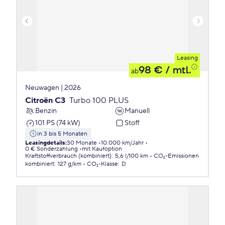
Leasing
98 €
/ mtl.
ab
Neuwagen | 2026
Citroën C3
Turbo 100 PLUS
Benzin
Manuell
101 PS (74 kW)
Stoff
in 3 bis 5 Monaten
Leasingdetails
:
30 Monate
10.000 km/Jahr
0 € Sonderzahlung
mit Kaufoption
Kraftstoffverbrauch (kombiniert)
:
5,6 l/100 km
CO₂-Emissionen
kombiniert
:
127 g/km
CO₂-Klasse
:
D