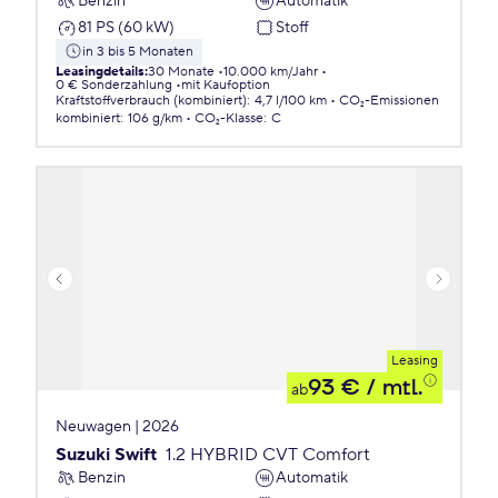
Benzin
Automatik
81 PS (60 kW)
Stoff
in 3 bis 5 Monaten
Leasingdetails
:
30 Monate
10.000 km/Jahr
0 € Sonderzahlung
mit Kaufoption
Kraftstoffverbrauch (kombiniert)
:
4,7 l/100 km
CO₂-Emissionen
kombiniert
:
106 g/km
CO₂-Klasse
:
C
Leasing
93 €
/ mtl.
ab
Neuwagen | 2026
Suzuki Swift
1.2 HYBRID CVT Comfort
Benzin
Automatik