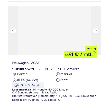
Leasing
91 €
/ mtl.
ab
Neuwagen | 2026
Suzuki Swift
1.2 HYBRID MT Comfort
Benzin
Manuell
81 PS (60 kW)
Stoff
in 3 bis 5 Monaten
Leasingdetails
:
30 Monate
10.000 km/Jahr
0 € Sonderzahlung
mit Kaufoption
Kraftstoffverbrauch (kombiniert)
:
4,4 l/100 km
CO₂-Emissionen
kombiniert
:
99 g/km
CO₂-Klasse
:
C