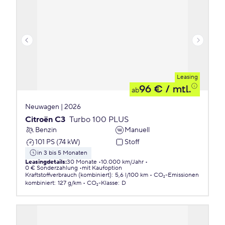
Leasing
96 €
/ mtl.
ab
Neuwagen | 2026
Citroën C3
Turbo 100 PLUS
Benzin
Manuell
101 PS (74 kW)
Stoff
in 3 bis 5 Monaten
Leasingdetails
:
30 Monate
10.000 km/Jahr
0 € Sonderzahlung
mit Kaufoption
Kraftstoffverbrauch (kombiniert)
:
5,6 l/100 km
CO₂-Emissionen
kombiniert
:
127 g/km
CO₂-Klasse
:
D