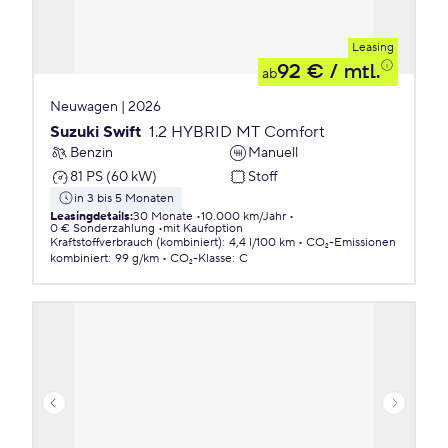
Leasing
92 €
/ mtl.
ab
Neuwagen | 2026
Suzuki Swift
1.2 HYBRID MT Comfort
Benzin
Manuell
81 PS (60 kW)
Stoff
in 3 bis 5 Monaten
Leasingdetails
:
30 Monate
10.000 km/Jahr
0 € Sonderzahlung
mit Kaufoption
Kraftstoffverbrauch (kombiniert)
:
4,4 l/100 km
CO₂-Emissionen
kombiniert
:
99 g/km
CO₂-Klasse
:
C