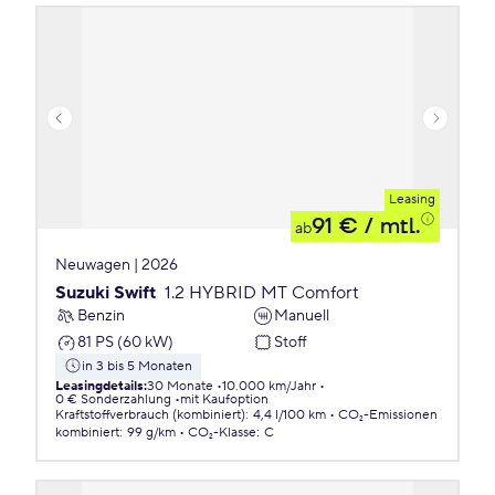
Leasing
91 €
/ mtl.
ab
Neuwagen | 2026
Suzuki Swift
1.2 HYBRID MT Comfort
Benzin
Manuell
81 PS (60 kW)
Stoff
in 3 bis 5 Monaten
Leasingdetails
:
30 Monate
10.000 km/Jahr
0 € Sonderzahlung
mit Kaufoption
Kraftstoffverbrauch (kombiniert)
:
4,4 l/100 km
CO₂-Emissionen
kombiniert
:
99 g/km
CO₂-Klasse
:
C