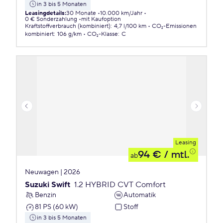
in 3 bis 5 Monaten
Leasingdetails
:
30 Monate
10.000 km/Jahr
0 € Sonderzahlung
mit Kaufoption
Kraftstoffverbrauch (kombiniert)
:
4,7 l/100 km
CO₂-Emissionen
kombiniert
:
106 g/km
CO₂-Klasse
:
C
Leasing
94 €
/ mtl.
ab
Neuwagen | 2026
Suzuki Swift
1.2 HYBRID CVT Comfort
Benzin
Automatik
81 PS (60 kW)
Stoff
in 3 bis 5 Monaten