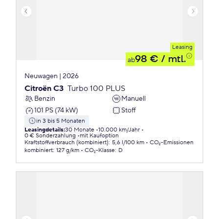
Leasing
98 €
/ mtl.
ab
Neuwagen | 2026
Citroën C3
Turbo 100 PLUS
Benzin
Manuell
101 PS (74 kW)
Stoff
in 3 bis 5 Monaten
Leasingdetails
:
30 Monate
10.000 km/Jahr
0 € Sonderzahlung
mit Kaufoption
Kraftstoffverbrauch (kombiniert)
:
5,6 l/100 km
CO₂-Emissionen
kombiniert
:
127 g/km
CO₂-Klasse
:
D