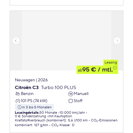
Leasing
95 €
/ mtl.
ab
Neuwagen | 2026
Citroën C3
Turbo 100 PLUS
Benzin
Manuell
101 PS (74 kW)
Stoff
in 3 bis 5 Monaten
Leasingdetails
:
30 Monate
10.000 km/Jahr
0 € Sonderzahlung
mit Kaufoption
Kraftstoffverbrauch (kombiniert)
:
5,6 l/100 km
CO₂-Emissionen
kombiniert
:
127 g/km
CO₂-Klasse
:
D