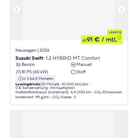
Leasing
91 €
/ mtl.
ab
Neuwagen | 2026
Suzuki Swift
1.2 HYBRID MT Comfort
Benzin
Manuell
81 PS (60 kW)
Stoff
in 3 bis 5 Monaten
Leasingdetails
:
30 Monate
10.000 km/Jahr
0 € Sonderzahlung
mit Kaufoption
Kraftstoffverbrauch (kombiniert)
:
4,4 l/100 km
CO₂-Emissionen
kombiniert
:
99 g/km
CO₂-Klasse
:
C