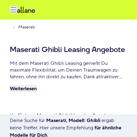
Maserati
Maserati Ghibli Leasing Angebote
Mit dem Maserati Ghibli Leasing genießt Du
maximale Flexibilität, um Deinen Traumwagen zu
fahren, ohne ihn direkt zu kaufen. Dank attraktiver
Konditionen, individuellen Laufzeiten und niedrigen
Weiterlesen
monatlichen Raten bietet Maserati Ghibli Leasing
eine praktische und beliebte Lösung für Autofahrer,
die Wert auf Freiheit und finanzielle Planbarkeit
legen. Lease Deinen Maserati Ghibli schon ab - €
Verfügbare Maserati Ghibli Leasing Angebote
monatlich.
Deine Suche für
Maserati, Modell: Ghibli
ergab
7529 Angebote für Deine Suche
keine Treffer. Hier unsere Empfehlung
für ähnliche
Modelle für Dich
.