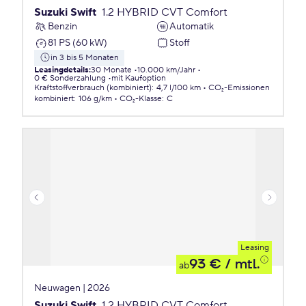
Suzuki Swift
1.2 HYBRID CVT Comfort
Benzin
Automatik
81 PS (60 kW)
Stoff
in 3 bis 5 Monaten
Leasingdetails
:
30 Monate
10.000 km/Jahr
0 € Sonderzahlung
mit Kaufoption
Kraftstoffverbrauch (kombiniert)
:
4,7 l/100 km
CO₂-Emissionen
kombiniert
:
106 g/km
CO₂-Klasse
:
C
Leasing
93 €
/ mtl.
ab
Neuwagen | 2026
Suzuki Swift
1.2 HYBRID CVT Comfort