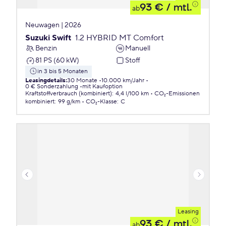
93 €
/ mtl.
ab
Neuwagen | 2026
Suzuki Swift
1.2 HYBRID MT Comfort
Benzin
Manuell
81 PS (60 kW)
Stoff
in 3 bis 5 Monaten
Leasingdetails
:
30 Monate
10.000 km/Jahr
0 € Sonderzahlung
mit Kaufoption
Kraftstoffverbrauch (kombiniert)
:
4,4 l/100 km
CO₂-Emissionen
kombiniert
:
99 g/km
CO₂-Klasse
:
C
Leasing
93 €
/ mtl.
ab