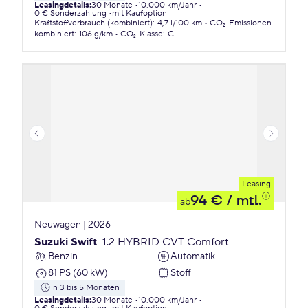
Leasingdetails
:
30 Monate
10.000 km/Jahr
0 € Sonderzahlung
mit Kaufoption
Kraftstoffverbrauch (kombiniert)
:
4,7 l/100 km
CO₂-Emissionen
kombiniert
:
106 g/km
CO₂-Klasse
:
C
Leasing
94 €
/ mtl.
ab
Neuwagen | 2026
Suzuki Swift
1.2 HYBRID CVT Comfort
Benzin
Automatik
81 PS (60 kW)
Stoff
in 3 bis 5 Monaten
Leasingdetails
:
30 Monate
10.000 km/Jahr