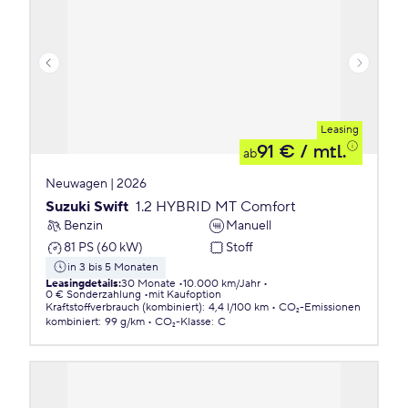
Leasing
91 €
/ mtl.
ab
Neuwagen | 2026
Suzuki Swift
1.2 HYBRID MT Comfort
Benzin
Manuell
81 PS (60 kW)
Stoff
in 3 bis 5 Monaten
Leasingdetails
:
30 Monate
10.000 km/Jahr
0 € Sonderzahlung
mit Kaufoption
Kraftstoffverbrauch (kombiniert)
:
4,4 l/100 km
CO₂-Emissionen
kombiniert
:
99 g/km
CO₂-Klasse
:
C