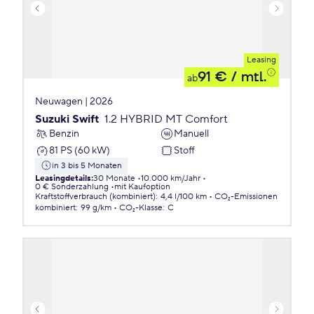
Leasing
91 €
/ mtl.
ab
Neuwagen | 2026
Suzuki Swift
1.2 HYBRID MT Comfort
Benzin
Manuell
81 PS (60 kW)
Stoff
in 3 bis 5 Monaten
Leasingdetails
:
30 Monate
10.000 km/Jahr
0 € Sonderzahlung
mit Kaufoption
Kraftstoffverbrauch (kombiniert)
:
4,4 l/100 km
CO₂-Emissionen
kombiniert
:
99 g/km
CO₂-Klasse
:
C