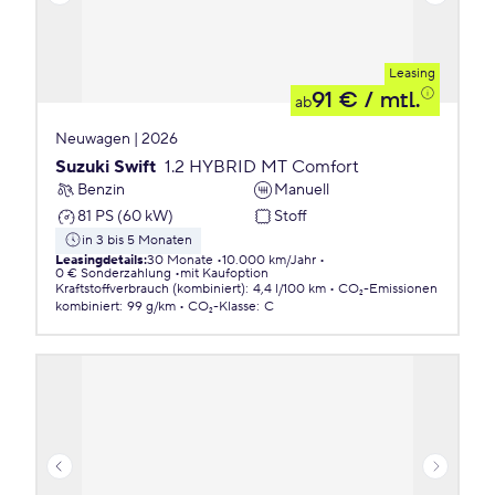
Leasing
91 €
/ mtl.
ab
Neuwagen | 2026
Suzuki Swift
1.2 HYBRID MT Comfort
Benzin
Manuell
81 PS (60 kW)
Stoff
in 3 bis 5 Monaten
Leasingdetails
:
30 Monate
10.000 km/Jahr
0 € Sonderzahlung
mit Kaufoption
Kraftstoffverbrauch (kombiniert)
:
4,4 l/100 km
CO₂-Emissionen
kombiniert
:
99 g/km
CO₂-Klasse
:
C