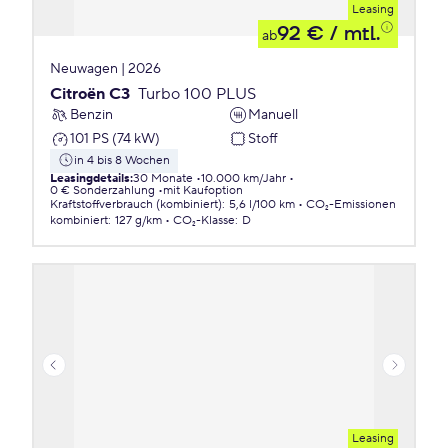
Leasing
92 €
/ mtl.
ab
Neuwagen | 2026
Citroën C3
Turbo 100 PLUS
Benzin
Manuell
101 PS (74 kW)
Stoff
in 4 bis 8 Wochen
Leasingdetails
:
30 Monate
10.000 km/Jahr
0 € Sonderzahlung
mit Kaufoption
Kraftstoffverbrauch (kombiniert)
:
5,6 l/100 km
CO₂-Emissionen
kombiniert
:
127 g/km
CO₂-Klasse
:
D
Leasing