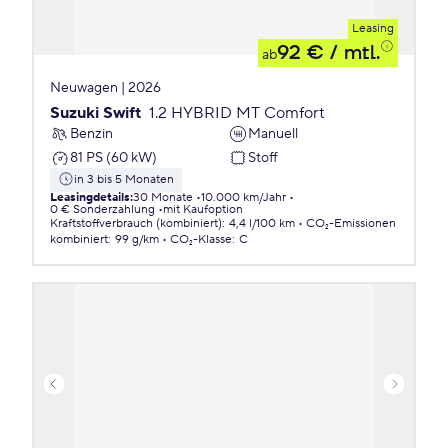
Leasing
92 €
/ mtl.
ab
Neuwagen | 2026
Suzuki Swift
1.2 HYBRID MT Comfort
Benzin
Manuell
81 PS (60 kW)
Stoff
in 3 bis 5 Monaten
Leasingdetails
:
30 Monate
10.000 km/Jahr
0 € Sonderzahlung
mit Kaufoption
Kraftstoffverbrauch (kombiniert)
:
4,4 l/100 km
CO₂-Emissionen
kombiniert
:
99 g/km
CO₂-Klasse
:
C