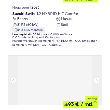
Neuwagen | 2026
Suzuki Swift
1.2 HYBRID MT Comfort
Benzin
Manuell
81 PS (60 kW)
Stoff
in 3 bis 5 Monaten
Leasingdetails
:
30 Monate
10.000 km/Jahr
0 € Sonderzahlung
mit Kaufoption
Kraftstoffverbrauch (kombiniert)
:
4,4 l/100 km
CO₂-Emissionen
kombiniert
:
99 g/km
CO₂-Klasse
:
C
Leasing
93 €
/ mtl.
ab