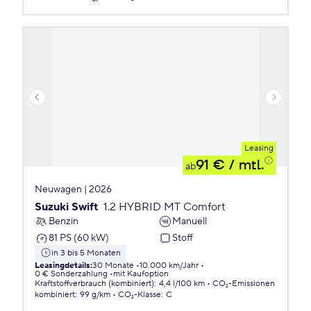
Leasing
91 €
/ mtl.
ab
Neuwagen | 2026
Suzuki Swift
1.2 HYBRID MT Comfort
Benzin
Manuell
81 PS (60 kW)
Stoff
in 3 bis 5 Monaten
Leasingdetails
:
30 Monate
10.000 km/Jahr
0 € Sonderzahlung
mit Kaufoption
Kraftstoffverbrauch (kombiniert)
:
4,4 l/100 km
CO₂-Emissionen
kombiniert
:
99 g/km
CO₂-Klasse
:
C