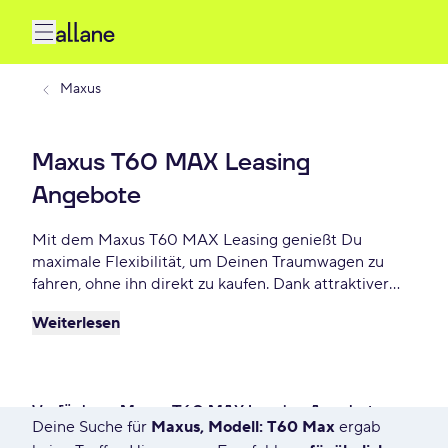
Maxus
Maxus T60 MAX Leasing
Angebote
Mit dem Maxus T60 MAX Leasing genießt Du
maximale Flexibilität, um Deinen Traumwagen zu
fahren, ohne ihn direkt zu kaufen. Dank attraktiver
Konditionen, individuellen Laufzeiten und niedrigen
Weiterlesen
monatlichen Raten bietet Maxus T60 MAX Leasing
eine praktische und beliebte Lösung für Autofahrer,
die Wert auf Freiheit und finanzielle Planbarkeit
legen. Lease Deinen Maxus T60 MAX schon ab - €
Verfügbare Maxus T60 MAX Leasing Angebote
monatlich.
Deine Suche für
Maxus, Modell: T60 Max
ergab
7557 Angebote für Deine Suche