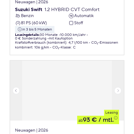
Neuwagen | 2026
Suzuki Swift
1.2 HYBRID CVT Comfort
Benzin
Automatik
81 PS (60 kW)
Stoff
in 3 bis 5 Monaten
Leasingdetails
:
30 Monate
10.000 km/Jahr
0 € Sonderzahlung
mit Kaufoption
Kraftstoffverbrauch (kombiniert)
:
4,7 l/100 km
CO₂-Emissionen
kombiniert
:
106 g/km
CO₂-Klasse
:
C
Leasing
93 €
/ mtl.
ab
Neuwagen | 2026