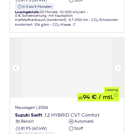
81 PS (60 kW)
Stoff
in 3 bis 5 Monaten
Leasingdetails
:
30 Monate
10.000 km/Jahr
0 € Sonderzahlung
mit Kaufoption
Kraftstoffverbrauch (kombiniert)
:
4,7 l/100 km
CO₂-Emissionen
kombiniert
:
106 g/km
CO₂-Klasse
:
C
Leasing
94 €
/ mtl.
ab
Neuwagen | 2026
Suzuki Swift
1.2 HYBRID CVT Comfort
Benzin
Automatik
81 PS (60 kW)
Stoff