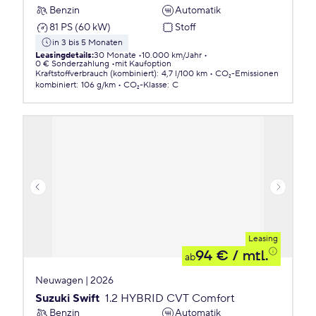
Benzin
Automatik
81 PS (60 kW)
Stoff
in 3 bis 5 Monaten
Leasingdetails
:
30 Monate
10.000 km/Jahr
0 € Sonderzahlung
mit Kaufoption
Kraftstoffverbrauch (kombiniert)
:
4,7 l/100 km
CO₂-Emissionen
kombiniert
:
106 g/km
CO₂-Klasse
:
C
Leasing
94 €
/ mtl.
ab
Neuwagen | 2026
Suzuki Swift
1.2 HYBRID CVT Comfort
Benzin
Automatik