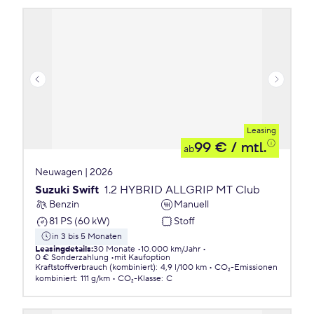
Leasing
99 €
/ mtl.
ab
Neuwagen | 2026
Suzuki Swift
1.2 HYBRID ALLGRIP MT Club
Benzin
Manuell
81 PS (60 kW)
Stoff
in 3 bis 5 Monaten
Leasingdetails
:
30 Monate
10.000 km/Jahr
0 € Sonderzahlung
mit Kaufoption
Kraftstoffverbrauch (kombiniert)
:
4,9 l/100 km
CO₂-Emissionen
kombiniert
:
111 g/km
CO₂-Klasse
:
C