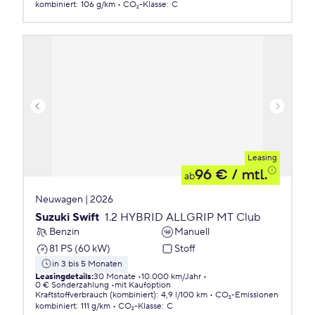
kombiniert
:
106 g/km
CO₂-Klasse
:
C
Leasing
96 €
/ mtl.
ab
Neuwagen | 2026
Suzuki Swift
1.2 HYBRID ALLGRIP MT Club
Benzin
Manuell
81 PS (60 kW)
Stoff
in 3 bis 5 Monaten
Leasingdetails
:
30 Monate
10.000 km/Jahr
0 € Sonderzahlung
mit Kaufoption
Kraftstoffverbrauch (kombiniert)
:
4,9 l/100 km
CO₂-Emissionen
kombiniert
:
111 g/km
CO₂-Klasse
:
C