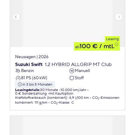
Leasing
100 €
/ mtl.
ab
Neuwagen | 2026
Suzuki Swift
1.2 HYBRID ALLGRIP MT Club
Benzin
Manuell
81 PS (60 kW)
Stoff
in 3 bis 5 Monaten
Leasingdetails
:
30 Monate
10.000 km/Jahr
0 € Sonderzahlung
mit Kaufoption
Kraftstoffverbrauch (kombiniert)
:
4,9 l/100 km
CO₂-Emissionen
kombiniert
:
111 g/km
CO₂-Klasse
:
C