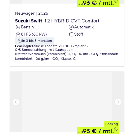
93 €
/ mtl.
ab
Neuwagen | 2026
Suzuki Swift
1.2 HYBRID CVT Comfort
Benzin
Automatik
81 PS (60 kW)
Stoff
in 3 bis 5 Monaten
Leasingdetails
:
30 Monate
10.000 km/Jahr
0 € Sonderzahlung
mit Kaufoption
Kraftstoffverbrauch (kombiniert)
:
4,7 l/100 km
CO₂-Emissionen
kombiniert
:
106 g/km
CO₂-Klasse
:
C
Leasing
93 €
/ mtl.
ab