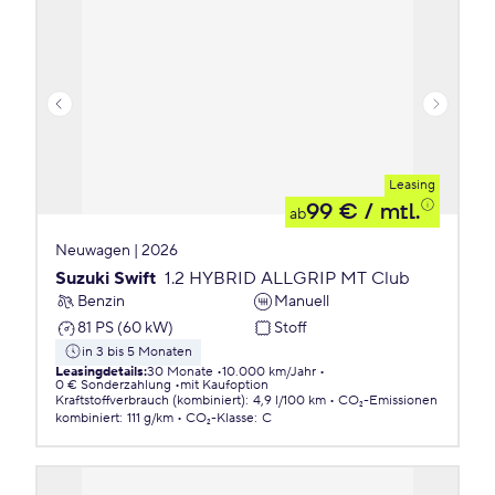
Leasing
99 €
/ mtl.
ab
Neuwagen | 2026
Suzuki Swift
1.2 HYBRID ALLGRIP MT Club
Benzin
Manuell
81 PS (60 kW)
Stoff
in 3 bis 5 Monaten
Leasingdetails
:
30 Monate
10.000 km/Jahr
0 € Sonderzahlung
mit Kaufoption
Kraftstoffverbrauch (kombiniert)
:
4,9 l/100 km
CO₂-Emissionen
kombiniert
:
111 g/km
CO₂-Klasse
:
C