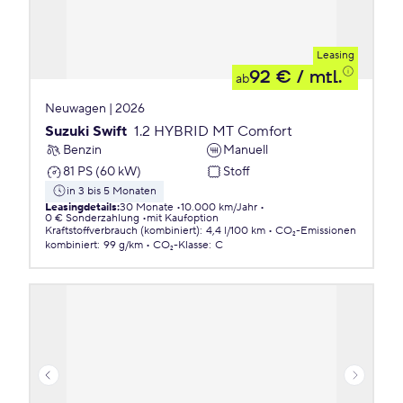
Leasing
92 €
/ mtl.
ab
Neuwagen | 2026
Suzuki Swift
1.2 HYBRID MT Comfort
Benzin
Manuell
81 PS (60 kW)
Stoff
in 3 bis 5 Monaten
Leasingdetails
:
30 Monate
10.000 km/Jahr
0 € Sonderzahlung
mit Kaufoption
Kraftstoffverbrauch (kombiniert)
:
4,4 l/100 km
CO₂-Emissionen
kombiniert
:
99 g/km
CO₂-Klasse
:
C