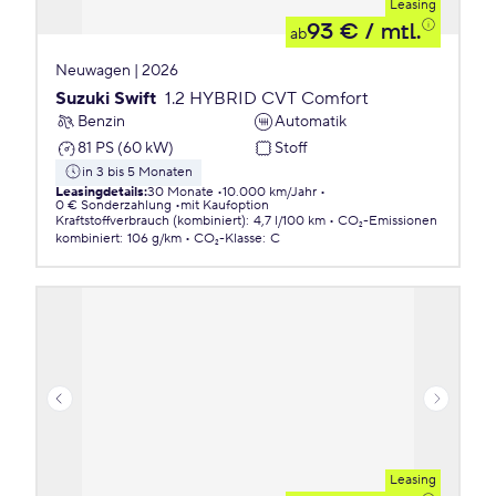
Leasing
93 €
/ mtl.
ab
Neuwagen | 2026
Suzuki Swift
1.2 HYBRID CVT Comfort
Benzin
Automatik
81 PS (60 kW)
Stoff
in 3 bis 5 Monaten
Leasingdetails
:
30 Monate
10.000 km/Jahr
0 € Sonderzahlung
mit Kaufoption
Kraftstoffverbrauch (kombiniert)
:
4,7 l/100 km
CO₂-Emissionen
kombiniert
:
106 g/km
CO₂-Klasse
:
C
Leasing