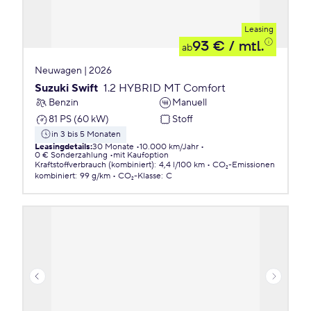
Leasing
93 €
/ mtl.
ab
Neuwagen | 2026
Suzuki Swift
1.2 HYBRID MT Comfort
Benzin
Manuell
81 PS (60 kW)
Stoff
in 3 bis 5 Monaten
Leasingdetails
:
30 Monate
10.000 km/Jahr
0 € Sonderzahlung
mit Kaufoption
Kraftstoffverbrauch (kombiniert)
:
4,4 l/100 km
CO₂-Emissionen
kombiniert
:
99 g/km
CO₂-Klasse
:
C