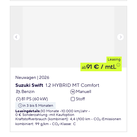
Leasing
91 €
/ mtl.
ab
Neuwagen | 2026
Suzuki Swift
1.2 HYBRID MT Comfort
Benzin
Manuell
81 PS (60 kW)
Stoff
in 3 bis 5 Monaten
Leasingdetails
:
30 Monate
10.000 km/Jahr
0 € Sonderzahlung
mit Kaufoption
Kraftstoffverbrauch (kombiniert)
:
4,4 l/100 km
CO₂-Emissionen
kombiniert
:
99 g/km
CO₂-Klasse
:
C