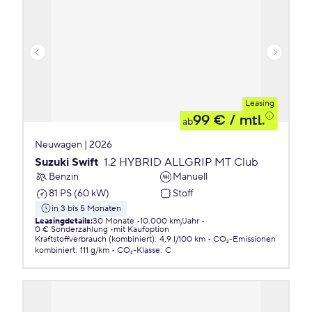
Leasing
99 €
/ mtl.
ab
Neuwagen | 2026
Suzuki Swift
1.2 HYBRID ALLGRIP MT Club
Benzin
Manuell
81 PS (60 kW)
Stoff
in 3 bis 5 Monaten
Leasingdetails
:
30 Monate
10.000 km/Jahr
0 € Sonderzahlung
mit Kaufoption
Kraftstoffverbrauch (kombiniert)
:
4,9 l/100 km
CO₂-Emissionen
kombiniert
:
111 g/km
CO₂-Klasse
:
C