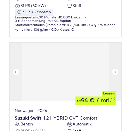
81 PS (60 kW)
Stoff
in 3 bis 5 Monaten
Leasingdetails
:
30 Monate
10.000 km/Jahr
0 € Sonderzahlung
mit Kaufoption
Kraftstoffverbrauch (kombiniert)
:
4,7 l/100 km
CO₂-Emissionen
kombiniert
:
106 g/km
CO₂-Klasse
:
C
Leasing
94 €
/ mtl.
ab
Neuwagen | 2026
Suzuki Swift
1.2 HYBRID CVT Comfort
Benzin
Automatik