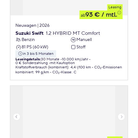
Leasing
93 €
/ mtl.
ab
Neuwagen | 2026
Suzuki Swift
1.2 HYBRID MT Comfort
Benzin
Manuell
81 PS (60 kW)
Stoff
in 3 bis 5 Monaten
Leasingdetails
:
30 Monate
10.000 km/Jahr
0 € Sonderzahlung
mit Kaufoption
Kraftstoffverbrauch (kombiniert)
:
4,4 l/100 km
CO₂-Emissionen
kombiniert
:
99 g/km
CO₂-Klasse
:
C