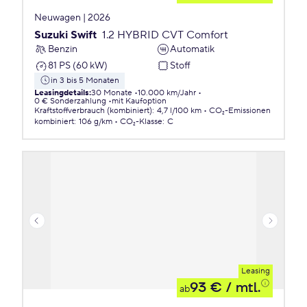
Neuwagen | 2026
Suzuki Swift
1.2 HYBRID CVT Comfort
Benzin
Automatik
81 PS (60 kW)
Stoff
in 3 bis 5 Monaten
Leasingdetails
:
30 Monate
10.000 km/Jahr
0 € Sonderzahlung
mit Kaufoption
Kraftstoffverbrauch (kombiniert)
:
4,7 l/100 km
CO₂-Emissionen
kombiniert
:
106 g/km
CO₂-Klasse
:
C
Leasing
93 €
/ mtl.
ab