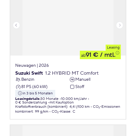
Leasing
91 €
/ mtl.
ab
Neuwagen | 2026
Suzuki Swift
1.2 HYBRID MT Comfort
Benzin
Manuell
81 PS (60 kW)
Stoff
in 3 bis 5 Monaten
Leasingdetails
:
30 Monate
10.000 km/Jahr
0 € Sonderzahlung
mit Kaufoption
Kraftstoffverbrauch (kombiniert)
:
4,4 l/100 km
CO₂-Emissionen
kombiniert
:
99 g/km
CO₂-Klasse
:
C