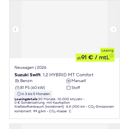
Leasing
91 €
/ mtl.
ab
Neuwagen | 2026
Suzuki Swift
1.2 HYBRID MT Comfort
Benzin
Manuell
81 PS (60 kW)
Stoff
in 3 bis 5 Monaten
Leasingdetails
:
30 Monate
10.000 km/Jahr
0 € Sonderzahlung
mit Kaufoption
Kraftstoffverbrauch (kombiniert)
:
4,4 l/100 km
CO₂-Emissionen
kombiniert
:
99 g/km
CO₂-Klasse
:
C