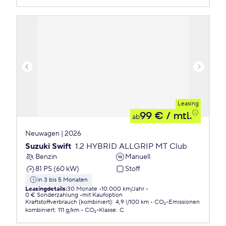
Leasing
99 €
/ mtl.
ab
Neuwagen | 2026
Suzuki Swift
1.2 HYBRID ALLGRIP MT Club
Benzin
Manuell
81 PS (60 kW)
Stoff
in 3 bis 5 Monaten
Leasingdetails
:
30 Monate
10.000 km/Jahr
0 € Sonderzahlung
mit Kaufoption
Kraftstoffverbrauch (kombiniert)
:
4,9 l/100 km
CO₂-Emissionen
kombiniert
:
111 g/km
CO₂-Klasse
:
C