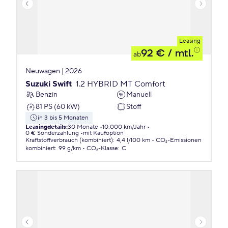
Leasing
92 €
/ mtl.
ab
Neuwagen | 2026
Suzuki Swift
1.2 HYBRID MT Comfort
Benzin
Manuell
81 PS (60 kW)
Stoff
in 3 bis 5 Monaten
Leasingdetails
:
30 Monate
10.000 km/Jahr
0 € Sonderzahlung
mit Kaufoption
Kraftstoffverbrauch (kombiniert)
:
4,4 l/100 km
CO₂-Emissionen
kombiniert
:
99 g/km
CO₂-Klasse
:
C