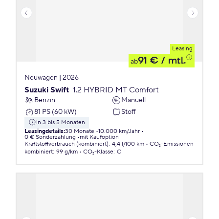
Leasing
91 €
/ mtl.
ab
Neuwagen | 2026
Suzuki Swift
1.2 HYBRID MT Comfort
Benzin
Manuell
81 PS (60 kW)
Stoff
in 3 bis 5 Monaten
Leasingdetails
:
30 Monate
10.000 km/Jahr
0 € Sonderzahlung
mit Kaufoption
Kraftstoffverbrauch (kombiniert)
:
4,4 l/100 km
CO₂-Emissionen
kombiniert
:
99 g/km
CO₂-Klasse
:
C