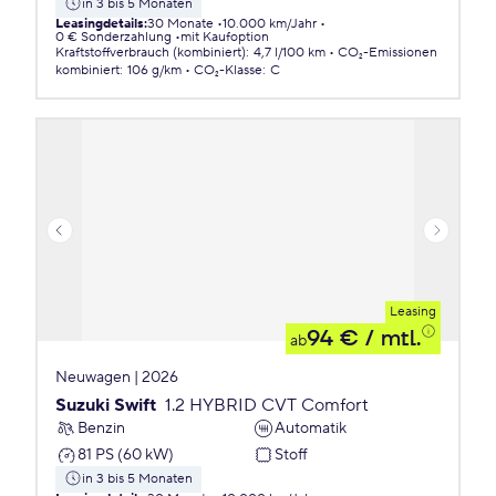
in 3 bis 5 Monaten
Leasingdetails
:
30 Monate
10.000 km/Jahr
0 € Sonderzahlung
mit Kaufoption
Kraftstoffverbrauch (kombiniert)
:
4,7 l/100 km
CO₂-Emissionen
kombiniert
:
106 g/km
CO₂-Klasse
:
C
Leasing
94 €
/ mtl.
ab
Neuwagen | 2026
Suzuki Swift
1.2 HYBRID CVT Comfort
Benzin
Automatik
81 PS (60 kW)
Stoff
in 3 bis 5 Monaten