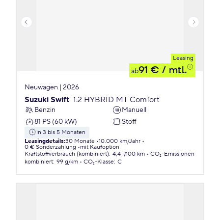
Leasing
91 €
/ mtl.
ab
Neuwagen | 2026
Suzuki Swift
1.2 HYBRID MT Comfort
Benzin
Manuell
81 PS (60 kW)
Stoff
in 3 bis 5 Monaten
Leasingdetails
:
30 Monate
10.000 km/Jahr
0 € Sonderzahlung
mit Kaufoption
Kraftstoffverbrauch (kombiniert)
:
4,4 l/100 km
CO₂-Emissionen
kombiniert
:
99 g/km
CO₂-Klasse
:
C