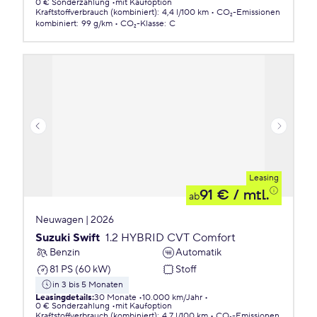
0 € Sonderzahlung
mit Kaufoption
Kraftstoffverbrauch (kombiniert)
:
4,4 l/100 km
CO₂-Emissionen
kombiniert
:
99 g/km
CO₂-Klasse
:
C
Leasing
91 €
/ mtl.
ab
Neuwagen | 2026
Suzuki Swift
1.2 HYBRID CVT Comfort
Benzin
Automatik
81 PS (60 kW)
Stoff
in 3 bis 5 Monaten
Leasingdetails
:
30 Monate
10.000 km/Jahr
0 € Sonderzahlung
mit Kaufoption
Kraftstoffverbrauch (kombiniert)
:
4,7 l/100 km
CO₂-Emissionen