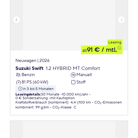
Leasing
91 €
/ mtl.
ab
Neuwagen | 2026
Suzuki Swift
1.2 HYBRID MT Comfort
Benzin
Manuell
81 PS (60 kW)
Stoff
in 3 bis 5 Monaten
Leasingdetails
:
30 Monate
10.000 km/Jahr
0 € Sonderzahlung
mit Kaufoption
Kraftstoffverbrauch (kombiniert)
:
4,4 l/100 km
CO₂-Emissionen
kombiniert
:
99 g/km
CO₂-Klasse
:
C