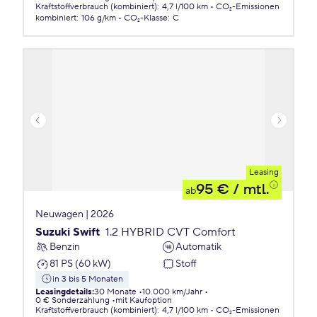
Kraftstoffverbrauch (kombiniert)
:
4,7 l/100 km
CO₂-Emissionen
kombiniert
:
106 g/km
CO₂-Klasse
:
C
Leasing
95 €
/ mtl.
ab
Neuwagen | 2026
Suzuki Swift
1.2 HYBRID CVT Comfort
Benzin
Automatik
81 PS (60 kW)
Stoff
in 3 bis 5 Monaten
Leasingdetails
:
30 Monate
10.000 km/Jahr
0 € Sonderzahlung
mit Kaufoption
Kraftstoffverbrauch (kombiniert)
:
4,7 l/100 km
CO₂-Emissionen