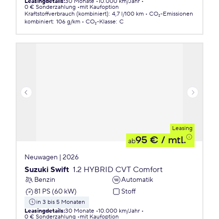
Leasingdetails
:
30 Monate
10.000 km/Jahr
0 € Sonderzahlung
mit Kaufoption
Kraftstoffverbrauch (kombiniert)
:
4,7 l/100 km
CO₂-Emissionen
kombiniert
:
106 g/km
CO₂-Klasse
:
C
Leasing
95 €
/ mtl.
ab
Neuwagen | 2026
Suzuki Swift
1.2 HYBRID CVT Comfort
Benzin
Automatik
81 PS (60 kW)
Stoff
in 3 bis 5 Monaten
Leasingdetails
:
30 Monate
10.000 km/Jahr
0 € Sonderzahlung
mit Kaufoption