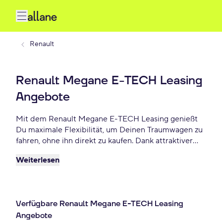
Renault
Renault Megane E-TECH Leasing
Angebote
Mit dem Renault Megane E-TECH Leasing genießt
Du maximale Flexibilität, um Deinen Traumwagen zu
fahren, ohne ihn direkt zu kaufen. Dank attraktiver
Konditionen, individuellen Laufzeiten und niedrigen
Weiterlesen
monatlichen Raten bietet Renault Megane E-TECH
Leasing eine praktische und beliebte Lösung für
Autofahrer, die Wert auf Freiheit und finanzielle
Planbarkeit legen. Lease Deinen Renault Megane E-
Verfügbare Renault Megane E-TECH Leasing
TECH schon ab 625 € monatlich.
Angebote