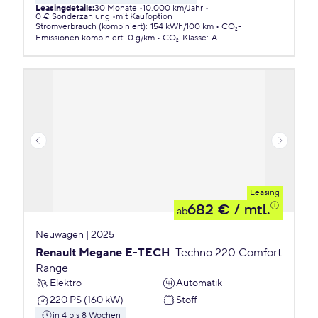
Leasingdetails
:
30 Monate
10.000 km/Jahr
0 € Sonderzahlung
mit Kaufoption
Stromverbrauch (kombiniert)
:
154 kWh/100 km
CO₂-
Emissionen
kombiniert
:
0 g/km
CO₂-Klasse
:
A
Leasing
682 €
/ mtl.
ab
Neuwagen | 2025
Renault Megane E-TECH
Techno 220 Comfort
Range
Elektro
Automatik
220 PS (160 kW)
Stoff
in 4 bis 8 Wochen