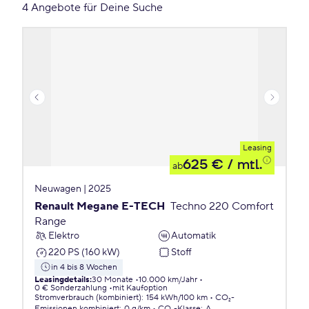
4 Angebote für Deine Suche
Leasing
625 €
/ mtl.
ab
Neuwagen | 2025
Renault Megane E-TECH
Techno 220 Comfort
Range
Elektro
Automatik
220 PS (160 kW)
Stoff
in 4 bis 8 Wochen
Leasingdetails
:
30 Monate
10.000 km/Jahr
0 € Sonderzahlung
mit Kaufoption
Stromverbrauch (kombiniert)
:
154 kWh/100 km
CO₂-
Emissionen
kombiniert
:
0 g/km
CO₂-Klasse
:
A