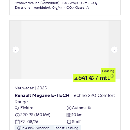
Stromverbrauch (kombiniert)
:
154 kWh/100 km
CO₂-
Emissionen
kombiniert
:
0 g/km
CO₂-Klasse
:
A
Leasing
641 €
/ mtl.
ab
Neuwagen | 2025
Renault Megane E-TECH
Techno 220 Comfort
Range
Elektro
Automatik
220 PS (160 kW)
10 km
EZ
:
08/26
Stoff
in 4 bis 8 Wochen
Tageszulassung