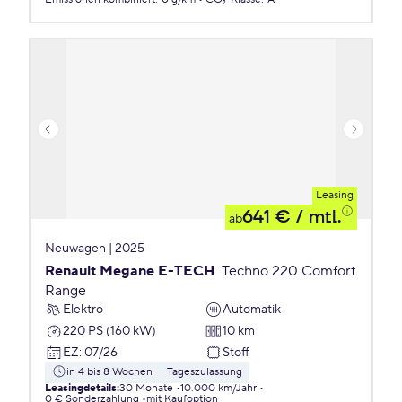
Leasing
641 €
/ mtl.
ab
Neuwagen | 2025
Renault Megane E-TECH
Techno 220 Comfort
Range
Elektro
Automatik
220 PS (160 kW)
10 km
EZ
:
07/26
Stoff
in 4 bis 8 Wochen
Tageszulassung
Leasingdetails
:
30 Monate
10.000 km/Jahr
0 € Sonderzahlung
mit Kaufoption