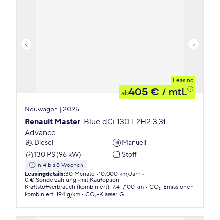
Leasing
405 €
/ mtl.
ab
Neuwagen | 2025
Renault Master
Blue dCi 130 L2H2 3,3t
Advance
Diesel
Manuell
130 PS (96 kW)
Stoff
in 4 bis 8 Wochen
Leasingdetails
:
30 Monate
10.000 km/Jahr
0 € Sonderzahlung
mit Kaufoption
Kraftstoffverbrauch (kombiniert)
:
7,4 l/100 km
CO₂-Emissionen
kombiniert
:
194 g/km
CO₂-Klasse
:
G