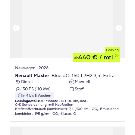
Leasing
440 €
/ mtl.
ab
Neuwagen | 2026
Renault Master
Blue dCi 150 L2H2 3,5t Extra
Diesel
Manuell
150 PS (110 kW)
Stoff
in 4 bis 8 Wochen
Leasingdetails
:
30 Monate
10.000 km/Jahr
0 € Sonderzahlung
mit Kaufoption
Kraftstoffverbrauch (kombiniert)
:
7,4 l/100 km
CO₂-Emissionen
kombiniert
:
195 g/km
CO₂-Klasse
:
G