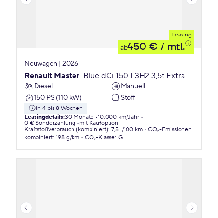
Leasing
450 €
/ mtl.
ab
Neuwagen | 2026
Renault Master
Blue dCi 150 L3H2 3,5t Extra
Diesel
Manuell
150 PS (110 kW)
Stoff
in 4 bis 8 Wochen
Leasingdetails
:
30 Monate
10.000 km/Jahr
0 € Sonderzahlung
mit Kaufoption
Kraftstoffverbrauch (kombiniert)
:
7,5 l/100 km
CO₂-Emissionen
kombiniert
:
198 g/km
CO₂-Klasse
:
G