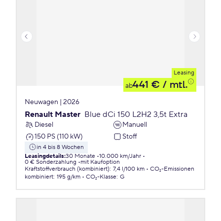
Leasing
441 €
/ mtl.
ab
Neuwagen | 2026
Renault Master
Blue dCi 150 L2H2 3,5t Extra
Diesel
Manuell
150 PS (110 kW)
Stoff
in 4 bis 8 Wochen
Leasingdetails
:
30 Monate
10.000 km/Jahr
0 € Sonderzahlung
mit Kaufoption
Kraftstoffverbrauch (kombiniert)
:
7,4 l/100 km
CO₂-Emissionen
kombiniert
:
195 g/km
CO₂-Klasse
:
G