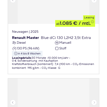
Leasing
1.085 €
/ mtl.
ab
Neuwagen | 2025
Renault Master
Blue dCi 130 L2H2 3,5t Extra
Diesel
Manuell
130 PS (96 kW)
Stoff
in 4 bis 8 Wochen
Leasingdetails
:
30 Monate
10.000 km/Jahr
0 € Sonderzahlung
mit Kaufoption
Kraftstoffverbrauch (kombiniert)
:
7,4 l/100 km
CO₂-Emissionen
kombiniert
:
195 g/km
CO₂-Klasse
:
G