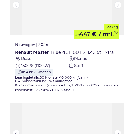
Leasing
447 €
/ mtl.
ab
Neuwagen | 2026
Renault Master
Blue dCi 150 L2H2 3,5t Extra
Diesel
Manuell
150 PS (110 kW)
Stoff
in 4 bis 8 Wochen
Leasingdetails
:
30 Monate
10.000 km/Jahr
0 € Sonderzahlung
mit Kaufoption
Kraftstoffverbrauch (kombiniert)
:
7,4 l/100 km
CO₂-Emissionen
kombiniert
:
195 g/km
CO₂-Klasse
:
G