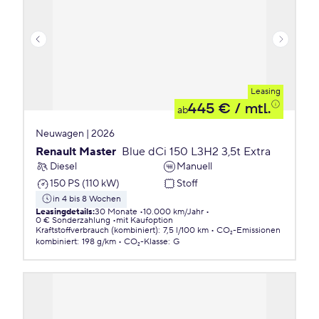
Leasing
445 €
/ mtl.
ab
Neuwagen | 2026
Renault Master
Blue dCi 150 L3H2 3,5t Extra
Diesel
Manuell
150 PS (110 kW)
Stoff
in 4 bis 8 Wochen
Leasingdetails
:
30 Monate
10.000 km/Jahr
0 € Sonderzahlung
mit Kaufoption
Kraftstoffverbrauch (kombiniert)
:
7,5 l/100 km
CO₂-Emissionen
kombiniert
:
198 g/km
CO₂-Klasse
:
G