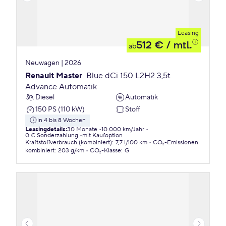
Leasing
512 €
/ mtl.
ab
Neuwagen | 2026
Renault Master
Blue dCi 150 L2H2 3,5t
Advance Automatik
Diesel
Automatik
150 PS (110 kW)
Stoff
in 4 bis 8 Wochen
Leasingdetails
:
30 Monate
10.000 km/Jahr
0 € Sonderzahlung
mit Kaufoption
Kraftstoffverbrauch (kombiniert)
:
7,7 l/100 km
CO₂-Emissionen
kombiniert
:
203 g/km
CO₂-Klasse
:
G