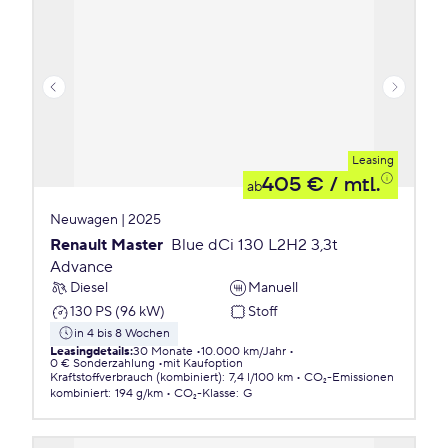
Leasing
405 €
/ mtl.
ab
Neuwagen | 2025
Renault Master
Blue dCi 130 L2H2 3,3t
Advance
Diesel
Manuell
130 PS (96 kW)
Stoff
in 4 bis 8 Wochen
Leasingdetails
:
30 Monate
10.000 km/Jahr
0 € Sonderzahlung
mit Kaufoption
Kraftstoffverbrauch (kombiniert)
:
7,4 l/100 km
CO₂-Emissionen
kombiniert
:
194 g/km
CO₂-Klasse
:
G