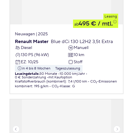
Leasing
495 €
/ mtl.
ab
Neuwagen | 2025
Renault Master
Blue dCi 130 L2H2 3,5t Extra
Diesel
Manuell
130 PS (96 kW)
10 km
EZ
:
10/25
Stoff
in 4 bis 8 Wochen
Tageszulassung
Leasingdetails
:
30 Monate
10.000 km/Jahr
0 € Sonderzahlung
mit Kaufoption
Kraftstoffverbrauch (kombiniert)
:
7,4 l/100 km
CO₂-Emissionen
kombiniert
:
195 g/km
CO₂-Klasse
:
G