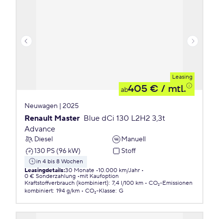
Leasing
405 €
/ mtl.
ab
Neuwagen | 2025
Renault Master
Blue dCi 130 L2H2 3,3t
Advance
Diesel
Manuell
130 PS (96 kW)
Stoff
in 4 bis 8 Wochen
Leasingdetails
:
30 Monate
10.000 km/Jahr
0 € Sonderzahlung
mit Kaufoption
Kraftstoffverbrauch (kombiniert)
:
7,4 l/100 km
CO₂-Emissionen
kombiniert
:
194 g/km
CO₂-Klasse
:
G