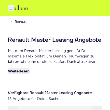
Renault
Renault Master Leasing Angebote
Mit dem Renault Master Leasing genießt Du
maximale Flexibilität, um Deinen Traumwagen zu
fahren, ohne ihn direkt zu kaufen. Dank attraktiver
Konditionen, individuellen Laufzeiten und niedrigen
Weiterlesen
monatlichen Raten bietet Renault Master Leasing
eine praktische und beliebte Lösung für Autofahrer,
die Wert auf Freiheit und finanzielle Planbarkeit
legen. Lease Deinen Renault Master schon ab 405 €
Verfügbare Renault Master Leasing Angebote
monatlich.
16 Angebote für Deine Suche