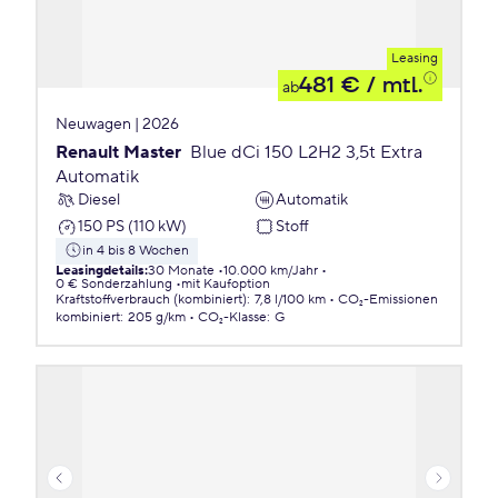
Leasing
481 €
/ mtl.
ab
Neuwagen | 2026
Renault Master
Blue dCi 150 L2H2 3,5t Extra
Automatik
Diesel
Automatik
150 PS (110 kW)
Stoff
in 4 bis 8 Wochen
Leasingdetails
:
30 Monate
10.000 km/Jahr
0 € Sonderzahlung
mit Kaufoption
Kraftstoffverbrauch (kombiniert)
:
7,8 l/100 km
CO₂-Emissionen
kombiniert
:
205 g/km
CO₂-Klasse
:
G