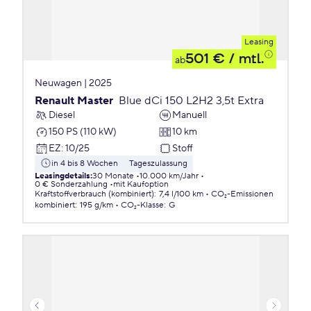
Leasing
501 €
/ mtl.
ab
Neuwagen | 2025
Renault Master
Blue dCi 150 L2H2 3,5t Extra
Diesel
Manuell
150 PS (110 kW)
10 km
EZ
:
10/25
Stoff
in 4 bis 8 Wochen
Tageszulassung
Leasingdetails
:
30 Monate
10.000 km/Jahr
0 € Sonderzahlung
mit Kaufoption
Kraftstoffverbrauch (kombiniert)
:
7,4 l/100 km
CO₂-Emissionen
kombiniert
:
195 g/km
CO₂-Klasse
:
G