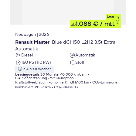
Leasing
1.088 €
/ mtl.
ab
Neuwagen | 2026
Renault Master
Blue dCi 150 L2H2 3,5t Extra
Automatik
Diesel
Automatik
150 PS (110 kW)
Stoff
in 4 bis 8 Wochen
Leasingdetails
:
30 Monate
10.000 km/Jahr
0 € Sonderzahlung
mit Kaufoption
Kraftstoffverbrauch (kombiniert)
:
7,8 l/100 km
CO₂-Emissionen
kombiniert
:
205 g/km
CO₂-Klasse
:
G