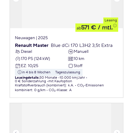
Leasing
571 €
/ mtl.
ab
Neuwagen | 2025
Renault Master
Blue dCi 170 L3H2 3,5t Extra
Diesel
Manuell
170 PS (124 kW)
10 km
EZ
:
10/25
Stoff
in 4 bis 8 Wochen
Tageszulassung
Leasingdetails
:
30 Monate
10.000 km/Jahr
0 € Sonderzahlung
mit Kaufoption
Kraftstoffverbrauch (kombiniert)
:
k.A.
CO₂-Emissionen
kombiniert
:
0 g/km
CO₂-Klasse
:
A