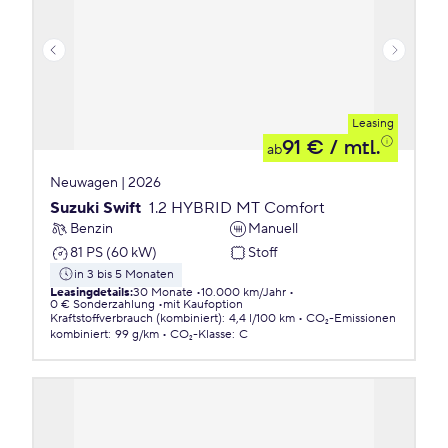
Leasing
91 €
/ mtl.
ab
Neuwagen | 2026
Suzuki Swift
1.2 HYBRID MT Comfort
Benzin
Manuell
81 PS (60 kW)
Stoff
in 3 bis 5 Monaten
Leasingdetails
:
30 Monate
10.000 km/Jahr
0 € Sonderzahlung
mit Kaufoption
Kraftstoffverbrauch (kombiniert)
:
4,4 l/100 km
CO₂-Emissionen
kombiniert
:
99 g/km
CO₂-Klasse
:
C