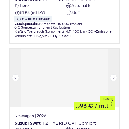
Benzin
Automatik
81 PS (60 kW)
Stoff
in 3 bis 5 Monaten
Leasingdetails
:
30 Monate
10.000 km/Jahr
0 € Sonderzahlung
mit Kaufoption
Kraftstoffverbrauch (kombiniert)
:
4,7 l/100 km
CO₂-Emissionen
kombiniert
:
106 g/km
CO₂-Klasse
:
C
Leasing
93 €
/ mtl.
ab
Neuwagen | 2026
Suzuki Swift
1.2 HYBRID CVT Comfort