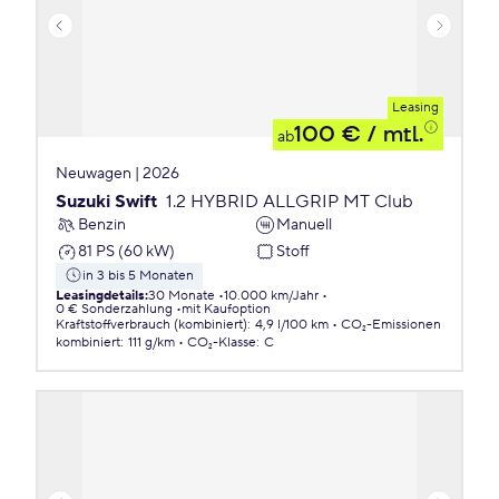
Leasing
100 €
/ mtl.
ab
Neuwagen | 2026
Suzuki Swift
1.2 HYBRID ALLGRIP MT Club
Benzin
Manuell
81 PS (60 kW)
Stoff
in 3 bis 5 Monaten
Leasingdetails
:
30 Monate
10.000 km/Jahr
0 € Sonderzahlung
mit Kaufoption
Kraftstoffverbrauch (kombiniert)
:
4,9 l/100 km
CO₂-Emissionen
kombiniert
:
111 g/km
CO₂-Klasse
:
C