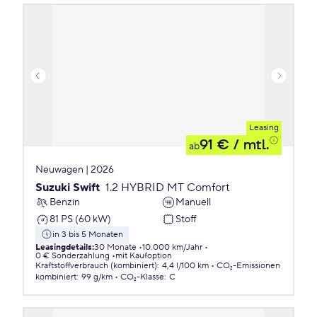
Leasing
91 €
/ mtl.
ab
Neuwagen | 2026
Suzuki Swift
1.2 HYBRID MT Comfort
Benzin
Manuell
81 PS (60 kW)
Stoff
in 3 bis 5 Monaten
Leasingdetails
:
30 Monate
10.000 km/Jahr
0 € Sonderzahlung
mit Kaufoption
Kraftstoffverbrauch (kombiniert)
:
4,4 l/100 km
CO₂-Emissionen
kombiniert
:
99 g/km
CO₂-Klasse
:
C