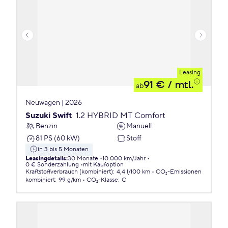
Leasing
91 €
/ mtl.
ab
Neuwagen | 2026
Suzuki Swift
1.2 HYBRID MT Comfort
Benzin
Manuell
81 PS (60 kW)
Stoff
in 3 bis 5 Monaten
Leasingdetails
:
30 Monate
10.000 km/Jahr
0 € Sonderzahlung
mit Kaufoption
Kraftstoffverbrauch (kombiniert)
:
4,4 l/100 km
CO₂-Emissionen
kombiniert
:
99 g/km
CO₂-Klasse
:
C