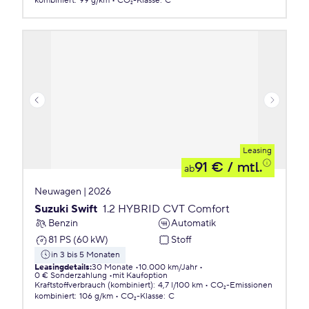
kombiniert
:
99 g/km
CO₂-Klasse
:
C
Leasing
91 €
/ mtl.
ab
Neuwagen | 2026
Suzuki Swift
1.2 HYBRID CVT Comfort
Benzin
Automatik
81 PS (60 kW)
Stoff
in 3 bis 5 Monaten
Leasingdetails
:
30 Monate
10.000 km/Jahr
0 € Sonderzahlung
mit Kaufoption
Kraftstoffverbrauch (kombiniert)
:
4,7 l/100 km
CO₂-Emissionen
kombiniert
:
106 g/km
CO₂-Klasse
:
C