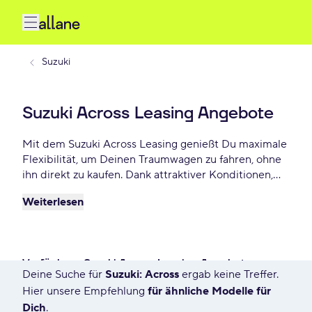
Suzuki
Suzuki Across Leasing Angebote
Mit dem Suzuki Across Leasing genießt Du maximale
Flexibilität, um Deinen Traumwagen zu fahren, ohne
ihn direkt zu kaufen. Dank attraktiver Konditionen,
individuellen Laufzeiten und niedrigen monatlichen
Weiterlesen
Raten bietet Suzuki Across Leasing eine praktische
und beliebte Lösung für Autofahrer, die Wert auf
Freiheit und finanzielle Planbarkeit legen. Lease
Deinen Suzuki Across schon ab - € monatlich.
Verfügbare Suzuki Across Leasing Angebote
Deine Suche für
Suzuki: Across
ergab keine Treffer.
298 Angebote für Deine Suche
Hier unsere Empfehlung
für ähnliche Modelle für
Dich
.