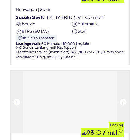
Neuwagen | 2026
Suzuki Swift
1.2 HYBRID CVT Comfort
Benzin
Automatik
81 PS (60 kW)
Stoff
in 3 bis 5 Monaten
Leasingdetails
:
30 Monate
10.000 km/Jahr
0 € Sonderzahlung
mit Kaufoption
Kraftstoffverbrauch (kombiniert)
:
4,7 l/100 km
CO₂-Emissionen
kombiniert
:
106 g/km
CO₂-Klasse
:
C
Leasing
93 €
/ mtl.
ab