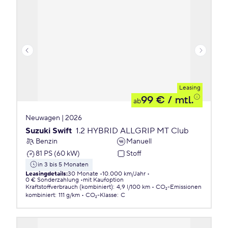
Leasing
99 €
/ mtl.
ab
Neuwagen | 2026
Suzuki Swift
1.2 HYBRID ALLGRIP MT Club
Benzin
Manuell
81 PS (60 kW)
Stoff
in 3 bis 5 Monaten
Leasingdetails
:
30 Monate
10.000 km/Jahr
0 € Sonderzahlung
mit Kaufoption
Kraftstoffverbrauch (kombiniert)
:
4,9 l/100 km
CO₂-Emissionen
kombiniert
:
111 g/km
CO₂-Klasse
:
C