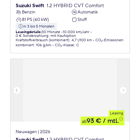
Suzuki Swift
1.2 HYBRID CVT Comfort
Benzin
Automatik
81 PS (60 kW)
Stoff
in 3 bis 5 Monaten
Leasingdetails
:
30 Monate
10.000 km/Jahr
0 € Sonderzahlung
mit Kaufoption
Kraftstoffverbrauch (kombiniert)
:
4,7 l/100 km
CO₂-Emissionen
kombiniert
:
106 g/km
CO₂-Klasse
:
C
Leasing
93 €
/ mtl.
ab
Neuwagen | 2026
Suzuki Swift
1.2 HYBRID CVT Comfort