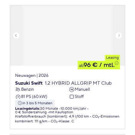
Leasing
96 €
/ mtl.
ab
Neuwagen | 2026
Suzuki Swift
1.2 HYBRID ALLGRIP MT Club
Benzin
Manuell
81 PS (60 kW)
Stoff
in 3 bis 5 Monaten
Leasingdetails
:
30 Monate
10.000 km/Jahr
0 € Sonderzahlung
mit Kaufoption
Kraftstoffverbrauch (kombiniert)
:
4,9 l/100 km
CO₂-Emissionen
kombiniert
:
111 g/km
CO₂-Klasse
:
C