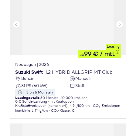
Leasing
99 €
/ mtl.
ab
Neuwagen | 2026
Suzuki Swift
1.2 HYBRID ALLGRIP MT Club
Benzin
Manuell
81 PS (60 kW)
Stoff
in 3 bis 5 Monaten
Leasingdetails
:
30 Monate
10.000 km/Jahr
0 € Sonderzahlung
mit Kaufoption
Kraftstoffverbrauch (kombiniert)
:
4,9 l/100 km
CO₂-Emissionen
kombiniert
:
111 g/km
CO₂-Klasse
:
C