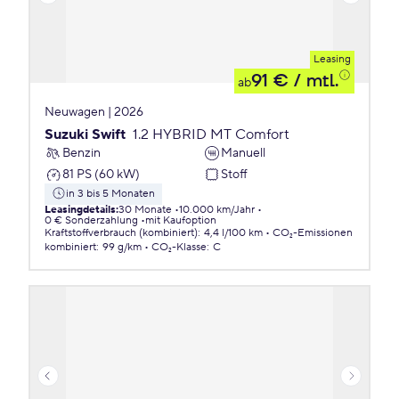
Leasing
91 €
/ mtl.
ab
Neuwagen | 2026
Suzuki Swift
1.2 HYBRID MT Comfort
Benzin
Manuell
81 PS (60 kW)
Stoff
in 3 bis 5 Monaten
Leasingdetails
:
30 Monate
10.000 km/Jahr
0 € Sonderzahlung
mit Kaufoption
Kraftstoffverbrauch (kombiniert)
:
4,4 l/100 km
CO₂-Emissionen
kombiniert
:
99 g/km
CO₂-Klasse
:
C