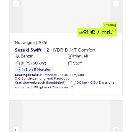
Leasing
91 €
/ mtl.
ab
Neuwagen | 2026
Suzuki Swift
1.2 HYBRID MT Comfort
Benzin
Manuell
81 PS (60 kW)
Stoff
in 3 bis 5 Monaten
Leasingdetails
:
30 Monate
10.000 km/Jahr
0 € Sonderzahlung
mit Kaufoption
Kraftstoffverbrauch (kombiniert)
:
4,4 l/100 km
CO₂-Emissionen
kombiniert
:
99 g/km
CO₂-Klasse
:
C