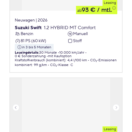
Leasing
93 €
/ mtl.
ab
Neuwagen | 2026
Suzuki Swift
1.2 HYBRID MT Comfort
Benzin
Manuell
81 PS (60 kW)
Stoff
in 3 bis 5 Monaten
Leasingdetails
:
30 Monate
10.000 km/Jahr
0 € Sonderzahlung
mit Kaufoption
Kraftstoffverbrauch (kombiniert)
:
4,4 l/100 km
CO₂-Emissionen
kombiniert
:
99 g/km
CO₂-Klasse
:
C
Leasing