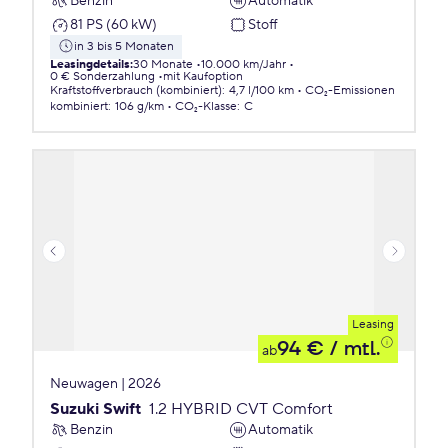
Benzin
Automatik
81 PS (60 kW)
Stoff
in 3 bis 5 Monaten
Leasingdetails
:
30 Monate
10.000 km/Jahr
0 € Sonderzahlung
mit Kaufoption
Kraftstoffverbrauch (kombiniert)
:
4,7 l/100 km
CO₂-Emissionen
kombiniert
:
106 g/km
CO₂-Klasse
:
C
Leasing
94 €
/ mtl.
ab
Neuwagen | 2026
Suzuki Swift
1.2 HYBRID CVT Comfort
Benzin
Automatik