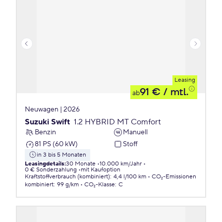
Leasing
91 €
/ mtl.
ab
Neuwagen | 2026
Suzuki Swift
1.2 HYBRID MT Comfort
Benzin
Manuell
81 PS (60 kW)
Stoff
in 3 bis 5 Monaten
Leasingdetails
:
30 Monate
10.000 km/Jahr
0 € Sonderzahlung
mit Kaufoption
Kraftstoffverbrauch (kombiniert)
:
4,4 l/100 km
CO₂-Emissionen
kombiniert
:
99 g/km
CO₂-Klasse
:
C