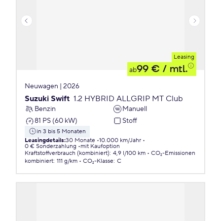
Leasing
99 €
/ mtl.
ab
Neuwagen | 2026
Suzuki Swift
1.2 HYBRID ALLGRIP MT Club
Benzin
Manuell
81 PS (60 kW)
Stoff
in 3 bis 5 Monaten
Leasingdetails
:
30 Monate
10.000 km/Jahr
0 € Sonderzahlung
mit Kaufoption
Kraftstoffverbrauch (kombiniert)
:
4,9 l/100 km
CO₂-Emissionen
kombiniert
:
111 g/km
CO₂-Klasse
:
C