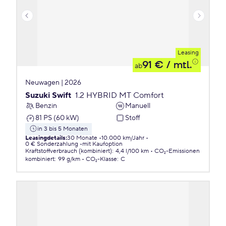
Leasing
91 €
/ mtl.
ab
Neuwagen | 2026
Suzuki Swift
1.2 HYBRID MT Comfort
Benzin
Manuell
81 PS (60 kW)
Stoff
in 3 bis 5 Monaten
Leasingdetails
:
30 Monate
10.000 km/Jahr
0 € Sonderzahlung
mit Kaufoption
Kraftstoffverbrauch (kombiniert)
:
4,4 l/100 km
CO₂-Emissionen
kombiniert
:
99 g/km
CO₂-Klasse
:
C