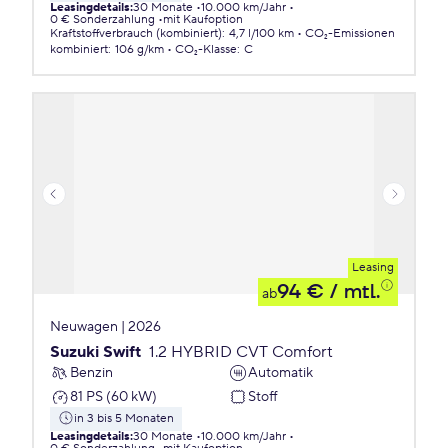
Leasingdetails
:
30 Monate
10.000 km/Jahr
0 € Sonderzahlung
mit Kaufoption
Kraftstoffverbrauch (kombiniert)
:
4,7 l/100 km
CO₂-Emissionen
kombiniert
:
106 g/km
CO₂-Klasse
:
C
Leasing
94 €
/ mtl.
ab
Neuwagen | 2026
Suzuki Swift
1.2 HYBRID CVT Comfort
Benzin
Automatik
81 PS (60 kW)
Stoff
in 3 bis 5 Monaten
Leasingdetails
:
30 Monate
10.000 km/Jahr