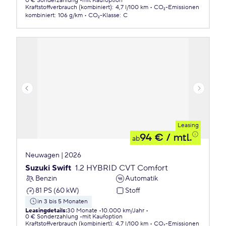
0 € Sonderzahlung
mit Kaufoption
Kraftstoffverbrauch (kombiniert)
:
4,7 l/100 km
CO₂-Emissionen
kombiniert
:
106 g/km
CO₂-Klasse
:
C
Leasing
94 €
/ mtl.
ab
Neuwagen | 2026
Suzuki Swift
1.2 HYBRID CVT Comfort
Benzin
Automatik
81 PS (60 kW)
Stoff
in 3 bis 5 Monaten
Leasingdetails
:
30 Monate
10.000 km/Jahr
0 € Sonderzahlung
mit Kaufoption
Kraftstoffverbrauch (kombiniert)
:
4,7 l/100 km
CO₂-Emissionen