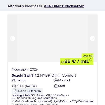
Alternativ kannst Du
Alle Filter zurücksetzen
Leasing
88 €
/ mtl.
ab
Neuwagen | 2026
Suzuki Swift
1.2 HYBRID MT Comfort
Benzin
Manuell
81 PS (60 kW)
Stoff
in 3 bis 5 Monaten
Leasingdetails
:
30 Monate
10.000 km/Jahr
0 € Sonderzahlung
mit Kaufoption
Kraftstoffverbrauch (kombiniert)
:
4,4 l/100 km
CO₂-Emissionen