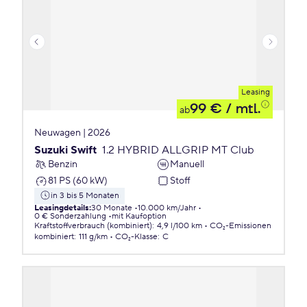
Leasing
99 €
/ mtl.
ab
Neuwagen | 2026
Suzuki Swift
1.2 HYBRID ALLGRIP MT Club
Benzin
Manuell
81 PS (60 kW)
Stoff
in 3 bis 5 Monaten
Leasingdetails
:
30 Monate
10.000 km/Jahr
0 € Sonderzahlung
mit Kaufoption
Kraftstoffverbrauch (kombiniert)
:
4,9 l/100 km
CO₂-Emissionen
kombiniert
:
111 g/km
CO₂-Klasse
:
C