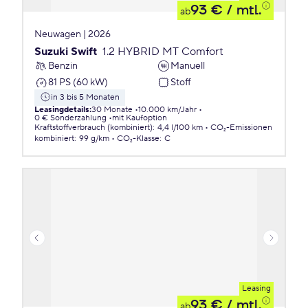
93 €
/ mtl.
ab
Neuwagen | 2026
Suzuki Swift
1.2 HYBRID MT Comfort
Benzin
Manuell
81 PS (60 kW)
Stoff
in 3 bis 5 Monaten
Leasingdetails
:
30 Monate
10.000 km/Jahr
0 € Sonderzahlung
mit Kaufoption
Kraftstoffverbrauch (kombiniert)
:
4,4 l/100 km
CO₂-Emissionen
kombiniert
:
99 g/km
CO₂-Klasse
:
C
Leasing
93 €
/ mtl.
ab