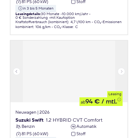
81 PS (60 kW)
Stoff
in 3 bis 5 Monaten
Leasingdetails
:
30 Monate
10.000 km/Jahr
0 € Sonderzahlung
mit Kaufoption
Kraftstoffverbrauch (kombiniert)
:
4,7 l/100 km
CO₂-Emissionen
kombiniert
:
106 g/km
CO₂-Klasse
:
C
Leasing
94 €
/ mtl.
ab
Neuwagen | 2026
Suzuki Swift
1.2 HYBRID CVT Comfort
Benzin
Automatik
81 PS (60 kW)
Stoff