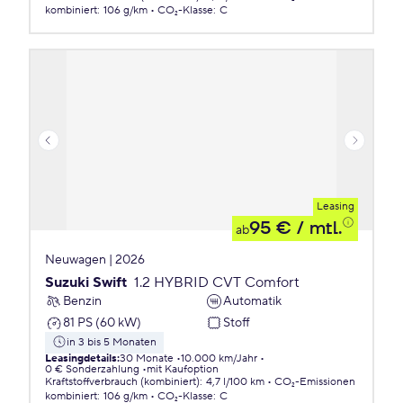
kombiniert
:
106 g/km
CO₂-Klasse
:
C
Leasing
95 €
/ mtl.
ab
Neuwagen | 2026
Suzuki Swift
1.2 HYBRID CVT Comfort
Benzin
Automatik
81 PS (60 kW)
Stoff
in 3 bis 5 Monaten
Leasingdetails
:
30 Monate
10.000 km/Jahr
0 € Sonderzahlung
mit Kaufoption
Kraftstoffverbrauch (kombiniert)
:
4,7 l/100 km
CO₂-Emissionen
kombiniert
:
106 g/km
CO₂-Klasse
:
C