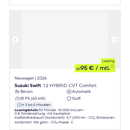
Leasing
95 €
/ mtl.
ab
Neuwagen | 2026
Suzuki Swift
1.2 HYBRID CVT Comfort
Benzin
Automatik
81 PS (60 kW)
Stoff
in 3 bis 5 Monaten
Leasingdetails
:
30 Monate
10.000 km/Jahr
0 € Sonderzahlung
mit Kaufoption
Kraftstoffverbrauch (kombiniert)
:
4,7 l/100 km
CO₂-Emissionen
kombiniert
:
106 g/km
CO₂-Klasse
:
C