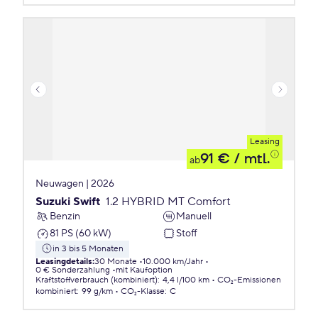
Leasing
91 €
/ mtl.
ab
Neuwagen | 2026
Suzuki Swift
1.2 HYBRID MT Comfort
Benzin
Manuell
81 PS (60 kW)
Stoff
in 3 bis 5 Monaten
Leasingdetails
:
30 Monate
10.000 km/Jahr
0 € Sonderzahlung
mit Kaufoption
Kraftstoffverbrauch (kombiniert)
:
4,4 l/100 km
CO₂-Emissionen
kombiniert
:
99 g/km
CO₂-Klasse
:
C