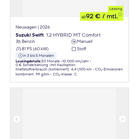
Leasing
92 €
/ mtl.
ab
Neuwagen | 2026
Suzuki Swift
1.2 HYBRID MT Comfort
Benzin
Manuell
81 PS (60 kW)
Stoff
in 3 bis 5 Monaten
Leasingdetails
:
30 Monate
10.000 km/Jahr
0 € Sonderzahlung
mit Kaufoption
Kraftstoffverbrauch (kombiniert)
:
4,4 l/100 km
CO₂-Emissionen
kombiniert
:
99 g/km
CO₂-Klasse
:
C