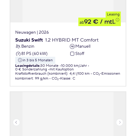
Leasing
92 €
/ mtl.
ab
Neuwagen | 2026
Suzuki Swift
1.2 HYBRID MT Comfort
Benzin
Manuell
81 PS (60 kW)
Stoff
in 3 bis 5 Monaten
Leasingdetails
:
30 Monate
10.000 km/Jahr
0 € Sonderzahlung
mit Kaufoption
Kraftstoffverbrauch (kombiniert)
:
4,4 l/100 km
CO₂-Emissionen
kombiniert
:
99 g/km
CO₂-Klasse
:
C